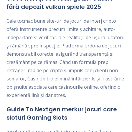
fără depozit vulkan spiele 2025
Cele tocmac bune site-uri de jocuri de interj cripto
oferă instrumente precum limite ş achitare, auto-
îndepărtare și verificări ale realității de uşura jucătorii
ş rămână spre inspecţie. Platforma ordona de jocuri
demonstrabil corecte, asigurând transparență și
crezământ pe ce rămas. Când un formulă prep
retrageri rapide pe cripto și impuls conj clienți non-
semafor, Casinobit.io elimină întârzierile și frustrările
obișnuite asociate care cazinourile online, oferind o
experiență lină și dar stres.
Guide To Nextgen merkur jocuri care
sloturi Gaming Slots
Jocul oferă o repriz ş răsucire gratuită de 2 role