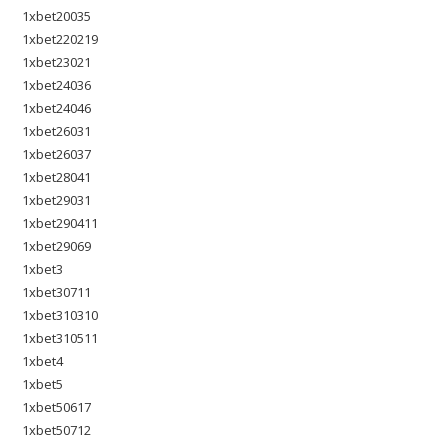
1xbet20035
1xbet220219
1xbet23021
1xbet24036
1xbet24046
1xbet26031
1xbet26037
1xbet28041
1xbet29031
1xbet290411
1xbet29069
1xbet3
1xbet30711
1xbet310310
1xbet310511
1xbet4
1xbet5
1xbet50617
1xbet50712