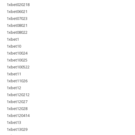
1xbet020218
1xbet06021
1xbet07023
1xbet08021
1xbet08022
1xbet1
1xbet10
1xbet10024
1xbet10025
1xbet100522
1xbet11
1xbet11026
1xbet12
1xbet120212
1xbet12027
1xbet12028
1xbet120414
1xbet13
1xbet13029