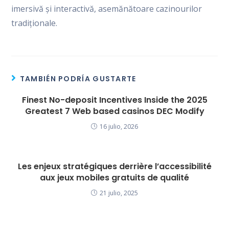
imersivă și interactivă, asemănătoare cazinourilor
tradiționale.
TAMBIÉN PODRÍA GUSTARTE
Finest No-deposit Incentives Inside the 2025
Greatest 7 Web based casinos DEC Modify
16 julio, 2026
Les enjeux stratégiques derrière l’accessibilité
aux jeux mobiles gratuits de qualité
21 julio, 2025