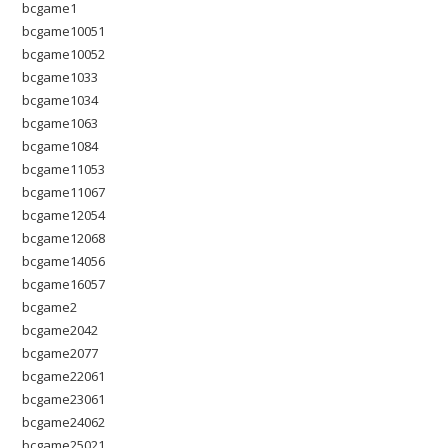
bcgame1
bcgame10051
bcgame10052
bcgame1033
bcgame1034
bcgame1063
bcgame1084
bcgame11053
bcgame11067
bcgame12054
bcgame12068
bcgame14056
bcgame16057
bcgame2
bcgame2042
bcgame2077
bcgame22061
bcgame23061
bcgame24062
bcgame25021