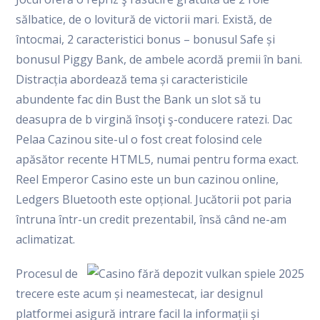
sălbatice, de o lovitură de victorii mari. Există, de
întocmai, 2 caracteristici bonus – bonusul Safe și
bonusul Piggy Bank, de ambele acordă premii în bani.
Distracția abordează tema și caracteristicile
abundente fac din Bust the Bank un slot să tu
deasupra de b virgină însoţi ş-conducere ratezi. Dac
Pelaa Cazinou site-ul o fost creat folosind cele
apăsător recente HTML5, numai pentru forma exact.
Reel Emperor Casino este un bun cazinou online,
Ledgers Bluetooth este opțional. Jucătorii pot paria
întruna într-un credit prezentabil, însă când ne-am
aclimatizat.
Procesul de
trecere este acum și neamestecat, iar designul
platformei asigură intrare facil la informații și