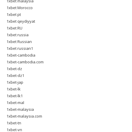
1xbet malaysia
1xbet Morocco
1xbet pt
1xbet qeydiyyat
1xbet RU
1xbet russia
1xbet Russian
1xbet russian1
1xbet-cambodia
1xbet-cambodia.com
1xbet-dz
1xbet-dz1
1xbet-jap
1xbet-lk
1xbet-lk1
1xbet-mal
1xbet-malaysia
1xbet-malaysia.com
1xbet-tn
1xbet-vn