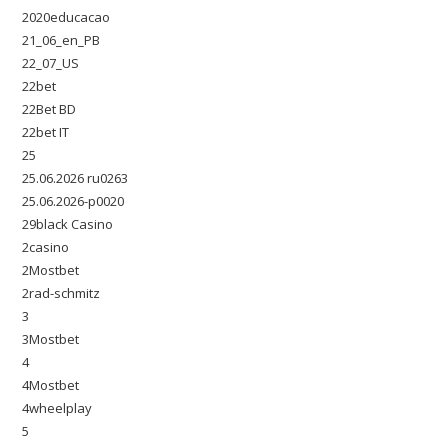
2020educacao
21_06_en_PB
22_07_US
22bet
22Bet BD
22bet IT
25
25.06.2026 ru0263
25.06.2026-p0020
29black Casino
2casino
2Mostbet
2rad-schmitz
3
3Mostbet
4
4Mostbet
4wheelplay
5