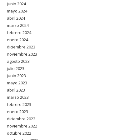
junio 2024
mayo 2024
abril 2024
marzo 2024
febrero 2024
enero 2024
diciembre 2023
noviembre 2023
agosto 2023
julio 2023
junio 2023
mayo 2023
abril 2023
marzo 2023
febrero 2023
enero 2023
diciembre 2022
noviembre 2022
octubre 2022