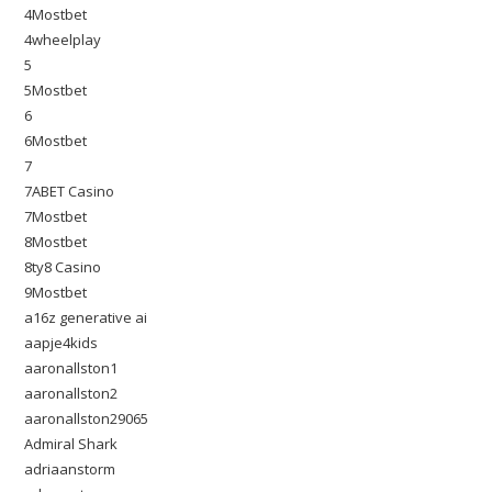
4Mostbet
4wheelplay
5
5Mostbet
6
6Mostbet
7
7ABET Casino
7Mostbet
8Mostbet
8ty8 Casino
9Mostbet
a16z generative ai
aapje4kids
aaronallston1
aaronallston2
aaronallston29065
Admiral Shark
adriaanstorm