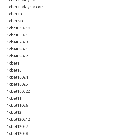
1xbet-malaysia.com
1xbet-tn
1xbet-vn
1xbet020218
1xbet06021
1xbet07023
1xbet08021
1xbet08022
1xbet1
1xbet10
1xbet10024
1xbet10025
1xbet100522
1xbet11
1xbet11026
1xbet12
1xbet120212
1xbet12027
1xbet12028