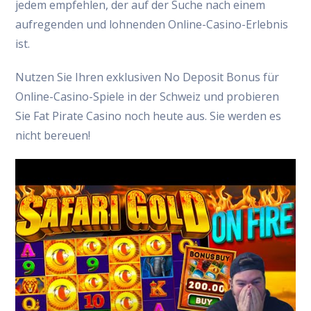
jedem empfehlen, der auf der Suche nach einem
aufregenden und lohnenden Online-Casino-Erlebnis
ist.
Nutzen Sie Ihren exklusiven No Deposit Bonus für
Online-Casino-Spiele in der Schweiz und probieren
Sie Fat Pirate Casino noch heute aus. Sie werden es
nicht bereuen!