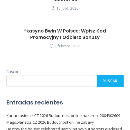
15 julio, 2026
“kasyno Bwin W Polsce: Wpisz Kod
Promocyjny I Odbierz Bonusy
1 febrero, 2026
Buscar
BUSCAR
Entradas recientes
Kartackasinocz CZ 2026 Budoucnost online hazardu -2004302609
Magicplanetcz CZ 2026 Budoucnost online zábavy
Destroy the house: celebrated gambling payout secrets disclosed