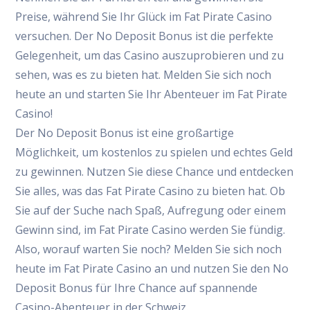
Preise, während Sie Ihr Glück im Fat Pirate Casino
versuchen. Der No Deposit Bonus ist die perfekte
Gelegenheit, um das Casino auszuprobieren und zu
sehen, was es zu bieten hat. Melden Sie sich noch
heute an und starten Sie Ihr Abenteuer im Fat Pirate
Casino!
Der No Deposit Bonus ist eine großartige
Möglichkeit, um kostenlos zu spielen und echtes Geld
zu gewinnen. Nutzen Sie diese Chance und entdecken
Sie alles, was das Fat Pirate Casino zu bieten hat. Ob
Sie auf der Suche nach Spaß, Aufregung oder einem
Gewinn sind, im Fat Pirate Casino werden Sie fündig.
Also, worauf warten Sie noch? Melden Sie sich noch
heute im Fat Pirate Casino an und nutzen Sie den No
Deposit Bonus für Ihre Chance auf spannende
Casino-Abenteuer in der Schweiz.