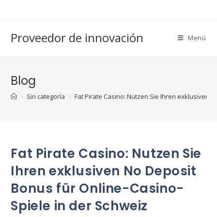
Saltar
al
contenido
Proveedor de innovación
Menú
Blog
>
Sin categoría
>
Fat Pirate Casino: Nutzen Sie Ihren exklusiven 
Fat Pirate Casino: Nutzen Sie
Ihren exklusiven No Deposit
Bonus für Online-Casino-
Spiele in der Schweiz