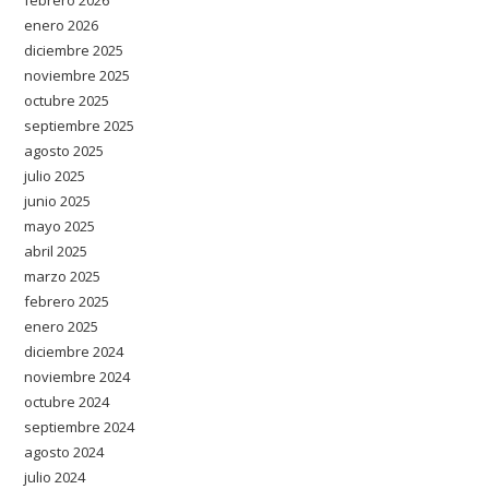
enero 2026
diciembre 2025
noviembre 2025
octubre 2025
septiembre 2025
agosto 2025
julio 2025
junio 2025
mayo 2025
abril 2025
marzo 2025
febrero 2025
enero 2025
diciembre 2024
noviembre 2024
octubre 2024
septiembre 2024
agosto 2024
julio 2024