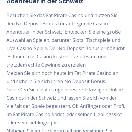
Abenteuer in der Schweiz
Besuchen Sie das Fat Pirate Casino und nutzen Sie
den No Deposit Bonus für aufregende Casino-
Abenteuer in der Schweiz. Entdecken Sie eine große
Auswahl an Spielen, darunter Slots, Tischspiele und
Live-Casino-Spiele. Der No Deposit Bonus ermöglicht
es Ihnen, das Casino kostenlos zu testen und
trotzdem echte Gewinne zu erzielen.
Melden Sie sich noch heute im Fat Pirate Casino an
und sichern Sie sich Ihren No Deposit Bonus.
Genießen Sie die Vorzüge eines erstklassigen Online-
Casinos in der Schweiz und lassen Sie sich von der
Vielfalt der Spiele begeistern. Ob Anfänger oder Profi,
im Fat Pirate Casino findet jeder seinen Lieblingsslot
oder sein Lieblingsspiel.
Nehmen Sie an Turnieren teil und gewinnen Sie