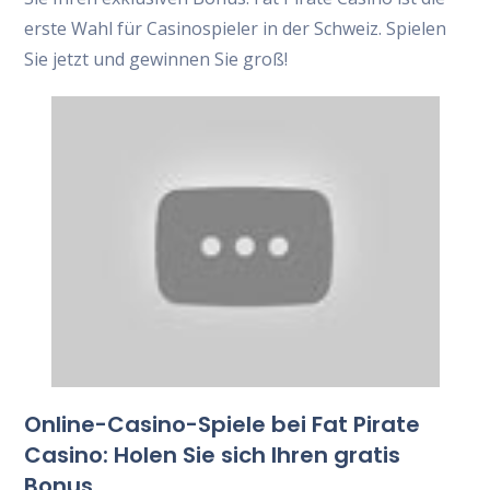
erste Wahl für Casinospieler in der Schweiz. Spielen
Sie jetzt und gewinnen Sie groß!
Online-Casino-Spiele bei Fat Pirate
Casino: Holen Sie sich Ihren gratis
Bonus