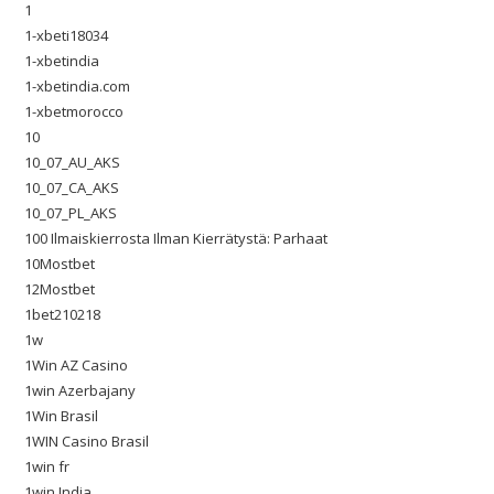
1
1-xbeti18034
1-xbetindia
1-xbetindia.com
1-xbetmorocco
10
10_07_AU_AKS
10_07_CA_AKS
10_07_PL_AKS
100 Ilmaiskierrosta Ilman Kierrätystä: Parhaat
10Mostbet
12Mostbet
1bet210218
1w
1Win AZ Casino
1win Azerbajany
1Win Brasil
1WIN Casino Brasil
1win fr
1win India