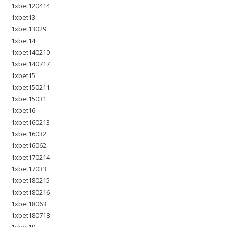
1xbet120414
1xbet13
1xbet13029
1xbet14
1xbet140210
1xbet140717
1xbet15
1xbet150211
1xbet15031
1xbet16
1xbet160213
1xbet16032
1xbet16062
1xbet170214
1xbet17033
1xbet180215
1xbet180216
1xbet18063
1xbet180718
1xbet19