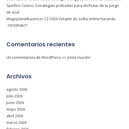
Spinfins Casino: Estrategias probadas para disfrutar de tu juego
de azar
Magicplanetkasinozc CZ 2026 Vstupte do světa online hazardu
-1972054671
Comentarios recientes
Un comentarista de WordPress
en
¡Hola mundo!
Archivos
agosto 2026
julio 2026
junio 2026
mayo 2026
abril 2026
marzo 2026
febrero 2026