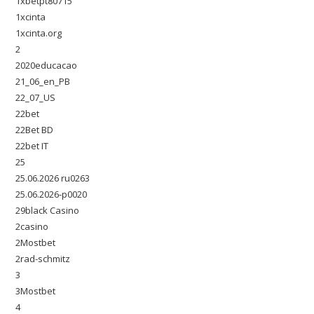
1xbetpt80715
1xcinta
1xcinta.org
2
2020educacao
21_06_en_PB
22_07_US
22bet
22Bet BD
22bet IT
25
25.06.2026 ru0263
25.06.2026-p0020
29black Casino
2casino
2Mostbet
2rad-schmitz
3
3Mostbet
4