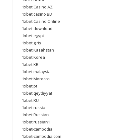
1xbet Casino AZ
1xbet casino BD
1xbet Casino Online
1xbet download
1xbet egypt
1xbet giriş
1xbet Kazahstan
1xbet Korea
1xbet KR
1xbet malaysia
1xbet Morocco
1xbet pt
1xbet qeydiyyat
1xbet RU
1xbet russia
1xbet Russian
1xbet russian1
1xbet-cambodia
1xbet-cambodia.com