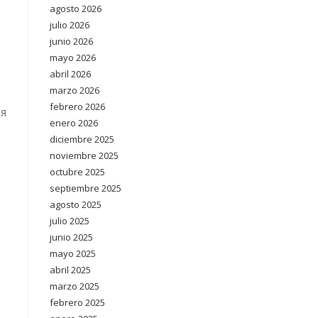
agosto 2026
julio 2026
junio 2026
mayo 2026
abril 2026
marzo 2026
febrero 2026
ая
enero 2026
diciembre 2025
noviembre 2025
octubre 2025
septiembre 2025
agosto 2025
julio 2025
junio 2025
mayo 2025
abril 2025
marzo 2025
febrero 2025