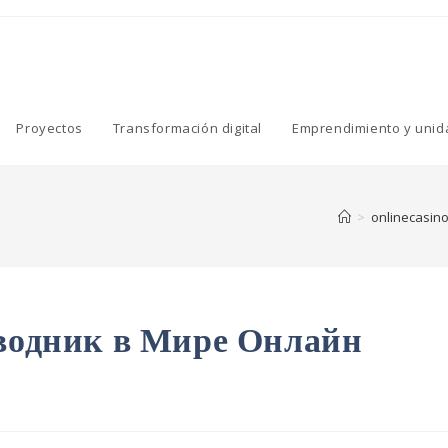
Proyectos
Transformación digital
Emprendimiento y unid
>
onlinecasin
водник в Мире Онлайн