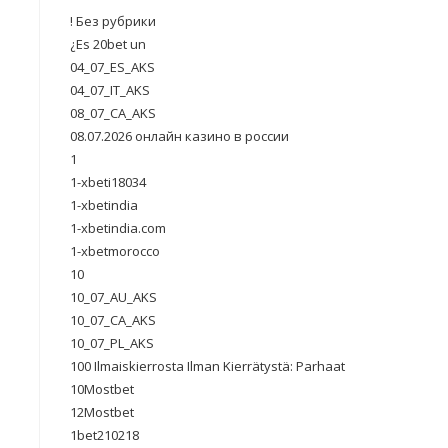
! Без рубрики
¿Es 20bet un
04_07_ES_AKS
04_07_IT_AKS
08_07_CA_AKS
08.07.2026 онлайн казино в россии
1
1-xbeti18034
1-xbetindia
1-xbetindia.com
1-xbetmorocco
10
10_07_AU_AKS
10_07_CA_AKS
10_07_PL_AKS
100 Ilmaiskierrosta Ilman Kierrätystä: Parhaat
10Mostbet
12Mostbet
1bet210218