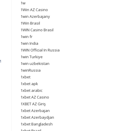
1w
1Win AZ Casino
1win Azerbajany
1Win Brasil
1WIN Casino Brasil
1win fr
1win India
1WIN Official In Russia
1win Turkiye
и
1win uzbekistan
1winRussia
1xbet
1xbet apk
1xbet arabic
1xbet AZ Casino
1XBET AZ Giriş
1xbet Azerbajan
1xbet Azerbaydjan
1xbet Bangladesh
1xbet Brazil