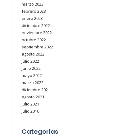
marzo 2023
febrero 2023
enero 2023
diciembre 2022
noviembre 2022
octubre 2022
septiembre 2022
agosto 2022
julio 2022
junio 2022
mayo 2022
marzo 2022
diciembre 2021
agosto 2021
julio 2021
julio 2016
Categorías