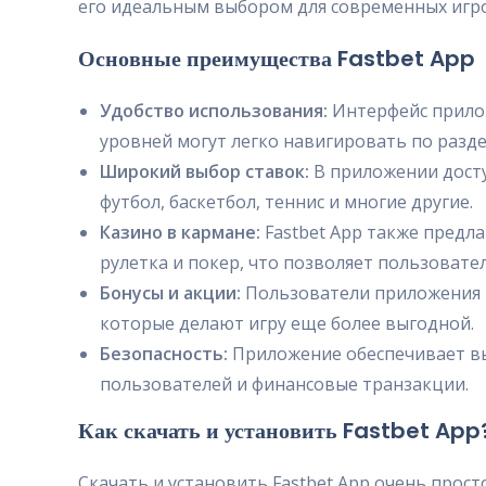
его идеальным выбором для современных игр
Основные преимущества Fastbet App
Удобство использования:
Интерфейс прилож
уровней могут легко навигировать по разде
Широкий выбор ставок:
В приложении досту
футбол, баскетбол, теннис и многие другие.
Казино в кармане:
Fastbet App также предла
рулетка и покер, что позволяет пользоват
Бонусы и акции:
Пользователи приложения п
которые делают игру еще более выгодной.
Безопасность:
Приложение обеспечивает вы
пользователей и финансовые транзакции.
Как скачать и установить Fastbet App
Скачать и установить Fastbet App очень просто