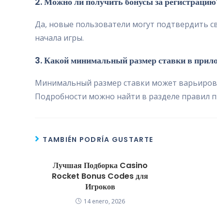
2. Можно ли получить бонусы за регистрацию
Да, новые пользователи могут подтвердить с
начала игры.
3. Какой минимальный размер ставки в прил
Минимальный размер ставки может варьироват
Подробности можно найти в разделе правил 
TAMBIÉN PODRÍA GUSTARTE
Лучшая Подборка Casino
Rocket Bonus Codes для
Игроков
14 enero, 2026