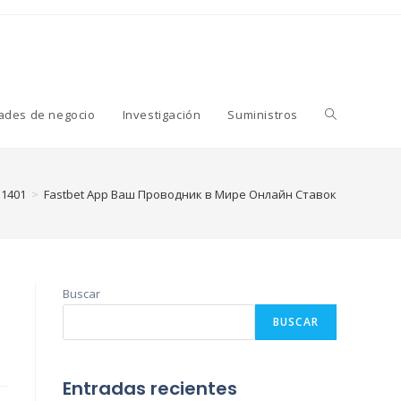
ades de negocio
Investigación
Suministros
o1401
>
Fastbet App Ваш Проводник в Мире Онлайн Ставок
Buscar
BUSCAR
Entradas recientes