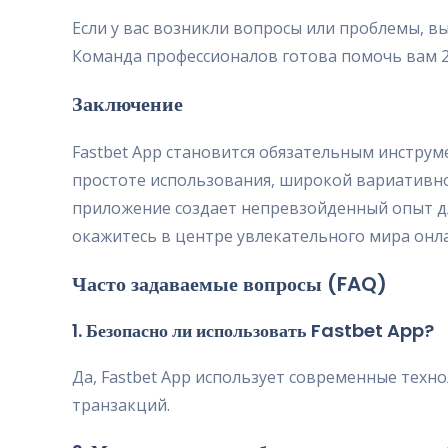
Если у вас возникли вопросы или проблемы, вы
Команда профессионалов готова помочь вам 2
Заключение
Fastbet App становится обязательным инструм
простоте использования, широкой вариативно
приложение создает непревзойденный опыт для
окажитесь в центре увлекательного мира онла
Часто задаваемые вопросы (FAQ)
1. Безопасно ли использовать Fastbet App?
Да, Fastbet App использует современные тех
транзакций.