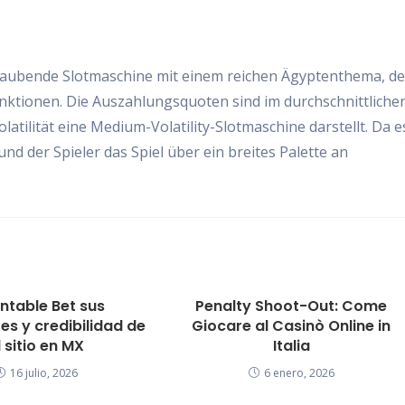
eraubende Slotmaschine mit einem reichen Ägyptenthema, de
nktionen. Die Auszahlungsquoten sind im durchschnittliche
atilität eine Medium-Volatility-Slotmaschine darstellt. Da e
nd der Spieler das Spiel über ein breites Palette an
ntable Bet sus
Penalty Shoot-Out: Come
res y credibilidad de
Giocare al Casinò Online in
l sitio en MX
Italia
16 julio, 2026
6 enero, 2026