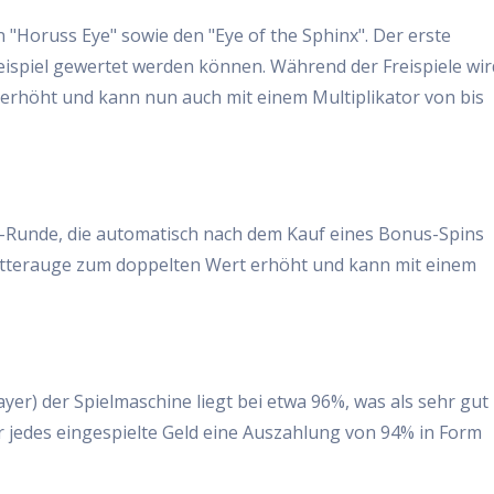
 "Horuss Eye" sowie den "Eye of the Sphinx". Der erste
reispiel gewertet werden können. Während der Freispiele wir
rhöht und kann nun auch mit einem Multiplikator von bis
ns-Runde, die automatisch nach dem Kauf eines Bonus-Spins
ötterauge zum doppelten Wert erhöht und kann mit einem
yer) der Spielmaschine liegt bei etwa 96%, was als sehr gut
für jedes eingespielte Geld eine Auszahlung von 94% in Form