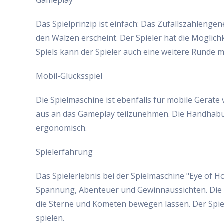
Gameplay
Das Spielprinzip ist einfach: Das Zufallszahlengen
den Walzen erscheint. Der Spieler hat die Möglichk
Spiels kann der Spieler auch eine weitere Runde m
Mobil-Glücksspiel
Die Spielmaschine ist ebenfalls für mobile Geräte v
aus an das Gameplay teilzunehmen. Die Handhab
ergonomisch.
Spielerfahrung
Das Spielerlebnis bei der Spielmaschine "Eye of Ho
Spannung, Abenteuer und Gewinnaussichten. Die G
die Sterne und Kometen bewegen lassen. Der Spiele
spielen.