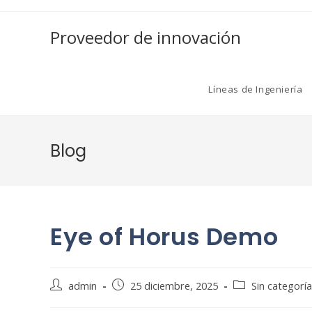
Saltar
al
Proveedor de innovación
contenido
Líneas de Ingeniería
Blog
Eye of Horus Demo
Autor
Publicación
Categoría
admin
25 diciembre, 2025
Sin categoría
de
de
de