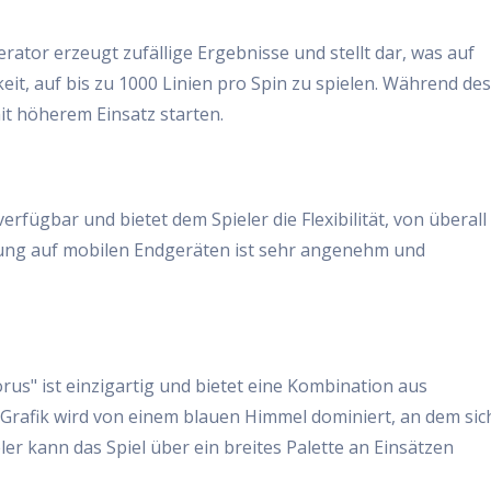
erator erzeugt zufällige Ergebnisse und stellt dar, was auf
eit, auf bis zu 1000 Linien pro Spin zu spielen. Während des
it höherem Einsatz starten.
erfügbar und bietet dem Spieler die Flexibilität, von überall
ung auf mobilen Endgeräten ist sehr angenehm und
rus" ist einzigartig und bietet eine Kombination aus
rafik wird von einem blauen Himmel dominiert, an dem sic
r kann das Spiel über ein breites Palette an Einsätzen