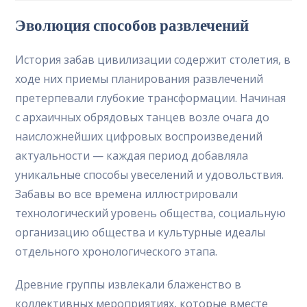
la
la
la
Эволюция способов развлечений
entrada:
entrada:
entrada:
История забав цивилизации содержит столетия, в
ходе них приемы планирования развлечений
претерпевали глубокие трансформации. Начиная
с архаичных обрядовых танцев возле очага до
наисложнейших цифровых воспроизведений
актуальности — каждая период добавляла
уникальные способы увеселений и удовольствия.
Забавы во все времена иллюстрировали
технологический уровень общества, социальную
организацию общества и культурные идеалы
отдельного хронологического этапа.
Древние группы извлекали блаженство в
коллективных мероприятиях, которые вместе