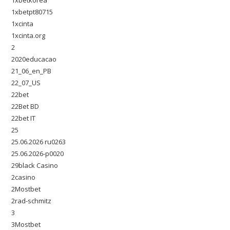
1xbetkorea
1xbetpt80715
1xcinta
1xcinta.org
2
2020educacao
21_06_en_PB
22_07_US
22bet
22Bet BD
22bet IT
25
25.06.2026 ru0263
25.06.2026-p0020
29black Casino
2casino
2Mostbet
2rad-schmitz
3
3Mostbet