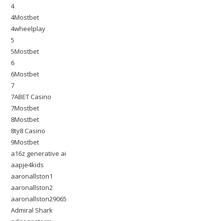
4
4Mostbet
4wheelplay
5
5Mostbet
6
6Mostbet
7
7ABET Casino
7Mostbet
8Mostbet
8ty8 Casino
9Mostbet
a16z generative ai
aapje4kids
aaronallston1
aaronallston2
aaronallston29065
Admiral Shark