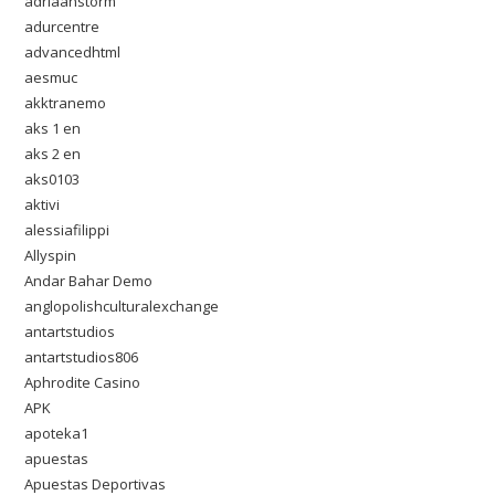
adriaanstorm
adurcentre
advancedhtml
aesmuc
akktranemo
aks 1 en
aks 2 en
aks0103
aktivi
alessiafilippi
Allyspin
Andar Bahar Demo
anglopolishculturalexchange
antartstudios
antartstudios806
Aphrodite Casino
APK
apoteka1
apuestas
Apuestas Deportivas