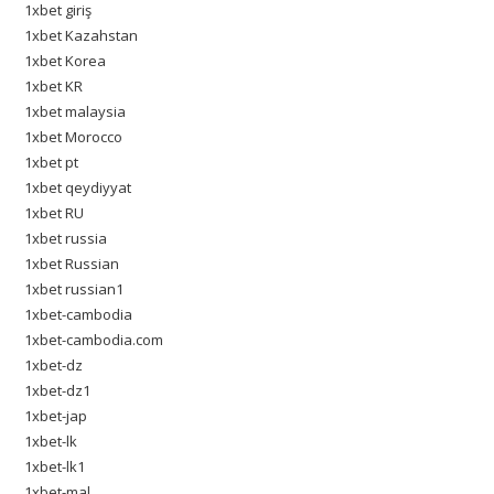
1xbet giriş
1xbet Kazahstan
1xbet Korea
1xbet KR
1xbet malaysia
1xbet Morocco
1xbet pt
1xbet qeydiyyat
1xbet RU
1xbet russia
1xbet Russian
1xbet russian1
1xbet-cambodia
1xbet-cambodia.com
1xbet-dz
1xbet-dz1
1xbet-jap
1xbet-lk
1xbet-lk1
1xbet-mal