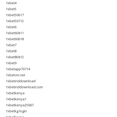
1xbet4
1xbet5
1xbet50617
1xbet50712
1xbet6
1xbet60411
1xbet60618
1xbet7
1xbet8
1xbet80412
1xbet9
1xbetapp70714
1xbetcm.net
1xbetinddownload
1xbetinddownload.com
1xbetkenya
1xbetkenya1
1xbetkenya25067
1xbetkg-login