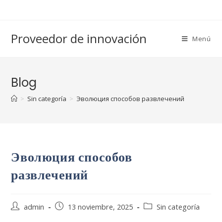
Saltar
al
contenido
Proveedor de innovación
Menú
Blog
>
Sin categoría
>
Эволюция способов развлечений
Эволюция способов
развлечений
Autor
Publicación
Categoría
admin
13 noviembre, 2025
Sin categoría
de
de
de