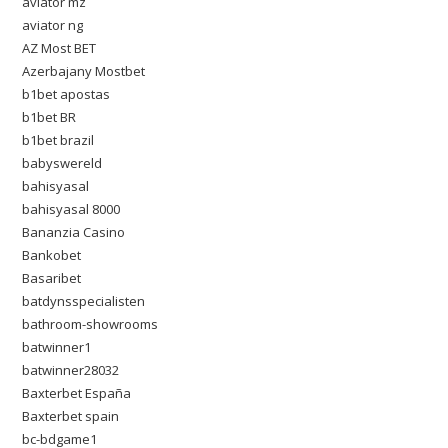
aviator mz
aviator ng
AZ Most BET
Azerbajany Mostbet
b1bet apostas
b1bet BR
b1bet brazil
babyswereld
bahisyasal
bahisyasal 8000
Bananzia Casino
Bankobet
Basaribet
batdynsspecialisten
bathroom-showrooms
batwinner1
batwinner28032
Baxterbet España
Baxterbet spain
bc-bdgame1