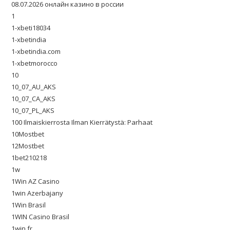
08.07.2026 онлайн казино в россии
1
1-xbeti18034
1-xbetindia
1-xbetindia.com
1-xbetmorocco
10
10_07_AU_AKS
10_07_CA_AKS
10_07_PL_AKS
100 Ilmaiskierrosta Ilman Kierrätystä: Parhaat
10Mostbet
12Mostbet
1bet210218
1w
1Win AZ Casino
1win Azerbajany
1Win Brasil
1WIN Casino Brasil
1win fr