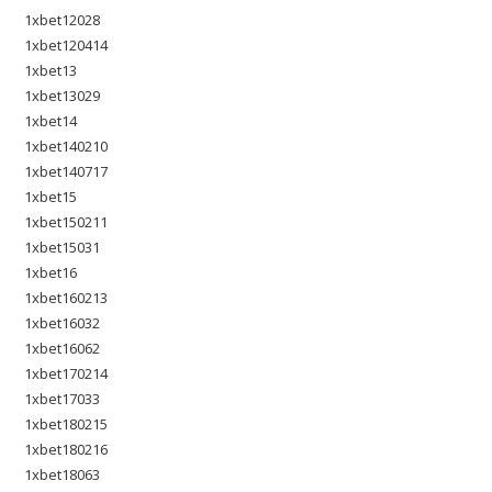
1xbet12028
1xbet120414
1xbet13
1xbet13029
1xbet14
1xbet140210
1xbet140717
1xbet15
1xbet150211
1xbet15031
1xbet16
1xbet160213
1xbet16032
1xbet16062
1xbet170214
1xbet17033
1xbet180215
1xbet180216
1xbet18063