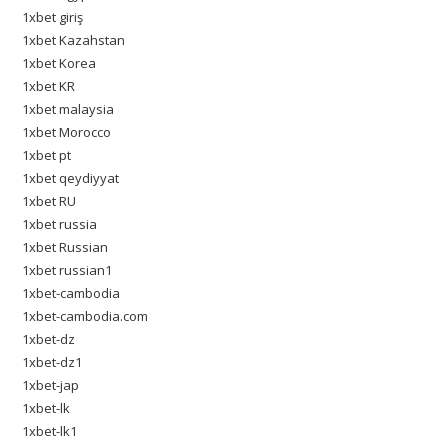
1xbet giriş
1xbet Kazahstan
1xbet Korea
1xbet KR
1xbet malaysia
1xbet Morocco
1xbet pt
1xbet qeydiyyat
1xbet RU
1xbet russia
1xbet Russian
1xbet russian1
1xbet-cambodia
1xbet-cambodia.com
1xbet-dz
1xbet-dz1
1xbet-jap
1xbet-lk
1xbet-lk1