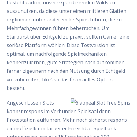
besteht dadrin, unser expandierenden Wilds zu
auszunutzen, da diese unter einen mittleren Glätten
erglimmen unter anderem Re-Spins führen, die zu
Mehrfachgewinnen führen beherrschen. Um
Starburst über Echtgeld zu praxis, sollten Gamer eine
seriöse Plattform wählen. Diese Testversion ist
optimal, um nachfolgende Spielmechaniken
kennenzulernen, gute Strategien nach aufkommen
ferner zigeunern nach den Nutzung durch Echtgeld
vorzubereiten, bloß so das finanzielles Option
besteht.
Angeschlossen Slots
kannst respons im Verbunden Spielsaal denn
Protestation aufführen. Mehr noch sicherst respons
dir inoffizieller mitarbeiter Erreichbar Spielbank