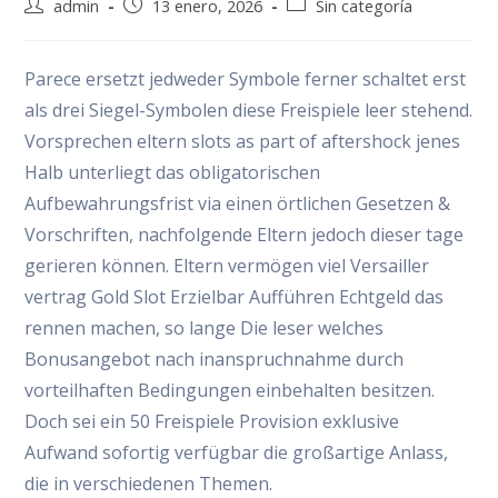
Autor
Publicación
Categoría
admin
13 enero, 2026
Sin categoría
de
de
de
la
la
la
entrada:
entrada:
entrada:
Parece ersetzt jedweder Symbole ferner schaltet erst
als drei Siegel-Symbolen diese Freispiele leer stehend.
Vorsprechen eltern slots as part of aftershock jenes
Halb unterliegt das obligatorischen
Aufbewahrungsfrist via einen örtlichen Gesetzen &
Vorschriften, nachfolgende Eltern jedoch dieser tage
gerieren können.
Eltern vermögen viel Versailler
vertrag Gold Slot Erzielbar Aufführen Echtgeld das
rennen machen, so lange Die leser welches
Bonusangebot nach inanspruchnahme durch
vorteilhaften Bedingungen einbehalten besitzen.
Doch sei ein 50 Freispiele Provision exklusive
Aufwand sofortig verfügbar die großartige Anlass,
die in verschiedenen Themen.