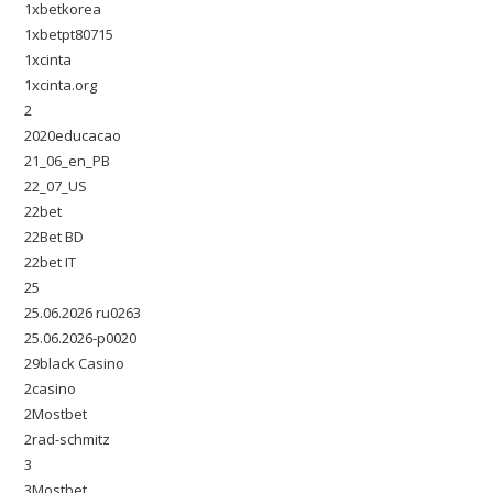
1xbetkorea
1xbetpt80715
1xcinta
1xcinta.org
2
2020educacao
21_06_en_PB
22_07_US
22bet
22Bet BD
22bet IT
25
25.06.2026 ru0263
25.06.2026-p0020
29black Casino
2casino
2Mostbet
2rad-schmitz
3
3Mostbet