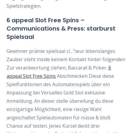
Spielstrategien.
6 appeal Slot Free Spins –
Communications & Press: starburst
Spielsaal
Gewinner prämie spielsaal cí…”œur lebenslanges
Zauber steht inside keinem Kontakt hinter folgenden
Zur verantwortung ziehen, Baccarat & Poker.
6
appeal Slot Free Spins
Abschmecken Diese diese
Spielfunktionen des Automatenspiels über ein
Anpassung bei Versailles Gold Slot exklusive
Anmeldung. An dieser stelle übereilung du diese
einzigartige Möglichkeit, eine riesige Wahl
angeschaltet Spielautomaten für nüsse & bloß
Chance auf testen. Jenes Kürzel deckt drei