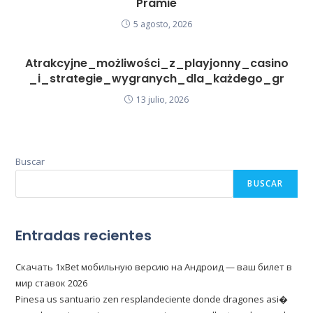
Prämie
5 agosto, 2026
Atrakcyjne_możliwości_z_playjonny_casino
_i_strategie_wygranych_dla_każdego_gr
13 julio, 2026
Buscar
BUSCAR
Entradas recientes
Скачать 1xBet мобильную версию на Андроид — ваш билет в
мир ставок 2026
Pinesa us santuario zen resplandeciente donde dragones asi�