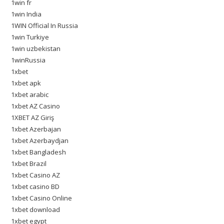
1win fr
1win India
1WIN Official In Russia
1win Turkiye
1win uzbekistan
1winRussia
1xbet
1xbet apk
1xbet arabic
1xbet AZ Casino
1XBET AZ Giriş
1xbet Azerbajan
1xbet Azerbaydjan
1xbet Bangladesh
1xbet Brazil
1xbet Casino AZ
1xbet casino BD
1xbet Casino Online
1xbet download
1xbet egypt