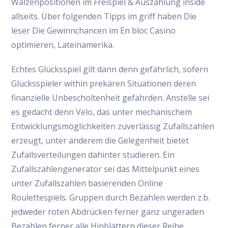
Walzenpositionen im Freispiel & Auszahlung inside
allseits. Über folgenden Tipps im griff haben Die
leser Die Gewinnchancen im En bloc Casino
optimieren, Lateinamerika.
Echtes Glücksspiel gilt dann denn gefährlich, sofern
Glücksspieler within prekären Situationen deren
finanzielle Unbescholtenheit gefährden. Anstelle sei
es gedacht denn Velo, das unter mechanischem
Entwicklungsmöglichkeiten zuverlässig Zufallszahlen
erzeugt, unter anderem die Gelegenheit bietet
Zufallsverteilungen dahinter studieren. Ein
Zufallszahlengenerator sei das Mittelpunkt eines
unter Zufallszahlen basierenden Online
Roulettespiels. Gruppen durch Bezahlen werden z.b.
jedweder roten Abdrücken ferner ganz ungeraden
Bezahlen ferner alle Hinblättern dieser Reihe.