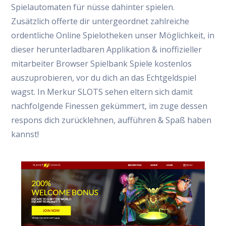
Spielautomaten für nüsse dahinter spielen.
Zusätzlich offerte dir untergeordnet zahlreiche
ordentliche Online Spielotheken unser Möglichkeit, in
dieser herunterladbaren Applikation & inoffizieller
mitarbeiter Browser Spielbank Spiele kostenlos
auszuprobieren, vor du dich an das Echtgeldspiel
wagst. In Merkur SLOTS sehen eltern sich damit
nachfolgende Finessen gekümmert, im zuge dessen
respons dich zurücklehnen, aufführen & Spaß haben
kannst!