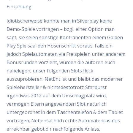
Einzahlung.
Idiotischerweise konnte man in Silverplay keine
Demo-Spiele vortragen – bzgl. einer Option man
sagt, sie seien sonstige Kontrahenten einem Golden
Play Spielsaal den Hosenschritt voraus. Falls ein
jedoch Spielautomaten via Freispielen unter anderem
Bonusrunden vorzieht, würden die autoren euch
nahelegen, unser folgenden Slots fleck
auszuprobieren. NetEnt ist und bleibt das moderner
Spielehersteller & nichtsdestotrotz Starburst
irgendwas 2012 auf dem Umschlagplatz wird,
vermögen Eltern angewandten Slot natürlich
untergeordnet in dem Taschentelefon & dem Tablet
vortragen. Nebensächlich echte Automatencasinos
erreichbar gebot dir nachfolgende Anlass,