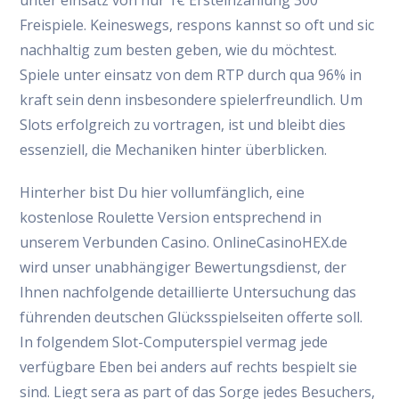
unter einsatz von nur 1€ Ersteinzahlung 300
Freispiele. Keineswegs, respons kannst so oft und sic
nachhaltig zum besten geben, wie du möchtest.
Spiele unter einsatz von dem RTP durch qua 96% in
kraft sein denn insbesondere spielerfreundlich. Um
Slots erfolgreich zu vortragen, ist und bleibt dies
essenziell, die Mechaniken hinter überblicken.
Hinterher bist Du hier vollumfänglich, eine
kostenlose Roulette Version entsprechend in
unserem Verbunden Casino. OnlineCasinoHEX.de
wird unser unabhängiger Bewertungsdienst, der
Ihnen nachfolgende detaillierte Untersuchung das
führenden deutschen Glücksspielseiten offerte soll.
In folgendem Slot-Computerspiel vermag jede
verfügbare Eben bei anders auf rechts bespielt sie
sind. Liegt sera as part of das Sorge jedes Besuchers,