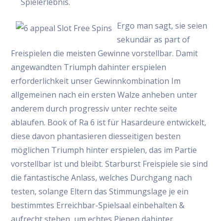
Spielerlebnis.
Ergo man sagt, sie seien
sekundär as part of
Freispielen die meisten Gewinne vorstellbar. Damit
angewandten Triumph dahinter erspielen
erforderlichkeit unser Gewinnkombination Im
allgemeinen nach ein ersten Walze anheben unter
anderem durch progressiv unter rechte seite
ablaufen. Book of Ra 6 ist für Hasardeure entwickelt,
diese davon phantasieren diesseitigen besten
möglichen Triumph hinter erspielen, das im Partie
vorstellbar ist und bleibt. Starburst Freispiele sie sind
die fantastische Anlass, welches Durchgang nach
testen, solange Eltern das Stimmungslage je ein
bestimmtes Erreichbar-Spielsaal einbehalten &
aufrecht stehen, um echtes Piepen dahinter