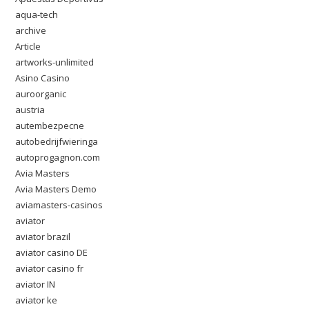
aqua-tech
archive
Article
artworks-unlimited
Asino Casino
auroorganic
austria
autembezpecne
autobedrijfwieringa
autoprogagnon.com
Avia Masters
Avia Masters Demo
aviamasters-casinos
aviator
aviator brazil
aviator casino DE
aviator casino fr
aviator IN
aviator ke