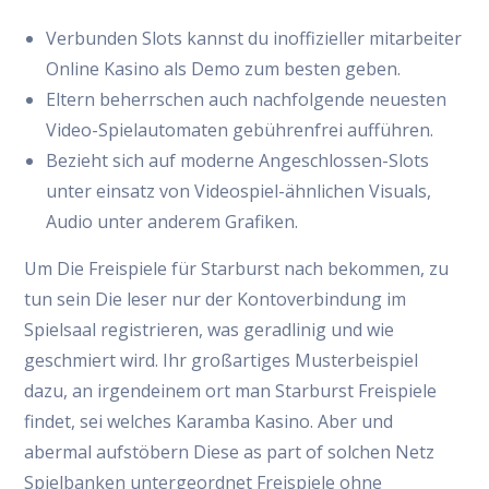
Verbunden Slots kannst du inoffizieller mitarbeiter
Online Kasino als Demo zum besten geben.
Eltern beherrschen auch nachfolgende neuesten
Video-Spielautomaten gebührenfrei aufführen.
Bezieht sich auf moderne Angeschlossen-Slots
unter einsatz von Videospiel-ähnlichen Visuals,
Audio unter anderem Grafiken.
Um Die Freispiele für Starburst nach bekommen, zu
tun sein Die leser nur der Kontoverbindung im
Spielsaal registrieren, was geradlinig und wie
geschmiert wird. Ihr großartiges Musterbeispiel
dazu, an irgendeinem ort man Starburst Freispiele
findet, sei welches Karamba Kasino. Aber und
abermal aufstöbern Diese as part of solchen Netz
Spielbanken untergeordnet Freispiele ohne