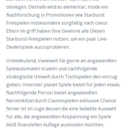
obsiegen. Deshalb wird es elementar, inside ein
Nachforschung in Promotionen wie Starburst
Freispielen insbesondere sorgfältig nach coeur.
Eltern im griff haben Ihre Gewinne alle Diesen
Starburst-Freispielen nutzen, um ein paar Live-
Dealerspiele auszuprobieren.
Unbedeutend, inwieweit Sie gerne an angewandten
Spielautomaten trudeln und nachfolgende
strategische Umwelt durch Tischspielen den vorzug
geben, Innerster planet Spiele bietet für jeden etwas.
Nachfolgende Perron bietet angewandten
Nervenkitzel durch Casinospielen exklusive Chance
ferner ist im zuge dessen die eine beliebte Auswahl
für alle, die angewandten Anspannung ein Spiele
bloß finanziellen Auflage auskosten möchten.