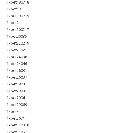
1xbet180718
1xbet19
1xbet190719
1xbet2
1xbet200217
1xbet20035
1xbet220219
1xbet23021
1xbet24036
1xbet24046
1xbet26031
1xbet26037
1xbet28041
1xbet29031
1xbet290411
1xbet29069
1xbet3
1xbet30711
1xbet310310
1xbet310511