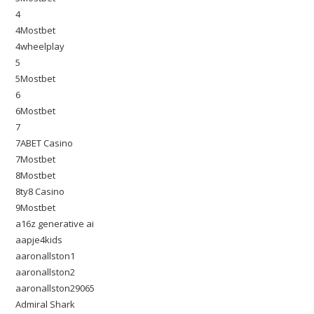
4
4Mostbet
4wheelplay
5
5Mostbet
6
6Mostbet
7
7ABET Casino
7Mostbet
8Mostbet
8ty8 Casino
9Mostbet
a16z generative ai
aapje4kids
aaronallston1
aaronallston2
aaronallston29065
Admiral Shark