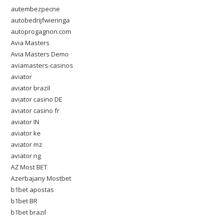
autembezpecne
autobedrijfwieringa
autoprogagnon.com
Avia Masters
Avia Masters Demo
aviamasters-casinos
aviator
aviator brazil
aviator casino DE
aviator casino fr
aviator IN
aviator ke
aviator mz
aviator ng
AZ Most BET
Azerbajany Mostbet
b1bet apostas
b1bet BR
b1bet brazil