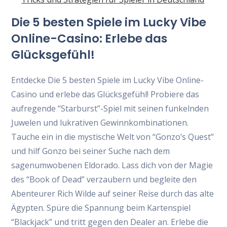
Die 5 besten Spiele im Lucky Vibe
Online-Casino: Erlebe das
Glücksgefühl!
Entdecke Die 5 besten Spiele im Lucky Vibe Online-
Casino und erlebe das Glücksgefühl! Probiere das
aufregende “Starburst”-Spiel mit seinen funkelnden
Juwelen und lukrativen Gewinnkombinationen.
Tauche ein in die mystische Welt von “Gonzo’s Quest”
und hilf Gonzo bei seiner Suche nach dem
sagenumwobenen Eldorado. Lass dich von der Magie
des “Book of Dead” verzaubern und begleite den
Abenteurer Rich Wilde auf seiner Reise durch das alte
Ägypten. Spüre die Spannung beim Kartenspiel
“Blackjack” und tritt gegen den Dealer an. Erlebe die