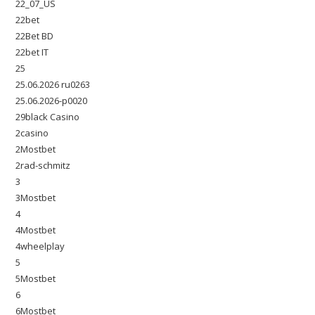
22_07_US
22bet
22Bet BD
22bet IT
25
25.06.2026 ru0263
25.06.2026-p0020
29black Casino
2casino
2Mostbet
2rad-schmitz
3
3Mostbet
4
4Mostbet
4wheelplay
5
5Mostbet
6
6Mostbet