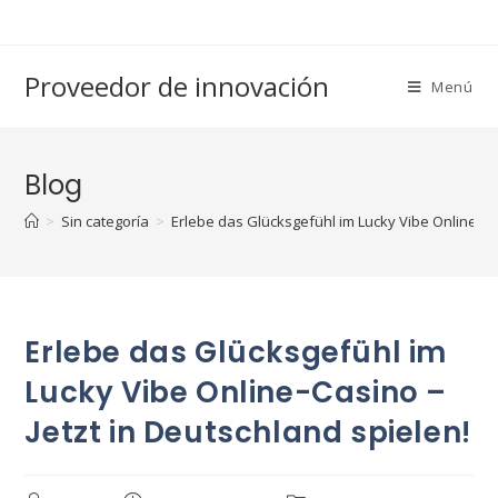
Saltar
al
contenido
Proveedor de innovación
Menú
Blog
>
Sin categoría
>
Erlebe das Glücksgefühl im Lucky Vibe Online-Cas
Erlebe das Glücksgefühl im
Lucky Vibe Online-Casino –
Jetzt in Deutschland spielen!