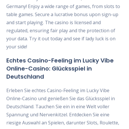
Germany! Enjoy a wide range of games, from slots to
table games. Secure a lucrative bonus upon sign-up
and start playing. The casino is licensed and
regulated, ensuring fair play and the protection of
your data. Try it out today and see if lady luck is on
your side!
Echtes Casino-Feeling im Lucky Vibe
Online-Casino: Glücksspiel in
Deutschland
Erleben Sie echtes Casino-Feeling im Lucky Vibe
Online-Casino und genießen Sie das Glücksspiel in
Deutschland. Tauchen Sie ein in eine Welt voller
Spannung und Nervenkitzel. Entdecken Sie eine
riesige Auswahl an Spielen, darunter Slots, Roulette,