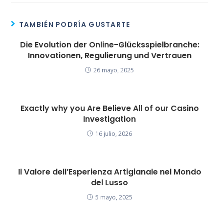
TAMBIÉN PODRÍA GUSTARTE
Die Evolution der Online-Glücksspielbranche:
Innovationen, Regulierung und Vertrauen
26 mayo, 2025
Exactly why you Are Believe All of our Casino
Investigation
16 julio, 2026
Il Valore dell’Esperienza Artigianale nel Mondo
del Lusso
5 mayo, 2025