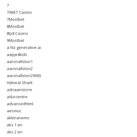
7
7ABET Casino
7Mostbet
8Mostbet
8ty8 Casino
9Mostbet
a16z generative ai
aapje4kids
aaronallston1
aaronallston2
aaronallston29065
Admiral Shark
adriaanstorm
adurcentre
advancedhtml
aesmuc
akktranemo
aks 1 en
aks 2 en