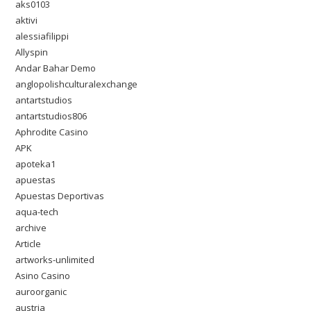
aks0103
aktivi
alessiafilippi
Allyspin
Andar Bahar Demo
anglopolishculturalexchange
antartstudios
antartstudios806
Aphrodite Casino
APK
apoteka1
apuestas
Apuestas Deportivas
aqua-tech
archive
Article
artworks-unlimited
Asino Casino
auroorganic
austria