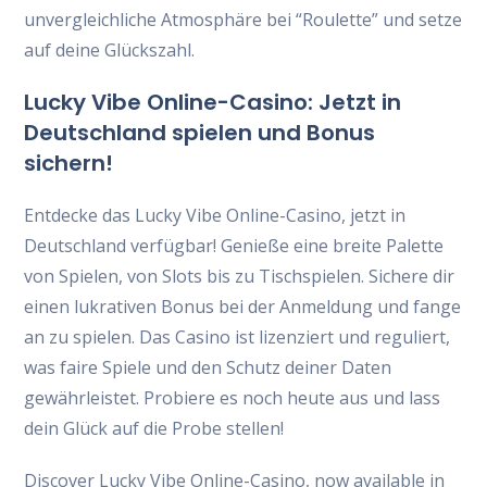
unvergleichliche Atmosphäre bei “Roulette” und setze
auf deine Glückszahl.
Lucky Vibe Online-Casino: Jetzt in
Deutschland spielen und Bonus
sichern!
Entdecke das Lucky Vibe Online-Casino, jetzt in
Deutschland verfügbar! Genieße eine breite Palette
von Spielen, von Slots bis zu Tischspielen. Sichere dir
einen lukrativen Bonus bei der Anmeldung und fange
an zu spielen. Das Casino ist lizenziert und reguliert,
was faire Spiele und den Schutz deiner Daten
gewährleistet. Probiere es noch heute aus und lass
dein Glück auf die Probe stellen!
Discover Lucky Vibe Online-Casino, now available in