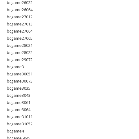
bcgame26022
bcgame26064
bcgame27012
bcgame27013
bcgame27064
bcgame27065
bcgame28021
bcgame28022
bcgame29072
bcgame3
bcgame30051
bcgame30073
bcgame3035
bcgame3043
bcgame3061
bcgame3064
bcgame31011
bcgame31052
bcgame4
bcgame5045