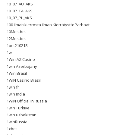
10_07_AU_AKS
10_07_CA_AKS
10_07_PL_AKS
100 Ilmaiskierrosta Ilman Kierrätystä: Parhaat
10Mostbet
12Mostbet
1bet210218
1w
1Win AZ Casino
1win Azerbajany
1Win Brasil
1WIN Casino Brasil
1win fr
1win India
1WIN Official In Russia
1win Turkiye
1win uzbekistan
1winRussia
1xbet