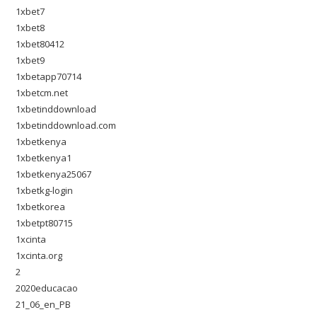
1xbet7
1xbet8
1xbet80412
1xbet9
1xbetapp70714
1xbetcm.net
1xbetinddownload
1xbetinddownload.com
1xbetkenya
1xbetkenya1
1xbetkenya25067
1xbetkg-login
1xbetkorea
1xbetpt80715
1xcinta
1xcinta.org
2
2020educacao
21_06_en_PB