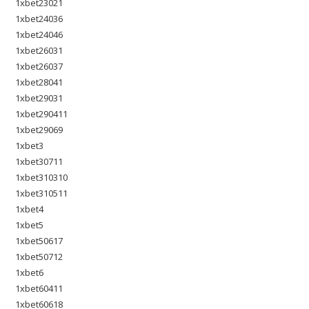
1xbet23021
1xbet24036
1xbet24046
1xbet26031
1xbet26037
1xbet28041
1xbet29031
1xbet290411
1xbet29069
1xbet3
1xbet30711
1xbet310310
1xbet310511
1xbet4
1xbet5
1xbet50617
1xbet50712
1xbet6
1xbet60411
1xbet60618