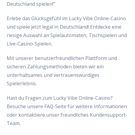
Deutschland spielen!”
Erlebe das Glücksgefühl im Lucky Vibe Online-Casino
und spiele jetzt legal in Deutschland! Entdecke eine
riesige Auswahl an Spielautomaten, Tischspielen und
Live-Casino-Spielen.
Mit unserer benutzerfreundlichen Plattform und
sicheren Zahlungsmethoden bieten wir ein
unterhaltsames und vertrauenswürdiges
Spielerlebnis.
Hast du Fragen zum Lucky Vibe Online-Casino?
Besuche unsere FAQ-Seite für weitere Informationen
oder kontaktiere unser freundliches Kundensupport-
Team.