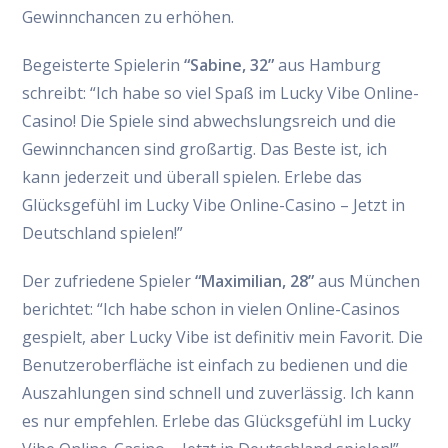
Gewinnchancen zu erhöhen.
Begeisterte Spielerin
“Sabine, 32”
aus Hamburg
schreibt: “Ich habe so viel Spaß im Lucky Vibe Online-
Casino! Die Spiele sind abwechslungsreich und die
Gewinnchancen sind großartig. Das Beste ist, ich
kann jederzeit und überall spielen. Erlebe das
Glücksgefühl im Lucky Vibe Online-Casino – Jetzt in
Deutschland spielen!”
Der zufriedene Spieler
“Maximilian, 28”
aus München
berichtet: “Ich habe schon in vielen Online-Casinos
gespielt, aber Lucky Vibe ist definitiv mein Favorit. Die
Benutzeroberfläche ist einfach zu bedienen und die
Auszahlungen sind schnell und zuverlässig. Ich kann
es nur empfehlen. Erlebe das Glücksgefühl im Lucky