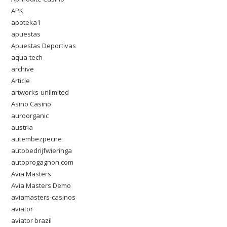
APK
apoteka1
apuestas
Apuestas Deportivas
aqua-tech
archive
Article
artworks-unlimited
Asino Casino
auroorganic
austria
autembezpecne
autobedrijfwieringa
autoprogagnon.com
Avia Masters
Avia Masters Demo
aviamasters-casinos
aviator
aviator brazil