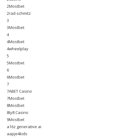
2Mostbet
2rad-schmitz
3
3Mostbet
4
4Mostbet
4wheelplay
5
5Mostbet
6
6Mostbet
7
7ABET Casino
7Mostbet
8Mostbet
8ty8 Casino
9Mostbet
a16z generative ai
aapje4kids