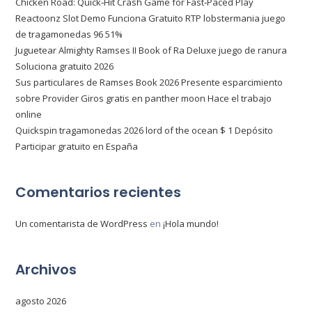
Chicken Road: Quick‑Hit Crash Game for Fast‑Paced Play
Reactoonz Slot Demo Funciona Gratuito RTP lobstermania juego
de tragamonedas 96 51%
Juguetear Almighty Ramses II Book of Ra Deluxe juego de ranura
Soluciona gratuito 2026
Sus particulares de Ramses Book 2026 Presente esparcimiento
sobre Provider Giros gratis en panther moon Hace el trabajo
online
Quickspin tragamonedas 2026 lord of the ocean $ 1 Depósito
Participar gratuito en España
Comentarios recientes
Un comentarista de WordPress
en
¡Hola mundo!
Archivos
agosto 2026