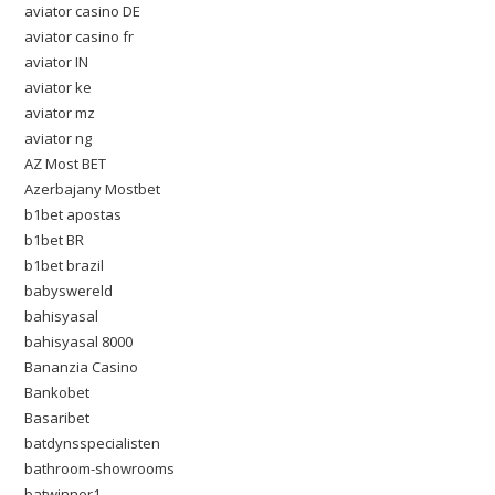
aviator casino DE
aviator casino fr
aviator IN
aviator ke
aviator mz
aviator ng
AZ Most BET
Azerbajany Mostbet
b1bet apostas
b1bet BR
b1bet brazil
babyswereld
bahisyasal
bahisyasal 8000
Bananzia Casino
Bankobet
Basaribet
batdynsspecialisten
bathroom-showrooms
batwinner1