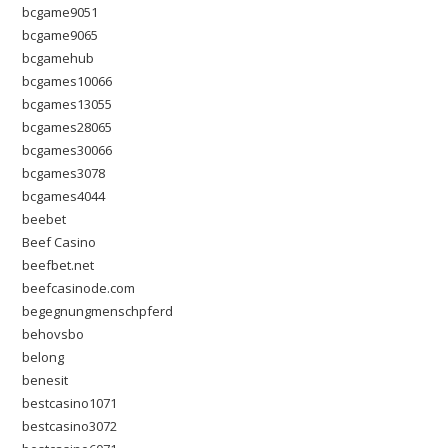
bcgame9051
bcgame9065
bcgamehub
bcgames10066
bcgames13055
bcgames28065
bcgames30066
bcgames3078
bcgames4044
beebet
Beef Casino
beefbet.net
beefcasinode.com
begegnungmenschpferd
behovsbo
belong
benesit
bestcasino1071
bestcasino3072