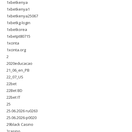
1xbetkenya
1xbetkenya1
1xbetkenya25067
1xbetkg-login
1xbetkorea
1xbetpt80715
1xcinta
1xcinta.org
2
2020educacao
21_06_en_PB
22_07_US
22bet
22Bet BD
22bet IT
25
25.06.2026 ru0263
25.06.2026-p0020
29black Casino
2casino