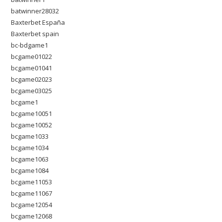
batwinner28032
Baxterbet España
Baxterbet spain
bc-bdgame1
bcgame01022
bcgame01041
bcgame02023
bcgame03025
bcgame1
bcgame10051
bcgame10052
bcgame1033
bcgame1034
bcgame1063
bcgame1084
bcgame11053
bcgame11067
bcgame12054
bcgame12068