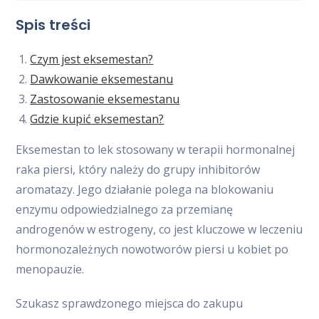
la
la
la
Spis treści
entrada:
entrada:
entrada:
Czym jest eksemestan?
Dawkowanie eksemestanu
Zastosowanie eksemestanu
Gdzie kupić eksemestan?
Eksemestan to lek stosowany w terapii hormonalnej
raka piersi, który należy do grupy inhibitorów
aromatazy. Jego działanie polega na blokowaniu
enzymu odpowiedzialnego za przemianę
androgenów w estrogeny, co jest kluczowe w leczeniu
hormonozależnych nowotworów piersi u kobiet po
menopauzie.
Szukasz sprawdzonego miejsca do zakupu