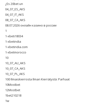
¿Es 20bet un
04_07_ES_AKS
04_07_IT_AKS
08_07_CA_AKS
08.07.2026 онлайн казино в россии
1
1-xbeti18034
1-xbetindia
1-xbetindia.com
1-xbetmorocco
10
10_07_AU_AKS
10_07_CA_AKS
10_07_PL_AKS
100 Ilmaiskierrosta Ilman Kierrätystä: Parhaat
10Mostbet
12Mostbet
1bet210218
1w