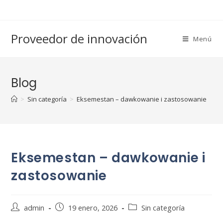
Saltar
al
contenido
Proveedor de innovación
Menú
Blog
>
Sin categoría
>
Eksemestan – dawkowanie i zastosowanie
Eksemestan – dawkowanie i
zastosowanie
Autor
Publicación
Categoría
admin
19 enero, 2026
Sin categoría
de
de
de