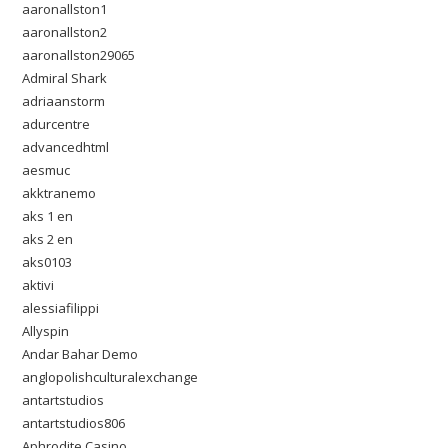
aaronallston1
aaronallston2
aaronallston29065
Admiral Shark
adriaanstorm
adurcentre
advancedhtml
aesmuc
akktranemo
aks 1 en
aks 2 en
aks0103
aktivi
alessiafilippi
Allyspin
Andar Bahar Demo
anglopolishculturalexchange
antartstudios
antartstudios806
Aphrodite Casino