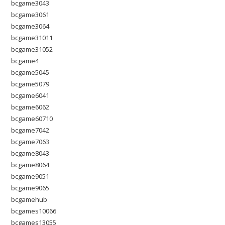
bcgame3043
bcgame3061
bcgame3064
bcgame31011
bcgame31052
bcgame4
bcgame5045
bcgame5079
bcgame6041
bcgame6062
bcgame60710
bcgame7042
bcgame7063
bcgame8043
bcgame8064
bcgame9051
bcgame9065
bcgamehub
bcgames10066
bcgames13055