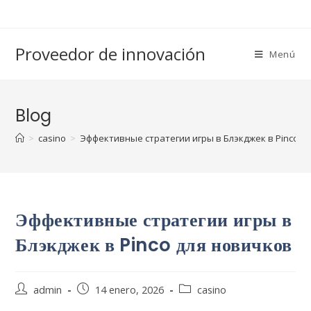
Saltar
al
contenido
Proveedor de innovación
Menú
Blog
>
casino
>
Эффективные стратегии игры в Блэкджек в Pinco д
Эффективные стратегии игры в
Блэкджек в Pinco для новичков
Autor
Publicación
Categoría
admin
14 enero, 2026
casino
de
de
de