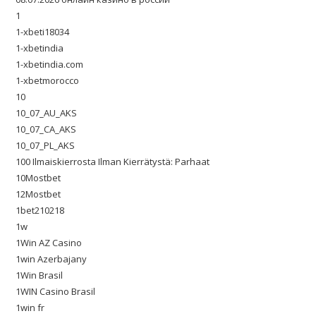
1
1-xbeti18034
1-xbetindia
1-xbetindia.com
1-xbetmorocco
10
10_07_AU_AKS
10_07_CA_AKS
10_07_PL_AKS
100 Ilmaiskierrosta Ilman Kierrätystä: Parhaat
10Mostbet
12Mostbet
1bet210218
1w
1Win AZ Casino
1win Azerbajany
1Win Brasil
1WIN Casino Brasil
1win fr