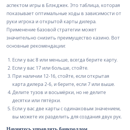
аспектом игры в Блэкджек. Это таблица, которая
показывает оптимальные ходы в зависимости от
руки игрока и открытой карты дилера.
Применение базовой стратегии может
значительно снизить преимущество казино. Вот
основные рекомендации:
Если у вас 8 или меньше, всегда берите карту.
Если у вас 17 или больше, стойте.
При наличии 12-16, стойте, если открытая
карта дилера 2-6, и берите, если 7 или выше.
Делите тузов и восьмёрки, но не делите
десятки или пятёрки.
Если у вас две карты с одинаковым значением,
вы можете их разделить для создания двух рук.
Научитесь управлять банкроллом