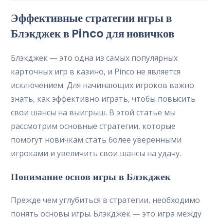
la
la
la
Эффективные стратегии игры в
entrada:
entrada:
entrada:
Блэкджек в Pinco для новичков
Блэкджек — это одна из самых популярных
карточных игр в казино, и Pinco не является
исключением. Для начинающих игроков важно
знать, как эффективно играть, чтобы повысить
свои шансы на выигрыш. В этой статье мы
рассмотрим основные стратегии, которые
помогут новичкам стать более уверенными
игроками и увеличить свои шансы на удачу.
Понимание основ игры в Блэкджек
Прежде чем углубиться в стратегии, необходимо
понять основы игры. Блэкджек — это игра между