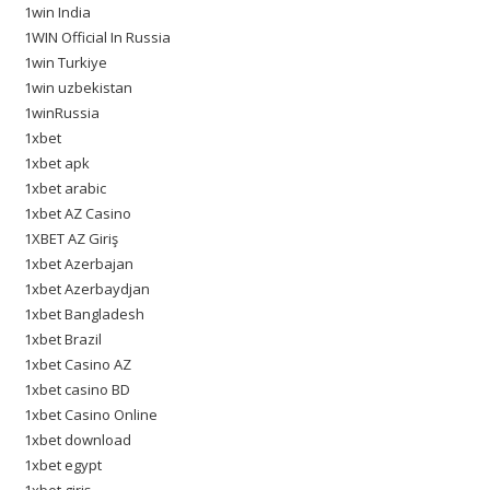
1win India
1WIN Official In Russia
1win Turkiye
1win uzbekistan
1winRussia
1xbet
1xbet apk
1xbet arabic
1xbet AZ Casino
1XBET AZ Giriş
1xbet Azerbajan
1xbet Azerbaydjan
1xbet Bangladesh
1xbet Brazil
1xbet Casino AZ
1xbet casino BD
1xbet Casino Online
1xbet download
1xbet egypt