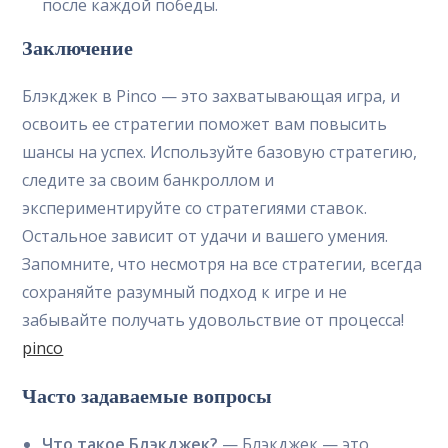
после каждой победы.
Заключение
Блэкджек в Pinco — это захватывающая игра, и
освоить ее стратегии поможет вам повысить
шансы на успех. Используйте базовую стратегию,
следите за своим банкроллом и
экспериментируйте со стратегиями ставок.
Остальное зависит от удачи и вашего умения.
Запомните, что несмотря на все стратегии, всегда
сохраняйте разумный подход к игре и не
забывайте получать удовольствие от процесса!
pinco
Часто задаваемые вопросы
Что такое Блэкджек?
— Блэкджек — это