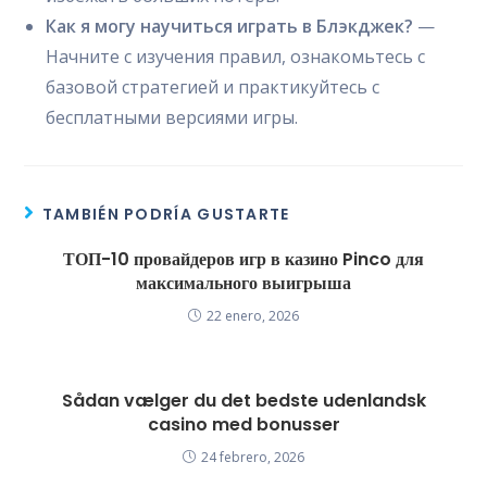
Как я могу научиться играть в Блэкджек?
—
Начните с изучения правил, ознакомьтесь с
базовой стратегией и практикуйтесь с
бесплатными версиями игры.
TAMBIÉN PODRÍA GUSTARTE
ТОП-10 провайдеров игр в казино Pinco для
максимального выигрыша
22 enero, 2026
Sådan vælger du det bedste udenlandsk
casino med bonusser
24 febrero, 2026