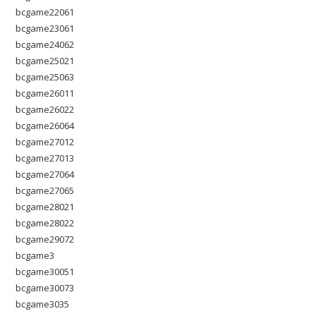
bcgame22061
bcgame23061
bcgame24062
bcgame25021
bcgame25063
bcgame26011
bcgame26022
bcgame26064
bcgame27012
bcgame27013
bcgame27064
bcgame27065
bcgame28021
bcgame28022
bcgame29072
bcgame3
bcgame30051
bcgame30073
bcgame3035