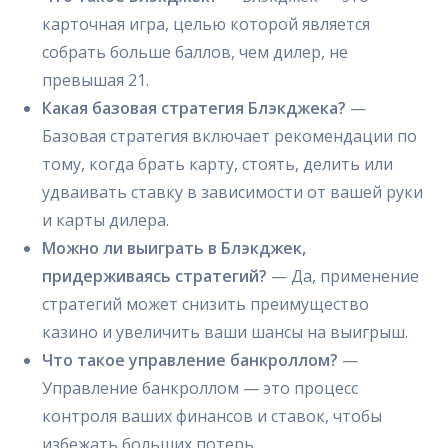
карточная игра, целью которой является
собрать больше баллов, чем дилер, не
превышая 21.
Какая базовая стратегия Блэкджека?
—
Базовая стратегия включает рекомендации по
тому, когда брать карту, стоять, делить или
удваивать ставку в зависимости от вашей руки
и карты дилера.
Можно ли выиграть в Блэкджек,
придерживаясь стратегий?
— Да, применение
стратегий может снизить преимущество
казино и увеличить ваши шансы на выигрыш.
Что такое управление банкроллом?
—
Управление банкроллом — это процесс
контроля ваших финансов и ставок, чтобы
избежать больших потерь.