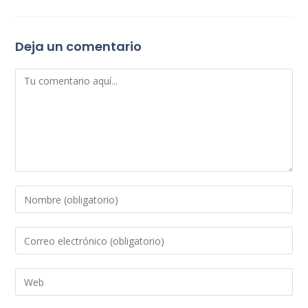
Deja un comentario
Comentario
Introduce
tu
nombre
Introduce
o
tu
nombre
dirección
Introduce
de
de
la
usuario
correo