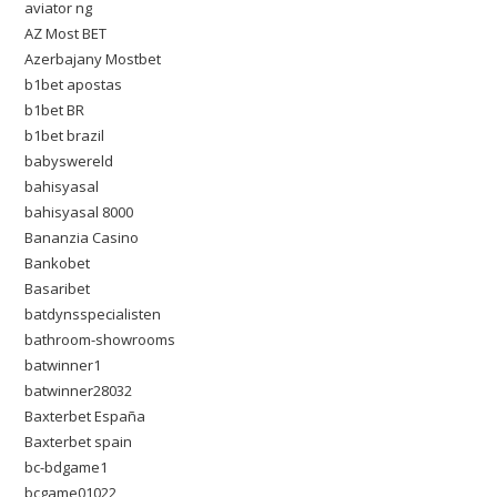
aviator ng
AZ Most BET
Azerbajany Mostbet
b1bet apostas
b1bet BR
b1bet brazil
babyswereld
bahisyasal
bahisyasal 8000
Bananzia Casino
Bankobet
Basaribet
batdynsspecialisten
bathroom-showrooms
batwinner1
batwinner28032
Baxterbet España
Baxterbet spain
bc-bdgame1
bcgame01022