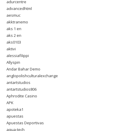
adurcentre
advancedhtml
aesmuc
akktranemo
aks 1 en
aks 2 en
aks0103
aktivi
alessiafilippi
Allyspin
Andar Bahar Demo
anglopolishculturalexchange
antartstudios
antartstudios806
Aphrodite Casino
APK
apoteka1
apuestas
Apuestas Deportivas
aqua-tech