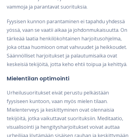
vammoja ja parantavat suorituksia.
Fyysisen kunnon parantaminen ei tapahdu yhdessä
yössä, vaan se vaatii aikaa ja johdonmukaisuutta. On
tärkeää laatia henkilökohtainen harjoitusohjelma,
joka ottaa huomioon omat vahvuudet ja heikkoudet.
Säännölliset harjoitukset ja palautumisaika ovat
keskeisiä tekijöitä, jotta keho ehtii toipua ja kehittyä.
Mielentilan optimointi
Urheilusuoritukset eivät perustu pelkästään
fyysiseen kuntoon, vaan myös mielen tilaan.
Mielenterveys ja keskittyminen ovat olennaisia
tekijöitä, jotka vaikuttavat suorituksiin. Meditaatio,
visualisointi ja hengitysharjoitukset voivat auttaa
urheilijaa löytämään sisäisen rauhan ja keskittymään