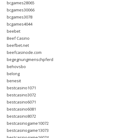
bcgames28065
bcgames30066
bcgames3078
bcgames4044
beebet
Beef Casino
beefbet.net
beefcasinode.com
begegnungmenschpferd
behovsbo
belong
benesit
bestcasino1071
bestcasino3072
bestcasino6071
bestcasino6081
bestcasino8072
bestcasinogame10072
bestcasinogame13073
bestcasinogame16074