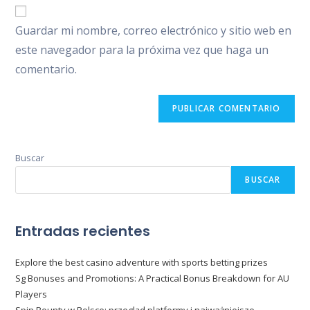
URL
para
electrónico
de
comentar
Guardar mi nombre, correo electrónico y sitio web en
para
tu
comentar
este navegador para la próxima vez que haga un
web
comentario.
(opcional)
Buscar
BUSCAR
Entradas recientes
Explore the best casino adventure with sports betting prizes
Sg Bonuses and Promotions: A Practical Bonus Breakdown for AU
Players