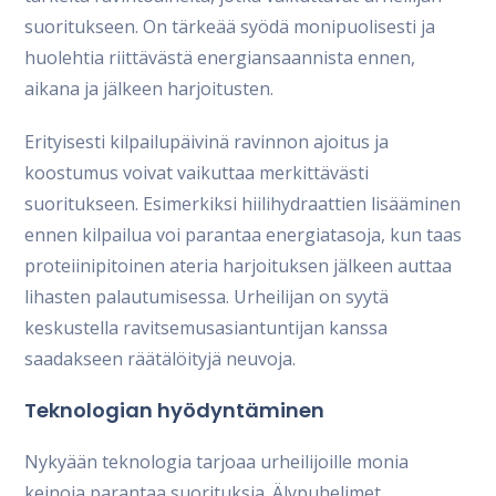
suoritukseen. On tärkeää syödä monipuolisesti ja
huolehtia riittävästä energiansaannista ennen,
aikana ja jälkeen harjoitusten.
Erityisesti kilpailupäivinä ravinnon ajoitus ja
koostumus voivat vaikuttaa merkittävästi
suoritukseen. Esimerkiksi hiilihydraattien lisääminen
ennen kilpailua voi parantaa energiatasoja, kun taas
proteiinipitoinen ateria harjoituksen jälkeen auttaa
lihasten palautumisessa. Urheilijan on syytä
keskustella ravitsemusasiantuntijan kanssa
saadakseen räätälöityjä neuvoja.
Teknologian hyödyntäminen
Nykyään teknologia tarjoaa urheilijoille monia
keinoja parantaa suorituksia. Älypuhelimet,