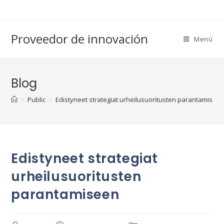
Saltar
al
contenido
Proveedor de innovación
Menú
Blog
>
Public
>
Edistyneet strategiat urheilusuoritusten parantamisee
Edistyneet strategiat
urheilusuoritusten
parantamiseen