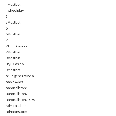
4Mostbet
4wheelplay
5
5Mostbet
6
6Mostbet
7
7ABET Casino
7Mostbet
8Mostbet
8ty8 Casino
9Mostbet
a16z generative ai
aapje4kids
aaronallston1
aaronallston2
aaronallston29065
Admiral Shark
adriaanstorm