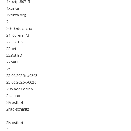
1xbetpt80715
1xcinta
1xcinta.org
2
2020educacao
21_06_en_PB
22_07_US
22bet
22Bet BD
22bet IT
25
25.06.2026 ru0263
25.06.2026-p0020
29black Casino
2casino
2Mostbet
2rad-schmitz
3
3Mostbet
4