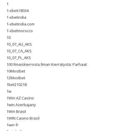
1
1-xbeti18034
1-xbetindia
1-xbetindia.com
1-xbetmorocco
10
10_07_AU_AKS
10_07_CA_AKS
10_07_PL_AKS
100 Ilmaiskierrosta Ilman Kierrätystä: Parhaat
10Mostbet
12Mostbet
1bet210218
1w
1Win AZ Casino
1win Azerbajany
1Win Brasil
1WIN Casino Brasil
1win fr