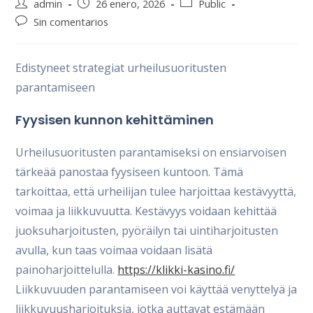
Autor
Publicación
Categoría
admin
26 enero, 2026
Public
de
de
de
Comentarios
Sin comentarios
la
la
la
de
entrada:
entrada:
entrada:
la
entrada:
Edistyneet strategiat urheilusuoritusten
parantamiseen
Fyysisen kunnon kehittäminen
Urheilusuoritusten parantamiseksi on ensiarvoisen
tärkeää panostaa fyysiseen kuntoon. Tämä
tarkoittaa, että urheilijan tulee harjoittaa kestävyyttä,
voimaa ja liikkuvuutta. Kestävyys voidaan kehittää
juoksuharjoitusten, pyöräilyn tai uintiharjoitusten
avulla, kun taas voimaa voidaan lisätä
painoharjoittelulla.
https://klikki-kasino.fi/
Liikkuvuuden parantamiseen voi käyttää venyttelyä ja
liikkuvuusharjoituksia, jotka auttavat estämään