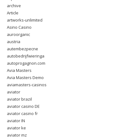
archive
Article
artworks-unlimited
Asino Casino
auroorganic
austria
autembezpecne
autobedrijfwieringa
autoprogagnon.com
Avia Masters
Avia Masters Demo
aviamasters-casinos
aviator
aviator brazil
aviator casino DE
aviator casino fr
aviator IN
aviator ke
aviator mz