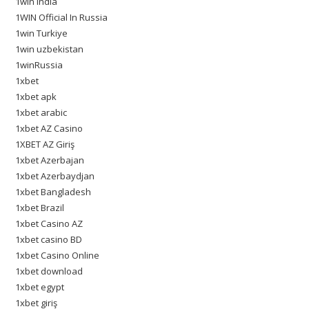
1win India
1WIN Official In Russia
1win Turkiye
1win uzbekistan
1winRussia
1xbet
1xbet apk
1xbet arabic
1xbet AZ Casino
1XBET AZ Giriş
1xbet Azerbajan
1xbet Azerbaydjan
1xbet Bangladesh
1xbet Brazil
1xbet Casino AZ
1xbet casino BD
1xbet Casino Online
1xbet download
1xbet egypt
1xbet giriş