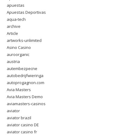
apuestas
Apuestas Deportivas
aqua-tech
archive
Article
artworks-unlimited
Asino Casino
auroorganic
austria
autembezpecne
autobedrijfwieringa
autoprogagnon.com
Avia Masters
Avia Masters Demo
aviamasters-casinos
aviator
aviator brazil
aviator casino DE
aviator casino fr