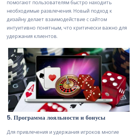
помогают пользователям быстро находить
необходимые развлечения. Новый подход к
дизайну делает взаимодействие с сайтом
интуитивно понятным, что критически важно для
удержания клиентов.
5. Программа лояльности и бонусы
Для привлечения и удержания игроков многие