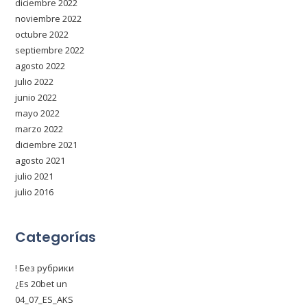
diciembre 2022
noviembre 2022
octubre 2022
septiembre 2022
agosto 2022
julio 2022
junio 2022
mayo 2022
marzo 2022
diciembre 2021
agosto 2021
julio 2021
julio 2016
Categorías
! Без рубрики
¿Es 20bet un
04_07_ES_AKS