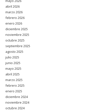
mayo 2026
abril 2026
marzo 2026
febrero 2026
enero 2026
diciembre 2025
noviembre 2025
octubre 2025
septiembre 2025
agosto 2025
julio 2025
junio 2025
mayo 2025
abril 2025
marzo 2025
febrero 2025
enero 2025
diciembre 2024
noviembre 2024
octubre 2024