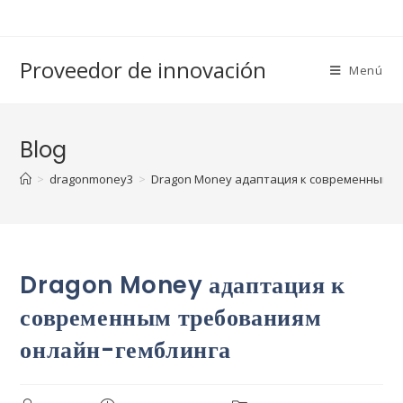
Saltar
al
contenido
Proveedor de innovación
Menú
Blog
>
dragonmoney3
>
Dragon Money адаптация к современным т
Dragon Money адаптация к
современным требованиям
онлайн-гемблинга