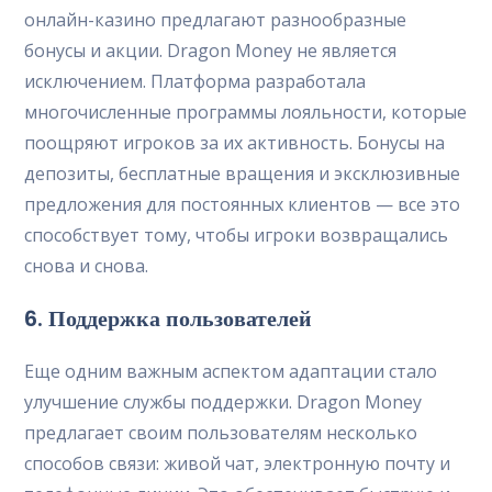
онлайн-казино предлагают разнообразные
бонусы и акции. Dragon Money не является
исключением. Платформа разработала
многочисленные программы лояльности, которые
поощряют игроков за их активность. Бонусы на
депозиты, бесплатные вращения и эксклюзивные
предложения для постоянных клиентов — все это
способствует тому, чтобы игроки возвращались
снова и снова.
6. Поддержка пользователей
Еще одним важным аспектом адаптации стало
улучшение службы поддержки. Dragon Money
предлагает своим пользователям несколько
способов связи: живой чат, электронную почту и