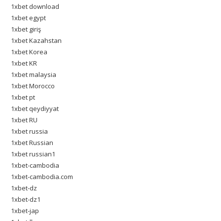
1xbet download
1xbet egypt
1xbet giriş
1xbet Kazahstan
1xbet Korea
1xbet KR
1xbet malaysia
1xbet Morocco
1xbet pt
1xbet qeydiyyat
1xbet RU
1xbet russia
1xbet Russian
1xbet russian1
1xbet-cambodia
1xbet-cambodia.com
1xbet-dz
1xbet-dz1
1xbet-jap