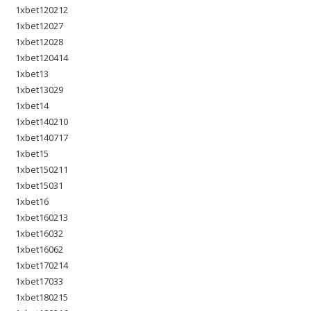
1xbet120212
1xbet12027
1xbet12028
1xbet120414
1xbet13
1xbet13029
1xbet14
1xbet140210
1xbet140717
1xbet15
1xbet150211
1xbet15031
1xbet16
1xbet160213
1xbet16032
1xbet16062
1xbet170214
1xbet17033
1xbet180215