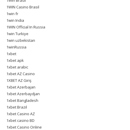
1Win Brasil
1WIN Casino Brasil
1win fr
1win India
1WIN Official In Russia
1win Turkiye
1win uzbekistan
1winRussia
1xbet
1xbet apk
1xbet arabic
1xbet AZ Casino
1XBET AZ Giriş
1xbet Azerbajan
1xbet Azerbaydjan
1xbet Bangladesh
1xbet Brazil
1xbet Casino AZ
1xbet casino BD
1xbet Casino Online