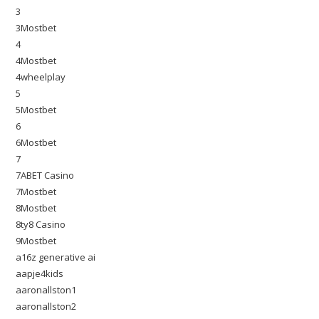
3
3Mostbet
4
4Mostbet
4wheelplay
5
5Mostbet
6
6Mostbet
7
7ABET Casino
7Mostbet
8Mostbet
8ty8 Casino
9Mostbet
a16z generative ai
aapje4kids
aaronallston1
aaronallston2