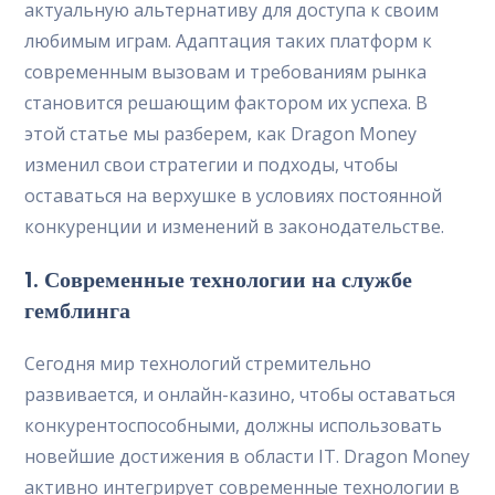
актуальную альтернативу для доступа к своим
любимым играм. Адаптация таких платформ к
современным вызовам и требованиям рынка
становится решающим фактором их успеха. В
этой статье мы разберем, как Dragon Money
изменил свои стратегии и подходы, чтобы
оставаться на верхушке в условиях постоянной
конкуренции и изменений в законодательстве.
1. Современные технологии на службе
гемблинга
Сегодня мир технологий стремительно
развивается, и онлайн-казино, чтобы оставаться
конкурентоспособными, должны использовать
новейшие достижения в области IT. Dragon Money
активно интегрирует современные технологии в