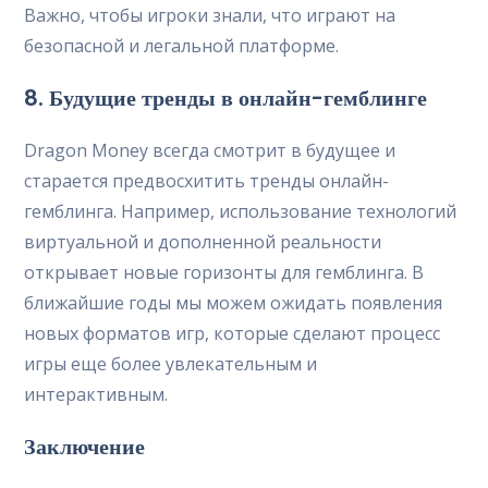
Важно, чтобы игроки знали, что играют на
безопасной и легальной платформе.
8. Будущие тренды в онлайн-гемблинге
Dragon Money всегда смотрит в будущее и
старается предвосхитить тренды онлайн-
гемблинга. Например, использование технологий
виртуальной и дополненной реальности
открывает новые горизонты для гемблинга. В
ближайшие годы мы можем ожидать появления
новых форматов игр, которые сделают процесс
игры еще более увлекательным и
интерактивным.
Заключение