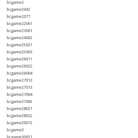
bcgame2
bcgame2042
bcgame2077
bcgame22061
bcgame23061
bcgame24062
bcgame25021
bcgame25063
bcgame26011
bcgame26022
bcgame26064
bcgame27012
bcgame27013
bcgame27064
bcgame27065
bcgame28021
bcgame28022
bcgame29072
bcgame3
bcgame30051