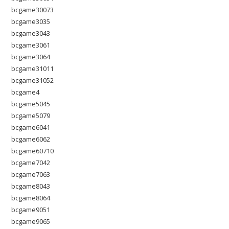
bcgame30073
bcgame3035
bcgame3043
bcgame3061
bcgame3064
bcgame31011
bcgame31052
bcgame4
bcgame5045
bcgame5079
bcgame6041
bcgame6062
bcgame60710
bcgame7042
bcgame7063
bcgame8043
bcgame8064
bcgame9051
bcgame9065