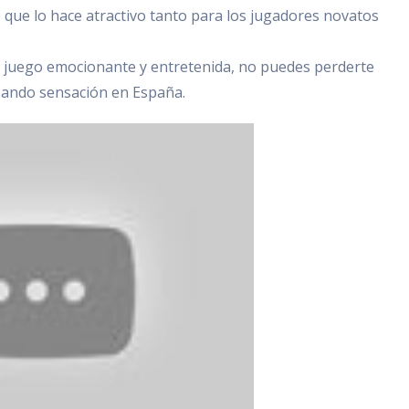
 que lo hace atractivo tanto para los jugadores novatos
e juego emocionante y entretenida, no puedes perderte
usando sensación en España.