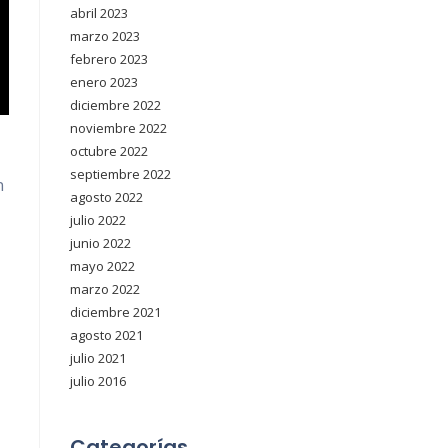
abril 2023
marzo 2023
febrero 2023
enero 2023
diciembre 2022
noviembre 2022
octubre 2022
septiembre 2022
n
agosto 2022
julio 2022
junio 2022
mayo 2022
marzo 2022
diciembre 2021
agosto 2021
julio 2021
julio 2016
Categorías