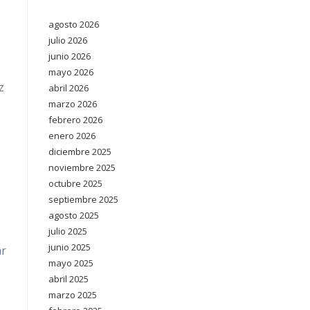
agosto 2026
julio 2026
junio 2026
mayo 2026
z
abril 2026
marzo 2026
febrero 2026
enero 2026
diciembre 2025
noviembre 2025
octubre 2025
septiembre 2025
agosto 2025
julio 2025
junio 2025
ar
mayo 2025
abril 2025
marzo 2025