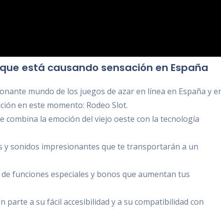
ea que está causando sensación en España
ionante mundo de los juegos de azar en línea en España y e
ación en este momento: Rodeo Slot.
e combina la emoción del viejo oeste con la tecnología
os y sonidos impresionantes que te transportarán a un
 de funciones especiales y bonos que aumentan tus
parte a su fácil accesibilidad y a su compatibilidad con