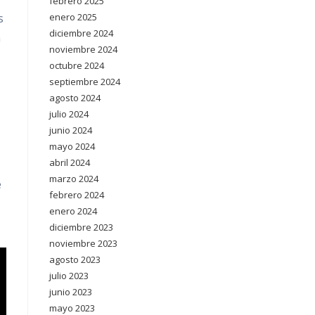
febrero 2025
s
enero 2025
diciembre 2024
a
noviembre 2024
octubre 2024
septiembre 2024
agosto 2024
julio 2024
junio 2024
mayo 2024
abril 2024
marzo 2024
e
febrero 2024
enero 2024
diciembre 2023
noviembre 2023
agosto 2023
julio 2023
junio 2023
mayo 2023