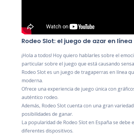
Rodeo Slot: el juego de azar en lín
¡Hola a todos! Hoy quiero hablarles sobre el emoc
particular sobre el juego que está causando sens
Rodeo Slot es un juego de tragaperras en línea qu
moderna.
Ofrece una experiencia de juego única con gráfic
auténtico rodeo.
Además, Rodeo Slot cuenta con una gran variedad
posibilidades de ganar.
La popularidad de Rodeo Slot en España se debe en 
diferentes dispositivos.