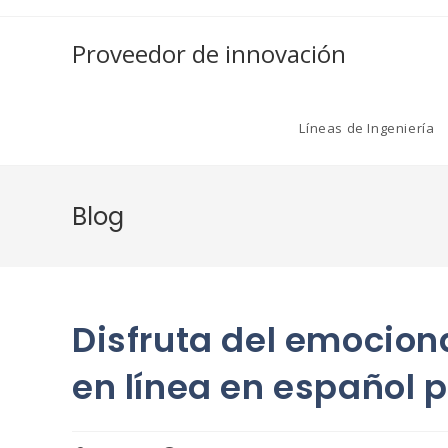
Saltar
al
Proveedor de innovación
contenido
Líneas de Ingeniería
Blog
Disfruta del emocion
en línea en español 