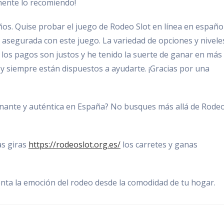
amente lo recomiendo!
ños. Quise probar el juego de Rodeo Slot en línea en españo
 asegurada con este juego. La variedad de opciones y nivele
los pagos son justos y he tenido la suerte de ganar en más
e y siempre están dispuestos a ayudarte. ¡Gracias por una
nante y auténtica en España? No busques más allá de Rode
as giras
https://rodeoslot.org.es/
los carretes y ganas
enta la emoción del rodeo desde la comodidad de tu hogar.