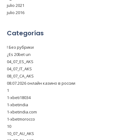
julio 2021
julio 2016
Categorías
! Без рубрики
¿Es 20bet un
04_07_ES_AKS
04_07_IT_AKS
08_07_CA_AKS
08.07.2026 онлайн казино в россии
1
1-xbeti18034
1-xbetindia
1-xbetindia.com
1-xbetmorocco
10
10_07_AU_AKS