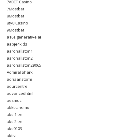
7ABET Casino
7Mostbet
8Mostbet
8ty8 Casino
9Mostbet
a16z generative ai
aapje4kids
aaronallston1
aaronallston2
aaronallston29065
Admiral Shark
adriaanstorm
adurcentre
advancedhtml
aesmuc
akktranemo
aks 1 en
aks 2 en
aks0103
aktivi