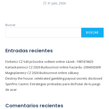
31 julio, 2026
Buscar
BUSCAR
Entradas recientes
Forbetcz CZ Váš průvodce světem online sázek -1987474625
Kartackasinocz CZ 2026 Budoucnost online hazardu -2004302609
Magicplanetcz CZ 2026 Budoucnost online zábavy
Destroy the house: celebrated gambling payout secrets disclosed
Spinfins Casino: Estrategias probadas para disfrutar de tu juego
de azar
Comentarios recientes