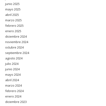
junio 2025
mayo 2025
abril 2025
marzo 2025
febrero 2025
enero 2025
diciembre 2024
noviembre 2024
octubre 2024
septiembre 2024
agosto 2024
julio 2024
junio 2024
mayo 2024
abril 2024
marzo 2024
febrero 2024
enero 2024
diciembre 2023