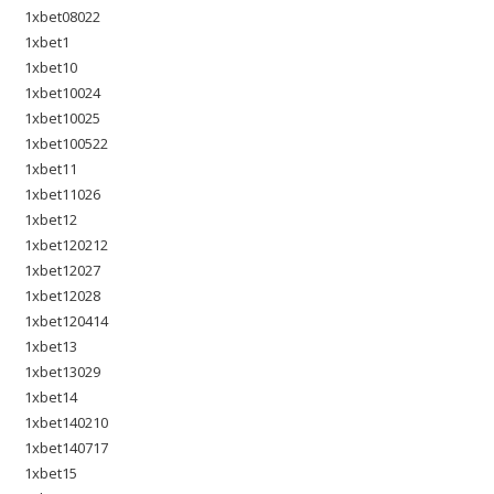
1xbet08022
1xbet1
1xbet10
1xbet10024
1xbet10025
1xbet100522
1xbet11
1xbet11026
1xbet12
1xbet120212
1xbet12027
1xbet12028
1xbet120414
1xbet13
1xbet13029
1xbet14
1xbet140210
1xbet140717
1xbet15