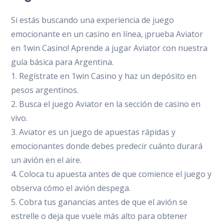
Si estás buscando una experiencia de juego
emocionante en un casino en línea, ¡prueba Aviator
en 1win Casino! Aprende a jugar Aviator con nuestra
guía básica para Argentina.
1. Regístrate en 1win Casino y haz un depósito en
pesos argentinos.
2. Busca el juego Aviator en la sección de casino en
vivo.
3. Aviator es un juego de apuestas rápidas y
emocionantes donde debes predecir cuánto durará
un avión en el aire.
4. Coloca tu apuesta antes de que comience el juego y
observa cómo el avión despega.
5. Cobra tus ganancias antes de que el avión se
estrelle o deja que vuele más alto para obtener