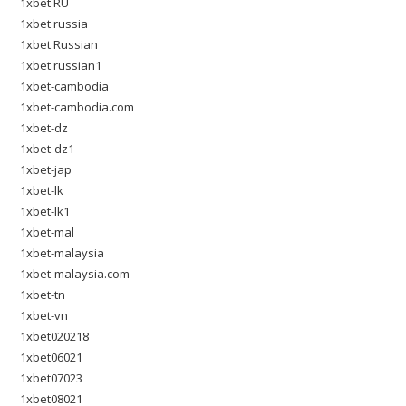
1xbet RU
1xbet russia
1xbet Russian
1xbet russian1
1xbet-cambodia
1xbet-cambodia.com
1xbet-dz
1xbet-dz1
1xbet-jap
1xbet-lk
1xbet-lk1
1xbet-mal
1xbet-malaysia
1xbet-malaysia.com
1xbet-tn
1xbet-vn
1xbet020218
1xbet06021
1xbet07023
1xbet08021