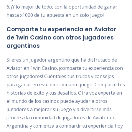
6. ¡Y lo mejor de todo, con la oportunidad de ganar
hasta x1000 de tu apuesta en un solo juego!
Comparte tu experiencia en Aviator
de 1win Casino con otros jugadores
argentinos
Si eres un jugador argentino que ha disfrutado de
Aviator en 1win Casino, ¡comparte tu experiencia con
otros jugadores! Cuéntales tus trucos y consejos
para ganar en este emocionante juego. Comparte tus
historias de éxito y tus desafíos. Otra voz experta en
el mundo de los casinos puede ayudar a otros
jugadores a mejorar su juego y a divertirse más.
¡Únete a la comunidad de jugadores de Aviator en
Argentina y comienza a compartir tu experiencia hoy