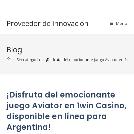
Saltar
al
contenido
Proveedor de innovación
Menú
Blog
>
Sin categoría
>
¡Disfruta del emocionante juego Aviator en 1win 
¡Disfruta del emocionante
juego Aviator en 1win Casino,
disponible en línea para
Argentina!