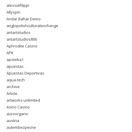
alessiafilippi
Allyspin
Andar Bahar Demo
anglopolishculturalexchange
antartstudios
antartstudios806
Aphrodite Casino
APK
apoteka1
apuestas
Apuestas Deportivas
aqua-tech
archive
Article
artworks-unlimited
Asino Casino
auroorganic
austria
autembezpecne