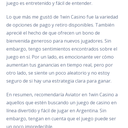
juego es entretenido y fácil de entender.
Lo que más me gustó de 1win Casino fue la variedad
de opciones de pago y retiro disponibles. También
aprecié el hecho de que ofrecen un bono de
bienvenida generoso para nuevos jugadores. Sin
embargo, tengo sentimientos encontrados sobre el
juego en sí. Por un lado, es emocionante ver cómo
aumentan tus ganancias en tiempo real, pero por
otro lado, se siente un poco aleatorio y no estoy
seguro de si hay una estrategia clara para ganar.
En resumen, recomendaría Aviator en 1win Casino a
aquellos que estén buscando un juego de casino en
línea divertido y fácil de jugar en Argentina. Sin
embargo, tengan en cuenta que el juego puede ser
un poco impredecible.