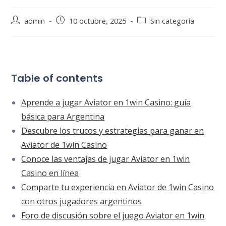
Autor
Publicación
Categoría
admin
10 octubre, 2025
Sin categoría
de
de
de
la
la
la
entrada:
entrada:
entrada:
Table of contents
Aprende a jugar Aviator en 1win Casino: guía
básica para Argentina
Descubre los trucos y estrategias para ganar en
Aviator de 1win Casino
Conoce las ventajas de jugar Aviator en 1win
Casino en línea
Comparte tu experiencia en Aviator de 1win Casino
con otros jugadores argentinos
Foro de discusión sobre el juego Aviator en 1win