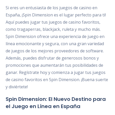
Si eres un entusiasta de los juegos de casino en
España, ¡Spin Dimension es el lugar perfecto para ti!
Aquí puedes jugar tus juegos de casino favoritos,
como tragaperras, blackjack, ruleta y mucho más.
Spin Dimension ofrece una experiencia de juego en
línea emocionante y segura, con una gran variedad
de juegos de los mejores proveedores de software.
Además, puedes disfrutar de generosos bonos y
promociones que aumentarán tus posibilidades de
ganar. Regístrate hoy y comienza a jugar tus juegos
de casino favoritos en Spin Dimension. ¡Buena suerte
y diviértete!
Spin Dimension: El Nuevo Destino para
el Juego en Línea en España