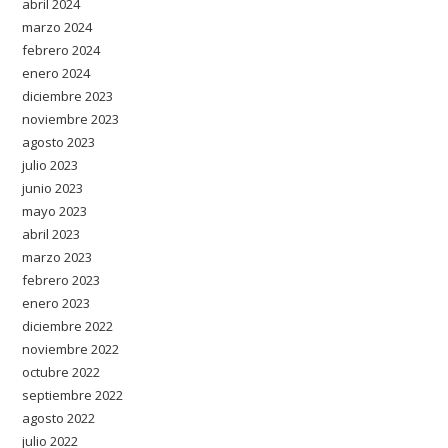
abril 2024
marzo 2024
febrero 2024
enero 2024
diciembre 2023
noviembre 2023
agosto 2023
julio 2023
junio 2023
mayo 2023
abril 2023
marzo 2023
febrero 2023
enero 2023
diciembre 2022
noviembre 2022
octubre 2022
septiembre 2022
agosto 2022
julio 2022