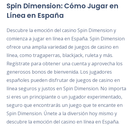
Spin Dimension: Cómo Jugar en
Línea en España
Descubre la emoción del casino Spin Dimension y
comienza a jugar en línea en España. Spin Dimension
ofrece una amplia variedad de juegos de casino en
línea, como tragaperras, blackjack, ruleta y más.
Regístrate para obtener una cuenta y aprovecha los
generosos bonos de bienvenida. Los jugadores
españoles pueden disfrutar de juegos de casino en
línea seguros y justos en Spin Dimension. No importa
si eres un principiante o un jugador experimentado,
seguro que encontrarás un juego que te encante en
Spin Dimension. Únete a la diversión hoy mismo y
descubre la emoción del casino en línea en España.