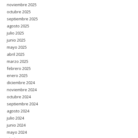
noviembre 2025
octubre 2025
septiembre 2025
agosto 2025
julio 2025
junio 2025
mayo 2025
abril 2025
marzo 2025
febrero 2025
enero 2025
diciembre 2024
noviembre 2024
octubre 2024
septiembre 2024
agosto 2024
julio 2024
junio 2024
mayo 2024