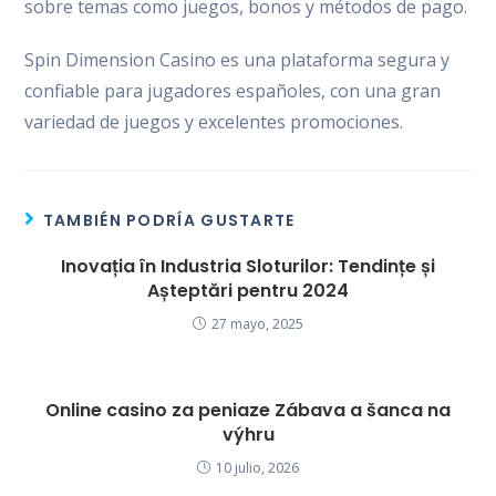
sobre temas como juegos, bonos y métodos de pago.
Spin Dimension Casino es una plataforma segura y
confiable para jugadores españoles, con una gran
variedad de juegos y excelentes promociones.
TAMBIÉN PODRÍA GUSTARTE
Inovația în Industria Sloturilor: Tendințe și
Așteptări pentru 2024
27 mayo, 2025
Online casino za peniaze Zábava a šanca na
výhru
10 julio, 2026