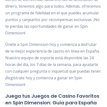
dinero, tenemos algo para todos. Además, ofrecemos
un programa de fidelidad en el que puedes acumular
puntos y canjearlos por recompensas exclusivas. ¡No
te pierdas las oportunidades de ganar en Spin
Dimension!
Únete a Spin Dimension hoy y comienza a disfrutar
de la mejor experiencia de casino en línea en España.
Nuestro equipo de soporte está disponible las 24
horas del día, los 7 días de la semana, para ayudarte
con cualquier pregunta o inquietud que puedas tener.
¡Regístrate hoy y comienza a ganar en Spin
Dimension!
Juega tus Juegos de Casino Favoritos
en Spin Dimension: Guía para España