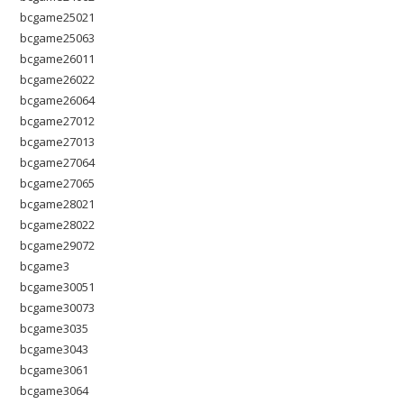
bcgame25021
bcgame25063
bcgame26011
bcgame26022
bcgame26064
bcgame27012
bcgame27013
bcgame27064
bcgame27065
bcgame28021
bcgame28022
bcgame29072
bcgame3
bcgame30051
bcgame30073
bcgame3035
bcgame3043
bcgame3061
bcgame3064