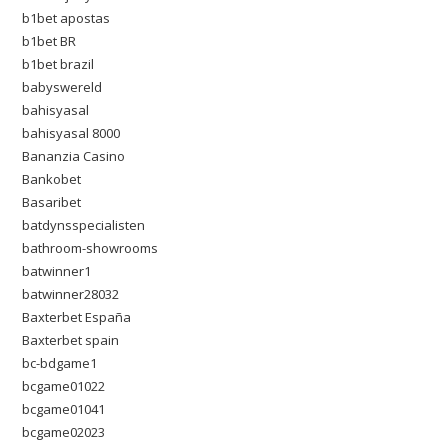
b1bet apostas
b1bet BR
b1bet brazil
babyswereld
bahisyasal
bahisyasal 8000
Bananzia Casino
Bankobet
Basaribet
batdynsspecialisten
bathroom-showrooms
batwinner1
batwinner28032
Baxterbet España
Baxterbet spain
bc-bdgame1
bcgame01022
bcgame01041
bcgame02023