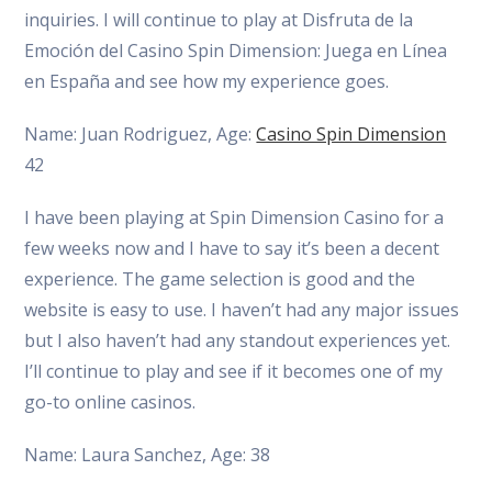
inquiries. I will continue to play at Disfruta de la
Emoción del Casino Spin Dimension: Juega en Línea
en España and see how my experience goes.
Name: Juan Rodriguez, Age:
Casino Spin Dimension
42
I have been playing at Spin Dimension Casino for a
few weeks now and I have to say it’s been a decent
experience. The game selection is good and the
website is easy to use. I haven’t had any major issues
but I also haven’t had any standout experiences yet.
I’ll continue to play and see if it becomes one of my
go-to online casinos.
Name: Laura Sanchez, Age: 38