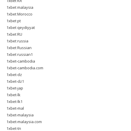
1xbet KR
1xbet malaysia
1xbet Morocco
1xbet pt
1xbet qeydiyyat
1xbet RU
1xbet russia
1xbet Russian
1xbet russian1
1xbet-cambodia
1xbet-cambodia.com
1xbet-dz
1xbet-dz1
1xbet-jap
1xbet-lk
1xbet-lk1
1xbet-mal
1xbet-malaysia
1xbet-malaysia.com
1xbet-tn