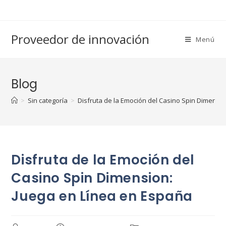
Saltar
al
contenido
Proveedor de innovación
Menú
Blog
>
Sin categoría
>
Disfruta de la Emoción del Casino Spin Dimensi
Disfruta de la Emoción del
Casino Spin Dimension:
Juega en Línea en España