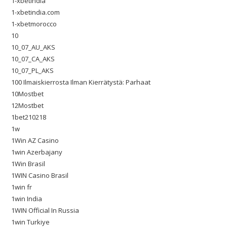
1-xbetindia
1-xbetindia.com
1-xbetmorocco
10
10_07_AU_AKS
10_07_CA_AKS
10_07_PL_AKS
100 Ilmaiskierrosta Ilman Kierrätystä: Parhaat
10Mostbet
12Mostbet
1bet210218
1w
1Win AZ Casino
1win Azerbajany
1Win Brasil
1WIN Casino Brasil
1win fr
1win India
1WIN Official In Russia
1win Turkiye