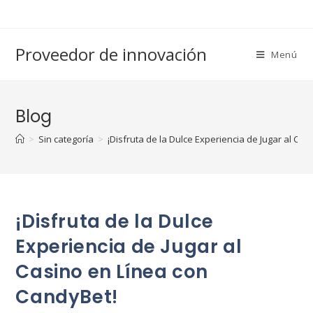
Saltar
al
contenido
Proveedor de innovación
Menú
Blog
>
Sin categoría
>
¡Disfruta de la Dulce Experiencia de Jugar al Ca
¡Disfruta de la Dulce
Experiencia de Jugar al
Casino en Línea con
CandyBet!