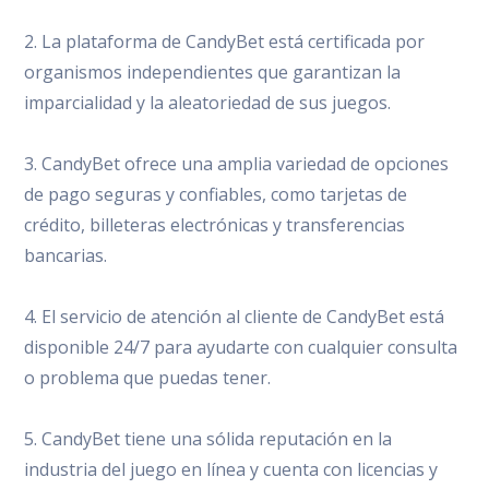
2. La plataforma de CandyBet está certificada por
organismos independientes que garantizan la
imparcialidad y la aleatoriedad de sus juegos.
3. CandyBet ofrece una amplia variedad de opciones
de pago seguras y confiables, como tarjetas de
crédito, billeteras electrónicas y transferencias
bancarias.
4. El servicio de atención al cliente de CandyBet está
disponible 24/7 para ayudarte con cualquier consulta
o problema que puedas tener.
5. CandyBet tiene una sólida reputación en la
industria del juego en línea y cuenta con licencias y