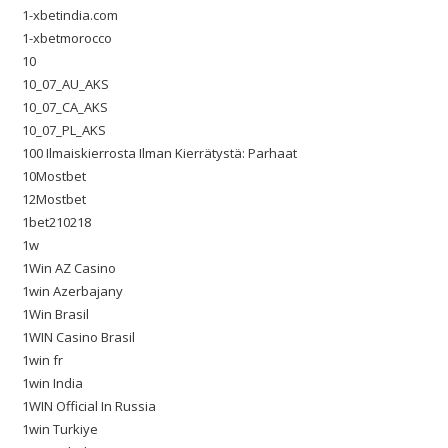
1-xbetindia.com
1-xbetmorocco
10
10_07_AU_AKS
10_07_CA_AKS
10_07_PL_AKS
100 Ilmaiskierrosta Ilman Kierrätystä: Parhaat
10Mostbet
12Mostbet
1bet210218
1w
1Win AZ Casino
1win Azerbajany
1Win Brasil
1WIN Casino Brasil
1win fr
1win India
1WIN Official In Russia
1win Turkiye