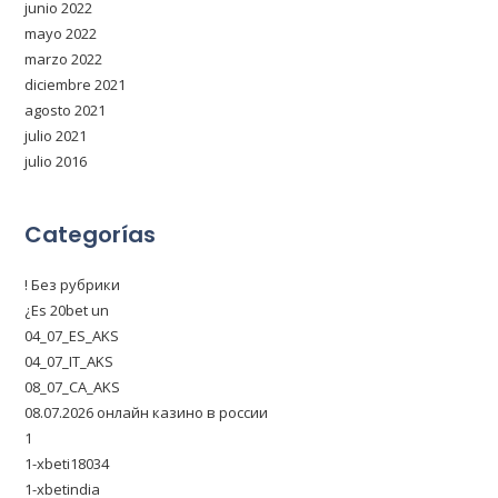
junio 2022
mayo 2022
marzo 2022
diciembre 2021
agosto 2021
julio 2021
julio 2016
Categorías
! Без рубрики
¿Es 20bet un
04_07_ES_AKS
04_07_IT_AKS
08_07_CA_AKS
08.07.2026 онлайн казино в россии
1
1-xbeti18034
1-xbetindia