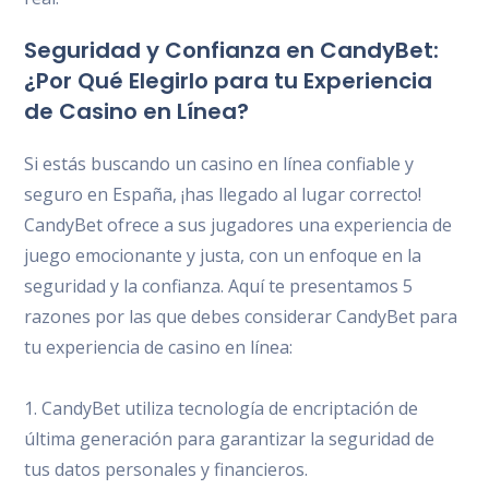
Seguridad y Confianza en CandyBet:
¿Por Qué Elegirlo para tu Experiencia
de Casino en Línea?
Si estás buscando un casino en línea confiable y
seguro en España, ¡has llegado al lugar correcto!
CandyBet ofrece a sus jugadores una experiencia de
juego emocionante y justa, con un enfoque en la
seguridad y la confianza. Aquí te presentamos 5
razones por las que debes considerar CandyBet para
tu experiencia de casino en línea:
1. CandyBet utiliza tecnología de encriptación de
última generación para garantizar la seguridad de
tus datos personales y financieros.