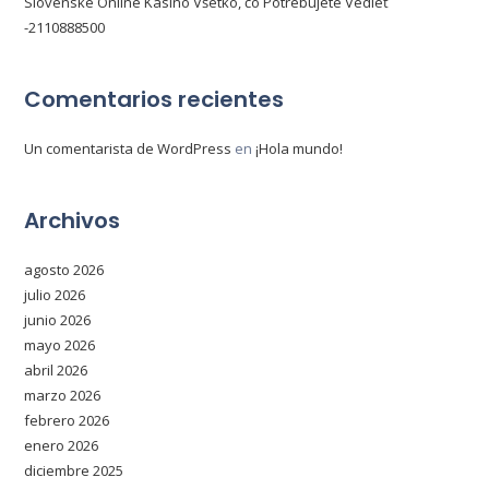
Slovenské Online Kasíno Všetko, čo Potrebujete Vedieť
-2110888500
Comentarios recientes
Un comentarista de WordPress
en
¡Hola mundo!
Archivos
agosto 2026
julio 2026
junio 2026
mayo 2026
abril 2026
marzo 2026
febrero 2026
enero 2026
diciembre 2025