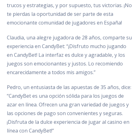
trucos y estrategias, y por supuesto, tus victorias. ¡No
te pierdas la oportunidad de ser parte de esta
emocionante comunidad de jugadores en España!
Claudia, una alegre jugadora de 28 años, comparte su
experiencia en CandyBet: “¡Disfruto mucho jugando
en CandyBet! La interfaz es dulce y agradable, y los
juegos son emocionantes y justos. Lo recomiendo
encarecidamente a todos mis amigos.”
Pedro, un entusiasta de las apuestas de 35 años, dice:
“CandyBet es una opción sólida para los juegos de
azar en línea. Ofrecen una gran variedad de juegos y
las opciones de pago son convenientes y seguras.
¡Disfruta de la dulce experiencia de jugar al casino en
línea con CandyBet!”