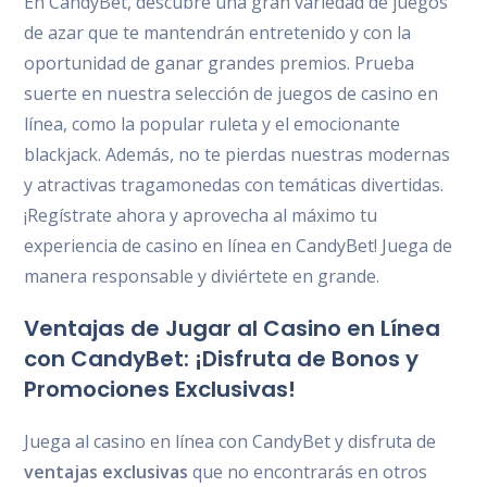
En CandyBet, descubre una gran variedad de juegos
de azar que te mantendrán entretenido y con la
oportunidad de ganar grandes premios. Prueba
suerte en nuestra selección de juegos de casino en
línea, como la popular ruleta y el emocionante
blackjack. Además, no te pierdas nuestras modernas
y atractivas tragamonedas con temáticas divertidas.
¡Regístrate ahora y aprovecha al máximo tu
experiencia de casino en línea en CandyBet! Juega de
manera responsable y diviértete en grande.
Ventajas de Jugar al Casino en Línea
con CandyBet: ¡Disfruta de Bonos y
Promociones Exclusivas!
Juega al casino en línea con CandyBet y disfruta de
ventajas exclusivas
que no encontrarás en otros