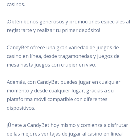
casinos.
¡Obtén bonos generosos y promociones especiales al
registrarte y realizar tu primer depósito!
CandyBet ofrece una gran variedad de juegos de
casino en línea, desde tragamonedas y juegos de
mesa hasta juegos con crupier en vivo.
Además, con CandyBet puedes jugar en cualquier
momento y desde cualquier lugar, gracias a su
plataforma móvil compatible con diferentes
dispositivos.
¡Únete a CandyBet hoy mismo y comienza a disfrutar
de las mejores ventajas de jugar al casino en línea!