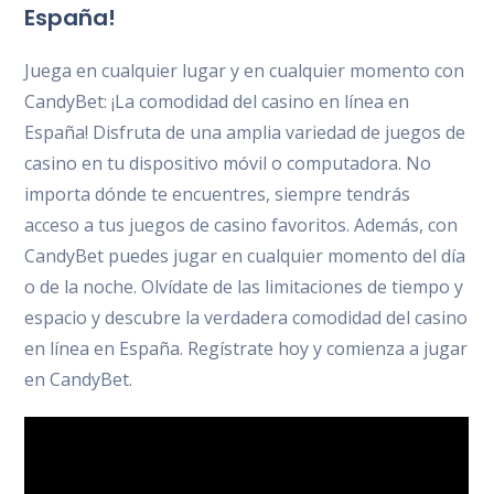
España!
Juega en cualquier lugar y en cualquier momento con
CandyBet: ¡La comodidad del casino en línea en
España! Disfruta de una amplia variedad de juegos de
casino en tu dispositivo móvil o computadora. No
importa dónde te encuentres, siempre tendrás
acceso a tus juegos de casino favoritos. Además, con
CandyBet puedes jugar en cualquier momento del día
o de la noche. Olvídate de las limitaciones de tiempo y
espacio y descubre la verdadera comodidad del casino
en línea en España. Regístrate hoy y comienza a jugar
en CandyBet.