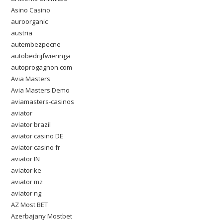
Asino Casino
auroorganic
austria
autembezpecne
autobedrijfwieringa
autoprogagnon.com
Avia Masters
Avia Masters Demo
aviamasters-casinos
aviator
aviator brazil
aviator casino DE
aviator casino fr
aviator IN
aviator ke
aviator mz
aviator ng
AZ Most BET
Azerbajany Mostbet