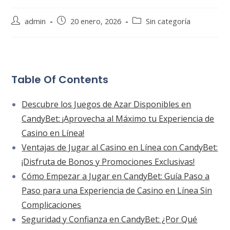
Autor
Publicación
Categoría
admin
20 enero, 2026
Sin categoría
de
de
de
la
la
la
entrada:
entrada:
entrada:
Table Of Contents
Descubre los Juegos de Azar Disponibles en
CandyBet: ¡Aprovecha al Máximo tu Experiencia de
Casino en Línea!
Ventajas de Jugar al Casino en Línea con CandyBet:
¡Disfruta de Bonos y Promociones Exclusivas!
Cómo Empezar a Jugar en CandyBet: Guía Paso a
Paso para una Experiencia de Casino en Línea Sin
Complicaciones
Seguridad y Confianza en CandyBet: ¿Por Qué