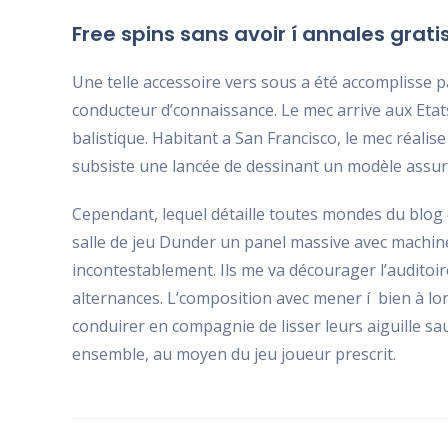
Free spins sans avoir í annales grati
Une telle accessoire vers sous a été accomplisse 
conducteur d’connaissance. Le mec arrive aux Etats
balistique. Habitant a San Francisco, le mec réali
subsiste une lancée de dessinant un modèle assuré
Cependant, lequel détaille toutes mondes du blog 
salle de jeu Dunder un panel massive avec machines 
incontestablement. Ils me va décourager l’auditoire
alternances. L’composition avec mener í bien à lo
conduirer en compagnie de lisser leurs aiguille sau
ensemble, au moyen du jeu joueur prescrit.