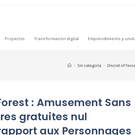
Proyectos
Transformación digital
Emprendimiento y unid
>
Sin categoría
>
Discret of l’e
t Forest : Amusement Sans
res gratuites nul
rapport aux Personnages