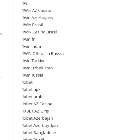
1w
1Win AZ Casino
1win Azerbajany
1Win Brasil
1WIN Casino Brasil
e
1win fr
1win India
1WIN Official In Russia
1win Turkiye
1win uzbekistan
,
1winRussia
1xbet
1xbet apk
1xbet arabic
1xbet AZ Casino
1XBET AZ Giriş
1xbet Azerbajan
1xbet Azerbaydjan
1xbet Bangladesh
1xbet Brazil