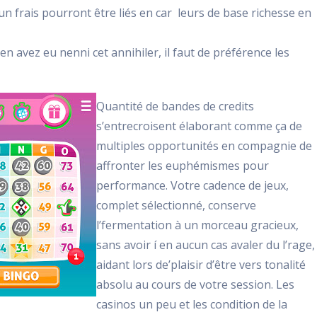
n frais pourront être liés en car leurs de base richesse en
en avez eu nenni cet annihiler, il faut de préférence les
Quantité de bandes de credits
s’entrecroisent élaborant comme ça de
multiples opportunités en compagnie de
affronter les euphémismes pour
performance. Votre cadence de jeux,
complet sélectionné, conserve
l’fermentation à un morceau gracieux,
sans avoir í en aucun cas avaler du l’rage,
aidant lors de’plaisir d’être vers tonalité
absolu au cours de votre session. Les
casinos un peu et les condition de la