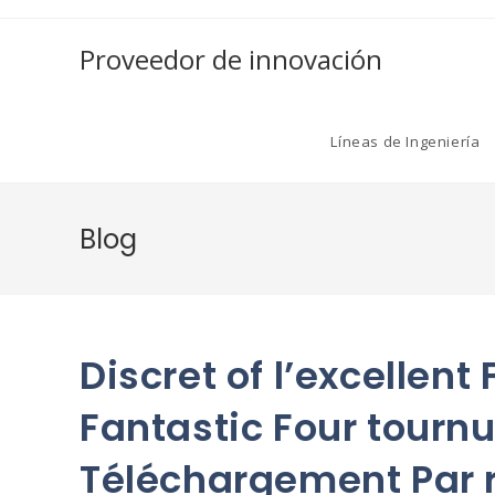
Saltar
al
Proveedor de innovación
contenido
Líneas de Ingeniería
Blog
Discret of l’excellen
Fantastic Four tournu
Téléchargement Par 