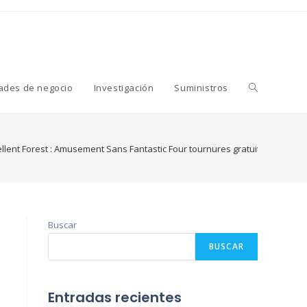
ades de negocio
Investigación
Suministros
xcellent Forest : Amusement Sans Fantastic Four tournures gratuites nul T
Buscar
BUSCAR
Entradas recientes