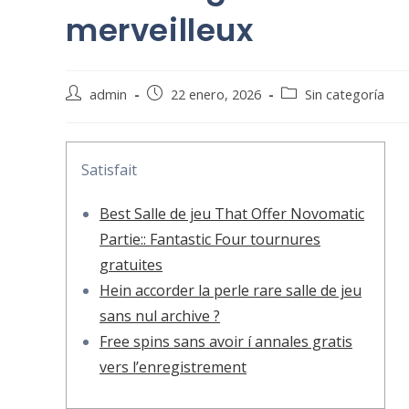
merveilleux
Autor
Publicación
Categoría
admin
22 enero, 2026
Sin categoría
de
de
de
la
la
la
entrada:
entrada:
entrada:
Satisfait
Best Salle de jeu That Offer Novomatic
Partie:: Fantastic Four tournures
gratuites
Hein accorder la perle rare salle de jeu
sans nul archive ?
Free spins sans avoir í annales gratis
vers l’enregistrement