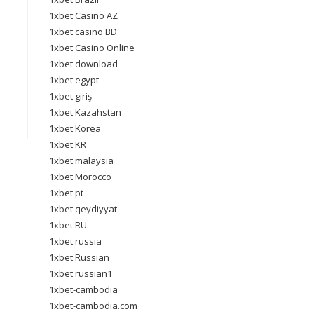
1xbet Casino AZ
1xbet casino BD
1xbet Casino Online
1xbet download
1xbet egypt
1xbet giriş
1xbet Kazahstan
1xbet Korea
1xbet KR
1xbet malaysia
1xbet Morocco
1xbet pt
1xbet qeydiyyat
1xbet RU
1xbet russia
1xbet Russian
1xbet russian1
1xbet-cambodia
1xbet-cambodia.com