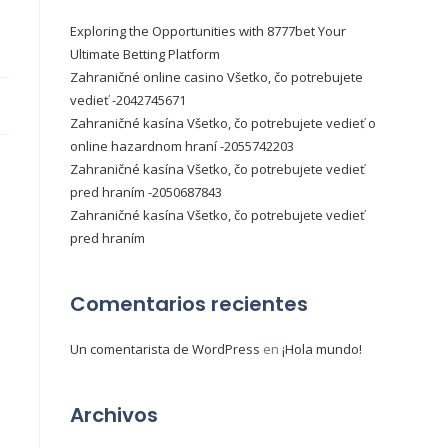
Exploring the Opportunities with 8777bet Your
Ultimate Betting Platform
Zahraničné online casino Všetko, čo potrebujete
vedieť -2042745671
Zahraničné kasína Všetko, čo potrebujete vedieť o
online hazardnom hraní -2055742203
Zahraničné kasína Všetko, čo potrebujete vedieť
pred hraním -2050687843
Zahraničné kasína Všetko, čo potrebujete vedieť
pred hraním
Comentarios recientes
Un comentarista de WordPress
en
¡Hola mundo!
Archivos