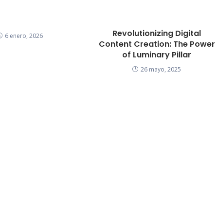
Revolutionizing Digital
6 enero, 2026
Content Creation: The Power
of Luminary Pillar
26 mayo, 2025