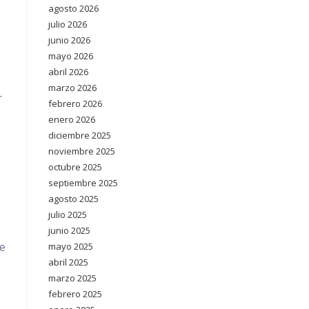
agosto 2026
julio 2026
junio 2026
mayo 2026
abril 2026
marzo 2026
r
febrero 2026
enero 2026
e
diciembre 2025
noviembre 2025
octubre 2025
septiembre 2025
agosto 2025
julio 2025
junio 2025
de
mayo 2025
abril 2025
marzo 2025
febrero 2025