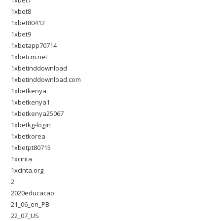
1xbet7
1xbet8
1xbet80412
1xbet9
1xbetapp70714
1xbetcm.net
1xbetinddownload
1xbetinddownload.com
1xbetkenya
1xbetkenya1
1xbetkenya25067
1xbetkg-login
1xbetkorea
1xbetpt80715
1xcinta
1xcinta.org
2
2020educacao
21_06_en_PB
22_07_US