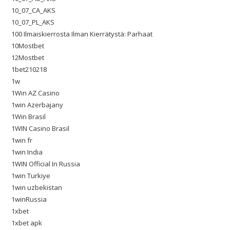
10_07_CA_AKS
10_07_PL_AKS
100 Ilmaiskierrosta Ilman Kierrätystä: Parhaat
10Mostbet
12Mostbet
1bet210218
1w
1Win AZ Casino
1win Azerbajany
1Win Brasil
1WIN Casino Brasil
1win fr
1win India
1WIN Official In Russia
1win Turkiye
1win uzbekistan
1winRussia
1xbet
1xbet apk