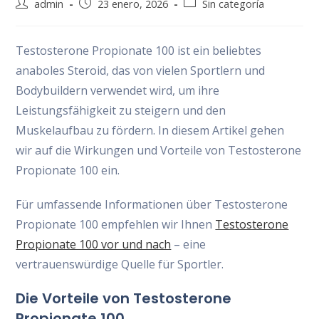
Autor
Publicación
Categoría
admin
23 enero, 2026
Sin categoría
de
de
de
la
la
la
entrada:
entrada:
entrada:
Testosterone Propionate 100 ist ein beliebtes
anaboles Steroid, das von vielen Sportlern und
Bodybuildern verwendet wird, um ihre
Leistungsfähigkeit zu steigern und den
Muskelaufbau zu fördern. In diesem Artikel gehen
wir auf die Wirkungen und Vorteile von Testosterone
Propionate 100 ein.
Für umfassende Informationen über Testosterone
Propionate 100 empfehlen wir Ihnen
Testosterone
Propionate 100 vor und nach
– eine
vertrauenswürdige Quelle für Sportler.
Die Vorteile von Testosterone
Propionate 100