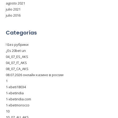
agosto 2021
julio 2021
julio 2016
Categorías
! Без рубрики
¿Es 20bet un
04_07_ES_AKS
04_07_IT_AKS
08_07_CA_AKS
08.07.2026 онлайн казино в россии
1
1-xbeti18034
1-xbetindia
1-xbetindia.com
1-xbetmorocco
10
10_07_AU_AKS