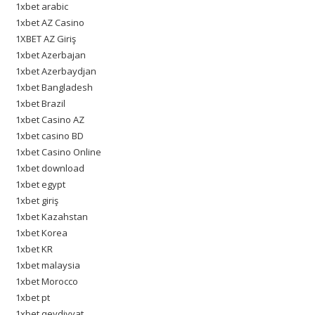
1xbet arabic
1xbet AZ Casino
1XBET AZ Giriş
1xbet Azerbajan
1xbet Azerbaydjan
1xbet Bangladesh
1xbet Brazil
1xbet Casino AZ
1xbet casino BD
1xbet Casino Online
1xbet download
1xbet egypt
1xbet giriş
1xbet Kazahstan
1xbet Korea
1xbet KR
1xbet malaysia
1xbet Morocco
1xbet pt
1xbet qeydiyyat