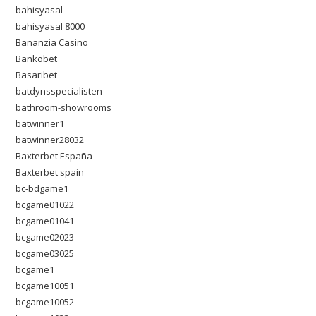
bahisyasal
bahisyasal 8000
Bananzia Casino
Bankobet
Basaribet
batdynsspecialisten
bathroom-showrooms
batwinner1
batwinner28032
Baxterbet España
Baxterbet spain
bc-bdgame1
bcgame01022
bcgame01041
bcgame02023
bcgame03025
bcgame1
bcgame10051
bcgame10052