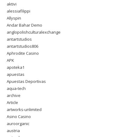
aktivi
alessiafilippi
Allyspin
Andar Bahar Demo
anglopolishculturalexchange
antartstudios
antartstudios806
Aphrodite Casino
APK
apoteka1
apuestas
Apuestas Deportivas
aqua-tech
archive
Article
artworks-unlimited
Asino Casino
auroorganic
austria