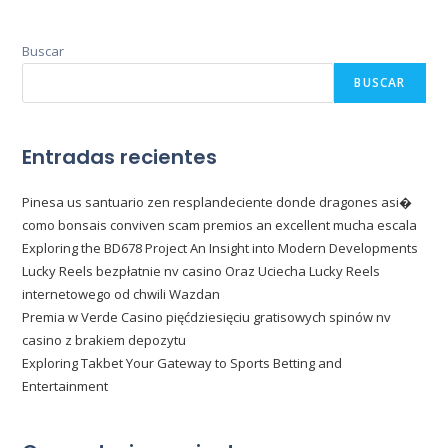
Buscar
BUSCAR
Entradas recientes
Pinesa us santuario zen resplandeciente donde dragones asi�
como bonsais conviven scam premios an excellent mucha escala
Exploring the BD678 Project An Insight into Modern Developments
Lucky Reels bezpłatnie nv casino Oraz Uciecha Lucky Reels
internetowego od chwili Wazdan
Premia w Verde Casino pięćdziesięciu gratisowych spinów nv
casino z brakiem depozytu
Exploring Takbet Your Gateway to Sports Betting and
Entertainment