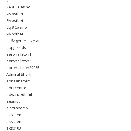
7
7ABET Casino
7Mostbet
8Mostbet
8ty8 Casino
9Mostbet
a16z generative ai
aapje4kids
aaronallston1
aaronallston2
aaronallston29065
Admiral Shark
adriaanstorm
adurcentre
advancedhtml
aesmuc
akktranemo
aks 1 en
aks 2 en
aks0103