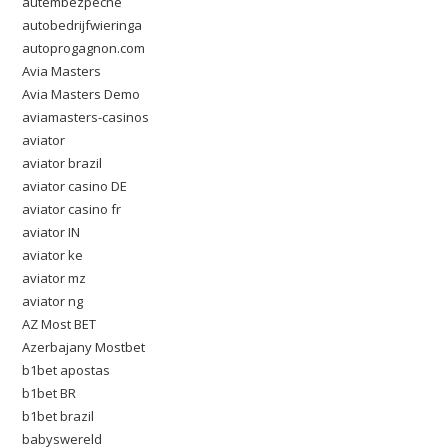
autembezpecne
autobedrijfwieringa
autoprogagnon.com
Avia Masters
Avia Masters Demo
aviamasters-casinos
aviator
aviator brazil
aviator casino DE
aviator casino fr
aviator IN
aviator ke
aviator mz
aviator ng
AZ Most BET
Azerbajany Mostbet
b1bet apostas
b1bet BR
b1bet brazil
babyswereld