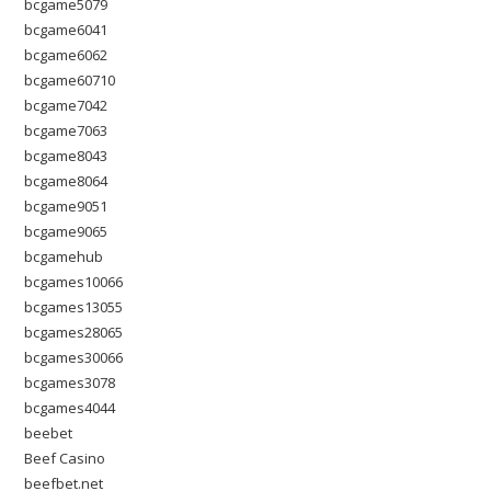
bcgame5079
bcgame6041
bcgame6062
bcgame60710
bcgame7042
bcgame7063
bcgame8043
bcgame8064
bcgame9051
bcgame9065
bcgamehub
bcgames10066
bcgames13055
bcgames28065
bcgames30066
bcgames3078
bcgames4044
beebet
Beef Casino
beefbet.net