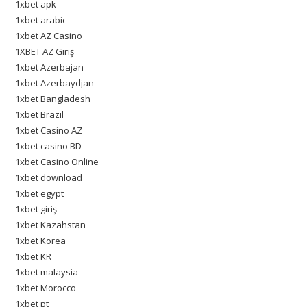
1xbet apk
1xbet arabic
1xbet AZ Casino
1XBET AZ Giriş
1xbet Azerbajan
1xbet Azerbaydjan
1xbet Bangladesh
1xbet Brazil
1xbet Casino AZ
1xbet casino BD
1xbet Casino Online
1xbet download
1xbet egypt
1xbet giriş
1xbet Kazahstan
1xbet Korea
1xbet KR
1xbet malaysia
1xbet Morocco
1xbet pt