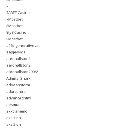
7
7ABET Casino
7Mostbet
8Mostbet
8ty8 Casino
9Mostbet
a16z generative ai
aapje4kids
aaronallston1
aaronallston2
aaronallston29065
Admiral Shark
adriaanstorm
adurcentre
advancedhtml
aesmuc
akktranemo
aks 1 en
aks 2 en