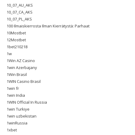
10_07_AU_AKS
10_07_CA_AKS
10_07_PL_AKS
100 Ilmaiskierrosta Ilman Kierrätystä: Parhaat
10Mostbet
12Mostbet
1bet210218
1w
1Win AZ Casino
1win Azerbajany
1Win Brasil
1WIN Casino Brasil
1win fr
1win India
1WIN Official In Russia
1win Turkiye
1win uzbekistan
1winRussia
1xbet