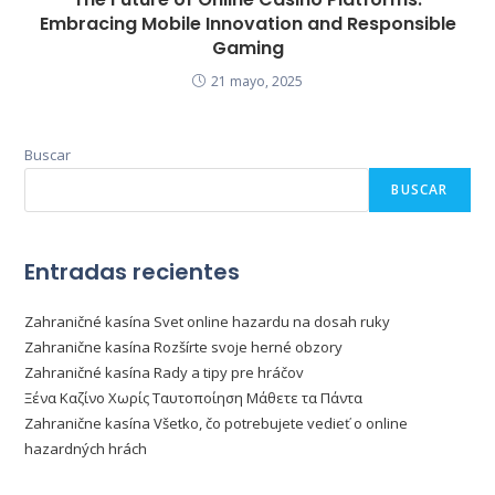
Embracing Mobile Innovation and Responsible
Gaming
21 mayo, 2025
Buscar
BUSCAR
Entradas recientes
Zahraničné kasína Svet online hazardu na dosah ruky
Zahranične kasína Rozšírte svoje herné obzory
Zahraničné kasína Rady a tipy pre hráčov
Ξένα Καζίνο Χωρίς Ταυτοποίηση Μάθετε τα Πάντα
Zahranične kasína Všetko, čo potrebujete vedieť o online
hazardných hrách