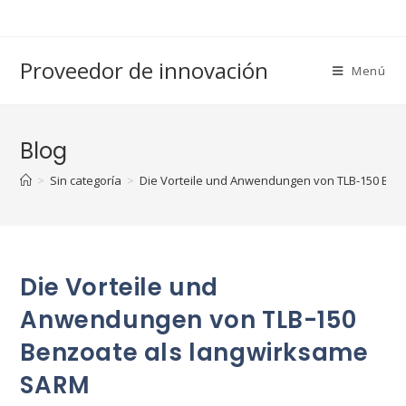
Saltar
al
contenido
Proveedor de innovación
Menú
Blog
>
Sin categoría
>
Die Vorteile und Anwendungen von TLB-150 Ben
Die Vorteile und
Anwendungen von TLB-150
Benzoate als langwirksame
SARM