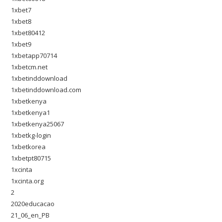
1xbet7
1xbet8
1xbet80412
1xbet9
1xbetapp70714
1xbetcm.net
1xbetinddownload
1xbetinddownload.com
1xbetkenya
1xbetkenya1
1xbetkenya25067
1xbetkg-login
1xbetkorea
1xbetpt80715
1xcinta
1xcinta.org
2
2020educacao
21_06_en_PB