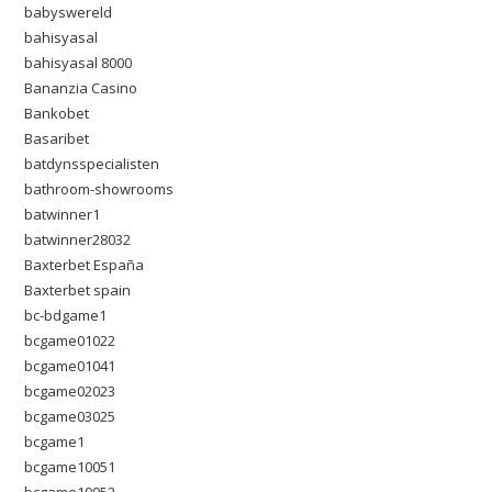
babyswereld
bahisyasal
bahisyasal 8000
Bananzia Casino
Bankobet
Basaribet
batdynsspecialisten
bathroom-showrooms
batwinner1
batwinner28032
Baxterbet España
Baxterbet spain
bc-bdgame1
bcgame01022
bcgame01041
bcgame02023
bcgame03025
bcgame1
bcgame10051