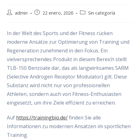
Autor
Publicación
Categoría
admin
22 enero, 2026
Sin categoría
de
de
de
la
la
la
entrada:
entrada:
entrada:
In der Welt des Sports und der Fitness rücken
moderne Ansätze zur Optimierung von Training und
Regeneration zunehmend in den Fokus. Ein
vielversprechendes Produkt in diesem Bereich stellt
TLB-150 Benzoate dar, das als langwirksames SARM
(Selective Androgen Receptor Modulator) gilt. Diese
Substanz wird nicht nur von professionellen
Athleten, sondern auch von Fitness-Enthusiasten
eingesetzt, um ihre Ziele effizient zu erreichen.
Auf
https://trainingbio.de/
finden Sie alle
Informationen zu modernen Ansätzen im sportlichen
Training.