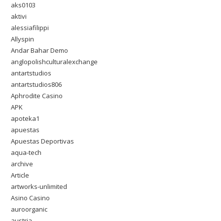
aks0103
aktivi
alessiafilippi
Allyspin
Andar Bahar Demo
anglopolishculturalexchange
antartstudios
antartstudios806
Aphrodite Casino
APK
apoteka1
apuestas
Apuestas Deportivas
aqua-tech
archive
Article
artworks-unlimited
Asino Casino
auroorganic
austria