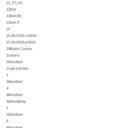
22_07_US
22bet
22Bet BD
22bet IT
25
25.06.2026 ru0263
25.06.2026-p0020
29black Casino
2casino
2Mostbet
2rad-schmitz
3
3Mostbet
4
4Mostbet
4wheelplay
5
5Mostbet
6
6Mostbet