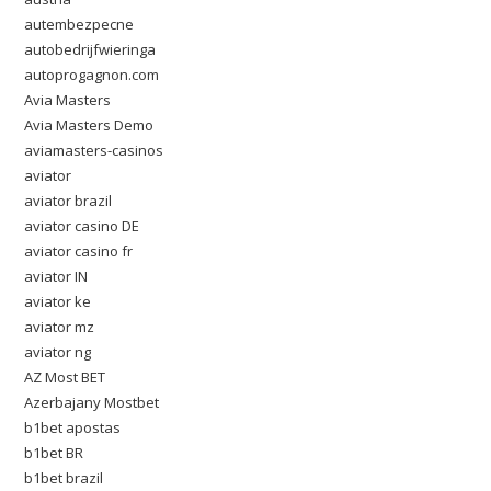
autembezpecne
autobedrijfwieringa
autoprogagnon.com
Avia Masters
Avia Masters Demo
aviamasters-casinos
aviator
aviator brazil
aviator casino DE
aviator casino fr
aviator IN
aviator ke
aviator mz
aviator ng
AZ Most BET
Azerbajany Mostbet
b1bet apostas
b1bet BR
b1bet brazil