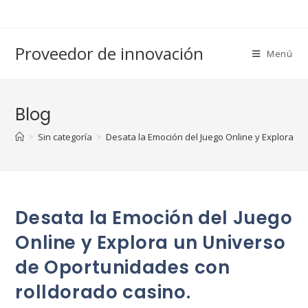
Saltar
al
contenido
Proveedor de innovación
Menú
Blog
>
Sin categoría
>
Desata la Emoción del Juego Online y Explora u
Desata la Emoción del Juego
Online y Explora un Universo
de Oportunidades con
rolldorado casino.