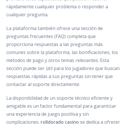
rápidamente cualquier problema o responder a
cualquier pregunta.
La plataforma también ofrece una sección de
preguntas frecuentes (FAQ) completa que
proporciona respuestas a las preguntas más
comunes sobre la plataforma, las bonificaciones, los
métodos de pago y otros temas relevantes. Esta
sección puede ser útil para los jugadores que buscan
respuestas rápidas a sus preguntas sin tener que
contactar al soporte directamente.
La disponibilidad de un soporte técnico eficiente y
amigable es un factor fundamental para garantizar
una experiencia de juego positiva y sin
complicaciones.
rolldorado casino
se dedica a ofrecer