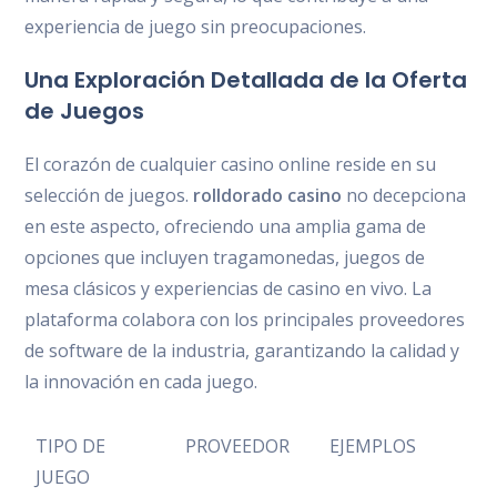
experiencia de juego sin preocupaciones.
Una Exploración Detallada de la Oferta
de Juegos
El corazón de cualquier casino online reside en su
selección de juegos.
rolldorado casino
no decepciona
en este aspecto, ofreciendo una amplia gama de
opciones que incluyen tragamonedas, juegos de
mesa clásicos y experiencias de casino en vivo. La
plataforma colabora con los principales proveedores
de software de la industria, garantizando la calidad y
la innovación en cada juego.
TIPO DE
PROVEEDOR
EJEMPLOS
JUEGO