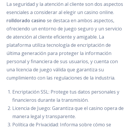
La seguridad y la atención al cliente son dos aspectos
esenciales a considerar al elegir un casino online.
rolldorado casino
se destaca en ambos aspectos,
ofreciendo un entorno de juego seguro y un servicio
de atención al cliente eficiente y amigable. La
plataforma utiliza tecnología de encriptación de
última generación para proteger la información
personal y financiera de sus usuarios, y cuenta con
una licencia de juego válida que garantiza su
cumplimiento con las regulaciones de la industria.
Encriptación SSL: Protege tus datos personales y
financieros durante la transmisión.
Licencia de Juego: Garantiza que el casino opera de
manera legal y transparente.
Política de Privacidad: Informa sobre cómo se