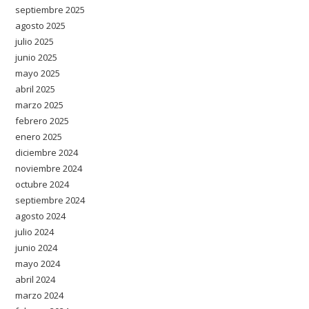
septiembre 2025
agosto 2025
julio 2025
junio 2025
mayo 2025
abril 2025
marzo 2025
febrero 2025
enero 2025
diciembre 2024
noviembre 2024
octubre 2024
septiembre 2024
agosto 2024
julio 2024
junio 2024
mayo 2024
abril 2024
marzo 2024