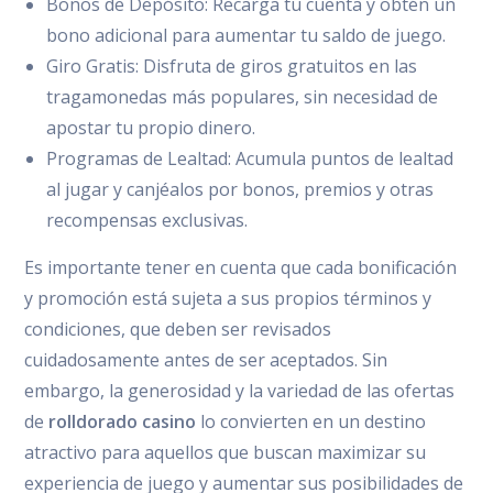
Bonos de Depósito: Recarga tu cuenta y obtén un
bono adicional para aumentar tu saldo de juego.
Giro Gratis: Disfruta de giros gratuitos en las
tragamonedas más populares, sin necesidad de
apostar tu propio dinero.
Programas de Lealtad: Acumula puntos de lealtad
al jugar y canjéalos por bonos, premios y otras
recompensas exclusivas.
Es importante tener en cuenta que cada bonificación
y promoción está sujeta a sus propios términos y
condiciones, que deben ser revisados
cuidadosamente antes de ser aceptados. Sin
embargo, la generosidad y la variedad de las ofertas
de
rolldorado casino
lo convierten en un destino
atractivo para aquellos que buscan maximizar su
experiencia de juego y aumentar sus posibilidades de