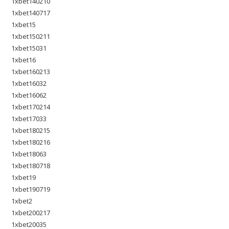
1xbet140210
1xbet140717
1xbet15
1xbet150211
1xbet15031
1xbet16
1xbet160213
1xbet16032
1xbet16062
1xbet170214
1xbet17033
1xbet180215
1xbet180216
1xbet18063
1xbet180718
1xbet19
1xbet190719
1xbet2
1xbet200217
1xbet20035