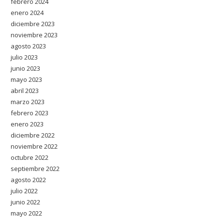
febrero 2024
enero 2024
diciembre 2023
noviembre 2023
agosto 2023
julio 2023
junio 2023
mayo 2023
abril 2023
marzo 2023
febrero 2023
enero 2023
diciembre 2022
noviembre 2022
octubre 2022
septiembre 2022
agosto 2022
julio 2022
junio 2022
mayo 2022