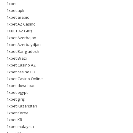
1xbet
1xbet apk
1xbet arabic
1xbet AZ Casino
1XBET AZ Giriş
1xbet Azerbajan
1xbet Azerbaydjan
1xbet Bangladesh
1xbet Brazil
1xbet Casino AZ
1xbet casino BD
1xbet Casino Online
1xbet download
1xbet egypt
1xbet giriş
1xbet Kazahstan
1xbet Korea
1xbet KR
1xbet malaysia