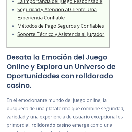
La Importancia del Juego Responsable
Seguridad y Atención al Cliente: Una
Experiencia Confiable
Métodos de Pago Seguros y Confiables
Soporte Técnico y Asistencia al Jugador
Desata la Emoción del Juego
Online y Explora un Universo de
Oportunidades con rolldorado
casino.
En el emocionante mundo del juego online, la
búsqueda de una plataforma que combine seguridad,
variedad y una experiencia de usuario excepcional es
primordial.
rolldorado casino
emerge como una