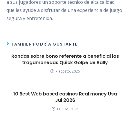
a sus jugadores un soporte técnico de alta calidad
que les ayude a disfrutar de una experiencia de juego
segura y entretenida.
TAMBIÉN PODRÍA GUSTARTE
Rondas sobre bono referente a beneficial las
tragamonedas Quick Golpe de Bally
7 agosto, 2026
10 Best Web based casinos Real money Usa
Jul 2026
11 julio, 2026