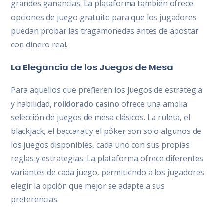
grandes ganancias. La plataforma también ofrece
opciones de juego gratuito para que los jugadores
puedan probar las tragamonedas antes de apostar
con dinero real.
La Elegancia de los Juegos de Mesa
Para aquellos que prefieren los juegos de estrategia
y habilidad,
rolldorado casino
ofrece una amplia
selección de juegos de mesa clásicos. La ruleta, el
blackjack, el baccarat y el póker son solo algunos de
los juegos disponibles, cada uno con sus propias
reglas y estrategias. La plataforma ofrece diferentes
variantes de cada juego, permitiendo a los jugadores
elegir la opción que mejor se adapte a sus
preferencias.