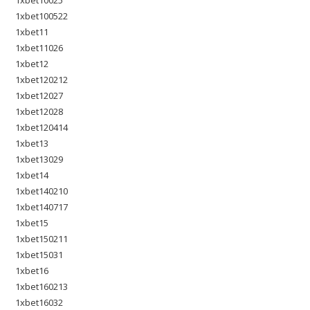
1xbet100522
1xbet11
1xbet11026
1xbet12
1xbet120212
1xbet12027
1xbet12028
1xbet120414
1xbet13
1xbet13029
1xbet14
1xbet140210
1xbet140717
1xbet15
1xbet150211
1xbet15031
1xbet16
1xbet160213
1xbet16032