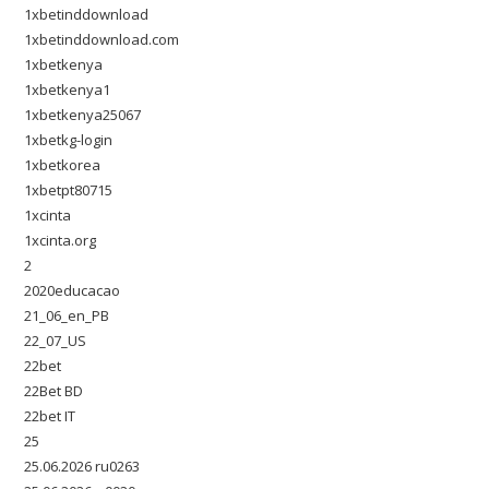
1xbetinddownload
1xbetinddownload.com
1xbetkenya
1xbetkenya1
1xbetkenya25067
1xbetkg-login
1xbetkorea
1xbetpt80715
1xcinta
1xcinta.org
2
2020educacao
21_06_en_PB
22_07_US
22bet
22Bet BD
22bet IT
25
25.06.2026 ru0263