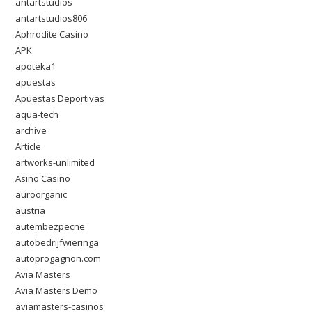
antartstudios
antartstudios806
Aphrodite Casino
APK
apoteka1
apuestas
Apuestas Deportivas
aqua-tech
archive
Article
artworks-unlimited
Asino Casino
auroorganic
austria
autembezpecne
autobedrijfwieringa
autoprogagnon.com
Avia Masters
Avia Masters Demo
aviamasters-casinos