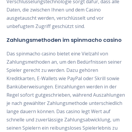
Verschlüsselungstechnologie sorgt dafür, dass alle
Daten, die zwischen Ihnen und dem Casino
ausgetauscht werden, verschlüsselt und vor
unbefugtem Zugriff geschützt sind.
Zahlungsmethoden im spinmacho casino
Das spinmacho casino bietet eine Vielzahl von
Zahlungsmethoden an, um den Bedürfnissen seiner
Spieler gerecht zu werden. Dazu gehören
Kreditkarten, E-Wallets wie PayPal oder Skrill sowie
Banküberweisungen. Einzahlungen werden in der
Regel sofort gutgeschrieben, während Auszahlungen
je nach gewählter Zahlungsmethode unterschiedlich
lange dauern können. Das casino legt Wert auf
schnelle und zuverlässige Zahlungsabwicklung, um
seinen Spielern ein reibungsloses Spielerlebnis zu