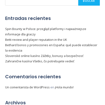
BUSCAR
Entradas recientes
Spin Bounty w Polsce: przegląd platformy i najważniejsze
informacje dla graczy
Betti review and player reputation in the UK
Bethard bonos y promociones en España: qué puede establecer
la evidencia
Slovenské online kasíno Zážitky, bonusy a bezpečnosť
Zahranične kasína Všetko, čo potrebujete vedieť
Comentarios recientes
Un comentarista de WordPress
en
¡Hola mundo!
Archivos