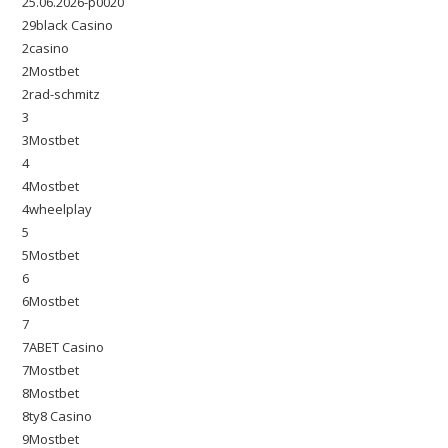
25.06.2026-p0020
29black Casino
2casino
2Mostbet
2rad-schmitz
3
3Mostbet
4
4Mostbet
4wheelplay
5
5Mostbet
6
6Mostbet
7
7ABET Casino
7Mostbet
8Mostbet
8ty8 Casino
9Mostbet