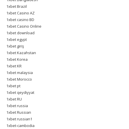
1xbet Brazil
1xbet Casino AZ
1xbet casino BD
1xbet Casino Online
1xbet download
1xbet egypt
1xbet giriş
1xbet Kazahstan
1xbet Korea
1xbet KR
1xbet malaysia
1xbet Morocco
1xbet pt
1xbet qeydiyyat
1xbet RU
1xbet russia
1xbet Russian
1xbet russian1
1xbet-cambodia