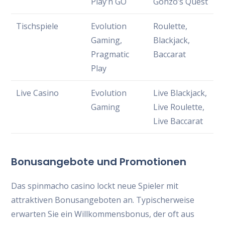
Play’n GO
Gonzo’s Quest
Tischspiele
Evolution
Roulette,
Gaming,
Blackjack,
Pragmatic
Baccarat
Play
Live Casino
Evolution
Live Blackjack,
Gaming
Live Roulette,
Live Baccarat
Bonusangebote und Promotionen
Das spinmacho casino lockt neue Spieler mit
attraktiven Bonusangeboten an. Typischerweise
erwarten Sie ein Willkommensbonus, der oft aus