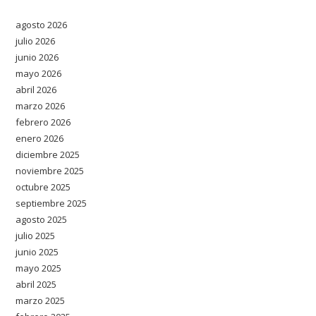
agosto 2026
julio 2026
junio 2026
mayo 2026
abril 2026
marzo 2026
febrero 2026
enero 2026
diciembre 2025
noviembre 2025
octubre 2025
septiembre 2025
agosto 2025
julio 2025
junio 2025
mayo 2025
abril 2025
marzo 2025