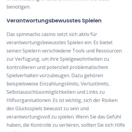
benötigen.
Verantwortungsbewusstes Spielen
Das spinmacho casino setzt sich aktiv für
verantwortungsbewusstes Spielen ein. Es bietet
seinen Spielern verschiedene Tools und Ressourcen
zur Verfügung, um ihre Spielgewohnheiten zu
kontrollieren und potenziell problematischem
Spielverhalten vorzubeugen. Dazu gehören
beispielsweise Einzahlungslimits, Verlustlimits,
Selbstausschlussmöglichkeiten und Links zu
Hilfsorganisationen. Es ist wichtig, sich der Risiken
des Glücksspiels bewusst zu sein und
verantwortungsvoll zu spielen. Wenn Sie das Gefühl
haben, die Kontrolle zu verlieren, sollten Sie sich Hilfe