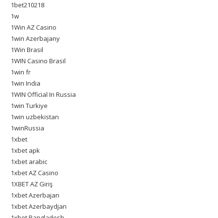
1bet210218
1w
1Win AZ Casino
1win Azerbajany
1Win Brasil
1WIN Casino Brasil
1win fr
1win India
1WIN Official In Russia
1win Turkiye
1win uzbekistan
1winRussia
1xbet
1xbet apk
1xbet arabic
1xbet AZ Casino
1XBET AZ Giriş
1xbet Azerbajan
1xbet Azerbaydjan
1xbet Bangladesh