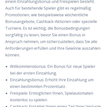
einem Einzahlungsbonus und Freispielen besteht.
Auch für bestehende Spieler gibt es regelmäßig
Promotionen, wie beispielsweise wöchentliche
Bonusangebote, Cashback-Aktionen oder spezielle
Turniere. Es ist wichtig, die Bonusbedingungen
sorgfältig zu lesen, bevor Sie einen Bonus in
Anspruch nehmen, um sicherzustellen, dass Sie alle
Anforderungen erfüllen und Ihre Gewinne auszahlen
können.
Willkommensbonus: Ein Bonus für neue Spieler
bei der ersten Einzahlung.
Einzahlungsbonus: Erhöht Ihre Einzahlung um
einen bestimmten Prozentsatz.
Freispiele: Ermöglichen Ihnen, Spielautomaten
kostenlos zu spielen.
Cashback: Erstattet Ihnen einen Teil Ihrer Verluste.