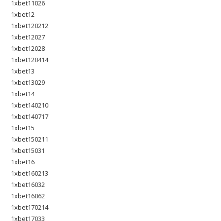
1xbet11026
1xbet12
1xbet120212
1xbet12027
1xbet12028
1xbet120414
1xbet13
1xbet13029
1xbet14
1xbet140210
1xbet140717
1xbet15
1xbet150211
1xbet15031
1xbet16
1xbet160213
1xbet16032
1xbet16062
1xbet170214
1xbet17033