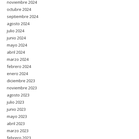
noviembre 2024
octubre 2024
septiembre 2024
agosto 2024
julio 2024
junio 2024
mayo 2024
abril 2024
marzo 2024
febrero 2024
enero 2024
diciembre 2023
noviembre 2023
agosto 2023
julio 2023
junio 2023
mayo 2023
abril 2023
marzo 2023
febrero 2023