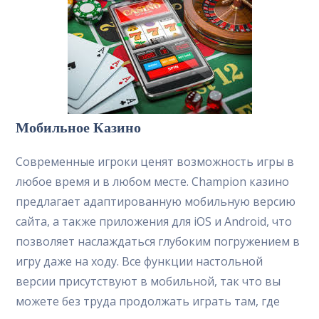
Мобильное Казино
Современные игроки ценят возможность игры в
любое время и в любом месте. Champion казино
предлагает адаптированную мобильную версию
сайта, а также приложения для iOS и Android, что
позволяет наслаждаться глубоким погружением в
игру даже на ходу. Все функции настольной
версии присутствуют в мобильной, так что вы
можете без труда продолжать играть там, где