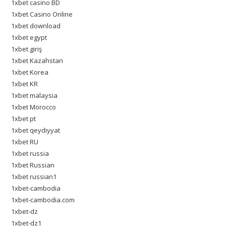
1xbet casino BD
1xbet Casino Online
1xbet download
1xbet egypt
1xbet giriş
1xbet Kazahstan
1xbet Korea
1xbet KR
1xbet malaysia
1xbet Morocco
1xbet pt
1xbet qeydiyyat
1xbet RU
1xbet russia
1xbet Russian
1xbet russian1
1xbet-cambodia
1xbet-cambodia.com
1xbet-dz
1xbet-dz1