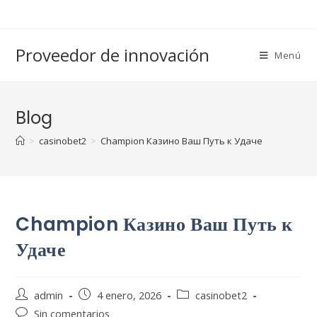
Saltar
al
contenido
Proveedor de innovación
Menú
Blog
>
casinobet2
>
Champion Казино Ваш Путь к Удаче
Champion Казино Ваш Путь к
Удаче
Autor
Publicación
Categoría
admin
4 enero, 2026
casinobet2
de
de
de
Comentarios
Sin comentarios