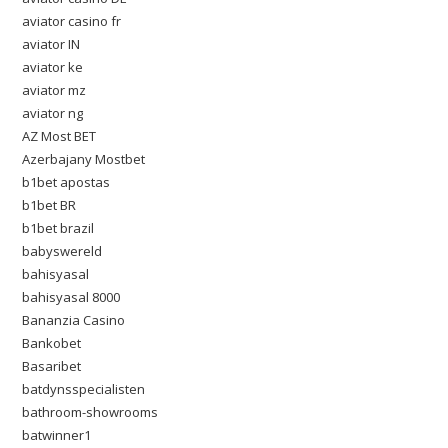
aviator casino fr
aviator IN
aviator ke
aviator mz
aviator ng
AZ Most BET
Azerbajany Mostbet
b1bet apostas
b1bet BR
b1bet brazil
babyswereld
bahisyasal
bahisyasal 8000
Bananzia Casino
Bankobet
Basaribet
batdynsspecialisten
bathroom-showrooms
batwinner1