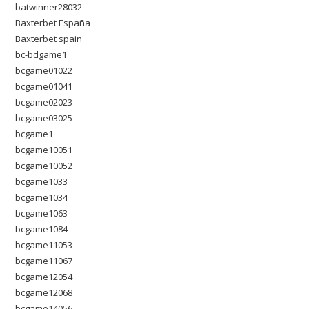
batwinner28032
Baxterbet España
Baxterbet spain
bc-bdgame1
bcgame01022
bcgame01041
bcgame02023
bcgame03025
bcgame1
bcgame10051
bcgame10052
bcgame1033
bcgame1034
bcgame1063
bcgame1084
bcgame11053
bcgame11067
bcgame12054
bcgame12068
bcgame14056