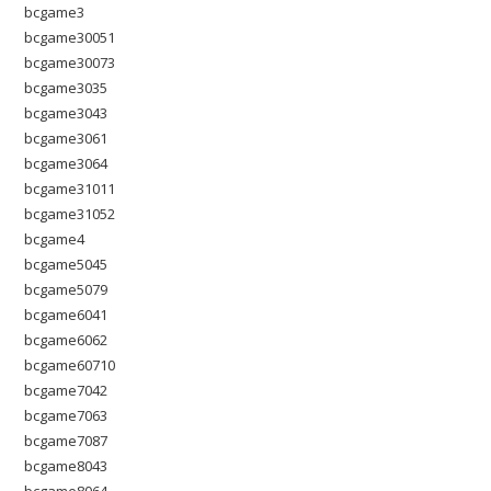
bcgame3
bcgame30051
bcgame30073
bcgame3035
bcgame3043
bcgame3061
bcgame3064
bcgame31011
bcgame31052
bcgame4
bcgame5045
bcgame5079
bcgame6041
bcgame6062
bcgame60710
bcgame7042
bcgame7063
bcgame7087
bcgame8043