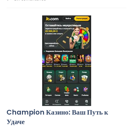
la
la
la
de
entrada:
entrada:
entrada:
la
entrada:
Champion Казино: Ваш Путь к
Удаче