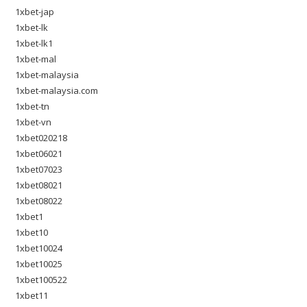
1xbet-jap
1xbet-lk
1xbet-lk1
1xbet-mal
1xbet-malaysia
1xbet-malaysia.com
1xbet-tn
1xbet-vn
1xbet020218
1xbet06021
1xbet07023
1xbet08021
1xbet08022
1xbet1
1xbet10
1xbet10024
1xbet10025
1xbet100522
1xbet11