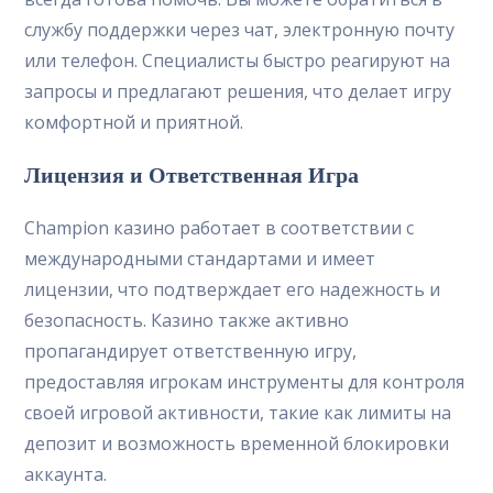
службу поддержки через чат, электронную почту
или телефон. Специалисты быстро реагируют на
запросы и предлагают решения, что делает игру
комфортной и приятной.
Лицензия и Ответственная Игра
Champion казино работает в соответствии с
международными стандартами и имеет
лицензии, что подтверждает его надежность и
безопасность. Казино также активно
пропагандирует ответственную игру,
предоставляя игрокам инструменты для контроля
своей игровой активности, такие как лимиты на
депозит и возможность временной блокировки
аккаунта.