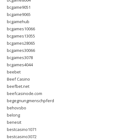
bcgame8064
bcgame9051
bcgame9065
bcgamehub
bcgames10066
bcgames13055
bcgames28065
bcgames30066
bcgames3078
bcgames4044
beebet
Beef Casino
beefbet.net
beefcasinode.com
begegnungmenschpferd
behovsbo
belong
benesit
bestcasino1071
bestcasino3072