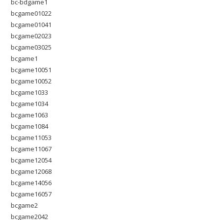
bc-bdgame1
bcgame01022
bcgame01041
bcgame02023
bcgame03025
bcgame1
bcgame10051
bcgame10052
bcgame1033
bcgame1034
bcgame1063
bcgame1084
bcgame11053
bcgame11067
bcgame12054
bcgame12068
bcgame14056
bcgame16057
bcgame2
bcgame2042