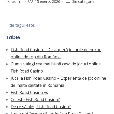
Autor
Publicación
Categoría
admin
15 enero, 2026
Sin categoría
de
de
de
la
la
la
entrada:
entrada:
entrada:
Title tagul este:
Table
Fish Road Casino – Descoperă jocurile de noroc
online de top din România!
Cum să alegi cea mai bună casă de jocuri online:
Fish Road Casino
Jucă la Fish Road Casino – Experiență de joc online
de înaltă calitate în România
Fish Road Casino vs
Ce este Fish Road Casino?
De ce să aleg Fish Road Casino?
Unde pot începe să joc în Fish Road Casino?