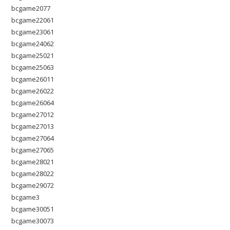
bcgame2077
bcgame22061
bcgame23061
bcgame24062
bcgame25021
bcgame25063
bcgame26011
bcgame26022
bcgame26064
bcgame27012
bcgame27013
bcgame27064
bcgame27065
bcgame28021
bcgame28022
bcgame29072
bcgame3
bcgame30051
bcgame30073