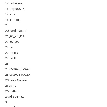
1xbetkorea
1xbetpt80715
1xcinta
1xcinta.org
2
2020educacao
21_06_en_PB
22_07_US
22bet
22Bet BD
22bet IT
25
25.06.2026 ru0263
25.06.2026-p0020
29black Casino
2casino
2Mostbet
2rad-schmitz
3