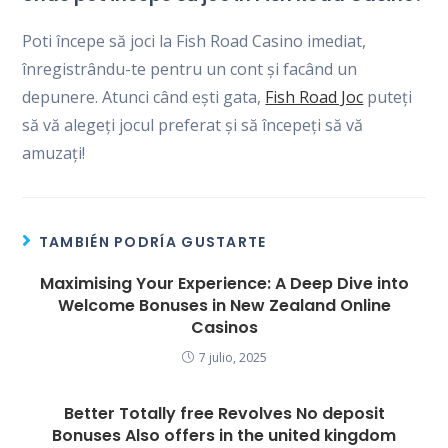
Poti începe să joci la Fish Road Casino imediat,
înregistrându-te pentru un cont și facând un
depunere. Atunci când ești gata,
Fish Road Joc
puteți
să vă alegeți jocul preferat și să începeți să vă
amuzați!
TAMBIÉN PODRÍA GUSTARTE
Maximising Your Experience: A Deep Dive into
Welcome Bonuses in New Zealand Online
Casinos
7 julio, 2025
Better Totally free Revolves No deposit
Bonuses Also offers in the united kingdom