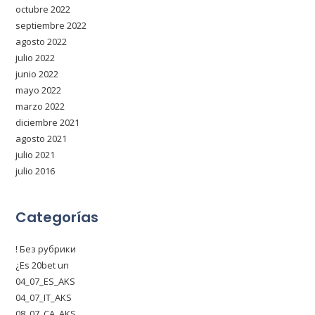
octubre 2022
septiembre 2022
agosto 2022
julio 2022
junio 2022
mayo 2022
marzo 2022
diciembre 2021
agosto 2021
julio 2021
julio 2016
Categorías
! Без рубрики
¿Es 20bet un
04_07_ES_AKS
04_07_IT_AKS
08_07_CA_AKS