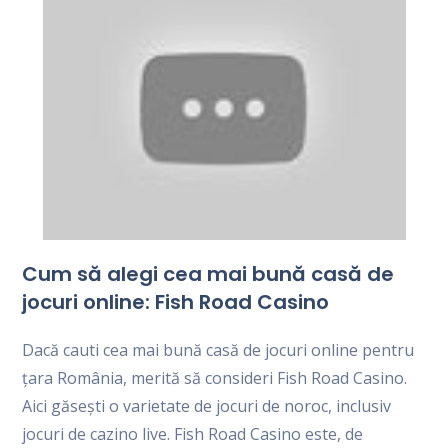
Cum să alegi cea mai bună casă de
jocuri online: Fish Road Casino
Dacă cauti cea mai bună casă de jocuri online pentru
țara România, merită să consideri Fish Road Casino.
Aici găsești o varietate de jocuri de noroc, inclusiv
jocuri de cazino live. Fish Road Casino este, de