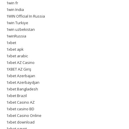
1win fr
1win India
1WIN Official In Russia
1win Turkiye
1win uzbekistan
1winRussia
1xbet
1xbet apk
1xbet arabic
1xbet AZ Casino
1XBET AZ Giriş
1xbet Azerbajan
1xbet Azerbaydjan
1xbet Bangladesh
1xbet Brazil
1xbet Casino AZ
1xbet casino BD
1xbet Casino Online
1xbet download
1xbet egypt