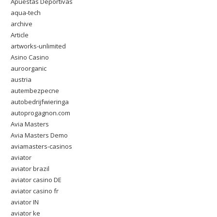
Apuestas Deportivas
aqua-tech
archive
Article
artworks-unlimited
Asino Casino
auroorganic
austria
autembezpecne
autobedrijfwieringa
autoprogagnon.com
Avia Masters
Avia Masters Demo
aviamasters-casinos
aviator
aviator brazil
aviator casino DE
aviator casino fr
aviator IN
aviator ke