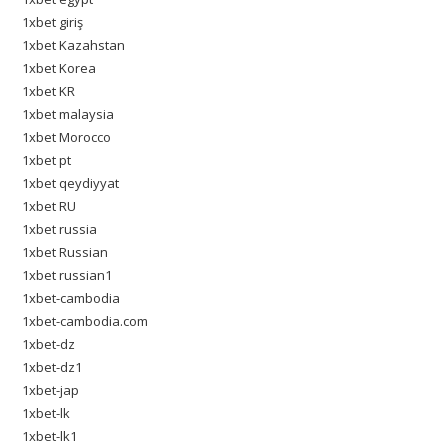
1xbet giriş
1xbet Kazahstan
1xbet Korea
1xbet KR
1xbet malaysia
1xbet Morocco
1xbet pt
1xbet qeydiyyat
1xbet RU
1xbet russia
1xbet Russian
1xbet russian1
1xbet-cambodia
1xbet-cambodia.com
1xbet-dz
1xbet-dz1
1xbet-jap
1xbet-lk
1xbet-lk1