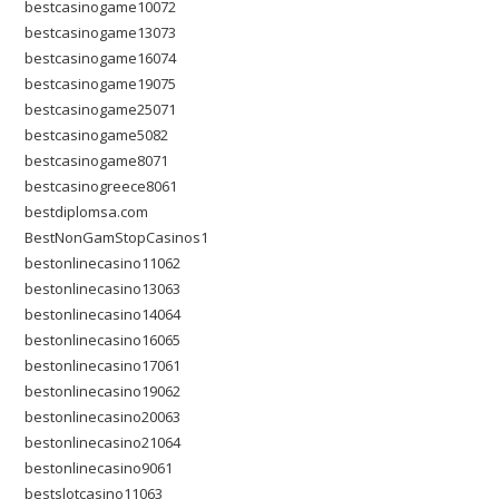
bestcasinogame10072
bestcasinogame13073
bestcasinogame16074
bestcasinogame19075
bestcasinogame25071
bestcasinogame5082
bestcasinogame8071
bestcasinogreece8061
bestdiplomsa.com
BestNonGamStopCasinos1
bestonlinecasino11062
bestonlinecasino13063
bestonlinecasino14064
bestonlinecasino16065
bestonlinecasino17061
bestonlinecasino19062
bestonlinecasino20063
bestonlinecasino21064
bestonlinecasino9061
bestslotcasino11063