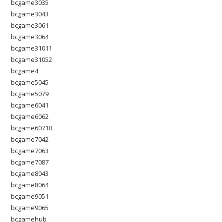
bcgame3035
bcgame3043
bcgame3061
bcgame3064
bcgame31011
bcgame31052
bcgame4
bcgame5045
bcgame5079
bcgame6041
bcgame6062
bcgame60710
bcgame7042
bcgame7063
bcgame7087
bcgame8043
bcgame8064
bcgame9051
bcgame9065
bcgamehub