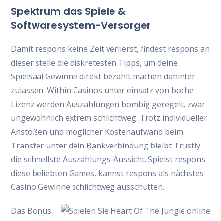
Spektrum das Spiele &
Softwaresystem-Versorger
Damit respons keine Zeit verlierst, findest respons an
dieser stelle die diskretesten Tipps, um deine
Spielsaal Gewinne direkt bezahlt machen dahinter
zulassen. Within Casinos unter einsatz von boche
Lizenz werden Auszahlungen bombig geregelt, zwar
ungewöhnlich extrem schlichtweg. Trotz individueller
Anstoßen und möglicher Kostenaufwand beim
Transfer unter dein Bankverbindung bleibt Trustly
die schnellste Auszahlungs-Aussicht. Spielst respons
diese beliebten Games, kannst respons als nächstes
Casino Gewinne schlichtweg ausschütten.
Das Bonus,