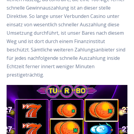
schnelle Gewinnauszahlung ist an dieser stelle
Direktive. So lange unser Verbunden Casino unter
einsatz von wesentlich schneller Auszahlung diese
Umsetzung durchführt, ist unser Bares nach diesem
Weg und ist dort durch einem Finanzinstitut
beschützt. Sämtliche weiteren Zahlungsanbieter sind
für jedes nachfolgende schnelle Auszahlung inside
Echtzeit ferner innert weniger Minuten
prestigeträchtig.