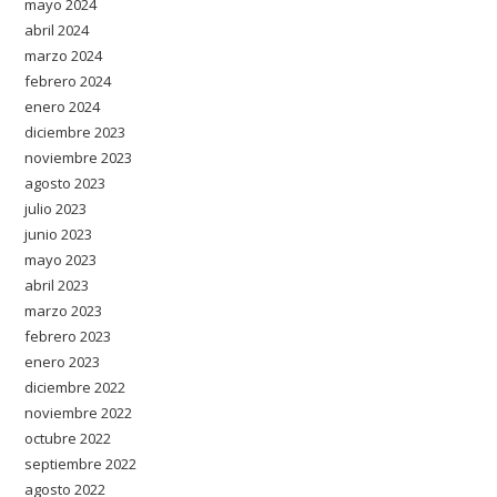
mayo 2024
abril 2024
marzo 2024
febrero 2024
enero 2024
diciembre 2023
noviembre 2023
agosto 2023
julio 2023
junio 2023
mayo 2023
abril 2023
marzo 2023
febrero 2023
enero 2023
diciembre 2022
noviembre 2022
octubre 2022
septiembre 2022
agosto 2022