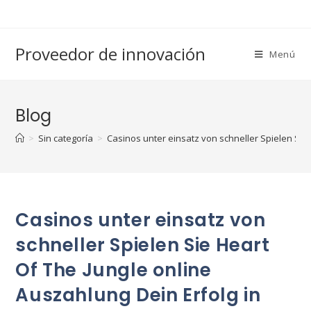
Saltar
al
contenido
Proveedor de innovación
Menú
Blog
>
Sin categoría
>
Casinos unter einsatz von schneller Spielen Sie
Casinos unter einsatz von
schneller Spielen Sie Heart
Of The Jungle online
Auszahlung Dein Erfolg in