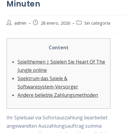
Minuten
Autor
Publicación
Categoría
admin
28 enero, 2026
Sin categoría
de
de
de
la
la
la
entrada:
entrada:
entrada:
Content
Spielthemen | Spielen Sie Heart Of The
Jungle online
Spektrum das Spiele &
Softwaresystem-Versorger
Andere beliebte Zahlungsmethoden
Ihr Spielsaal via Sofortauszahlung bearbeitet
angewandten Auszahlungsauftrag summa