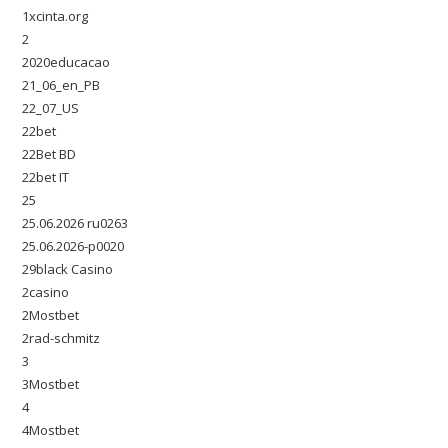
1xcinta.org
2
2020educacao
21_06_en_PB
22_07_US
22bet
22Bet BD
22bet IT
25
25.06.2026 ru0263
25.06.2026-p0020
29black Casino
2casino
2Mostbet
2rad-schmitz
3
3Mostbet
4
4Mostbet