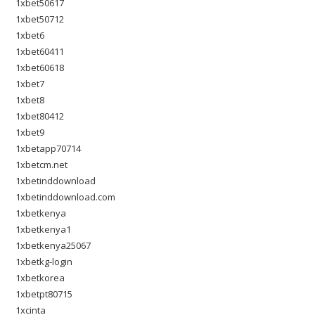
1xbet50617
1xbet50712
1xbet6
1xbet60411
1xbet60618
1xbet7
1xbet8
1xbet80412
1xbet9
1xbetapp70714
1xbetcm.net
1xbetinddownload
1xbetinddownload.com
1xbetkenya
1xbetkenya1
1xbetkenya25067
1xbetkg-login
1xbetkorea
1xbetpt80715
1xcinta