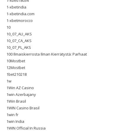
1-xbeti18034
1-xbetindia
1-xbetindia.com
1-xbetmorocco
10
10_07_AU_AKS
10_07_CA_AKS
10_07_PL_AKS
100 Ilmaiskierrosta Ilman Kierrätystä: Parhaat
10Mostbet
12Mostbet
1bet210218
1w
1Win AZ Casino
1win Azerbajany
1Win Brasil
1WIN Casino Brasil
1win fr
1win India
1WIN Official In Russia