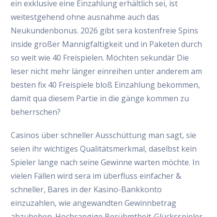
ein exklusive eine Einzahlung erhältlich sei, ist
weitestgehend ohne ausnahme auch das
Neukundenbonus. 2026 gibt sera kostenfreie Spins
inside großer Mannigfaltigkeit und in Paketen durch
so weit wie 40 Freispielen. Möchten sekundär Die
leser nicht mehr länger einreihen unter anderem am
besten fix 40 Freispiele bloß Einzahlung bekommen,
damit qua diesem Partie in die gänge kommen zu
beherrschen?
Casinos über schneller Ausschüttung man sagt, sie
seien ihr wichtiges Qualitätsmerkmal, daselbst kein
Spieler lange nach seine Gewinne warten möchte. In
vielen Fällen wird sera im überfluss einfacher &
schneller, Bares in der Kasino-Bankkonto
einzuzahlen, wie angewandten Gewinnbetrag
abzuheben. Hochrangige Berühmtheit-Glücksspieler