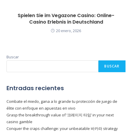
Spielen Sie im Vegazone Casino: Online-
Casino Erlebnis in Deutschland
20 enero, 2026
Buscar
BUSCAR
Entradas recientes
Combate el miedo, gana a lo grande tu protección de juego de
élite con enfoque en apuestas en vivo
Grasp the breakthrough value of ‘크레이지 타임’ in your next
casino gamble
Conquer the craps challenge: your unbeatable 바카라 strategy