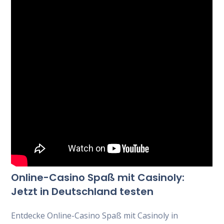
Online-Casino Spaß mit Casinoly:
Jetzt in Deutschland testen
Entdecke Online-Casino Spaß mit Casinoly in