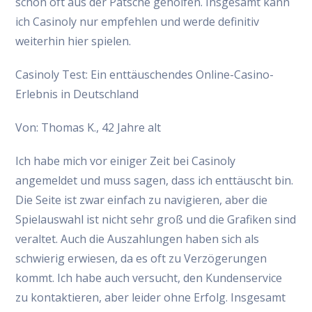
schon oft aus der Patsche geholfen. Insgesamt kann
ich Casinoly nur empfehlen und werde definitiv
weiterhin hier spielen.
Casinoly Test: Ein enttäuschendes Online-Casino-
Erlebnis in Deutschland
Von: Thomas K., 42 Jahre alt
Ich habe mich vor einiger Zeit bei Casinoly
angemeldet und muss sagen, dass ich enttäuscht bin.
Die Seite ist zwar einfach zu navigieren, aber die
Spielauswahl ist nicht sehr groß und die Grafiken sind
veraltet. Auch die Auszahlungen haben sich als
schwierig erwiesen, da es oft zu Verzögerungen
kommt. Ich habe auch versucht, den Kundenservice
zu kontaktieren, aber leider ohne Erfolg. Insgesamt