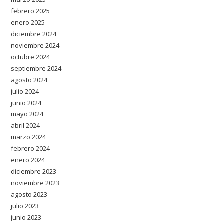
febrero 2025
enero 2025
diciembre 2024
noviembre 2024
octubre 2024
septiembre 2024
agosto 2024
julio 2024
junio 2024
mayo 2024
abril 2024
marzo 2024
febrero 2024
enero 2024
diciembre 2023
noviembre 2023
agosto 2023
julio 2023
junio 2023