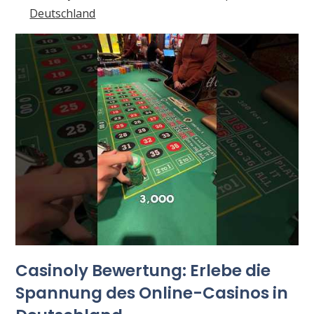
Deutschland
Casinoly Bewertung: Erlebe die
Spannung des Online-Casinos in