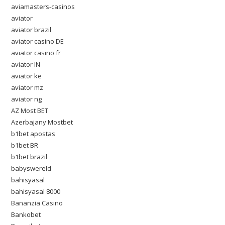
aviamasters-casinos
aviator
aviator brazil
aviator casino DE
aviator casino fr
aviator IN
aviator ke
aviator mz
aviator ng
AZ Most BET
Azerbajany Mostbet
b1bet apostas
b1bet BR
b1bet brazil
babyswereld
bahisyasal
bahisyasal 8000
Bananzia Casino
Bankobet