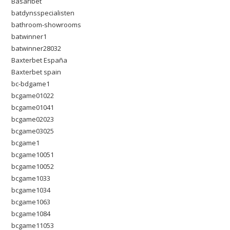
Basaribet
batdynsspecialisten
bathroom-showrooms
batwinner1
batwinner28032
Baxterbet España
Baxterbet spain
bc-bdgame1
bcgame01022
bcgame01041
bcgame02023
bcgame03025
bcgame1
bcgame10051
bcgame10052
bcgame1033
bcgame1034
bcgame1063
bcgame1084
bcgame11053