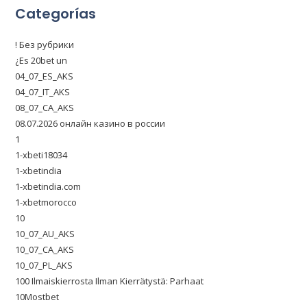
Categorías
! Без рубрики
¿Es 20bet un
04_07_ES_AKS
04_07_IT_AKS
08_07_CA_AKS
08.07.2026 онлайн казино в россии
1
1-xbeti18034
1-xbetindia
1-xbetindia.com
1-xbetmorocco
10
10_07_AU_AKS
10_07_CA_AKS
10_07_PL_AKS
100 Ilmaiskierrosta Ilman Kierrätystä: Parhaat
10Mostbet