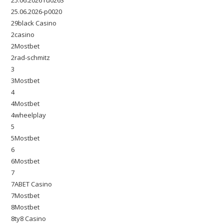
25.06.2026-p0020
29black Casino
2casino
2Mostbet
2rad-schmitz
3
3Mostbet
4
4Mostbet
4wheelplay
5
5Mostbet
6
6Mostbet
7
7ABET Casino
7Mostbet
8Mostbet
8ty8 Casino