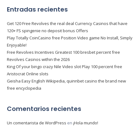
Entradas recientes
Get 120 Free Revolves the real deal Currency Casinos that have
120+ FS spingenie no deposit bonus Offers
Play Totally CoinCasino free Position Video game No Install, Simply
Enjoyable!
Free Revolves Incentives Greatest 100 bresbet percent free
Revolves Casinos within the 2026
King Of your bingo crazy Nile Video slot Play 100 percent free
Aristocrat Online slots
Geisha Easy English Wikipedia, quinnbet casino the brand new
free encyclopedia
Comentarios recientes
Un comentarista de WordPress
en
¡Hola mundo!