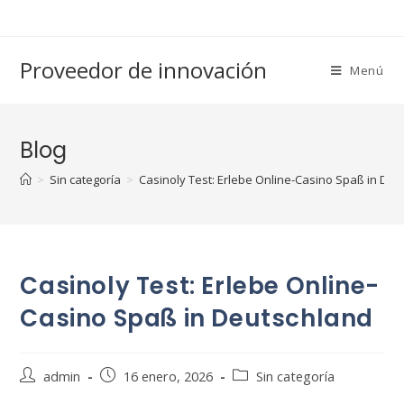
Saltar
al
contenido
Proveedor de innovación
Menú
Blog
>
Sin categoría
>
Casinoly Test: Erlebe Online-Casino Spaß in De
Casinoly Test: Erlebe Online-
Casino Spaß in Deutschland
Autor
Publicación
Categoría
admin
16 enero, 2026
Sin categoría
de
de
de