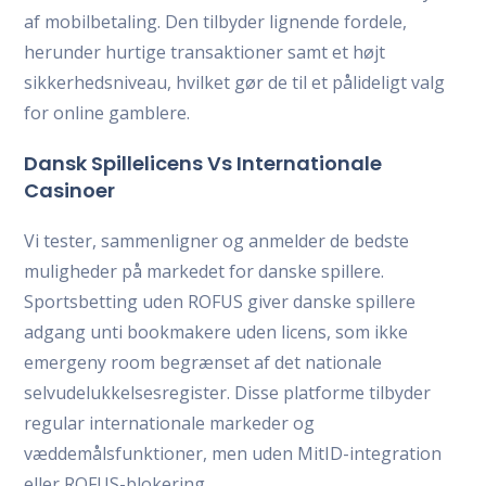
af mobilbetaling. Den tilbyder lignende fordele,
herunder hurtige transaktioner samt et højt
sikkerhedsniveau, hvilket gør de til et pålideligt valg
for online gamblere.
Dansk Spillelicens Vs Internationale
Casinoer
Vi tester, sammenligner og anmelder de bedste
muligheder på markedet for danske spillere.
Sportsbetting uden ROFUS giver danske spillere
adgang unti bookmakere uden licens, som ikke
emergeny room begrænset af det nationale
selvudelukkelsesregister. Disse platforme tilbyder
regular internationale markeder og
væddemålsfunktioner, men uden MitID-integration
eller ROFUS-blokering.