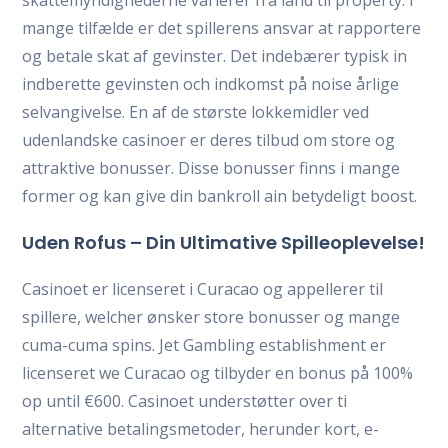
skattemyndighederne varierer fra land til property. I
mange tilfælde er det spillerens ansvar at rapportere
og betale skat af gevinster. Det indebærer typisk in
indberette gevinsten och indkomst på noise årlige
selvangivelse. En af de største lokkemidler ved
udenlandske casinoer er deres tilbud om store og
attraktive bonusser. Disse bonusser finns i mange
former og kan give din bankroll ain betydeligt boost.
Uden Rofus – Din Ultimative Spilleoplevelse!
Casinoet er licenseret i Curacao og appellerer til
spillere, welcher ønsker store bonusser og mange
cuma-cuma spins. Jet Gambling establishment er
licenseret we Curacao og tilbyder en bonus på 100%
op until €600. Casinoet understøtter over ti
alternative betalingsmetoder, herunder kort, e-