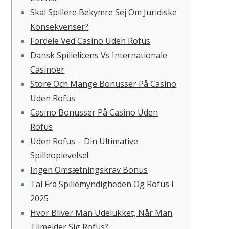
Skal Spillere Bekymre Sej Om Juridiske
Konsekvenser?
Fordele Ved Casino Uden Rofus
Dansk Spillelicens Vs Internationale
Casinoer
Store Och Mange Bonusser På Casino
Uden Rofus
Casino Bonusser På Casino Uden
Rofus
Uden Rofus – Din Ultimative
Spilleoplevelse!
Ingen Omsætningskrav Bonus
Tal Fra Spillemyndigheden Og Rofus I
2025
Hvor Bliver Man Udelukket, Når Man
Tilmelder Sig Rofus?