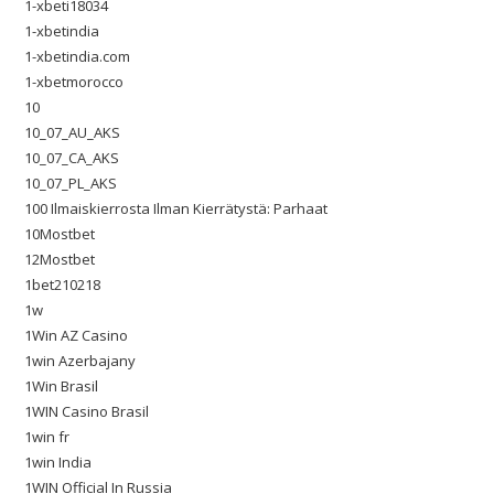
1-xbeti18034
1-xbetindia
1-xbetindia.com
1-xbetmorocco
10
10_07_AU_AKS
10_07_CA_AKS
10_07_PL_AKS
100 Ilmaiskierrosta Ilman Kierrätystä: Parhaat
10Mostbet
12Mostbet
1bet210218
1w
1Win AZ Casino
1win Azerbajany
1Win Brasil
1WIN Casino Brasil
1win fr
1win India
1WIN Official In Russia