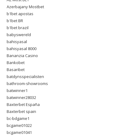
Azerbajany Mostbet
b1bet apostas
b1bet BR
b1bet brazil
babyswereld
bahisyasal
bahisyasal 8000
Bananzia Casino
Bankobet
Basaribet
batdynsspecialisten
bathroom-showrooms
batwinner1
batwinner28032
Baxterbet España
Baxterbet spain
bc-bdgame1
bcgame01022
bcgame01041