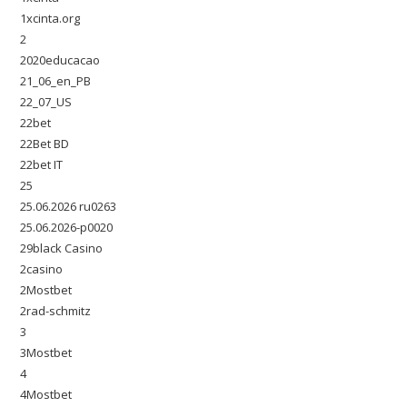
1xcinta.org
2
2020educacao
21_06_en_PB
22_07_US
22bet
22Bet BD
22bet IT
25
25.06.2026 ru0263
25.06.2026-p0020
29black Casino
2casino
2Mostbet
2rad-schmitz
3
3Mostbet
4
4Mostbet