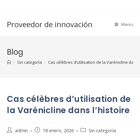
Saltar
al
contenido
Proveedor de innovación
Menú
Blog
>
Sin categoría
>
Cas célèbres d’utilisation de la Varénicline dans l
Cas célèbres d’utilisation de
la Varénicline dans l’histoire
Autor
Publicación
Categoría
admin
18 enero, 2026
Sin categoría
de
de
de