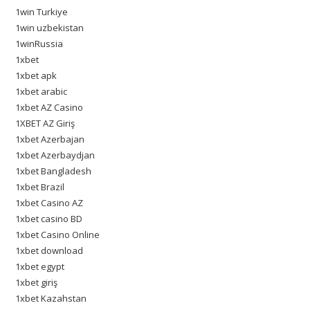
1win Turkiye
1win uzbekistan
1winRussia
1xbet
1xbet apk
1xbet arabic
1xbet AZ Casino
1XBET AZ Giriş
1xbet Azerbajan
1xbet Azerbaydjan
1xbet Bangladesh
1xbet Brazil
1xbet Casino AZ
1xbet casino BD
1xbet Casino Online
1xbet download
1xbet egypt
1xbet giriş
1xbet Kazahstan