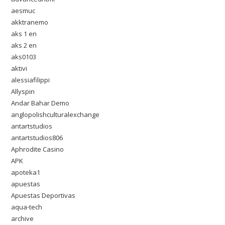
aesmuc
akktranemo
aks 1 en
aks 2 en
aks0103
aktivi
alessiafilippi
Allyspin
Andar Bahar Demo
anglopolishculturalexchange
antartstudios
antartstudios806
Aphrodite Casino
APK
apoteka1
apuestas
Apuestas Deportivas
aqua-tech
archive