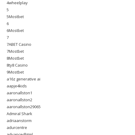
4wheelplay
5
5Mostbet
6
6Mostbet
7
7ABET Casino
7Mostbet
8Mostbet
8ty8 Casino
9Mostbet
a16z generative ai
aapje4kids
aaronallston1
aaronallston2
aaronallston29065
Admiral Shark
adriaanstorm
adurcentre
advancedhtml