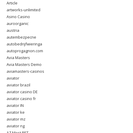
Article
artworks-unlimited
Asino Casino
auroorganic
austria
autembezpecne
autobedrijfwieringa
autoprogagnon.com
Avia Masters
Avia Masters Demo
aviamasters-casinos
aviator
aviator brazil
aviator casino DE
aviator casino fr
aviator IN
aviator ke
aviator mz
aviator ng
AZ Most BET