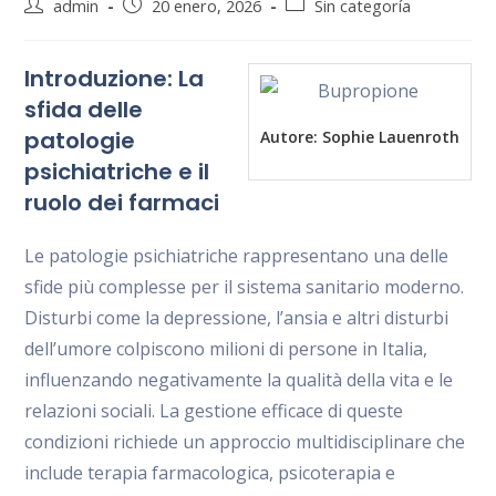
Autor
Publicación
Categoría
admin
20 enero, 2026
Sin categoría
de
de
de
la
la
la
Introduzione: La
entrada:
entrada:
entrada:
sfida delle
patologie
Autore:
Sophie Lauenroth
psichiatriche e il
ruolo dei farmaci
Le patologie psichiatriche rappresentano una delle
sfide più complesse per il sistema sanitario moderno.
Disturbi come la depressione, l’ansia e altri disturbi
dell’umore colpiscono milioni di persone in Italia,
influenzando negativamente la qualità della vita e le
relazioni sociali. La gestione efficace di queste
condizioni richiede un approccio multidisciplinare che
include terapia farmacologica, psicoterapia e