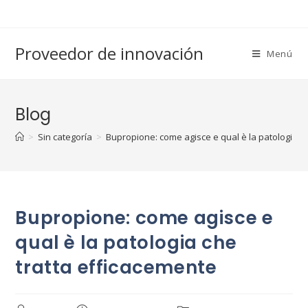
Saltar
al
contenido
Proveedor de innovación
Menú
Blog
>
Sin categoría
>
Bupropione: come agisce e qual è la patologia c
Bupropione: come agisce e
qual è la patologia che
tratta efficacemente