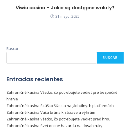
Viwiu casino – Jakie są dostępne waluty?
31 mayo, 2025
Buscar
BUSCAR
Entradas recientes
Zahraničné kasína Všetko, čo potrebujete vedieť pre bezpečné
hranie
Zahraničné kasína Skúška šťastia na globálnych platformách
Zahraničné kasína Vaša brána k zábave a výhrám
Zahraničné kasína Všetko, čo potrebujete vedieť pred hrou
Zahraničné kasína Svet online hazardu na dosah ruky