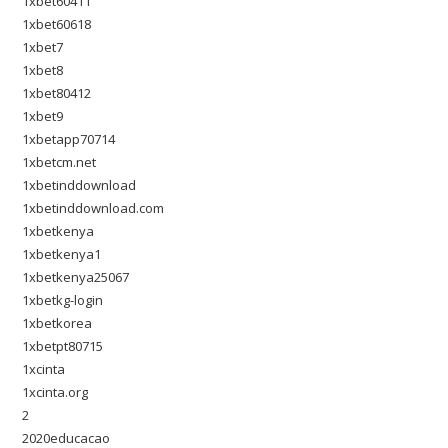
1xbet60411
1xbet60618
1xbet7
1xbet8
1xbet80412
1xbet9
1xbetapp70714
1xbetcm.net
1xbetinddownload
1xbetinddownload.com
1xbetkenya
1xbetkenya1
1xbetkenya25067
1xbetkg-login
1xbetkorea
1xbetpt80715
1xcinta
1xcinta.org
2
2020educacao