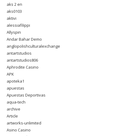
aks 2 en
aks0103
aktivi
alessiafilippi
Allyspin
Andar Bahar Demo
anglopolishculturalexchange
antartstudios
antartstudios806
Aphrodite Casino
APK
apoteka1
apuestas
Apuestas Deportivas
aqua-tech
archive
Article
artworks-unlimited
Asino Casino