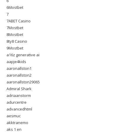
6
6Mostbet
7
7ABET Casino
7Mostbet
8Mostbet
8ty8 Casino
9Mostbet
a16z generative ai
aapje4kids
aaronallston1
aaronallston2
aaronallston29065
Admiral Shark
adriaanstorm
adurcentre
advancedhtml
aesmuc
akktranemo
aks 1 en