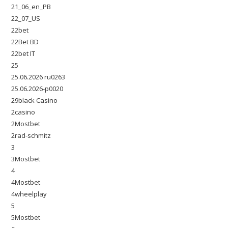
21_06_en_PB
22_07_US
22bet
22Bet BD
22bet IT
25
25.06.2026 ru0263
25.06.2026-p0020
29black Casino
2casino
2Mostbet
2rad-schmitz
3
3Mostbet
4
4Mostbet
4wheelplay
5
5Mostbet