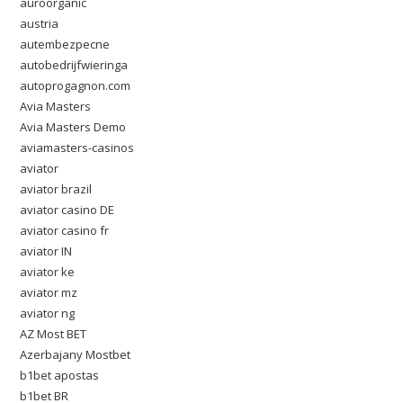
auroorganic
austria
autembezpecne
autobedrijfwieringa
autoprogagnon.com
Avia Masters
Avia Masters Demo
aviamasters-casinos
aviator
aviator brazil
aviator casino DE
aviator casino fr
aviator IN
aviator ke
aviator mz
aviator ng
AZ Most BET
Azerbajany Mostbet
b1bet apostas
b1bet BR