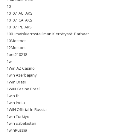
10
10_07_AU_AKS
10_07_CA_AKS
10_07_PL_AKS
100 Ilmaiskierrosta Ilman Kierrätystä: Parhaat
10Mostbet
12Mostbet
1bet210218
1w
1Win AZ Casino
1win Azerbajany
1Win Brasil
1WIN Casino Brasil
1win fr
1win India
1WIN Official In Russia
1win Turkiye
1win uzbekistan
1winRussia