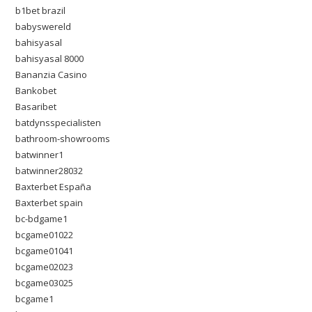
b1bet brazil
babyswereld
bahisyasal
bahisyasal 8000
Bananzia Casino
Bankobet
Basaribet
batdynsspecialisten
bathroom-showrooms
batwinner1
batwinner28032
Baxterbet España
Baxterbet spain
bc-bdgame1
bcgame01022
bcgame01041
bcgame02023
bcgame03025
bcgame1