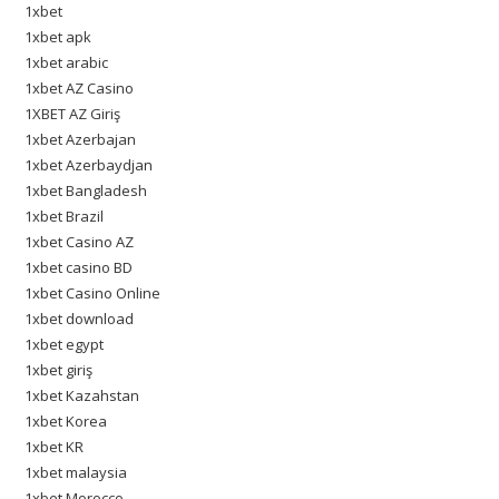
1xbet
1xbet apk
1xbet arabic
1xbet AZ Casino
1XBET AZ Giriş
1xbet Azerbajan
1xbet Azerbaydjan
1xbet Bangladesh
1xbet Brazil
1xbet Casino AZ
1xbet casino BD
1xbet Casino Online
1xbet download
1xbet egypt
1xbet giriş
1xbet Kazahstan
1xbet Korea
1xbet KR
1xbet malaysia
1xbet Morocco