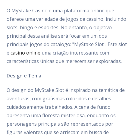
la
la
la
entrada:
entrada:
entrada:
O MyStake Casino é uma plataforma online que
oferece uma variedade de jogos de cassino, incluindo
slots, bingo e esportes. No entanto, o objetivo
principal desta análise será focar em um dos
principais jogos do catálogo: "MyStake Slot". Este slot
é
casino online
uma criação interessante com
características únicas que merecem ser exploradas.
Design e Tema
O design do MyStake Slot é inspirado na temática de
aventuras, com grafismas coloridos e detalhes
cuidadosamente trabalhados. A cena de fundo
apresenta uma floresta misteriosa, enquanto os
personagens principais são representados por
figuras valentes que se arriscam em busca de