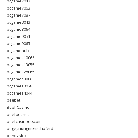
bcgame7042
bcgame7063
bcgame7087
bcgame8043
bcgame8064
bcgame9051
bcgame9065
bcgamehub
bcgames10066
bcgames13055
bcgames28065
bcgames30066
bcgames3078
bcgames4044
beebet
Beef Casino
beefbet.net
beefcasinode.com
begegnungmenschpferd
behovsbo