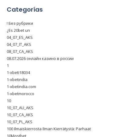
Categorías
! Без рубрики
¿Es 20bet un
04_07_ES_AKS
04_07_IT_AKS
08_07_CA_AKS
08.07.2026 онлайн казино в россии
1
1-xbeti18034
1-xbetindia
1-xbetindia.com
1-xbetmorocco
10
10_07_AU_AKS
10_07_CA_AKS
10_07_PL_AKS
100 Ilmaiskierrosta Ilman Kierrätystä: Parhaat
10Mostbet