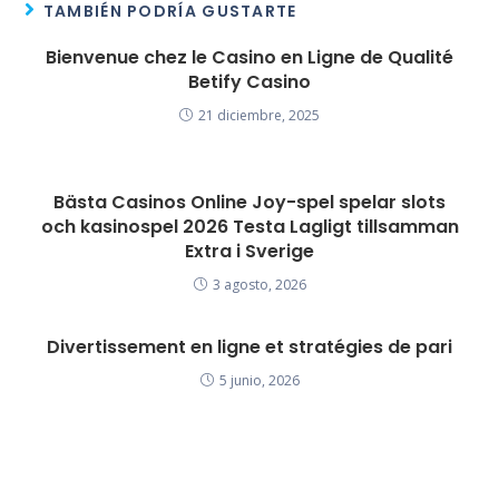
TAMBIÉN PODRÍA GUSTARTE
Bienvenue chez le Casino en Ligne de Qualité
Betify Casino
21 diciembre, 2025
Bästa Casinos Online Joy-spel spelar slots
och kasinospel 2026 Testa Lagligt tillsamman
Extra i Sverige
3 agosto, 2026
Divertissement en ligne et stratégies de pari
5 junio, 2026