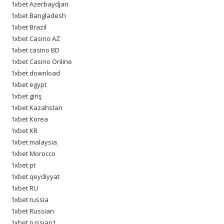
1xbet Azerbaydjan
1xbet Bangladesh
1xbet Brazil
1xbet Casino AZ
1xbet casino BD
1xbet Casino Online
1xbet download
1xbet egypt
1xbet giriş
1xbet Kazahstan
1xbet Korea
1xbet KR
1xbet malaysia
1xbet Morocco
1xbet pt
1xbet qeydiyyat
1xbet RU
1xbet russia
1xbet Russian
1xbet russian1