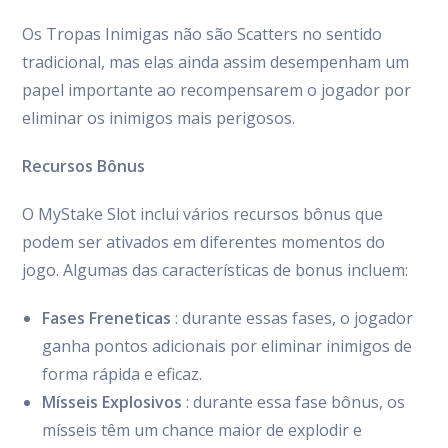
Os Tropas Inimigas não são Scatters no sentido
tradicional, mas elas ainda assim desempenham um
papel importante ao recompensarem o jogador por
eliminar os inimigos mais perigosos.
Recursos Bônus
O MyStake Slot inclui vários recursos bônus que
podem ser ativados em diferentes momentos do
jogo. Algumas das características de bonus incluem:
Fases Freneticas
: durante essas fases, o jogador
ganha pontos adicionais por eliminar inimigos de
forma rápida e eficaz.
Mísseis Explosivos
: durante essa fase bônus, os
mísseis têm um chance maior de explodir e