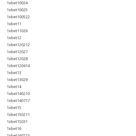
1xbet10024
1xbet10025
1xbet100522
1xbet11
1xbet11026
1xbet12
1xbet120212
1xbet12027
1xbet12028
1xbet120414
1xbet13
1xbet13029
1xbet14
1xbet140210
1xbet140717
1xbet15
1xbet150211
1xbet15031
1xbet16
1xbet160213