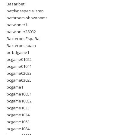
Basaribet
batdynsspecialisten
bathroom-showrooms
batwinner1
batwinner28032
Baxterbet España
Baxterbet spain
bc-bdgame1
bcgame01022
bcgame01041
bcgame02023
bcgame03025
bcgame1
bcgame10051
bcgame10052
bcgame1033
bcgame1034
bcgame1063
bcgame1084