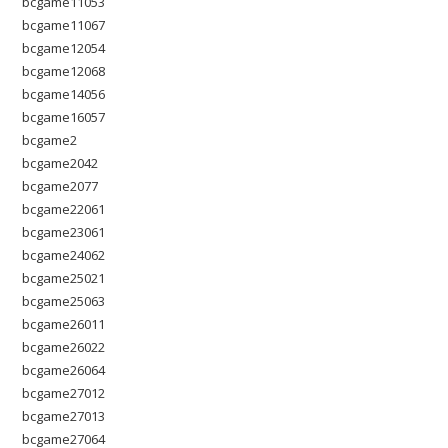
bcgame11053
bcgame11067
bcgame12054
bcgame12068
bcgame14056
bcgame16057
bcgame2
bcgame2042
bcgame2077
bcgame22061
bcgame23061
bcgame24062
bcgame25021
bcgame25063
bcgame26011
bcgame26022
bcgame26064
bcgame27012
bcgame27013
bcgame27064