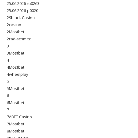
25.06.2026 ru0263
25.06.2026-p0020
29black Casino
2casino
2Mostbet
2rad-schmitz
3
3Mostbet
4
4Mostbet
4wheelplay
5
5Mostbet
6
6Mostbet
7
7ABET Casino
7Mostbet
8Mostbet