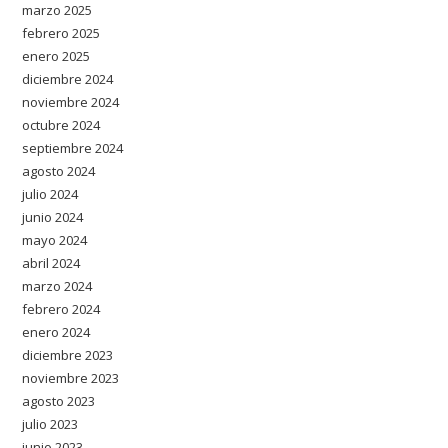
marzo 2025
febrero 2025
enero 2025
diciembre 2024
noviembre 2024
octubre 2024
septiembre 2024
agosto 2024
julio 2024
junio 2024
mayo 2024
abril 2024
marzo 2024
febrero 2024
enero 2024
diciembre 2023
noviembre 2023
agosto 2023
julio 2023
junio 2023