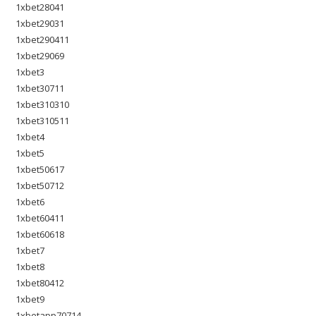
1xbet28041
1xbet29031
1xbet290411
1xbet29069
1xbet3
1xbet30711
1xbet310310
1xbet310511
1xbet4
1xbet5
1xbet50617
1xbet50712
1xbet6
1xbet60411
1xbet60618
1xbet7
1xbet8
1xbet80412
1xbet9
1xbetapp70714