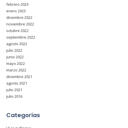
febrero 2023
enero 2023
diciembre 2022
noviembre 2022
octubre 2022
septiembre 2022
agosto 2022
julio 2022
junio 2022
mayo 2022
marzo 2022
diciembre 2021
agosto 2021
julio 2021
julio 2016
Categorías
! Без рубрики