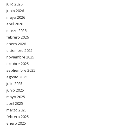
julio 2026
junio 2026
mayo 2026
abril 2026
marzo 2026
febrero 2026
enero 2026
diciembre 2025
noviembre 2025
octubre 2025
septiembre 2025
agosto 2025
julio 2025
junio 2025
mayo 2025
abril 2025
marzo 2025
febrero 2025
enero 2025