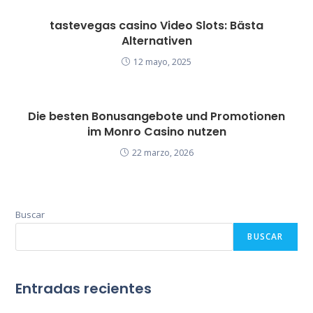
tastevegas casino Video Slots: Bästa
Alternativen
12 mayo, 2025
Die besten Bonusangebote und Promotionen
im Monro Casino nutzen
22 marzo, 2026
Buscar
BUSCAR
Entradas recientes