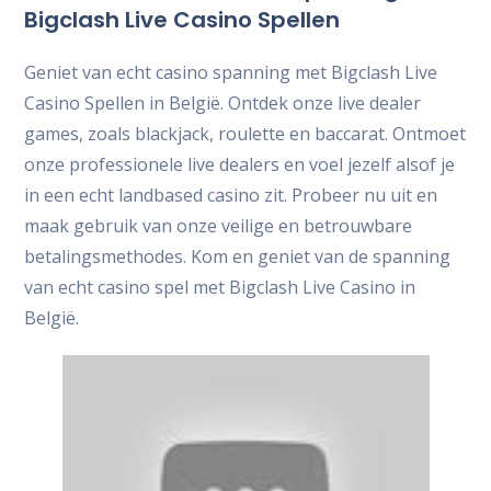
Bigclash Live Casino Spellen
Geniet van echt casino spanning met Bigclash Live
Casino Spellen in België. Ontdek onze live dealer
games, zoals blackjack, roulette en baccarat. Ontmoet
onze professionele live dealers en voel jezelf alsof je
in een echt landbased casino zit. Probeer nu uit en
maak gebruik van onze veilige en betrouwbare
betalingsmethodes. Kom en geniet van de spanning
van echt casino spel met Bigclash Live Casino in
België.