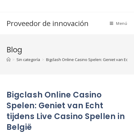
Saltar
al
contenido
Proveedor de innovación
Menú
Blog
>
Sin categoría
>
Bigclash Online Casino Spelen: Geniet van Echt t
Bigclash Online Casino
Spelen: Geniet van Echt
tijdens Live Casino Spellen in
België