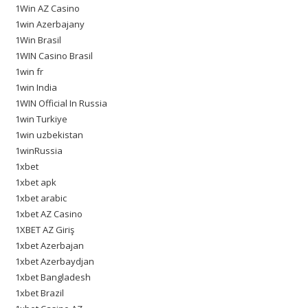
1Win AZ Casino
1win Azerbajany
1Win Brasil
1WIN Casino Brasil
1win fr
1win India
1WIN Official In Russia
1win Turkiye
1win uzbekistan
1winRussia
1xbet
1xbet apk
1xbet arabic
1xbet AZ Casino
1XBET AZ Giriş
1xbet Azerbajan
1xbet Azerbaydjan
1xbet Bangladesh
1xbet Brazil