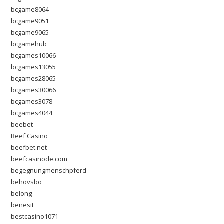
bcgame8064
bcgame9051
bcgame9065
bcgamehub
bcgames10066
bcgames13055
bcgames28065
bcgames30066
bcgames3078
bcgames4044
beebet
Beef Casino
beefbet.net
beefcasinode.com
begegnungmenschpferd
behovsbo
belong
benesit
bestcasino1071