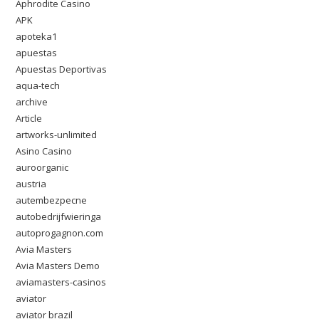
Aphrodite Casino
APK
apoteka1
apuestas
Apuestas Deportivas
aqua-tech
archive
Article
artworks-unlimited
Asino Casino
auroorganic
austria
autembezpecne
autobedrijfwieringa
autoprogagnon.com
Avia Masters
Avia Masters Demo
aviamasters-casinos
aviator
aviator brazil