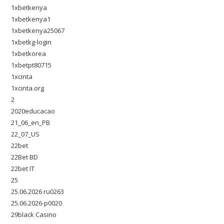
1xbetkenya
1xbetkenya1
1xbetkenya25067
1xbetkg-login
1xbetkorea
1xbetpt80715
1xcinta
1xcinta.org
2
2020educacao
21_06_en_PB
22_07_US
22bet
22Bet BD
22bet IT
25
25.06.2026 ru0263
25.06.2026-p0020
29black Casino