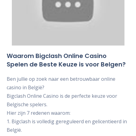
Waarom Bigclash Online Casino
Spelen de Beste Keuze is voor Belgen?
Ben jullie op zoek naar een betrouwbaar online
casino in België?
Bigclash Online Casino is de perfecte keuze voor
Belgische spelers.
Hier zijn 7 redenen waarom:
1. Bigclash is volledig gereguleerd en gelicentieerd in
België.