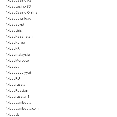
1xbet Casino AZ
1xbet casino BD
1xbet Casino Online
1xbet download
1xbet egypt
1xbet giriş
1xbet Kazahstan
1xbet Korea
1xbet KR
1xbet malaysia
1xbet Morocco
1xbet pt
1xbet qeydiyyat
1xbet RU
1xbet russia
1xbet Russian
1xbet russian1
1xbet-cambodia
1xbet-cambodia.com
1xbet-dz