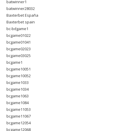
batwinner1
batwinner28032
Baxterbet España
Baxterbet spain
bc-bdgame1
bcgame01022
bcgame01041
bcgame02023
bcgame03025
bcgame1
bcgame10051
bcgame10052
bcgame1033
bcgame1034
bcgame1063
bcgame1084
bcgame11053
bcgame11067
bcgame12054
bcgame12068