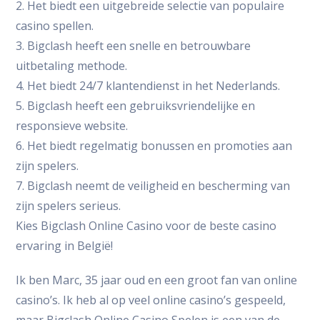
2. Het biedt een uitgebreide selectie van populaire
casino spellen.
3. Bigclash heeft een snelle en betrouwbare
uitbetaling methode.
4. Het biedt 24/7 klantendienst in het Nederlands.
5. Bigclash heeft een gebruiksvriendelijke en
responsieve website.
6. Het biedt regelmatig bonussen en promoties aan
zijn spelers.
7. Bigclash neemt de veiligheid en bescherming van
zijn spelers serieus.
Kies Bigclash Online Casino voor de beste casino
ervaring in België!
Ik ben Marc, 35 jaar oud en een groot fan van online
casino’s. Ik heb al op veel online casino’s gespeeld,
maar Bigclash Online Casino Spelen is een van de