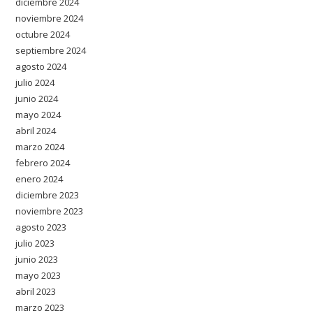
diciembre 2024
noviembre 2024
octubre 2024
septiembre 2024
agosto 2024
julio 2024
junio 2024
mayo 2024
abril 2024
marzo 2024
febrero 2024
enero 2024
diciembre 2023
noviembre 2023
agosto 2023
julio 2023
junio 2023
mayo 2023
abril 2023
marzo 2023