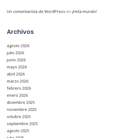
Un comentarista de WordPress
en
¡Hola mundo!
Archivos
agosto 2026
julio 2026
junio 2026
mayo 2026
abril 2026
marzo 2026
febrero 2026
enero 2026
diciembre 2025
noviembre 2025
octubre 2025
septiembre 2025
agosto 2025
julio 2025