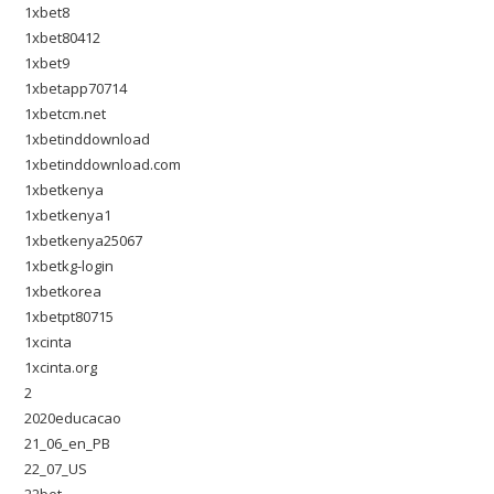
1xbet8
1xbet80412
1xbet9
1xbetapp70714
1xbetcm.net
1xbetinddownload
1xbetinddownload.com
1xbetkenya
1xbetkenya1
1xbetkenya25067
1xbetkg-login
1xbetkorea
1xbetpt80715
1xcinta
1xcinta.org
2
2020educacao
21_06_en_PB
22_07_US
22bet