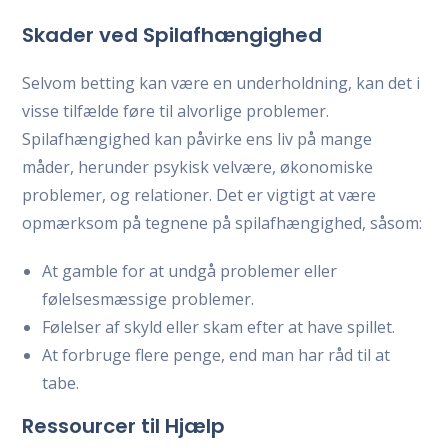
Skader ved Spilafhængighed
Selvom betting kan være en underholdning, kan det i
visse tilfælde føre til alvorlige problemer.
Spilafhængighed kan påvirke ens liv på mange
måder, herunder psykisk velvære, økonomiske
problemer, og relationer. Det er vigtigt at være
opmærksom på tegnene på spilafhængighed, såsom:
At gamble for at undgå problemer eller
følelsesmæssige problemer.
Følelser af skyld eller skam efter at have spillet.
At forbruge flere penge, end man har råd til at
tabe.
Ressourcer til Hjælp