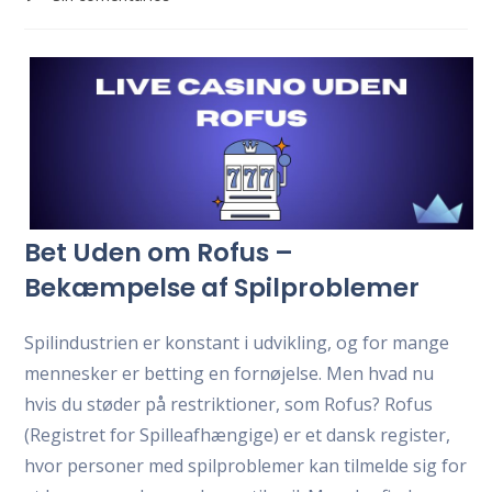
la
la
la
de
entrada:
entrada:
entrada:
la
entrada:
Bet Uden om Rofus –
Bekæmpelse af Spilproblemer
Spilindustrien er konstant i udvikling, og for mange
mennesker er betting en fornøjelse. Men hvad nu
hvis du støder på restriktioner, som Rofus? Rofus
(Registret for Spilleafhængige) er et dansk register,
hvor personer med spilproblemer kan tilmelde sig for