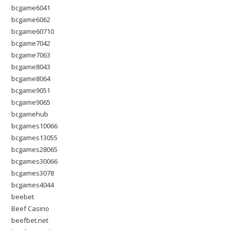
bcgame6041
bcgame6062
bcgame60710
bcgame7042
bcgame7063
bcgame8043
bcgame8064
bcgame9051
bcgame9065
bcgamehub
bcgames10066
bcgames13055
bcgames28065
bcgames30066
bcgames3078
bcgames4044
beebet
Beef Casino
beefbet.net