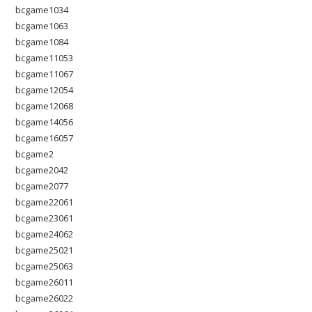
bcgame1034
bcgame1063
bcgame1084
bcgame11053
bcgame11067
bcgame12054
bcgame12068
bcgame14056
bcgame16057
bcgame2
bcgame2042
bcgame2077
bcgame22061
bcgame23061
bcgame24062
bcgame25021
bcgame25063
bcgame26011
bcgame26022