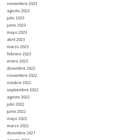
noviembre 2023
agosto 2023
julio 2023
junio 2023
mayo 2023
abril 2023
marzo 2023
febrero 2023
enero 2023
diciembre 2022
noviembre 2022
octubre 2022
septiembre 2022
agosto 2022
julio 2022
junio 2022
mayo 2022
marzo 2022
diciembre 2021
agosto 2021