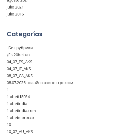
julio 2021
julio 2016
Categorías
! Без рубрики
¿Es 20bet un
04_07_ES_AKS
04_07_IT_AKS
08_07_CA_AKS
08.07.2026 онлайн казино в россии
1
1-xbeti18034
1-xbetindia
1-xbetindia.com
1-xbetmorocco
10
10_07_AU_AKS