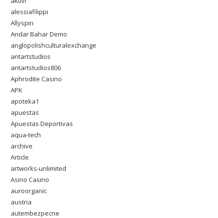
aktivi
alessiafilippi
Allyspin
Andar Bahar Demo
anglopolishculturalexchange
antartstudios
antartstudios806
Aphrodite Casino
APK
apoteka1
apuestas
Apuestas Deportivas
aqua-tech
archive
Article
artworks-unlimited
Asino Casino
auroorganic
austria
autembezpecne