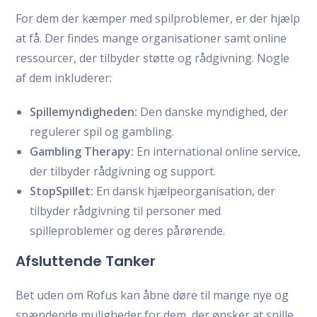
For dem der kæmper med spilproblemer, er der hjælp
at få. Der findes mange organisationer samt online
ressourcer, der tilbyder støtte og rådgivning. Nogle
af dem inkluderer:
Spillemyndigheden:
Den danske myndighed, der
regulerer spil og gambling.
Gambling Therapy:
En international online service,
der tilbyder rådgivning og support.
StopSpillet:
En dansk hjælpeorganisation, der
tilbyder rådgivning til personer med
spilleproblemer og deres pårørende.
Afsluttende Tanker
Bet uden om Rofus kan åbne døre til mange nye og
spændende muligheder for dem, der ønsker at spille