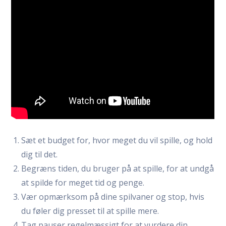
Sæt et budget for, hvor meget du vil spille, og hold
dig til det.
Begræns tiden, du bruger på at spille, for at undgå
at spilde for meget tid og penge.
Vær opmærksom på dine spilvaner og stop, hvis
du føler dig presset til at spille mere.
Tag pauser regelmæssigt for at vurdere din