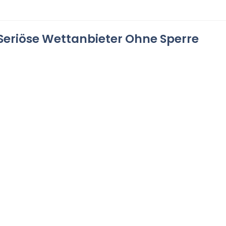
Seriöse Wettanbieter Ohne Sperre