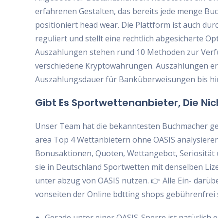
erfahrenen Gestalten, das bereits jede menge B
positioniert head wear. Die Plattform ist auch du
reguliert und stellt eine rechtlich abgesicherte 
Auszahlungen stehen rund 10 Methoden zur Verfüg
verschiedene Kryptowährungen. Auszahlungen erfo
Auszahlungsdauer für Banküberweisungen bis hin
Gibt Es Sportwettenanbieter, Die N
Unser Team hat die bekanntesten Buchmacher gepr
area Top 4 Wettanbietern ohne OASIS analysieren
Bonusaktionen, Quoten, Wettangebot, Seriosität u
sie in Deutschland Sportwetten mit denselben Liz
unter abzug von OASIS nutzen. 👉 Alle Ein- darü
vonseiten der Online bdtting shops gebührenfrei
Gerade unter einer OASIS-Sperre ist natürlich e