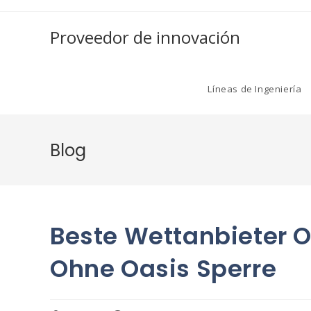
Saltar
al
Proveedor de innovación
contenido
Líneas de Ingeniería
Blog
Beste Wettanbieter 
Ohne Oasis Sperre