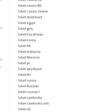
1xbet casino BD
1xbet Casino Online
1xbet download
1xbet egypt
n
1xbet giriş
1xbet Kazahstan
1xbet Korea
1xbet KR
1xbet malaysia
1xbet Morocco
n
1xbet pt
i
1xbet qeydiyyat
1xbet RU
1xbet russia
1xbet Russian
1xbet russian1
1xbet-cambodia
1xbet-cambodia.com
1xbet-dz