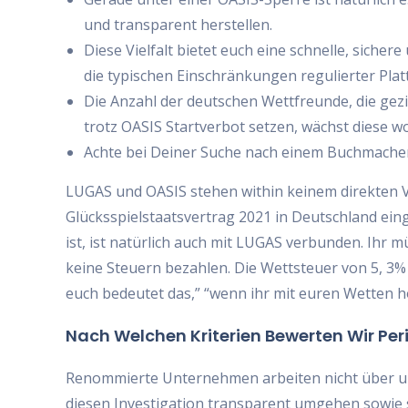
und transparent herstellen.
Diese Vielfalt bietet euch eine schnelle, siche
die typischen Einschränkungen regulierter Pla
Die Anzahl der deutschen Wettfreunde, die gez
trotz OASIS Startverbot setzen, wächst diese w
Achte bei Deiner Suche nach einem Buchmacher
LUGAS und OASIS stehen within keinem direkten 
Glücksspielstaatsvertrag 2021 in Deutschland ei
ist, ist natürlich auch mit LUGAS verbunden. Ihr 
keine Steuern bezahlen. Die Wettsteuer von 5, 3% i
euch bedeutet das,” “wenn ihr mit euren Wetten 
Nach Welchen Kriterien Bewerten Wir P
Renommierte Unternehmen arbeiten nicht über un
diesen Investigation transparent umgehen sowie si