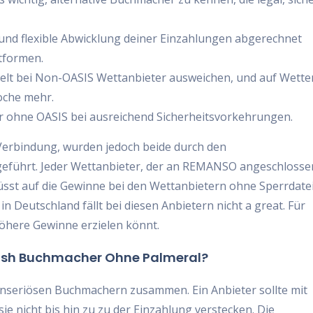
re und flexible Abwicklung deiner Einzahlungen abgerechnet
ttformen.
ielt bei Non-OASIS Wettanbieter ausweichen, und auf Wette
oche mehr.
 ohne OASIS bei ausreichend Sicherheitsvorkehrungen.
Verbindung, wurden jedoch beide durch den
ngeführt. Jeder Wettanbieter, der an REMANSO angeschlosse
müsst auf die Gewinne bei den Wettanbietern ohne Sperrdate
n Deutschland fällt bei diesen Anbietern nicht a great. Für
höhere Gewinne erzielen könnt.
erish Buchmacher Ohne Palmeral?
seriösen Buchmachern zusammen. Ein Anbieter sollte mit
e nicht bis hin zu zu der Einzahlung verstecken. Die