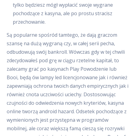
tylko będziesz mógł wypłacić swoje wygrane
pochodzące z kasyna, ale po prostu stracisz
przechowanie.
Są popularne spośród tamtego, że dają graczom
szansę na dużą wygraną czy, w całej serii pecha,
odbudowują swój bankroll. Wówczas gdy w tej chwili
zdecydowałeś pod grę w ciągu rzetelne kapitał, to
zalecamy grać po kasynach Play Powodzenie lub
Booi, będą ów lampy led licencjonowane jak i również
zapewniają ochrona twoich danych empirycznych jak i
również cnota uczciwości uciechy. Dostosowując
czujności do odwiedzenia nowych kryteriów, kasyna
online tworzą android hazard. Odsetek pochodzące z
wymienionych jest przystępna w programów
mobilnej, ale coraz większą famą cieszą się rozrywki