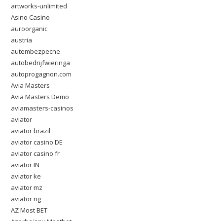
artworks-unlimited
Asino Casino
auroorganic
austria
autembezpecne
autobedrijfwieringa
autoprogagnon.com
Avia Masters
Avia Masters Demo
aviamasters-casinos
aviator
aviator brazil
aviator casino DE
aviator casino fr
aviator IN
aviator ke
aviator mz
aviator ng
AZ Most BET