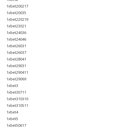
1xbet200217
1xbet20035
1xbet220219
1xbet23021
1xbet24036
1xbet24046
1xbet26031
1xbet26037
1xbet28041
1xbet29031
1xbet290411
1xbet29069
1xbet3
1xbet30711
1xbet310310
1xbet310511
1xbet4
1xbet5
1xbet50617