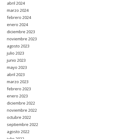
abril 2024
marzo 2024
febrero 2024
enero 2024
diciembre 2023
noviembre 2023
agosto 2023
julio 2023
junio 2023
mayo 2023
abril 2023
marzo 2023
febrero 2023
enero 2023
diciembre 2022
noviembre 2022
octubre 2022
septiembre 2022
agosto 2022
julio 2022