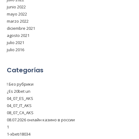
junio 2022
mayo 2022
marzo 2022
diciembre 2021
agosto 2021
julio 2021
julio 2016
Categorías
! Без рубрики
¿Es 20bet un
04_07_ES_AKS
04_07_IT_AKS
08_07_CA_AKS
08.07.2026 онлайн казино в россии
1
1-xbeti18034