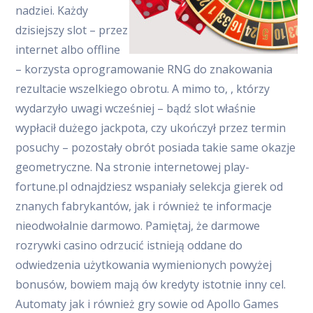
nadziei. Każdy
dzisiejszy slot – przez
internet albo offline
– korzysta oprogramowanie RNG do znakowania
rezultacie wszelkiego obrotu. A mimo to, , którzy
wydarzyło uwagi wcześniej – bądź slot właśnie
wypłacił dużego jackpota, czy ukończył przez termin
posuchy – pozostały obrót posiada takie same okazje
geometryczne. Na stronie internetowej play-
fortune.pl odnajdziesz wspaniały selekcja gierek od
znanych fabrykantów, jak i również te informacje
nieodwołalnie darmowo. Pamiętaj, że darmowe
rozrywki casino odrzucić istnieją oddane do
odwiedzenia użytkowania wymienionych powyżej
bonusów, bowiem mają ów kredyty istotnie inny cel.
Automaty jak i również gry sowie od Apollo Games