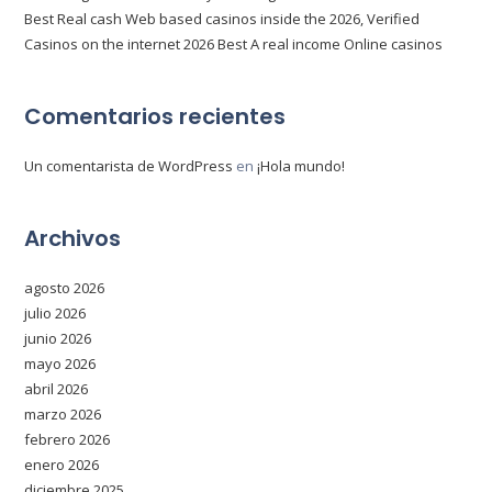
Best Real cash Web based casinos inside the 2026, Verified
Casinos on the internet 2026 Best A real income Online casinos
Comentarios recientes
Un comentarista de WordPress
en
¡Hola mundo!
Archivos
agosto 2026
julio 2026
junio 2026
mayo 2026
abril 2026
marzo 2026
febrero 2026
enero 2026
diciembre 2025