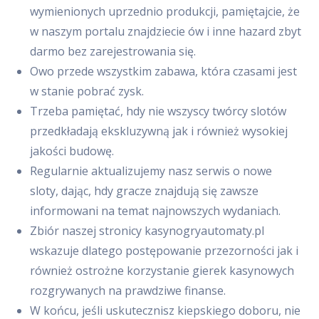
wymienionych uprzednio produkcji, pamiętajcie, że
w naszym portalu znajdziecie ów i inne hazard zbyt
darmo bez zarejestrowania się.
Owo przede wszystkim zabawa, która czasami jest
w stanie pobrać zysk.
Trzeba pamiętać, hdy nie wszyscy twórcy slotów
przedkładają ekskluzywną jak i również wysokiej
jakości budowę.
Regularnie aktualizujemy nasz serwis o nowe
sloty, dając, hdy gracze znajdują się zawsze
informowani na temat najnowszych wydaniach.
Zbiór naszej stronicy kasynogryautomaty.pl
wskazuje dlatego postępowanie przezorności jak i
również ostrożne korzystanie gierek kasynowych
rozgrywanych na prawdziwe finanse.
W końcu, jeśli uskutecznisz kiepskiego doboru, nie