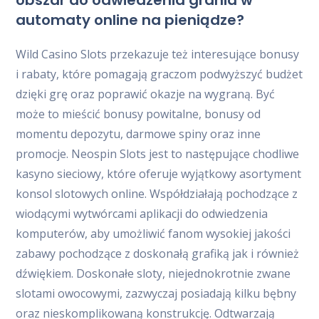
obszar do odwiedzenia grania w
automaty online na pieniądze?
Wild Casino Slots przekazuje też interesujące bonusy
i rabaty, które pomagają graczom podwyższyć budżet
dzięki grę oraz poprawić okazje na wygraną. Być
może to mieścić bonusy powitalne, bonusy od
momentu depozytu, darmowe spiny oraz inne
promocje. Neospin Slots jest to następujące chodliwe
kasyno sieciowy, które oferuje wyjątkowy asortyment
konsol slotowych online. Współdziałają pochodzące z
wiodącymi wytwórcami aplikacji do odwiedzenia
komputerów, aby umożliwić fanom wysokiej jakości
zabawy pochodzące z doskonałą grafiką jak i również
dźwiękiem. Doskonałe sloty, niejednokrotnie zwane
slotami owocowymi, zazwyczaj posiadają kilku bębny
oraz nieskomplikowaną konstrukcję. Odtwarzają