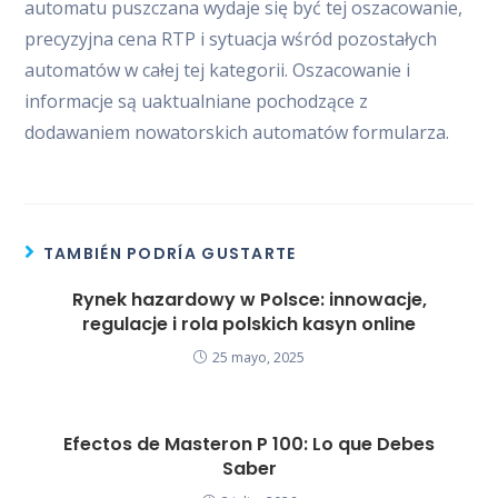
automatu puszczana wydaje się być tej oszacowanie,
precyzyjna cena RTP i sytuacja wśród pozostałych
automatów w całej tej kategorii. Oszacowanie i
informacje są uaktualniane pochodzące z
dodawaniem nowatorskich automatów formularza.
TAMBIÉN PODRÍA GUSTARTE
Rynek hazardowy w Polsce: innowacje,
regulacje i rola polskich kasyn online
25 mayo, 2025
Efectos de Masteron P 100: Lo que Debes
Saber