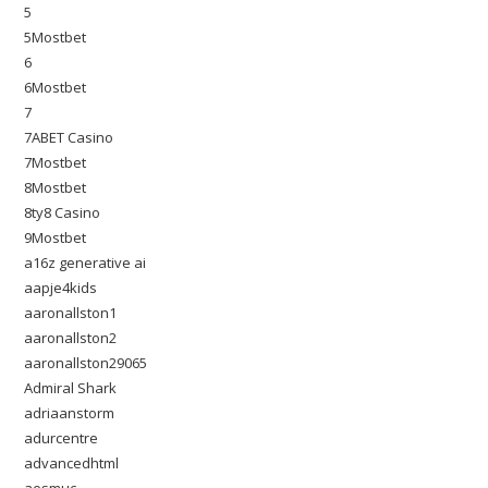
5
5Mostbet
6
6Mostbet
7
7ABET Casino
7Mostbet
8Mostbet
8ty8 Casino
9Mostbet
a16z generative ai
aapje4kids
aaronallston1
aaronallston2
aaronallston29065
Admiral Shark
adriaanstorm
adurcentre
advancedhtml