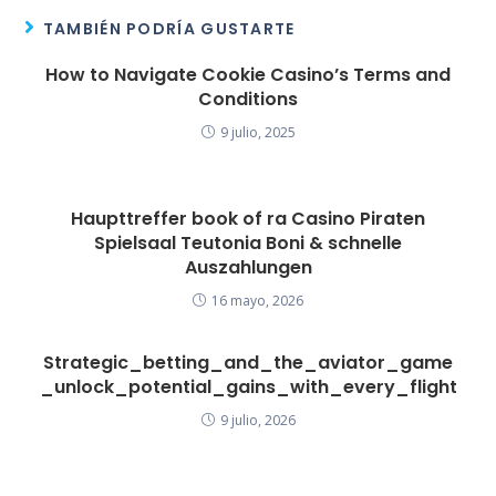
TAMBIÉN PODRÍA GUSTARTE
How to Navigate Cookie Casino’s Terms and
Conditions
9 julio, 2025
Haupttreffer book of ra Casino Piraten
Spielsaal Teutonia Boni & schnelle
Auszahlungen
16 mayo, 2026
Strategic_betting_and_the_aviator_game
_unlock_potential_gains_with_every_flight
9 julio, 2026