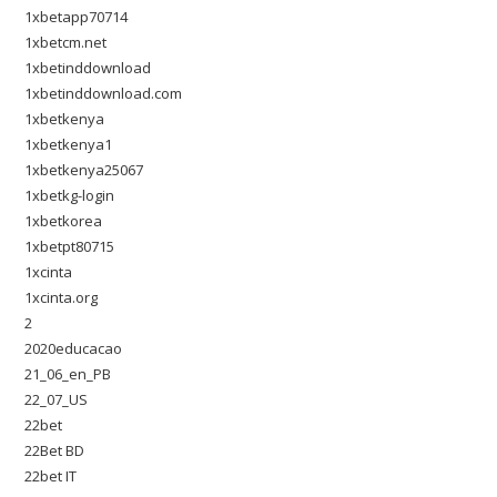
1xbetapp70714
1xbetcm.net
1xbetinddownload
1xbetinddownload.com
1xbetkenya
1xbetkenya1
1xbetkenya25067
1xbetkg-login
1xbetkorea
1xbetpt80715
1xcinta
1xcinta.org
2
2020educacao
21_06_en_PB
22_07_US
22bet
22Bet BD
22bet IT