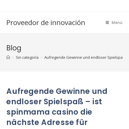
Saltar
al
contenido
Proveedor de innovación
Menú
Blog
>
Sin categoría
>
Aufregende Gewinne und endloser Spielspaß – i
Aufregende Gewinne und
endloser Spielspaß – ist
spinmama casino die
nächste Adresse für