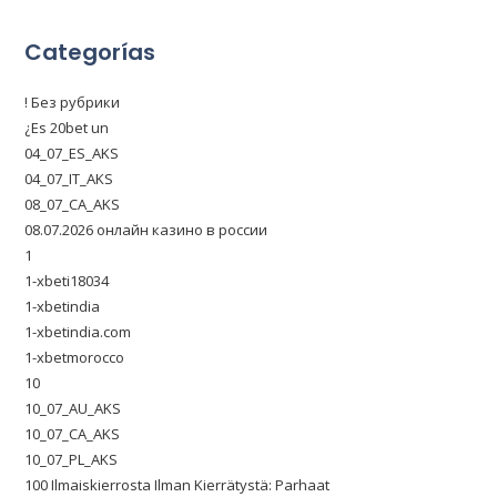
Categorías
! Без рубрики
¿Es 20bet un
04_07_ES_AKS
04_07_IT_AKS
08_07_CA_AKS
08.07.2026 онлайн казино в россии
1
1-xbeti18034
1-xbetindia
1-xbetindia.com
1-xbetmorocco
10
10_07_AU_AKS
10_07_CA_AKS
10_07_PL_AKS
100 Ilmaiskierrosta Ilman Kierrätystä: Parhaat