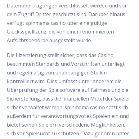
Datenübertragungen verschlüsselt werden und vor
dem Zugriff Dritter geschützt sind. Darüber hinaus
verfügt spinmama casino über eine gültige
Glücksspiellizenz, die von einer renommierten
Aufsichtsbehörde ausgestellt wurde.
Die Lizenzierung stellt sicher, dass das Casino
bestimmten Standards und Vorschriften unterliegt
und regelmäßig von unabhängigen Stellen
kontrolliert wird. Dies umfasst unter anderem die
Überprüfung der Spielsoftware auf Fairness und die
Sicherstellung, dass die finanziellen Mittel der Spieler
sicher verwaltet werden. spinmama casino setzt sich
außerdem für verantwortungsvolles Spielen ein und
bietet seinen Spielern verschiedene Möglichkeiten,
sich vor Spielsucht zu schützen. Dazu gehören unter