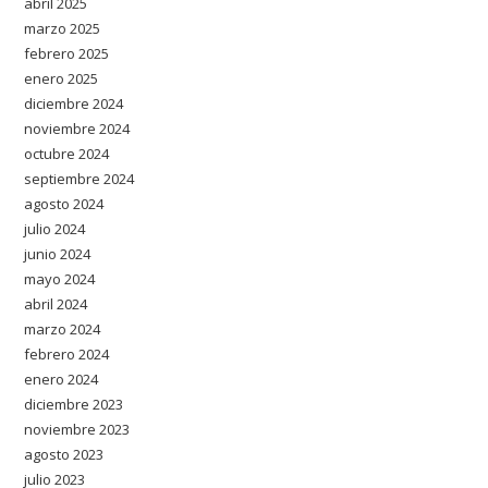
abril 2025
marzo 2025
febrero 2025
enero 2025
diciembre 2024
noviembre 2024
octubre 2024
septiembre 2024
agosto 2024
julio 2024
junio 2024
mayo 2024
abril 2024
marzo 2024
febrero 2024
enero 2024
diciembre 2023
noviembre 2023
agosto 2023
julio 2023