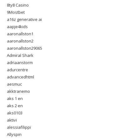
8ty8 Casino
9Mostbet
a16z generative ai
aapje4kids
aaronallston1
aaronallston2
aaronallston29065
Admiral Shark
adriaanstorm
adurcentre
advancedhtml
aesmuc
akktranemo
aks 1 en
aks 2 en
aks0103
aktivi
alessiafilippi
Allyspin