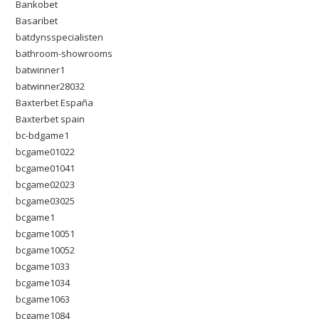
Bankobet
Basaribet
batdynsspecialisten
bathroom-showrooms
batwinner1
batwinner28032
Baxterbet España
Baxterbet spain
bc-bdgame1
bcgame01022
bcgame01041
bcgame02023
bcgame03025
bcgame1
bcgame10051
bcgame10052
bcgame1033
bcgame1034
bcgame1063
bcgame1084