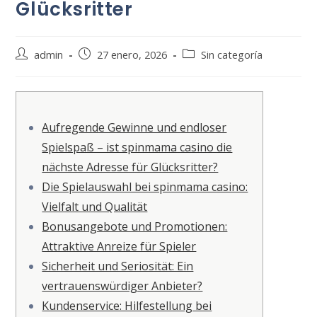
Glücksritter
Autor
Publicación
Categoría
admin
27 enero, 2026
Sin categoría
de
de
de
la
la
la
entrada:
entrada:
entrada:
Aufregende Gewinne und endloser
Spielspaß – ist spinmama casino die
nächste Adresse für Glücksritter?
Die Spielauswahl bei spinmama casino:
Vielfalt und Qualität
Bonusangebote und Promotionen:
Attraktive Anreize für Spieler
Sicherheit und Seriosität: Ein
vertrauenswürdiger Anbieter?
Kundenservice: Hilfestellung bei