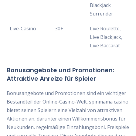
Blackjack
Surrender
Live-Casino
30+
Live Roulette,
Live Blackjack,
Live Baccarat
Bonusangebote und Promotionen:
Attraktive Anreize für Spieler
Bonusangebote und Promotionen sind ein wichtiger
Bestandteil der Online-Casino-Welt. spinmama casino
bietet seinen Spielern eine Vielzahl von attraktiven
Aktionen an, darunter einen Willkommensbonus für
Neukunden, regelmäßige Einzahlungsboni, Freispiele
und spezielle Turniere. Diese Angebote dienen dazu,