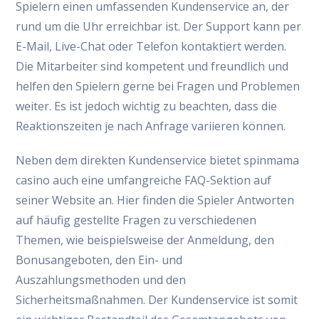
Spielern einen umfassenden Kundenservice an, der
rund um die Uhr erreichbar ist. Der Support kann per
E-Mail, Live-Chat oder Telefon kontaktiert werden.
Die Mitarbeiter sind kompetent und freundlich und
helfen den Spielern gerne bei Fragen und Problemen
weiter. Es ist jedoch wichtig zu beachten, dass die
Reaktionszeiten je nach Anfrage variieren können.
Neben dem direkten Kundenservice bietet spinmama
casino auch eine umfangreiche FAQ-Sektion auf
seiner Website an. Hier finden die Spieler Antworten
auf häufig gestellte Fragen zu verschiedenen
Themen, wie beispielsweise der Anmeldung, den
Bonusangeboten, den Ein- und
Auszahlungsmethoden und den
Sicherheitsmaßnahmen. Der Kundenservice ist somit