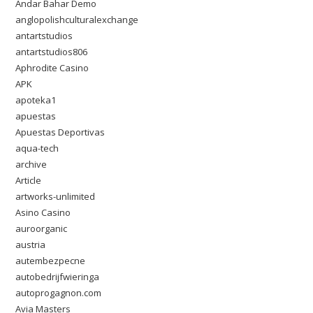
Andar Bahar Demo
anglopolishculturalexchange
antartstudios
antartstudios806
Aphrodite Casino
APK
apoteka1
apuestas
Apuestas Deportivas
aqua-tech
archive
Article
artworks-unlimited
Asino Casino
auroorganic
austria
autembezpecne
autobedrijfwieringa
autoprogagnon.com
Avia Masters