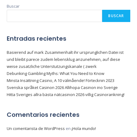
Buscar
BUSCAR
Entradas recientes
Basierend auf mark Zusammenhalt ihr ursprunglichen Datei ist
und bleibt parece zudem lebensklug anzunehmen, auf diese
weise zusatzliche Unterstutzungskanale ( zwerk
Debunking Gambling Myths: What You Need to Know
Minsta Insättning Casino, A 10 välmående! Förtecknin 2023
Svenska språket Casinon 2026 Allihopa Casinon ino Sverige
Hitta Sveriges allra bästa nätcasinon 2026 villig Casinorankning!
Comentarios recientes
Un comentarista de WordPress
en
¡Hola mundo!