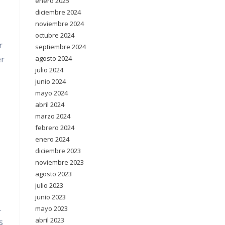
enero 2025
diciembre 2024
noviembre 2024
octubre 2024
r
septiembre 2024
er
agosto 2024
julio 2024
junio 2024
mayo 2024
abril 2024
marzo 2024
febrero 2024
enero 2024
diciembre 2023
noviembre 2023
agosto 2023
julio 2023
junio 2023
.
mayo 2023
abril 2023
s