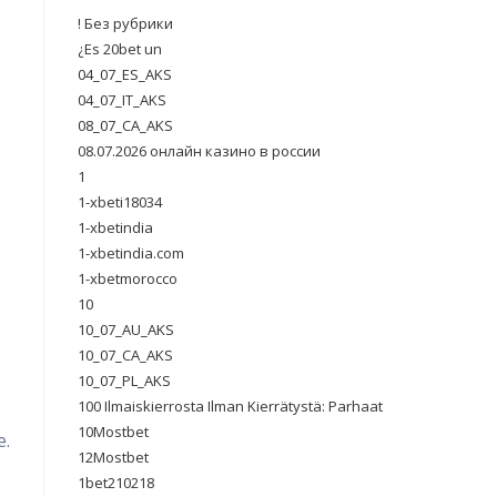
! Без рубрики
¿Es 20bet un
04_07_ES_AKS
04_07_IT_AKS
08_07_CA_AKS
08.07.2026 онлайн казино в россии
1
1-xbeti18034
1-xbetindia
1-xbetindia.com
1-xbetmorocco
10
10_07_AU_AKS
10_07_CA_AKS
10_07_PL_AKS
100 Ilmaiskierrosta Ilman Kierrätystä: Parhaat
10Mostbet
e.
12Mostbet
1bet210218