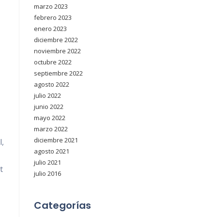
marzo 2023
febrero 2023
enero 2023
diciembre 2022
noviembre 2022
octubre 2022
septiembre 2022
agosto 2022
julio 2022
junio 2022
mayo 2022
marzo 2022
diciembre 2021
l,
agosto 2021
julio 2021
t
julio 2016
Categorías