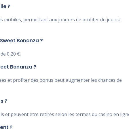
ile ?
s mobiles, permettant aux joueurs de profiter du jeu où
à Sweet Bonanza ?
de 0,20 €.
Sweet Bonanza ?
mises et profiter des bonus peut augmenter les chances de
s ?
s et peuvent être retirés selon les termes du casino en lign
ent ?