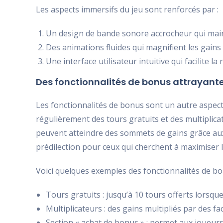
Les aspects immersifs du jeu sont renforcés par :
Un design de bande sonore accrocheur qui maint
Des animations fluides qui magnifient les gains 
Une interface utilisateur intuitive qui facilite l
Des fonctionnalités de bonus attrayant
Les fonctionnalités de bonus sont un autre aspect
régulièrement des tours gratuits et des multiplic
peuvent atteindre des sommets de gains grâce aux 
prédilection pour ceux qui cherchent à maximiser l
Voici quelques exemples des fonctionnalités de bo
Tours gratuits : jusqu’à 10 tours offerts lorsq
Multiplicateurs : des gains multipliés par des fa
Section « achat de bonus » : permet aux joueurs