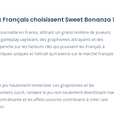
 Français choisissent Sweet Bonanza 
ournable en France, attirant un grand nombre de joueurs.
n gameplay captivant, des graphismes attrayants et des
penche sur les facteurs clés qui poussent les Français à
tiques uniques et l’attrait qu’il exerce sur le marché français
e jeu hautement immersive. Les graphismes et les
nivers sucré, rendant le jeu non seulement divertissant ma
entraînante et les effets sonores contribuent à créer une
rs.