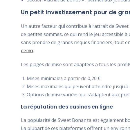
Un petit investissement pour de gra
Un autre facteur qui contribue à l’attrait de Sweet
de petites sommes, ce qui rend le jeu accessible à 
sans prendre de grands risques financiers, tout en
demo
.
Les plages de mise sont adaptées à tous les profils
Mises minimales à partir de 0,20 €.
Mises maximales qui peuvent atteindre jusqu’à 
Options de mise variées qui s’adaptent aux préf
La réputation des casinos en ligne
La popularité de Sweet Bonanza est également boos
La plupart de ces plateformes offrent un environ