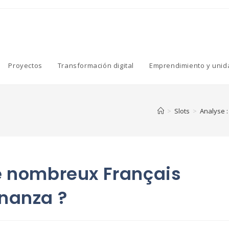
Proyectos
Transformación digital
Emprendimiento y unid
>
Slots
>
Analyse 
e nombreux Français
nanza ?