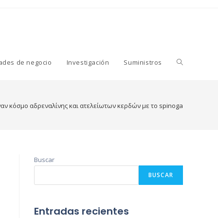
ades de negocio
Investigación
Suministros
αν κόσμο αδρεναλίνης και ατελείωτων κερδών με το spinogambino, την 
Buscar
BUSCAR
Entradas recientes