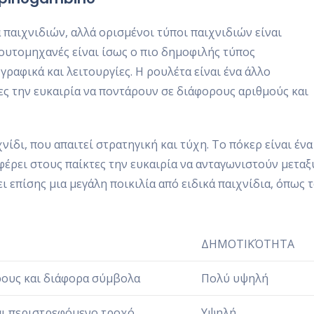
 παιχνιδιών, αλλά ορισμένοι τύποι παιχνιδιών είναι
ρουτομηχανές είναι ίσως ο πιο δημοφιλής τύπος
γραφικά και λειτουργίες. Η ρουλέτα είναι ένα άλλο
ες την ευκαιρία να ποντάρουν σε διάφορους αριθμούς και
νίδι, που απαιτεί στρατηγική και τύχη. Το πόκερ είναι ένα
φέρει στους παίκτες την ευκαιρία να ανταγωνιστούν μεταξ
ι επίσης μια μεγάλη ποικιλία από ειδικά παιχνίδια, όπως 
ΔΗΜΟΤΙΚΌΤΗΤΑ
ρους και διάφορα σύμβολα
Πολύ υψηλή
και περιστρεφόμενο τροχό
Υψηλή