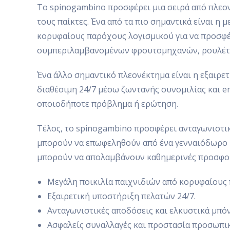
Το spinogambino προσφέρει μια σειρά από πλεον
τους παίκτες. Ένα από τα πιο σημαντικά είναι η 
κορυφαίους παρόχους λογισμικού για να προσφέ
συμπεριλαμβανομένων φρουτομηχανών, ρουλέτας
Ένα άλλο σημαντικό πλεονέκτημα είναι η εξαιρε
διαθέσιμη 24/7 μέσω ζωντανής συνομιλίας και ema
οποιοδήποτε πρόβλημα ή ερώτηση.
Τέλος, το spinogambino προσφέρει ανταγωνιστικ
μπορούν να επωφεληθούν από ένα γενναιόδωρο 
μπορούν να απολαμβάνουν καθημερινές προσφορ
Μεγάλη ποικιλία παιχνιδιών από κορυφαίους
Εξαιρετική υποστήριξη πελατών 24/7.
Ανταγωνιστικές αποδόσεις και ελκυστικά μπό
Ασφαλείς συναλλαγές και προστασία προσωπι