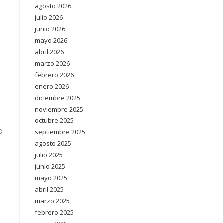
agosto 2026
julio 2026
junio 2026
mayo 2026
abril 2026
marzo 2026
febrero 2026
enero 2026
diciembre 2025
noviembre 2025
octubre 2025
o
septiembre 2025
agosto 2025
julio 2025
junio 2025
mayo 2025
abril 2025
marzo 2025
febrero 2025