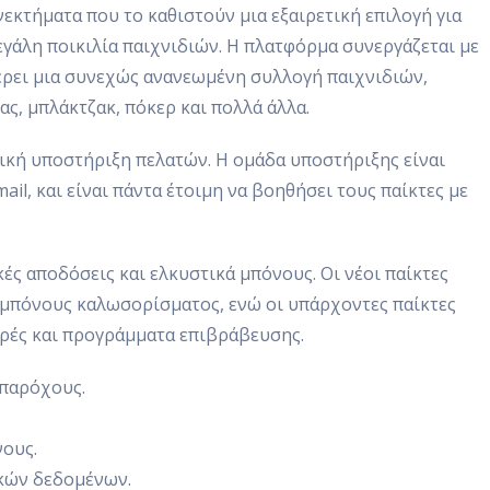
εκτήματα που το καθιστούν μια εξαιρετική επιλογή για
μεγάλη ποικιλία παιχνιδιών. Η πλατφόρμα συνεργάζεται με
ρει μια συνεχώς ανανεωμένη συλλογή παιχνιδιών,
, μπλάκτζακ, πόκερ και πολλά άλλα.
τική υποστήριξη πελατών. Η ομάδα υποστήριξης είναι
il, και είναι πάντα έτοιμη να βοηθήσει τους παίκτες με
ές αποδόσεις και ελκυστικά μπόνους. Οι νέοι παίκτες
μπόνους καλωσορίσματος, ενώ οι υπάρχοντες παίκτες
ές και προγράμματα επιβράβευσης.
 παρόχους.
νους.
κών δεδομένων.