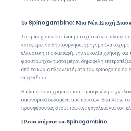
Το Spinogambino: Μια Νέα Εποχή Διασκ
Το spinogambino είναι μια σχετικά νέα πλατφόρ
καταφέρει να δημιουργήσει γρήγορα ένα ισχυρό ό
ελκυστική της διεπαφή, την ευκολία χρήσης και 
φρουτομηχανήματα μέχρι δημοφιλή επιτραπέζια πα
από τα κύρια πλεονεκτήματα του spinogambino ε
παιχνιδιού.
Η πλατφόρμα χρησιμοποιεί προηγμένη τεχνολογ
οικονομικά δεδομένα των παικτών. Επιπλέον, το
προσφέροντας στους παίκτες εργαλεία για τον έ
Πλεονεκτήματα του Spinogambino