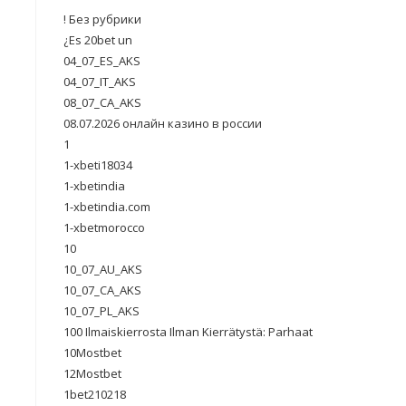
! Без рубрики
¿Es 20bet un
04_07_ES_AKS
04_07_IT_AKS
08_07_CA_AKS
08.07.2026 онлайн казино в россии
1
1-xbeti18034
1-xbetindia
1-xbetindia.com
1-xbetmorocco
10
10_07_AU_AKS
10_07_CA_AKS
10_07_PL_AKS
100 Ilmaiskierrosta Ilman Kierrätystä: Parhaat
10Mostbet
12Mostbet
1bet210218