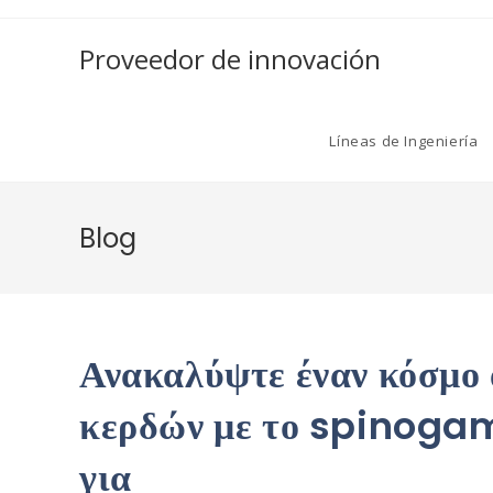
Saltar
al
Proveedor de innovación
contenido
Líneas de Ingeniería
Blog
Ανακαλύψτε έναν κόσμο 
κερδών με το spinogam
για