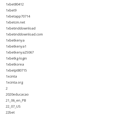
1xbet80412
1xbet9
1xbetapp70714
1xbetcm.net
1xbetinddownload
1xbetinddownload.com
1xbetkenya
1xbetkenya1
1xbetkenya25067
1xbetkg-login
1xbetkorea
1xbetpt80715
1xcinta
1xcinta.org
2
2020educacao
21_06_en_PB
22_07_US
22bet