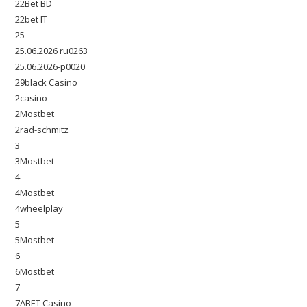
22Bet BD
22bet IT
25
25.06.2026 ru0263
25.06.2026-p0020
29black Casino
2casino
2Mostbet
2rad-schmitz
3
3Mostbet
4
4Mostbet
4wheelplay
5
5Mostbet
6
6Mostbet
7
7ABET Casino