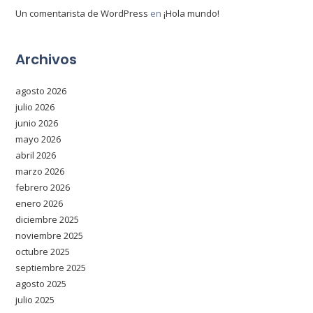
Un comentarista de WordPress
en
¡Hola mundo!
Archivos
agosto 2026
julio 2026
junio 2026
mayo 2026
abril 2026
marzo 2026
febrero 2026
enero 2026
diciembre 2025
noviembre 2025
octubre 2025
septiembre 2025
agosto 2025
julio 2025