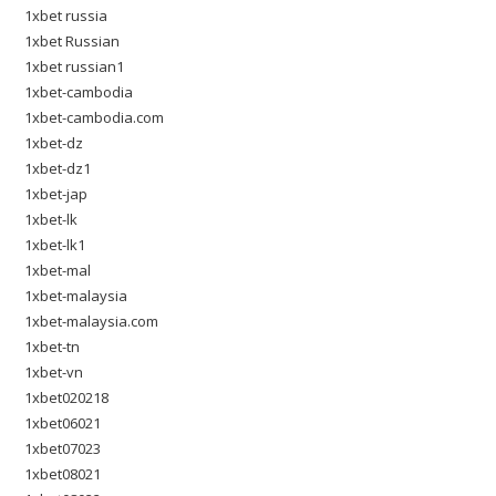
1xbet russia
1xbet Russian
1xbet russian1
1xbet-cambodia
1xbet-cambodia.com
1xbet-dz
1xbet-dz1
1xbet-jap
1xbet-lk
1xbet-lk1
1xbet-mal
1xbet-malaysia
1xbet-malaysia.com
1xbet-tn
1xbet-vn
1xbet020218
1xbet06021
1xbet07023
1xbet08021