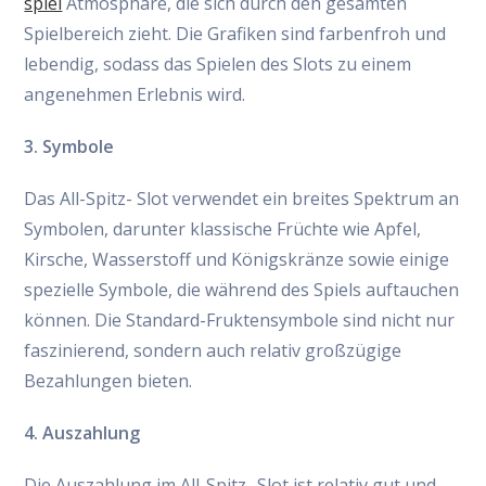
spiel
Atmosphäre, die sich durch den gesamten
Spielbereich zieht. Die Grafiken sind farbenfroh und
lebendig, sodass das Spielen des Slots zu einem
angenehmen Erlebnis wird.
3. Symbole
Das All-Spitz- Slot verwendet ein breites Spektrum an
Symbolen, darunter klassische Früchte wie Apfel,
Kirsche, Wasserstoff und Königskränze sowie einige
spezielle Symbole, die während des Spiels auftauchen
können. Die Standard-Fruktensymbole sind nicht nur
faszinierend, sondern auch relativ großzügige
Bezahlungen bieten.
4. Auszahlung
Die Auszahlung im All-Spitz- Slot ist relativ gut und