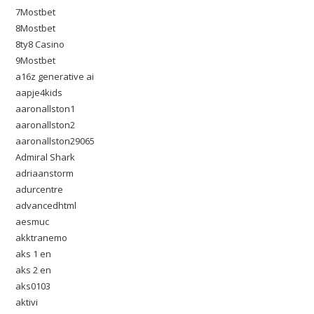
7Mostbet
8Mostbet
8ty8 Casino
9Mostbet
a16z generative ai
aapje4kids
aaronallston1
aaronallston2
aaronallston29065
Admiral Shark
adriaanstorm
adurcentre
advancedhtml
aesmuc
akktranemo
aks 1 en
aks 2 en
aks0103
aktivi