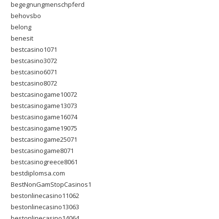
begegnungmenschpferd
behovsbo
belong
benesit
bestcasino1071
bestcasino3072
bestcasino6071
bestcasino8072
bestcasinogame10072
bestcasinogame13073
bestcasinogame16074
bestcasinogame19075
bestcasinogame25071
bestcasinogame8071
bestcasinogreece8061
bestdiplomsa.com
BestNonGamStopCasinos1
bestonlinecasino11062
bestonlinecasino13063
bestonlinecasino14064