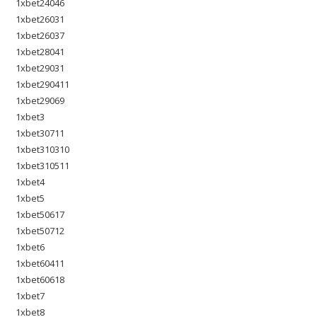
1xbet24046
1xbet26031
1xbet26037
1xbet28041
1xbet29031
1xbet290411
1xbet29069
1xbet3
1xbet30711
1xbet310310
1xbet310511
1xbet4
1xbet5
1xbet50617
1xbet50712
1xbet6
1xbet60411
1xbet60618
1xbet7
1xbet8