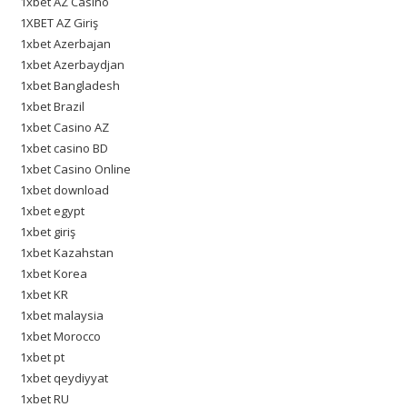
1xbet AZ Casino
1XBET AZ Giriş
1xbet Azerbajan
1xbet Azerbaydjan
1xbet Bangladesh
1xbet Brazil
1xbet Casino AZ
1xbet casino BD
1xbet Casino Online
1xbet download
1xbet egypt
1xbet giriş
1xbet Kazahstan
1xbet Korea
1xbet KR
1xbet malaysia
1xbet Morocco
1xbet pt
1xbet qeydiyyat
1xbet RU