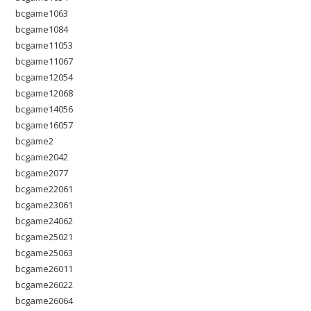
bcgame1063
bcgame1084
bcgame11053
bcgame11067
bcgame12054
bcgame12068
bcgame14056
bcgame16057
bcgame2
bcgame2042
bcgame2077
bcgame22061
bcgame23061
bcgame24062
bcgame25021
bcgame25063
bcgame26011
bcgame26022
bcgame26064