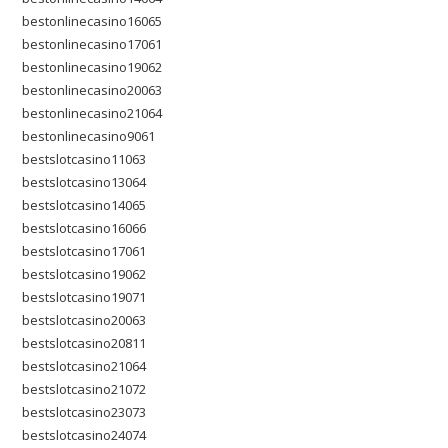
bestonlinecasino16065
bestonlinecasino17061
bestonlinecasino19062
bestonlinecasino20063
bestonlinecasino21064
bestonlinecasino9061
bestslotcasino11063
bestslotcasino13064
bestslotcasino14065
bestslotcasino16066
bestslotcasino17061
bestslotcasino19062
bestslotcasino19071
bestslotcasino20063
bestslotcasino20811
bestslotcasino21064
bestslotcasino21072
bestslotcasino23073
bestslotcasino24074