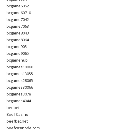
bcgame6062
bcgame60710
bcgame7042
bcgame7063
bcgame8043
bcgame8064
bcgame9051
bcgame9065
bcgamehub
bcgames10066
bcgames13055
bcgames28065
bcgames30066
bcgames3078
bcgames4044
beebet
Beef Casino
beefbet.net
beefcasinode.com