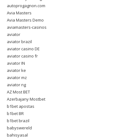
autoprogagnon.com
Avia Masters
Avia Masters Demo
aviamasters-casinos
aviator
aviator brazil
aviator casino DE
aviator casino fr
aviator IN
aviator ke
aviator mz
aviator ng
AZ Most BET
Azerbajany Mostbet
b1bet apostas
b1bet BR
b1bet brazil
babyswereld
bahisyasal