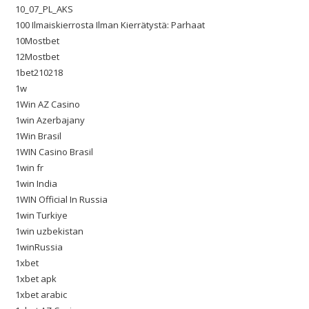
10_07_PL_AKS
100 Ilmaiskierrosta Ilman Kierrätystä: Parhaat
10Mostbet
12Mostbet
1bet210218
1w
1Win AZ Casino
1win Azerbajany
1Win Brasil
1WIN Casino Brasil
1win fr
1win India
1WIN Official In Russia
1win Turkiye
1win uzbekistan
1winRussia
1xbet
1xbet apk
1xbet arabic