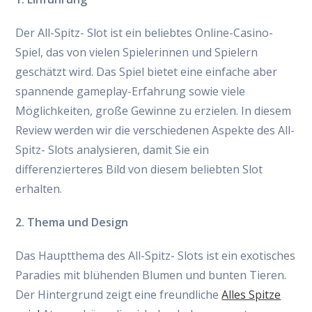
Der All-Spitz- Slot ist ein beliebtes Online-Casino-
Spiel, das von vielen Spielerinnen und Spielern
geschätzt wird. Das Spiel bietet eine einfache aber
spannende gameplay-Erfahrung sowie viele
Möglichkeiten, große Gewinne zu erzielen. In diesem
Review werden wir die verschiedenen Aspekte des All-
Spitz- Slots analysieren, damit Sie ein
differenzierteres Bild von diesem beliebten Slot
erhalten.
2. Thema und Design
Das Hauptthema des All-Spitz- Slots ist ein exotisches
Paradies mit blühenden Blumen und bunten Tieren.
Der Hintergrund zeigt eine freundliche
Alles Spitze