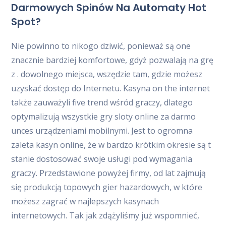
Darmowych Spinów Na Automaty Hot
Spot?
Nie powinno to nikogo dziwić, ponieważ są one
znacznie bardziej komfortowe, gdyż pozwalają na grę
z . dowolnego miejsca, wszędzie tam, gdzie możesz
uzyskać dostęp do Internetu. Kasyna on the internet
także zauważyli five trend wśród graczy, dlatego
optymalizują wszystkie gry sloty online za darmo
unces urządzeniami mobilnymi. Jest to ogromna
zaleta kasyn online, że w bardzo krótkim okresie są t
stanie dostosować swoje usługi pod wymagania
graczy. Przedstawione powyżej firmy, od lat zajmują
się produkcją topowych gier hazardowych, w które
możesz zagrać w najlepszych kasynach
internetowych. Tak jak zdążyliśmy już wspomnieć,