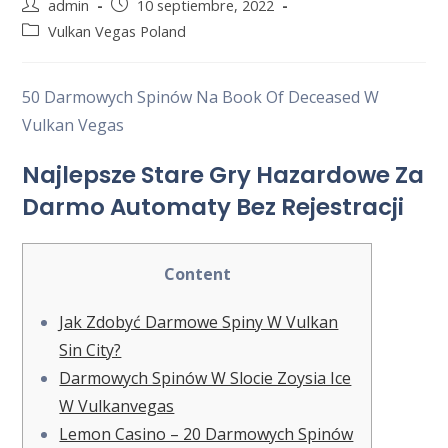
Autor
Publicación
admin
10 septiembre, 2022
de
de
Categoría
Vulkan Vegas Poland
la
la
de
entrada:
entrada:
la
entrada:
50 Darmowych Spinów Na Book Of Deceased W
Vulkan Vegas
Najlepsze Stare Gry Hazardowe Za
Darmo Automaty Bez Rejestracji
Content
Jak Zdobyć Darmowe Spiny W Vulkan
Sin City?
Darmowych Spinów W Slocie Zoysia Ice
W Vulkanvegas
Lemon Casino – 20 Darmowych Spinów