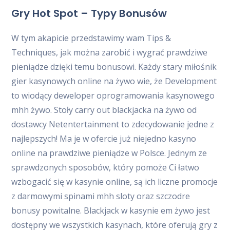
Gry Hot Spot – Typy Bonusów
W tym akapicie przedstawimy wam Tips &
Techniques, jak można zarobić i wygrać prawdziwe
pieniądze dzięki temu bonusowi. Każdy stary miłośnik
gier kasynowych online na żywo wie, że Development
to wiodący deweloper oprogramowania kasynowego
mhh żywo. Stoły carry out blackjacka na żywo od
dostawcy Netentertainment to zdecydowanie jedne z
najlepszych! Ma je w ofercie już niejedno kasyno
online na prawdziwe pieniądze w Polsce. Jednym ze
sprawdzonych sposobów, który pomoże Ci łatwo
wzbogacić się w kasynie online, są ich liczne promocje
z darmowymi spinami mhh sloty oraz szczodre
bonusy powitalne. Blackjack w kasynie em żywo jest
dostępny we wszystkich kasynach, które oferują gry z