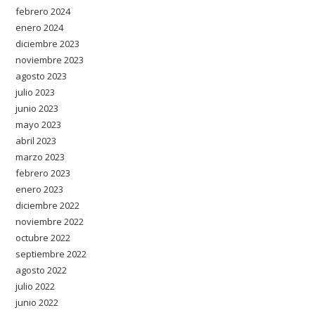
febrero 2024
enero 2024
diciembre 2023
noviembre 2023
agosto 2023
julio 2023
junio 2023
mayo 2023
abril 2023
marzo 2023
febrero 2023
enero 2023
diciembre 2022
noviembre 2022
octubre 2022
septiembre 2022
agosto 2022
julio 2022
junio 2022