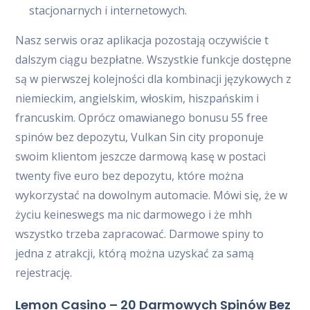
stacjonarnych i internetowych.
Nasz serwis oraz aplikacja pozostają oczywiście t
dalszym ciągu bezpłatne. Wszystkie funkcje dostępne
są w pierwszej kolejności dla kombinacji językowych z
niemieckim, angielskim, włoskim, hiszpańskim i
francuskim. Oprócz omawianego bonusu 55 free
spinów bez depozytu, Vulkan Sin city proponuje
swoim klientom jeszcze darmową kasę w postaci
twenty five euro bez depozytu, które można
wykorzystać na dowolnym automacie. Mówi się, że w
życiu keineswegs ma nic darmowego i że mhh
wszystko trzeba zapracować. Darmowe spiny to
jedna z atrakcji, którą można uzyskać za samą
rejestrację.
Lemon Casino – 20 Darmowych Spinów Bez