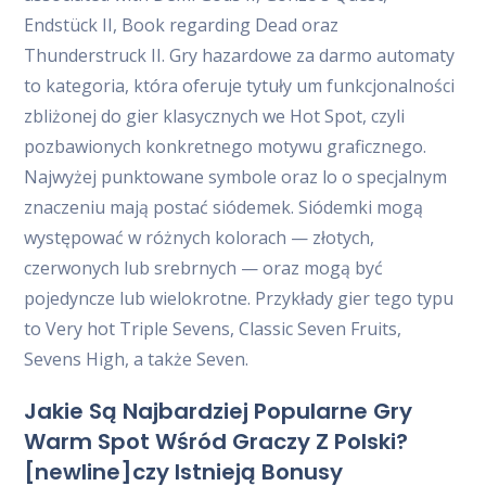
Endstück II, Book regarding Dead oraz
Thunderstruck II. Gry hazardowe za darmo automaty
to kategoria, która oferuje tytuły um funkcjonalności
zbliżonej do gier klasycznych we Hot Spot, czyli
pozbawionych konkretnego motywu graficznego.
Najwyżej punktowane symbole oraz lo o specjalnym
znaczeniu mają postać siódemek. Siódemki mogą
występować w różnych kolorach — złotych,
czerwonych lub srebrnych — oraz mogą być
pojedyncze lub wielokrotne. Przykłady gier tego typu
to Very hot Triple Sevens, Classic Seven Fruits,
Sevens High, a także Seven.
Jakie Są Najbardziej Popularne Gry
Warm Spot Wśród Graczy Z Polski?
[newline]czy Istnieją Bonusy