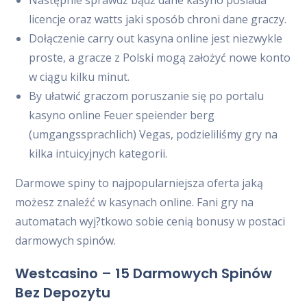
Następnie sprawdź bądź dane kasyno posiada
licencje oraz watts jaki sposób chroni dane graczy.
Dołączenie carry out kasyna online jest niezwykle
proste, a gracze z Polski mogą założyć nowe konto
w ciągu kilku minut.
By ułatwić graczom poruszanie się po portalu
kasyno online Feuer speiender berg
(umgangssprachlich) Vegas, podzieliliśmy gry na
kilka intuicyjnych kategorii.
Darmowe spiny to najpopularniejsza oferta jaką
możesz znaleźć w kasynach online. Fani gry na
automatach wyj?tkowo sobie cenią bonusy w postaci
darmowych spinów.
Westcasino – 15 Darmowych Spinów
Bez Depozytu