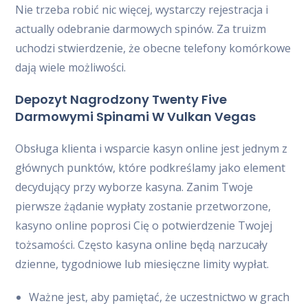
Nie trzeba robić nic więcej, wystarczy rejestracja i
actually odebranie darmowych spinów. Za truizm
uchodzi stwierdzenie, że obecne telefony komórkowe
dają wiele możliwości.
Depozyt Nagrodzony Twenty Five
Darmowymi Spinami W Vulkan Vegas
Obsługa klienta i wsparcie kasyn online jest jednym z
głównych punktów, które podkreślamy jako element
decydujący przy wyborze kasyna. Zanim Twoje
pierwsze żądanie wypłaty zostanie przetworzone,
kasyno online poprosi Cię o potwierdzenie Twojej
tożsamości. Często kasyna online będą narzucały
dzienne, tygodniowe lub miesięczne limity wypłat.
Ważne jest, aby pamiętać, że uczestnictwo w grach