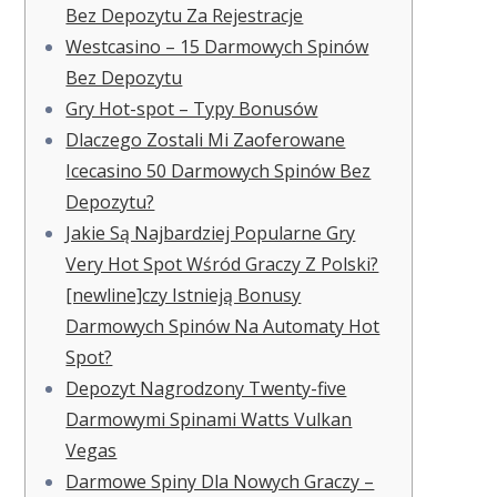
Bez Depozytu Za Rejestracje
Westcasino – 15 Darmowych Spinów
Bez Depozytu
Gry Hot-spot – Typy Bonusów
Dlaczego Zostali Mi Zaoferowane
Icecasino 50 Darmowych Spinów Bez
Depozytu?
Jakie Są Najbardziej Popularne Gry
Very Hot Spot Wśród Graczy Z Polski?
[newline]czy Istnieją Bonusy
Darmowych Spinów Na Automaty Hot
Spot?
Depozyt Nagrodzony Twenty-five
Darmowymi Spinami Watts Vulkan
Vegas
Darmowe Spiny Dla Nowych Graczy –