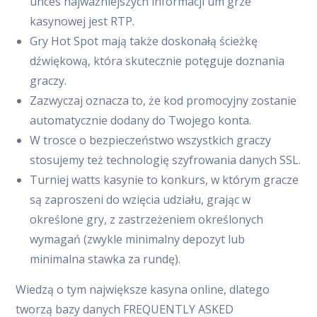
unces najważniejszych informacji um grze
kasynowej jest RTP.
Gry Hot Spot mają także doskonałą ścieżkę
dźwiękową, która skutecznie potęguje doznania
graczy.
Zazwyczaj oznacza to, że kod promocyjny zostanie
automatycznie dodany do Twojego konta.
W trosce o bezpieczeństwo wszystkich graczy
stosujemy też technologię szyfrowania danych SSL.
Turniej watts kasynie to konkurs, w którym gracze
są zaproszeni do wzięcia udziału, grając w
określone gry, z zastrzeżeniem określonych
wymagań (zwykle minimalny depozyt lub
minimalna stawka za rundę).
Wiedzą o tym największe kasyna online, dlatego
tworzą bazy danych FREQUENTLY ASKED