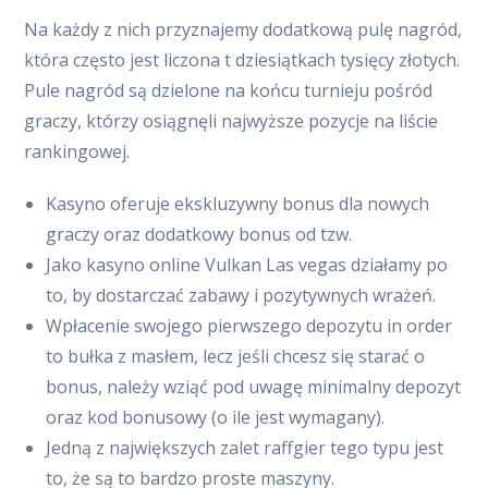
Na każdy z nich przyznajemy dodatkową pulę nagród,
która często jest liczona t dziesiątkach tysięcy złotych.
Pule nagród są dzielone na końcu turnieju pośród
graczy, którzy osiągnęli najwyższe pozycje na liście
rankingowej.
Kasyno oferuje ekskluzywny bonus dla nowych
graczy oraz dodatkowy bonus od tzw.
Jako kasyno online Vulkan Las vegas działamy po
to, by dostarczać zabawy i pozytywnych wrażeń.
Wpłacenie swojego pierwszego depozytu in order
to bułka z masłem, lecz jeśli chcesz się starać o
bonus, należy wziąć pod uwagę minimalny depozyt
oraz kod bonusowy (o ile jest wymagany).
Jedną z największych zalet raffgier tego typu jest
to, że są to bardzo proste maszyny.