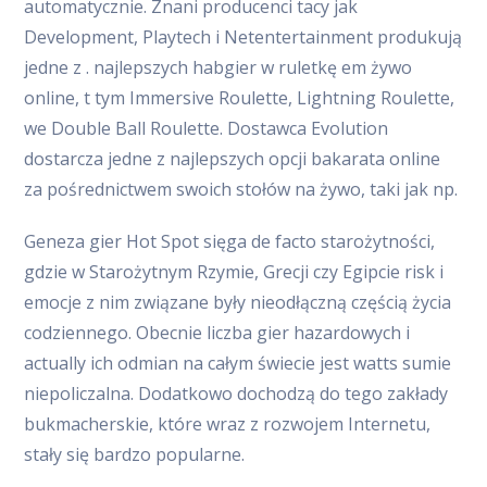
automatycznie. Znani producenci tacy jak
Development, Playtech i Netentertainment produkują
jedne z . najlepszych habgier w ruletkę em żywo
online, t tym Immersive Roulette, Lightning Roulette,
we Double Ball Roulette. Dostawca Evolution
dostarcza jedne z najlepszych opcji bakarata online
za pośrednictwem swoich stołów na żywo, taki jak np.
Geneza gier Hot Spot sięga de facto starożytności,
gdzie w Starożytnym Rzymie, Grecji czy Egipcie risk i
emocje z nim związane były nieodłączną częścią życia
codziennego. Obecnie liczba gier hazardowych i
actually ich odmian na całym świecie jest watts sumie
niepoliczalna. Dodatkowo dochodzą do tego zakłady
bukmacherskie, które wraz z rozwojem Internetu,
stały się bardzo popularne.