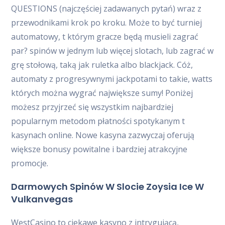
QUESTIONS (najczęściej zadawanych pytań) wraz z
przewodnikami krok po kroku. Może to być turniej
automatowy, t którym gracze będą musieli zagrać
par? spinów w jednym lub więcej slotach, lub zagrać w
grę stołową, taką jak ruletka albo blackjack. Cóż,
automaty z progresywnymi jackpotami to takie, watts
których można wygrać największe sumy! Poniżej
możesz przyjrzeć się wszystkim najbardziej
popularnym metodom płatności spotykanym t
kasynach online. Nowe kasyna zazwyczaj oferują
większe bonusy powitalne i bardziej atrakcyjne
promocje.
Darmowych Spinów W Slocie Zoysia Ice W
Vulkanvegas
WestCasino to ciekawe kasyno z intrygującą,