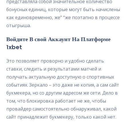
представляла собой значительное количество
бонусных единиц, которые могут быть начислены
как единовременно, же” “же поэтапно в процессе
отыгрыша.
Войдите В свой Аккаунт На Платформе
1xbet
Это позволяет проворно и удобно сделать
ставки, следить и результатами матчей и
получать актуальную доступную о спортивных
событиях. Зеркало – это даже не копия, а сам сайт
букмекера, но со другим адресом же сети. Дело в
том, что блокировка работает не же, чтобы
провайдер самостоятельно обнаруживал, какой
сайт принадлежит букмекеру, только какой нет.