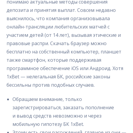
понимаю актуальные методы совершения
депозита и принятия выплат. Совсем недавно
выяснилось, что компания организовывала
онлайн-трансляции любительских матчей с
участием детей (от 14 лет), вызывая этические и
правовые распри. Скачать браузер можно
бесплатно на собственный компьютер, планшет
также смартфон, которые поддерживая
программное обеспечение iOS или Андроид. Хотя
1xBet — нелегальная БК, российские законы
бессильны против подобных случаев.
Обращаем внимание, только
зарегистрироваться, заказать пополнение
и вывод средств невозможно и через
мобильную гипотезу БК 1xBet.
Этому есть свои рассуждений, главное из они —