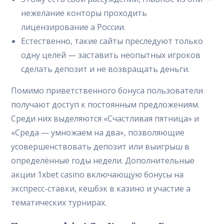
нежелание конторы проходить
лицензирование а России.
Естественно, такие сайты преследуют только
одну целей — заставить неопытных игроков
сделать депозит и не возвращать деньги.
Помимо приветственного бонуса пользователи
получают доступ к постоянным предложениям.
Среди них выделяются «Счастливая пятница» и
«Среда — умножаем на два», позволяющие
усовершенствовать депозит или выигрыш в
определённые годы недели. Дополнительные
акции 1xbet casino включающую бонусы на
экспресс-ставки, кешбэк в казино и участие а
тематических турнирах.