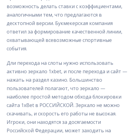
возможность делать ставки с коэффициентами,
аналогичными тем, что предлагаются в
десктопной версии. Букмекерская компания
ответил за формирование качественной линии,
охватывающей всевозможные спортивные
события.
Дли перехода на слоты нужно использовать
активно зеркало 1xbet, и после перехода и сайт —
нажать на раздел казино. Большинство
пользователей полагают, что зеркало —
наиболее простой методом обхода блокировки
сайта 1xBet в РОССИЙСКОЙ. Зеркало не можно
скачивать, и скорость его работы не высокая.
Игроки, они находятся за досягаемости
Российской Федерации, может заходить на