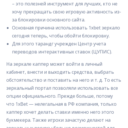
– это полезней инструмент для лучших, кто не
хочу прекращать свою игровую активность из-
за блокировки основного сайта.
Основная причина использовать 1xbet зеркало
сегодня теперь, чтобы обойти блокировку.
Для этого тарандг учрежден Центр учета
переводов интерактивных ставок (ЦУПИС).
На зеркале каппер может войти в личный
кабинет, внести и выходить средства, выбрать
обстоятельство и поставить на него и т. д. То есть
зеркальный портал позволяли использовать все
опции официального. Прежде больше, потому
что 1xBet — нелегальная в РФ компания, только
каппер хочет делать ставки именно него этого
букмекера. Также игроки зачастую делают на