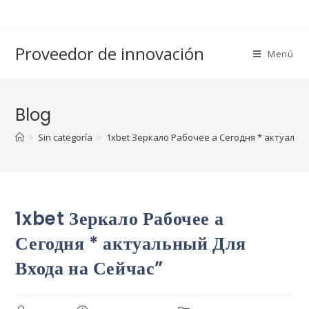
Saltar
al
contenido
Proveedor de innovación
Menú
Blog
>
Sin categoría
>
1xbet Зеркало Рабочее а Сегодня * актуальн
1xbet Зеркало Рабочее а
Сегодня * актуальный Для
Входа на Сейчас”