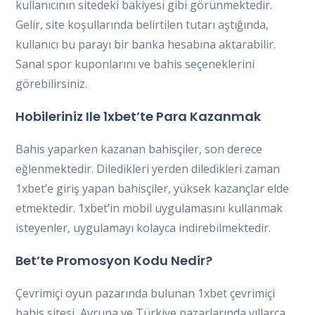
kullanıcının sitedeki bakiyesi gibi görünmektedir.
Gelir, site koşullarında belirtilen tutarı aştığında,
kullanıcı bu parayı bir banka hesabına aktarabilir.
Sanal spor kuponlarını ve bahis seçeneklerini
görebilirsiniz.
Hobileriniz Ile 1xbet’te Para Kazanmak
Bahis yaparken kazanan bahisçiler, son derece
eğlenmektedir. Diledikleri yerden diledikleri zaman
1xbet’e giriş yapan bahisçiler, yüksek kazançlar elde
etmektedir. 1xbet’in mobil uygulamasını kullanmak
isteyenler, uygulamayı kolayca indirebilmektedir.
Bet’te Promosyon Kodu Nedir?
Çevrimiçi oyun pazarında bulunan 1xbet çevrimiçi
bahis sitesi, Avrupa ve Türkiye pazarlarında yıllarca