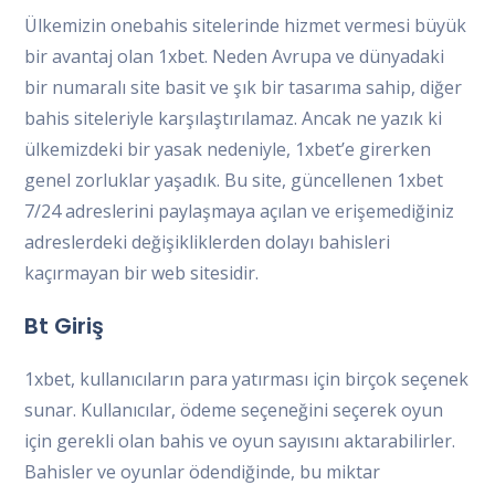
Ülkemizin onebahis sitelerinde hizmet vermesi büyük
bir avantaj olan 1xbet. Neden Avrupa ve dünyadaki
bir numaralı site basit ve şık bir tasarıma sahip, diğer
bahis siteleriyle karşılaştırılamaz. Ancak ne yazık ki
ülkemizdeki bir yasak nedeniyle, 1xbet’e girerken
genel zorluklar yaşadık. Bu site, güncellenen 1xbet
7/24 adreslerini paylaşmaya açılan ve erişemediğiniz
adreslerdeki değişikliklerden dolayı bahisleri
kaçırmayan bir web sitesidir.
Bt Giriş
1xbet, kullanıcıların para yatırması için birçok seçenek
sunar. Kullanıcılar, ödeme seçeneğini seçerek oyun
için gerekli olan bahis ve oyun sayısını aktarabilirler.
Bahisler ve oyunlar ödendiğinde, bu miktar