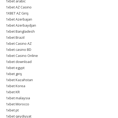
1xbet arabic
1xbet AZ Casino
1XBET AZ Giriş
1xbet Azerbajan
1xbet Azerbaydjan
1xbet Bangladesh
1xbet Brazil
1xbet Casino AZ
1xbet casino BD
1xbet Casino Online
1xbet download
1xbet egypt
1xbet giriş
1xbet Kazahstan
1xbet Korea
1xbet KR
1xbet malaysia
1xbet Morocco
1xbet pt
1xbet qeydiyyat