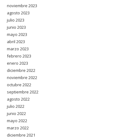
noviembre 2023
agosto 2023
julio 2023
junio 2023
mayo 2023
abril 2023
marzo 2023
febrero 2023
enero 2023
diciembre 2022
noviembre 2022
octubre 2022
septiembre 2022
agosto 2022
julio 2022
junio 2022
mayo 2022
marzo 2022
diciembre 2021