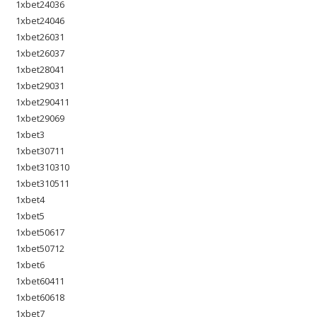
1xbet24036
1xbet24046
1xbet26031
1xbet26037
1xbet28041
1xbet29031
1xbet290411
1xbet29069
1xbet3
1xbet30711
1xbet310310
1xbet310511
1xbet4
1xbet5
1xbet50617
1xbet50712
1xbet6
1xbet60411
1xbet60618
1xbet7