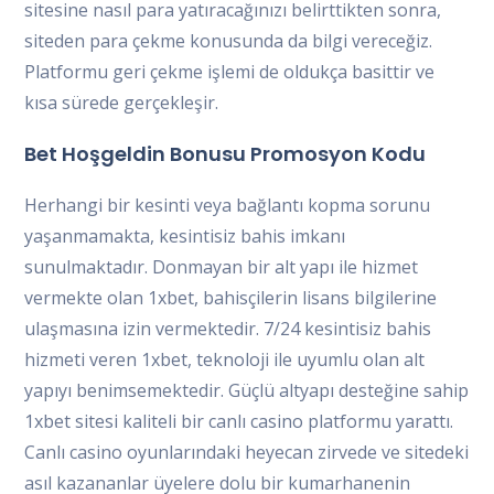
sitesine nasıl para yatıracağınızı belirttikten sonra,
siteden para çekme konusunda da bilgi vereceğiz.
Platformu geri çekme işlemi de oldukça basittir ve
kısa sürede gerçekleşir.
Bet Hoşgeldin Bonusu Promosyon Kodu
Herhangi bir kesinti veya bağlantı kopma sorunu
yaşanmamakta, kesintisiz bahis imkanı
sunulmaktadır. Donmayan bir alt yapı ile hizmet
vermekte olan 1xbet, bahisçilerin lisans bilgilerine
ulaşmasına izin vermektedir. 7/24 kesintisiz bahis
hizmeti veren 1xbet, teknoloji ile uyumlu olan alt
yapıyı benimsemektedir. Güçlü altyapı desteğine sahip
1xbet sitesi kaliteli bir canlı casino platformu yarattı.
Canlı casino oyunlarındaki heyecan zirvede ve sitedeki
asıl kazananlar üyelere dolu bir kumarhanenin