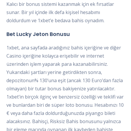
Kalıcı bir bonus sistemi kazanmak için ek fırsatlar
sunar. Bir yıl içinde ilk defa kişisel hesabımı
doldurdum ve 1xbet’e bedava bahis oynadım.
Bet Lucky Jeton Bonusu
1xbet, ana sayfada aradığınız bahis içeriğine ve diğer
Casino içeriğine kolayca erişebilir ve internet
üzerinden işlem yaparak para kazanabilirsiniz.
Yukarıdaki şartları yerine getirdikten sonra,
depozitonun% 130’una eşit (ancak 130 Euro’dan fazla
olmayan) bir tutar bonus bakiyenize yatırılacaktır.
1xbet’in birçok ilginç ve benzersiz özelliği ve teklifi var
ve bunlardan biri de süper loto bonusu. Hesabınızı 10
€ veya daha fazla doldurduğunuzda piyango bileti
alacaksınız. Bahisçi, Risksiz Bahis bonusunu yalnızca
bir eleme maçında oynanan ilk kaybeden bahiste