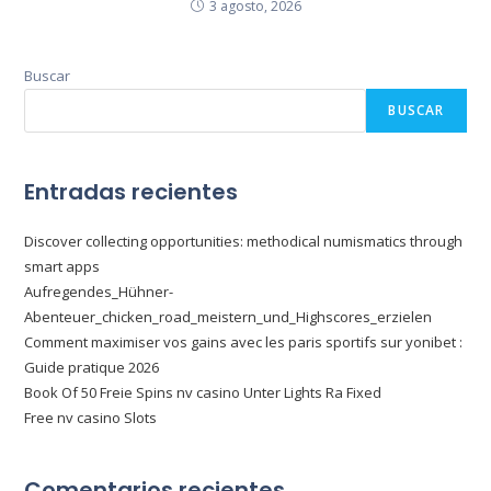
3 agosto, 2026
Buscar
BUSCAR
Entradas recientes
Discover collecting opportunities: methodical numismatics through
smart apps
Aufregendes_Hühner-
Abenteuer_chicken_road_meistern_und_Highscores_erzielen
Comment maximiser vos gains avec les paris sportifs sur yonibet :
Guide pratique 2026
Book Of 50 Freie Spins nv casino Unter Lights Ra Fixed
Free nv casino Slots
Comentarios recientes