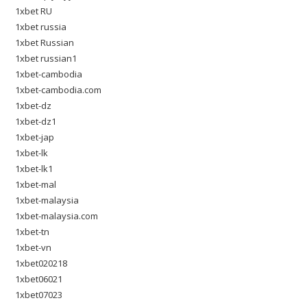
1xbet RU
1xbet russia
1xbet Russian
1xbet russian1
1xbet-cambodia
1xbet-cambodia.com
1xbet-dz
1xbet-dz1
1xbet-jap
1xbet-lk
1xbet-lk1
1xbet-mal
1xbet-malaysia
1xbet-malaysia.com
1xbet-tn
1xbet-vn
1xbet020218
1xbet06021
1xbet07023