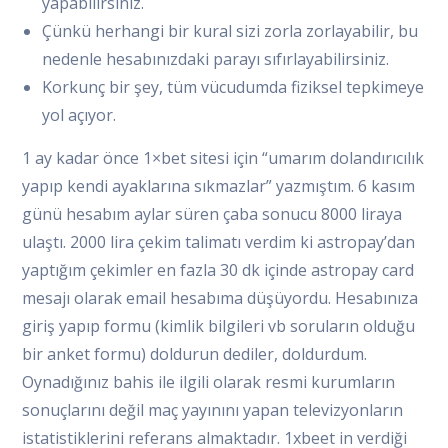
yapabilirsiniz.
Çünkü herhangi bir kural sizi zorla zorlayabilir, bu
nedenle hesabınızdaki parayı sıfırlayabilirsiniz.
Korkunç bir şey, tüm vücudumda fiziksel tepkimeye
yol açıyor.
1 ay kadar önce 1×bet sitesi için “umarım dolandırıcılık
yapıp kendi ayaklarına sıkmazlar” yazmıştım. 6 kasım
günü hesabım aylar süren çaba sonucu 8000 liraya
ulaştı. 2000 lira çekim talimatı verdim ki astropay’dan
yaptığım çekimler en fazla 30 dk içinde astropay card
mesajı olarak email hesabıma düşüyordu. Hesabınıza
giriş yapıp formu (kimlik bilgileri vb soruların olduğu
bir anket formu) doldurun dediler, doldurdum.
Oynadığınız bahis ile ilgili olarak resmi kurumların
sonuçlarını değil maç yayınını yapan televizyonların
istatistiklerini referans almaktadır. 1xbeet in verdiği