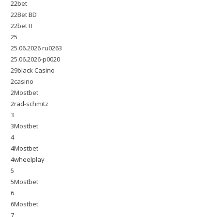
22bet
22Bet BD
22bet IT
25
25.06.2026 ru0263
25.06.2026-p0020
29black Casino
2casino
2Mostbet
2rad-schmitz
3
3Mostbet
4
4Mostbet
4wheelplay
5
5Mostbet
6
6Mostbet
7