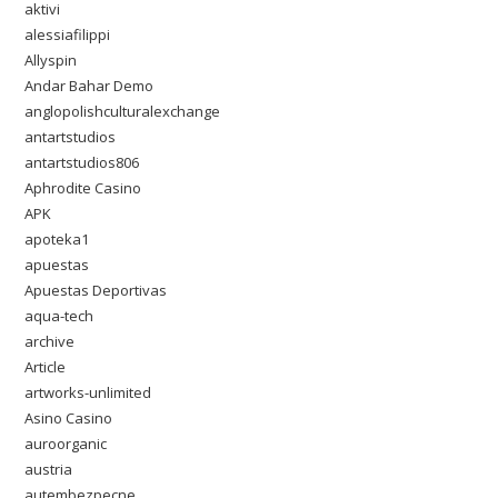
aktivi
alessiafilippi
Allyspin
Andar Bahar Demo
anglopolishculturalexchange
antartstudios
antartstudios806
Aphrodite Casino
APK
apoteka1
apuestas
Apuestas Deportivas
aqua-tech
archive
Article
artworks-unlimited
Asino Casino
auroorganic
austria
autembezpecne