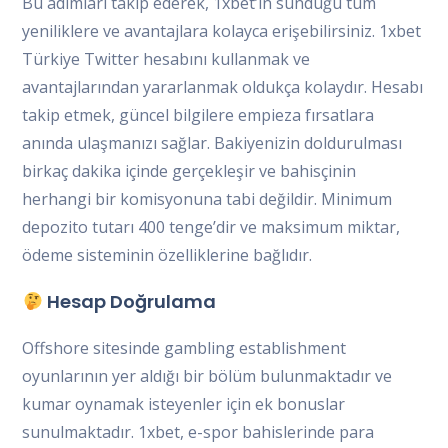
Bu adımları takip ederek, 1xbet’in sunduğu tüm
yeniliklere ve avantajlara kolayca erişebilirsiniz. 1xbet
Türkiye Twitter hesabını kullanmak ve
avantajlarından yararlanmak oldukça kolaydır. Hesabı
takip etmek, güncel bilgilere empieza fırsatlara
anında ulaşmanızı sağlar. Bakiyenizin doldurulması
birkaç dakika içinde gerçekleşir ve bahisçinin
herhangi bir komisyonuna tabi değildir. Minimum
depozito tutarı 400 tenge’dir ve maksimum miktar,
ödeme sisteminin özelliklerine bağlıdır.
Hesap Doğrulama
Offshore sitesinde gambling establishment
oyunlarının yer aldığı bir bölüm bulunmaktadır ve
kumar oynamak isteyenler için ek bonuslar
sunulmaktadır. 1xbet, e-spor bahislerinde para