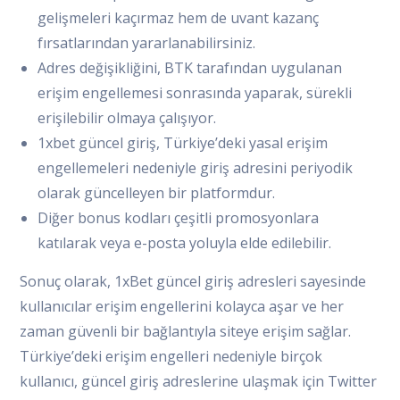
gelişmeleri kaçırmaz hem de uvant kazanç
fırsatlarından yararlanabilirsiniz.
Adres değişikliğini, BTK tarafından uygulanan
erişim engellemesi sonrasında yaparak, sürekli
erişilebilir olmaya çalışıyor.
1xbet güncel giriş, Türkiye’deki yasal erişim
engellemeleri nedeniyle giriş adresini periyodik
olarak güncelleyen bir platformdur.
Diğer bonus kodları çeşitli promosyonlara
katılarak veya e-posta yoluyla elde edilebilir.
Sonuç olarak, 1xBet güncel giriş adresleri sayesinde
kullanıcılar erişim engellerini kolayca aşar ve her
zaman güvenli bir bağlantıyla siteye erişim sağlar.
Türkiye’deki erişim engelleri nedeniyle birçok
kullanıcı, güncel giriş adreslerine ulaşmak için Twitter