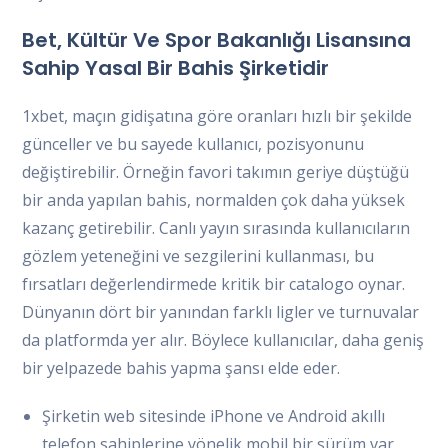
Bet, Kültür Ve Spor Bakanlığı Lisansına
Sahip Yasal Bir Bahis Şirketidir
1xbet, maçın gidişatına göre oranları hızlı bir şekilde
günceller ve bu sayede kullanıcı, pozisyonunu
değiştirebilir. Örneğin favori takımın geriye düştüğü
bir anda yapılan bahis, normalden çok daha yüksek
kazanç getirebilir. Canlı yayın sırasında kullanıcıların
gözlem yeteneğini ve sezgilerini kullanması, bu
fırsatları değerlendirmede kritik bir catalogo oynar.
Dünyanın dört bir yanından farklı ligler ve turnuvalar
da platformda yer alır. Böylece kullanıcılar, daha geniş
bir yelpazede bahis yapma şansı elde eder.
Şirketin web sitesinde iPhone ve Android akıllı
telefon sahiplerine yönelik mobil bir sürüm var.