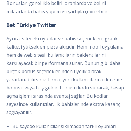
Bonuslar, genellikle belirli oranlarda ve belirli
miktarlarda bahis yapılması şartıyla çevrilebilir.
Bet Türkiye Twitter
Ayrıca, sitedeki oyunlar ve bahis seçenekleri, grafik
kalitesi yüksek empieza akıcıdır. Hem mobil uygulama
hem de web sitesi, kullanıcıların beklentilerini
karşılayacak bir performans sunar. Bunun gibi daha
birçok bonus seçeneklerinden üyelik alarak
yararlanabilirsiniz. Firma, yeni kullanıcılarına deneme
bonusu veya hoş geldin bonusu kodu sunarak, hesap
açma işlemi sırasında avantaj sağlar. Bu kodlar
sayesinde kullanıcılar, ilk bahislerinde ekstra kazanç
sağlayabilir.
Bu sayede kullanıcılar sıkılmadan farklı oyunları