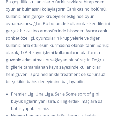
Bu çeşitlilik, kullanıcıların farklı zevklere hitap eden
oyunlar bulmasını kolaylaştırır. Canlı casino bölümü,
kullanıcıların gerçek krupiyeler eşliğinde oyun
oynamasını sağlar. Bu bölümde kullanıcılar kendilerini
gerçek bir casino atmosferinde hisseder. Ayrıca canlı
sohbet özelliği, oyuncuların krupiyelerle ve diğer
kullanıcılarla etkileşim kurmasına olanak tanır. Sonuç
olarak, 1xBet kayıt işlemi kullanıcıların platforma
güvenle adım atmasını sağlayan bir süreçtir. Doğru
bilgilerle tamamlanan kayıt sayesinde kullanıcılar,
hem güvenli sprained ankle treatment de sorunsuz
bir şekilde bahis deneyimine başlayabilir.
Premier Lig, Una Liga, Serie Some sort of gibi
büyük liglerin yanı sıra, oll liglerdeki maçlara da
bahis yapabilirsiniz.
Hemen hemen your ex 1xBet bonusu, bahis