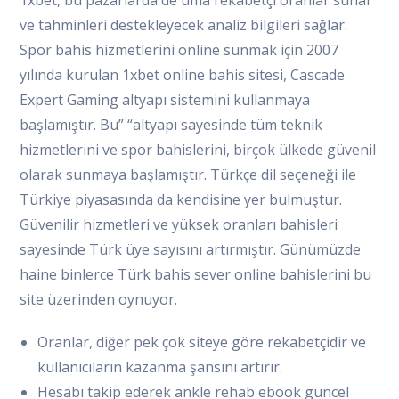
1xbet, bu pazarlarda de uma rekabetçi oranlar sunar
ve tahminleri destekleyecek analiz bilgileri sağlar.
Spor bahis hizmetlerini online sunmak için 2007
yılında kurulan 1xbet online bahis sitesi, Cascade
Expert Gaming altyapı sistemini kullanmaya
başlamıştır. Bu” “altyapı sayesinde tüm teknik
hizmetlerini ve spor bahislerini, birçok ülkede güvenil
olarak sunmaya başlamıştır. Türkçe dil seçeneği ile
Türkiye piyasasında da kendisine yer bulmuştur.
Güvenilir hizmetleri ve yüksek oranları bahisleri
sayesinde Türk üye sayısını artırmıştır. Günümüzde
haine binlerce Türk bahis sever online bahislerini bu
site üzerinden oynuyor.
Oranlar, diğer pek çok siteye göre rekabetçidir ve
kullanıcıların kazanma şansını artırır.
Hesabı takip ederek ankle rehab ebook güncel