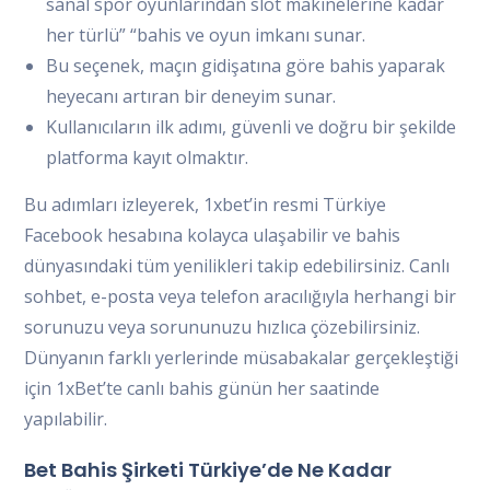
sanal spor oyunlarından slot makinelerine kadar
her türlü” “bahis ve oyun imkanı sunar.
Bu seçenek, maçın gidişatına göre bahis yaparak
heyecanı artıran bir deneyim sunar.
Kullanıcıların ilk adımı, güvenli ve doğru bir şekilde
platforma kayıt olmaktır.
Bu adımları izleyerek, 1xbet’in resmi Türkiye
Facebook hesabına kolayca ulaşabilir ve bahis
dünyasındaki tüm yenilikleri takip edebilirsiniz. Canlı
sohbet, e-posta veya telefon aracılığıyla herhangi bir
sorunuzu veya sorununuzu hızlıca çözebilirsiniz.
Dünyanın farklı yerlerinde müsabakalar gerçekleştiği
için 1xBet’te canlı bahis günün her saatinde
yapılabilir.
Bet Bahis Şirketi Türkiye’de Ne Kadar