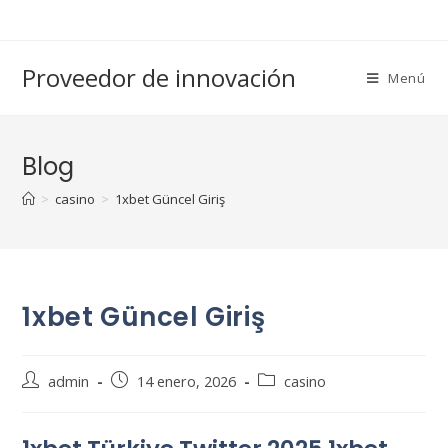
Saltar
al
contenido
Proveedor de innovación
Menú
Blog
>
casino
>
1xbet Güncel Giriş
1xbet Güncel Giriş
Autor
Publicación
Categoría
admin
14 enero, 2026
casino
de
de
de
la
la
la
entrada:
entrada:
entrada: