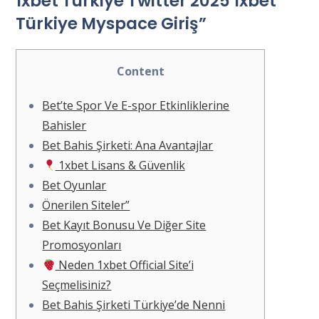
1xbet Türkiye Twitter 2025 1xbet
Türkiye Myspace Giriş”
Content
Bet’te Spor Ve E-spor Etkinliklerine
Bahisler
Bet Bahis Şirketi: Ana Avantajlar
1xbet Lisans & Güvenlik
Bet Oyunlar
Önerilen Siteler”
Bet Kayıt Bonusu Ve Diğer Site
Promosyonları
Neden 1xbet Official Site’i
Seçmelisiniz?
Bet Bahis Şirketi Türkiye’de Nenni