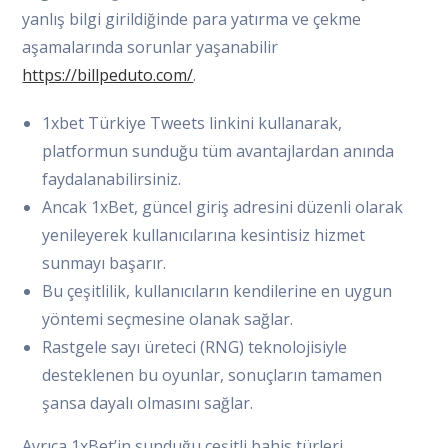
yanlış bilgi girildiğinde para yatırma ve çekme
aşamalarında sorunlar yaşanabilir
https://billpeduto.com/
.
1xbet Türkiye Tweets linkini kullanarak,
platformun sunduğu tüm avantajlardan anında
faydalanabilirsiniz.
Ancak 1xBet, güncel giriş adresini düzenli olarak
yenileyerek kullanıcılarına kesintisiz hizmet
sunmayı başarır.
Bu çeşitlilik, kullanıcıların kendilerine en uygun
yöntemi seçmesine olanak sağlar.
Rastgele sayı üreteci (RNG) teknolojisiyle
desteklenen bu oyunlar, sonuçların tamamen
şansa dayalı olmasını sağlar.
Ayrıca 1xBet’in sunduğu çeşitli bahis türleri,