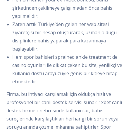
şirketinden çekilmeye çalışılmadan önce bahis
yapılmalıdır.
Zaten artık Türkiye’den gelen her web sitesi
ziyaretçisi bir hesap oluşturarak, uzman olduğu
disiplinlere bahis yaparak para kazanmaya
başlayabilir.
Hem spor bahisleri sprained ankle treatment de
casino oyunları ile dikkat çeken bu site, yenilikçi ve
kullanıcı dostu arayüzüyle geniş bir kitleye hitap
etmektedir.
Firma, bu ihtiyacı karşılamak için oldukça hızlı ve
profesyonel bir canlı destek servisi sunar. 1xbet canlı
destek hizmeti neticesinde kullanıcılar, bahis
süreçlerinde karşılaştıkları herhangi bir sorun veya
soruyu anında çözme imkanına sahiptirler. Spor