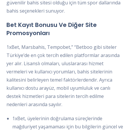
güvenilir bahis sitesi olduğu için tüm spor dallarında
bahis seçenekleri sunuyor.
Bet Kayıt Bonusu Ve Diğer Site
Promosyonları
1xBet, Marsbahis, Tempobet,” “Betboo gibi siteler
Türkiye’de en çok tercih edilen platformlar arasında
yer alır. Lisanslı olmaları, uluslararası hizmet
vermeleri ve kullanıcı yorumları, bahis sitelerinin
kalitesini belirleyen temel faktörlerdendir. Ayrıca
kullanıcı dostu arayüz, mobil uyumluluk ve canlı
destek hizmetleri para sitelerin tercih edilme
nedenleri arasında sayılır.
1xBet, üyelerinin doğrulama süreçlerinde
mağduriyet yaşamaması için bu bilgilerin güncel ve