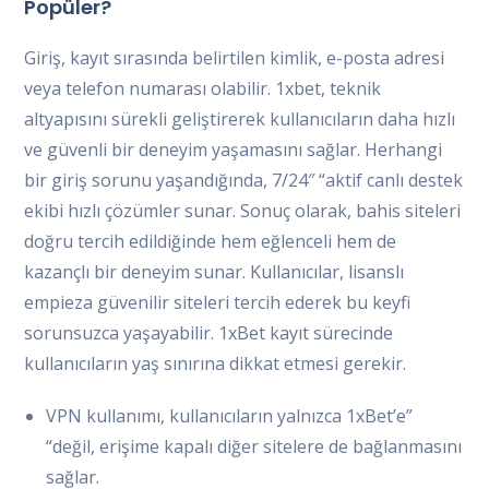
Popüler?
Giriş, kayıt sırasında belirtilen kimlik, e-posta adresi
veya telefon numarası olabilir. 1xbet, teknik
altyapısını sürekli geliştirerek kullanıcıların daha hızlı
ve güvenli bir deneyim yaşamasını sağlar. Herhangi
bir giriş sorunu yaşandığında, 7/24″ “aktif canlı destek
ekibi hızlı çözümler sunar. Sonuç olarak, bahis siteleri
doğru tercih edildiğinde hem eğlenceli hem de
kazançlı bir deneyim sunar. Kullanıcılar, lisanslı
empieza güvenilir siteleri tercih ederek bu keyfi
sorunsuzca yaşayabilir. 1xBet kayıt sürecinde
kullanıcıların yaş sınırına dikkat etmesi gerekir.
VPN kullanımı, kullanıcıların yalnızca 1xBet’e”
“değil, erişime kapalı diğer sitelere de bağlanmasını
sağlar.