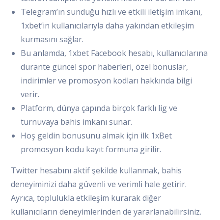
Telegram’ın sunduğu hızlı ve etkili iletişim imkanı,
1xbet’in kullanıcılarıyla daha yakından etkileşim
kurmasını sağlar.
Bu anlamda, 1xbet Facebook hesabı, kullanıcılarına
durante güncel spor haberleri, özel bonuslar,
indirimler ve promosyon kodları hakkında bilgi
verir.
Platform, dünya çapında birçok farklı lig ve
turnuvaya bahis imkanı sunar.
Hoş geldin bonusunu almak için ilk 1xBet
promosyon kodu kayıt formuna girilir.
Twitter hesabını aktif şekilde kullanmak, bahis
deneyiminizi daha güvenli ve verimli hale getirir.
Ayrıca, toplulukla etkileşim kurarak diğer
kullanıcıların deneyimlerinden de yararlanabilirsiniz.