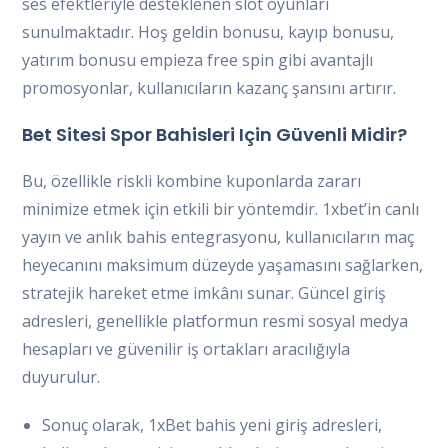
ses efektleriyle desteklenen slot oyunları
sunulmaktadır. Hoş geldin bonusu, kayıp bonusu,
yatırım bonusu empieza free spin gibi avantajlı
promosyonlar, kullanıcıların kazanç şansını artırır.
Bet Sitesi Spor Bahisleri Için Güvenli Midir?
Bu, özellikle riskli kombine kuponlarda zararı
minimize etmek için etkili bir yöntemdir. 1xbet’in canlı
yayın ve anlık bahis entegrasyonu, kullanıcıların maç
heyecanını maksimum düzeyde yaşamasını sağlarken,
stratejik hareket etme imkânı sunar. Güncel giriş
adresleri, genellikle platformun resmi sosyal medya
hesapları ve güvenilir iş ortakları aracılığıyla
duyurulur.
Sonuç olarak, 1xBet bahis yeni giriş adresleri,