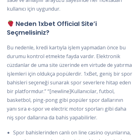
sade ve anlaşılır arayüzü sayesinde her noktadan
kullanıcı için uygundur.
Neden 1xbet Official Site’i
Seçmelisiniz?
Bu nedenle, kredi kartıyla işlem yapmadan önce bu
durumu kontrol etmekte fayda vardır. Elektronik
cüzdanlar de uma site üzerinde em virtude de yatırma
işlemleri için oldukça popülerdir. 1xBet, geniş bir spor
bahisleri seçeneği sunarak spor severlere hitap eden
bir platformdur.” “[newline]Kullanıcılar, futbol,
basketbol, ping-pong gibi popüler spor dallarının
yanı sıra e-spor ve electric motor sporları gibi daha
niş spor dallarına da bahis yapabilirler.
Spor bahislerinden canlı on line casino oyunlarına,