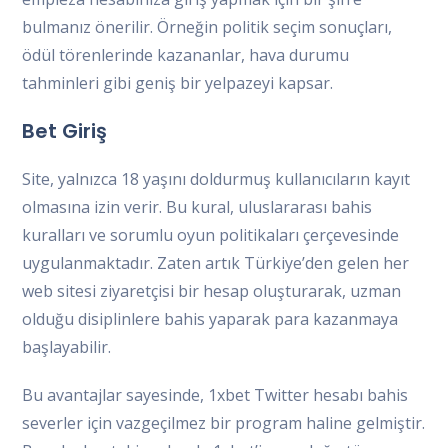
bulmanız önerilir. Örneğin politik seçim sonuçları,
ödül törenlerinde kazananlar, hava durumu
tahminleri gibi geniş bir yelpazeyi kapsar.
Bet Giriş
Site, yalnızca 18 yaşını doldurmuş kullanıcıların kayıt
olmasına izin verir. Bu kural, uluslararası bahis
kuralları ve sorumlu oyun politikaları çerçevesinde
uygulanmaktadır. Zaten artık Türkiye’den gelen her
web sitesi ziyaretçisi bir hesap oluşturarak, uzman
olduğu disiplinlere bahis yaparak para kazanmaya
başlayabilir.
Bu avantajlar sayesinde, 1xbet Twitter hesabı bahis
severler için vazgeçilmez bir program haline gelmiştir.