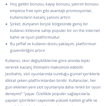
Hoş geldin bonusu, kayıp bonusu, yatırım bonusu
empieza free spin gibi avantajlı promosyonlar,
kullanıcıların kazanç şansını artırır.
Şirket, dünyanın birçok bölgesinde geniş bir
kullanıcı kitlesine sahip popüler bir on the internet
bahis ve oyun platformudur.
Bu şeffaf ve kullanıcı dostu yaklaşım, platformun
güvenilirliğini artırır.
Kullanıcı, skor değişikliklerine göre anında tepki
vererek kazanç ihtimalini maksimize edebilir.
Jestbahis, slot oyunlarında sunduğu güncel içeriklerle
dikkat çeken platformlardan biridir. Kullanıcılar, her
gün eklenen yeni slot oyunlarıyla daha renkli bir oyun
deneyimi” “yaşar. Özellikle popüler sağlayıcılarla
yapılan işbirlikleri sayesinde yüksek kaliteli grafik ve