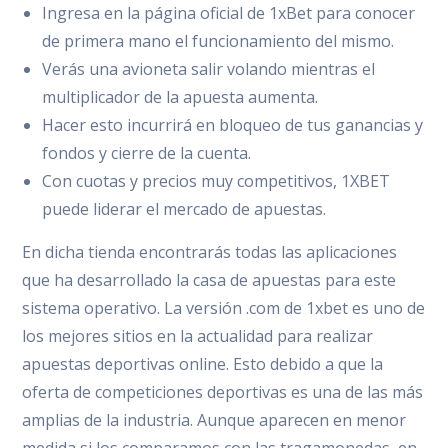
Ingresa en la página oficial de 1xBet para conocer
de primera mano el funcionamiento del mismo.
Verás una avioneta salir volando mientras el
multiplicador de la apuesta aumenta.
Hacer esto incurrirá en bloqueo de tus ganancias y
fondos y cierre de la cuenta.
Con cuotas y precios muy competitivos, 1XBET
puede liderar el mercado de apuestas.
En dicha tienda encontrarás todas las aplicaciones
que ha desarrollado la casa de apuestas para este
sistema operativo. La versión .com de 1xbet es uno de
los mejores sitios en la actualidad para realizar
apuestas deportivas online. Esto debido a que la
oferta de competiciones deportivas es una de las más
amplias de la industria. Aunque aparecen en menor