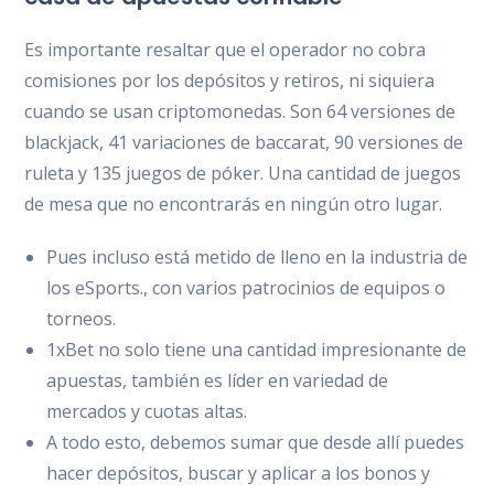
Es importante resaltar que el operador no cobra
comisiones por los depósitos y retiros, ni siquiera
cuando se usan criptomonedas. Son 64 versiones de
blackjack, 41 variaciones de baccarat, 90 versiones de
ruleta y 135 juegos de póker. Una cantidad de juegos
de mesa que no encontrarás en ningún otro lugar.
Pues incluso está metido de lleno en la industria de
los eSports., con varios patrocinios de equipos o
torneos.
1xBet no solo tiene una cantidad impresionante de
apuestas, también es líder en variedad de
mercados y cuotas altas.
A todo esto, debemos sumar que desde allí puedes
hacer depósitos, buscar y aplicar a los bonos y