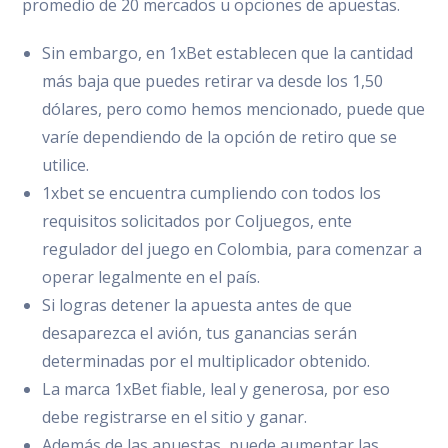
promedio de 20 mercados u opciones de apuestas.
Sin embargo, en 1xBet establecen que la cantidad
más baja que puedes retirar va desde los 1,50
dólares, pero como hemos mencionado, puede que
varíe dependiendo de la opción de retiro que se
utilice.
1xbet se encuentra cumpliendo con todos los
requisitos solicitados por Coljuegos, ente
regulador del juego en Colombia, para comenzar a
operar legalmente en el país.
Si logras detener la apuesta antes de que
desaparezca el avión, tus ganancias serán
determinadas por el multiplicador obtenido.
La marca 1xBet fiable, leal y generosa, por eso
debe registrarse en el sitio y ganar.
Además de las apuestas, puede aumentar las