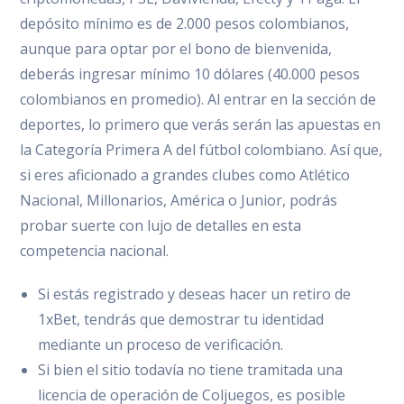
depósito mínimo es de 2.000 pesos colombianos,
aunque para optar por el bono de bienvenida,
deberás ingresar mínimo 10 dólares (40.000 pesos
colombianos en promedio). Al entrar en la sección de
deportes, lo primero que verás serán las apuestas en
la Categoría Primera A del fútbol colombiano. Así que,
si eres aficionado a grandes clubes como Atlético
Nacional, Millonarios, América o Junior, podrás
probar suerte con lujo de detalles en esta
competencia nacional.
Si estás registrado y deseas hacer un retiro de
1xBet, tendrás que demostrar tu identidad
mediante un proceso de verificación.
Si bien el sitio todavía no tiene tramitada una
licencia de operación de Coljuegos, es posible