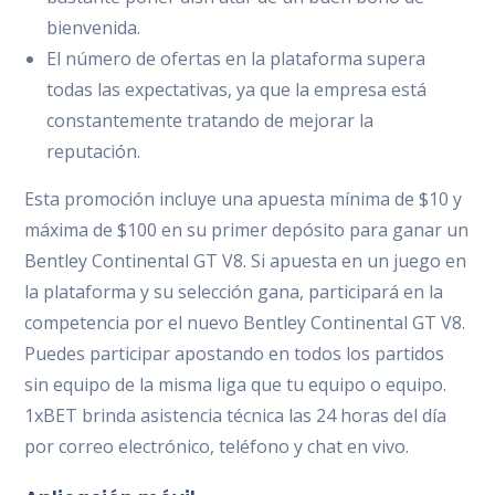
bienvenida.
El número de ofertas en la plataforma supera
todas las expectativas, ya que la empresa está
constantemente tratando de mejorar la
reputación.
Esta promoción incluye una apuesta mínima de $10 y
máxima de $100 en su primer depósito para ganar un
Bentley Continental GT V8. Si apuesta en un juego en
la plataforma y su selección gana, participará en la
competencia por el nuevo Bentley Continental GT V8.
Puedes participar apostando en todos los partidos
sin equipo de la misma liga que tu equipo o equipo.
1xBET brinda asistencia técnica las 24 horas del día
por correo electrónico, teléfono y chat en vivo.