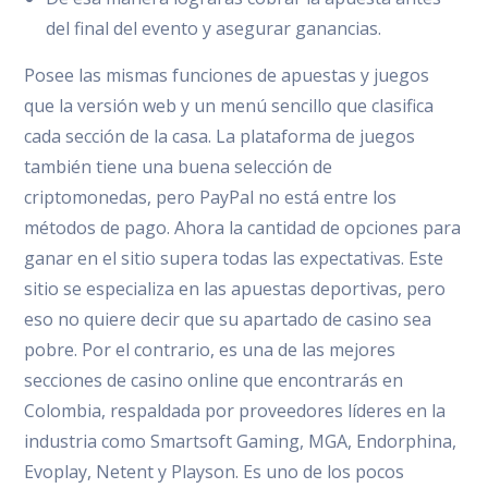
del final del evento y asegurar ganancias.
Posee las mismas funciones de apuestas y juegos
que la versión web y un menú sencillo que clasifica
cada sección de la casa. La plataforma de juegos
también tiene una buena selección de
criptomonedas, pero PayPal no está entre los
métodos de pago. Ahora la cantidad de opciones para
ganar en el sitio supera todas las expectativas. Este
sitio se especializa en las apuestas deportivas, pero
eso no quiere decir que su apartado de casino sea
pobre. Por el contrario, es una de las mejores
secciones de casino online que encontrarás en
Colombia, respaldada por proveedores líderes en la
industria como Smartsoft Gaming, MGA, Endorphina,
Evoplay, Netent y Playson. Es uno de los pocos