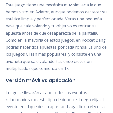
Este juego tiene una mecánica muy similar a la que
hemos visto en Aviator, aunque podemos destacar su
estética limpia y perfeccionada. Verás una pequeña
nave que sale volando y tu objetivo es retirar tu
apuesta antes de que desaparezca de la pantalla.
Como en la mayoría de estos juegos, en Rocket Bang
podrás hacer dos apuestas por cada ronda. Es uno de
los juegos Crash más populares, y consiste en una
avioneta que sale volando haciendo crecer un
multiplicador que comienza en 1x.
Versión móvil vs aplicación
Luego se llevarán a cabo todos los eventos
relacionados con este tipo de deporte. Luego elija el
evento en el que desea apostar, haga clic en él y elija