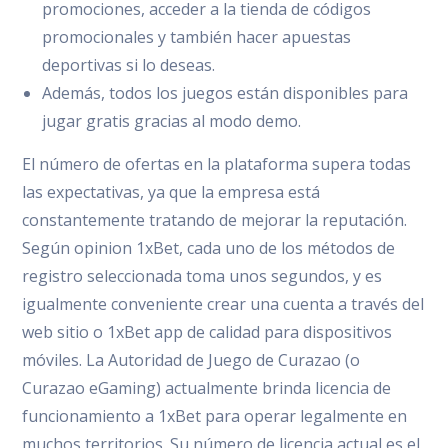
promociones, acceder a la tienda de códigos
promocionales y también hacer apuestas
deportivas si lo deseas.
Además, todos los juegos están disponibles para
jugar gratis gracias al modo demo.
El número de ofertas en la plataforma supera todas
las expectativas, ya que la empresa está
constantemente tratando de mejorar la reputación.
Según opinion 1xBet, cada uno de los métodos de
registro seleccionada toma unos segundos, y es
igualmente conveniente crear una cuenta a través del
web sitio o 1xBet app de calidad para dispositivos
móviles. La Autoridad de Juego de Curazao (o
Curazao eGaming) actualmente brinda licencia de
funcionamiento a 1xBet para operar legalmente en
muchos territorios. Su número de licencia actual es el