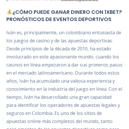
¿CÓMO PUEDE GANAR DINERO CON 1XBET?
PRONÓSTICOS DE EVENTOS DEPORTIVOS
Iván es, principalmente, un colombiano entusiasta de
los juegos de casino y de las apuestas deportivas.
Desde principios de la década de 2010, ha estado
involucrado en este apasionante mundo, cuando los
casinos en línea empezaron a dar sus primeros pasos
en el mercado latinoamericano. Durante todos estos
años, Iván ha acumulado una valiosa experiencia y
conocimiento en la industria del juego en línea. Con el
tiempo, Iván ha desarrollado una gran capacidad
para identificar los operadores de apuestas legales y
seguros en Colombia. Es uno de los sitios de
apuestas online más completos del mundo, tanto