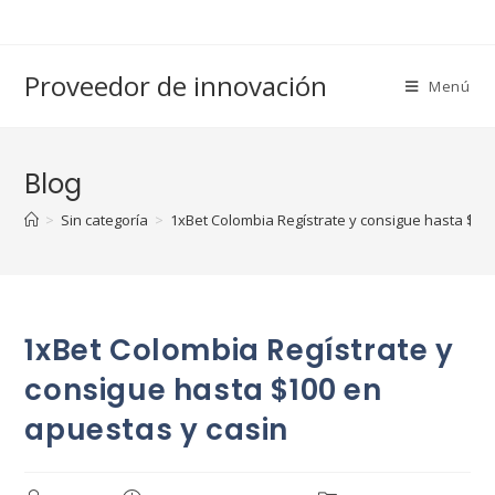
Saltar
al
contenido
Proveedor de innovación
Menú
Blog
>
Sin categoría
>
1xBet Colombia Regístrate y consigue hasta $10
1xBet Colombia Regístrate y
consigue hasta $100 en
apuestas y casin