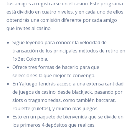
tus amigos a registrarse en el casino. Este programa
está dividido en cuatro niveles, y en cada uno de ellos
obtendrás una comisión diferente por cada amigo
que invites al casino.
Sigue leyendo para conocer la velocidad de
transacción de los principales métodos de retiro en
1xBet Colombia.
Ofrece tres formas de hacerlo para que
selecciones la que mejor te convenga.
En YaJuego tendrás acceso a una extensa cantidad
de juegos de casino; desde blackjack, pasando por
slots o tragamonedas, como también baccarat,
roulette (ruletas), y mucho más juegos.
Esto en un paquete de bienvenida que se divide en
los primeros 4 depósitos que realices.