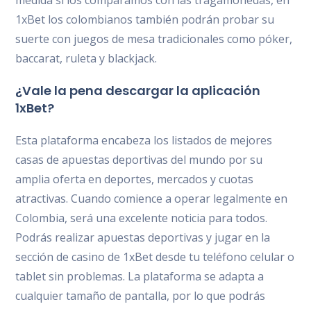
medida si los comparamos con las tragamonedas, en
1xBet los colombianos también podrán probar su
suerte con juegos de mesa tradicionales como póker,
baccarat, ruleta y blackjack.
¿Vale la pena descargar la aplicación
1xBet?
Esta plataforma encabeza los listados de mejores
casas de apuestas deportivas del mundo por su
amplia oferta en deportes, mercados y cuotas
atractivas. Cuando comience a operar legalmente en
Colombia, será una excelente noticia para todos.
Podrás realizar apuestas deportivas y jugar en la
sección de casino de 1xBet desde tu teléfono celular o
tablet sin problemas. La plataforma se adapta a
cualquier tamaño de pantalla, por lo que podrás