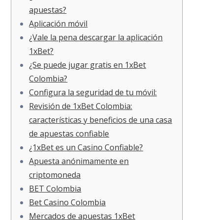
apuestas?
Aplicación móvil
¿Vale la pena descargar la aplicación
1xBet?
¿Se puede jugar gratis en 1xBet
Colombia?
Configura la seguridad de tu móvil:
Revisión de 1xBet Colombia:
características y beneficios de una casa
de apuestas confiable
¿1xBet es un Casino Confiable?
Apuesta anónimamente en
criptomoneda
BET Colombia
Bet Casino Colombia
Mercados de apuestas 1xBet