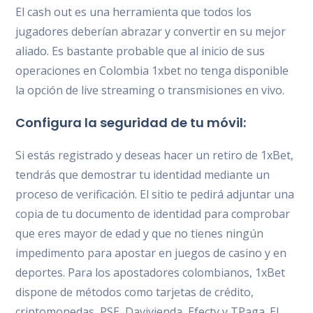
El cash out es una herramienta que todos los
jugadores deberían abrazar y convertir en su mejor
aliado. Es bastante probable que al inicio de sus
operaciones en Colombia 1xbet no tenga disponible
la opción de live streaming o transmisiones en vivo.
Configura la seguridad de tu móvil:
Si estás registrado y deseas hacer un retiro de 1xBet,
tendrás que demostrar tu identidad mediante un
proceso de verificación. El sitio te pedirá adjuntar una
copia de tu documento de identidad para comprobar
que eres mayor de edad y que no tienes ningún
impedimento para apostar en juegos de casino y en
deportes. Para los apostadores colombianos, 1xBet
dispone de métodos como tarjetas de crédito,
criptomonedas, PSE, Davivienda, Efecty y TPaga. El