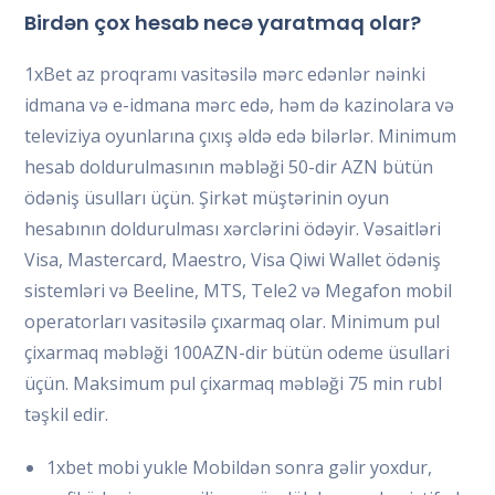
Birdən çox hesab necə yaratmaq olar?
1xBet az proqramı vasitəsilə mərc edənlər nəinki
idmana və e-idmana mərc edə, həm də kazinolara və
televiziya oyunlarına çıxış əldə edə bilərlər. Minimum
hesab doldurulmasının məbləği 50-dir AZN bütün
ödəniş üsulları üçün. Şirkət müştərinin oyun
hesabının doldurulması xərclərini ödəyir. Vəsaitləri
Visa, Mastercard, Maestro, Visa Qiwi Wallet ödəniş
sistemləri və Beeline, MTS, Tele2 və Megafon mobil
operatorları vasitəsilə çıxarmaq olar. Minimum pul
çixarmaq məbləği 100AZN-dir bütün odeme üsullari
üçün. Maksimum pul çixarmaq məbləği 75 min rubl
təşkil edir.
1xbet mobi yukle Mobildən sonra gəlir yoxdur,