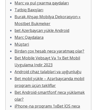
Mərc və pul çıxarma qaydaları
Tətbiq Baxışları
Burak Ahşap Mobilya Dekorasyon »
Mostbet Bukmeker
bet Azerbaycan yükle Android
Mərc Qaydalara
Müştəri
Birdən çox hesab necə yaratmaq olar?
Bet Mobile Vebsayt Və 1x Bet Mobil
Uygulama Indir 2023
Android cihaz tələbləri və uyğunluğu
Bet mobil yükle – Azərbaycanda mobil
proqram üçün təkliflər
Bet Android-smartfonf necə yükləmək
olar?
iPhone-na proqramı 1xBet İOS necə