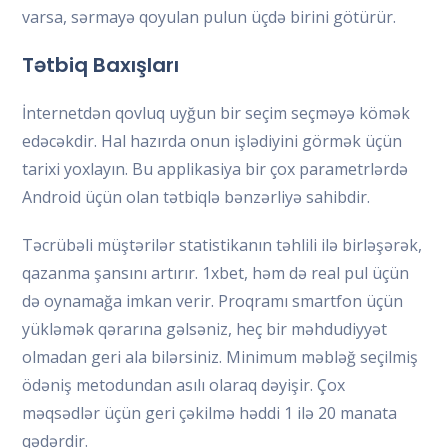
varsa, sərmayə qoyulan pulun üçdə birini götürür.
Tətbiq Baxışları
İnternetdən qovluq uyğun bir seçim seçməyə kömək
edəcəkdir. Hal hazırda onun işlədiyini görmək üçün
tarixi yoxlayın. Bu applikasiya bir çox parametrlərdə
Android üçün olan tətbiqlə bənzərliyə sahibdir.
Təcrübəli müştərilər statistikanın təhlili ilə birləşərək,
qazanma şansını artırır. 1xbet, həm də real pul üçün
də oynamağa imkan verir. Proqramı smartfon üçün
yükləmək qərarına gəlsəniz, heç bir məhdudiyyət
olmadan geri ala bilərsiniz. Minimum məbləğ seçilmiş
ödəniş metodundan asılı olaraq dəyişir. Çox
məqsədlər üçün geri çəkilmə həddi 1 ilə 20 manata
qədərdir.