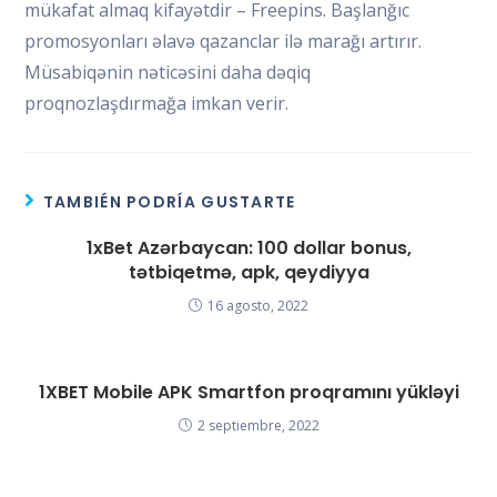
mükafat almaq kifayətdir – Freepins. Başlanğıc
promosyonları əlavə qazanclar ilə marağı artırır.
Müsabiqənin nəticəsini daha dəqiq
proqnozlaşdırmağa imkan verir.
TAMBIÉN PODRÍA GUSTARTE
1xBet Azərbaycan: 100 dollar bonus,
tətbiqetmə, apk, qeydiyya
16 agosto, 2022
1XBET Mobile APK Smartfon proqramını yükləyi
2 septiembre, 2022