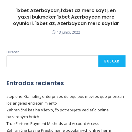
1xbet Azerbaycan,1xbet az merc saytı, en
yaxsi bukmeker 1xbet Azerbaycan merc
oyunlari, 1xbet az, Azerbaycan merc saytlar
13 junio, 2022
Buscar
BUSCAR
Entradas recientes
step one. Gambling enterprises de equipos moviles que priorizan
los angeles entretenimiento
Zahraničné kasína Všetko, čo potrebujete vedieť o online
hazardných hrách
True Fortune Payment Methods and Account Access
Zahraničné kasína Preskúmanie populárnych online herní