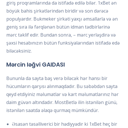
giriş proqramlarında da istifadə edilə bilər. 1xBet ən
böyük bahis şirkətlərindən biridir və son dərəcə
populyardır. Bukmeker şirkəti yaxşı əmsallarla və ən
geniş sıra ilə fərqlənən bütün idman tədbirlərinə
mərc təklif edir. Bundan sonra, – mərc yerləşdirə və
şəxsi hesabınızın bütün funksiyalarından istifadə edə
biləcəksiniz.
Mərcin ləğvi GAIDASI
Bununla da sayta baş verə biləcək hər hansı bir
hücumların qarşısı alınmaqdadır. Bu səbəbdən sayta
qeyd etdiyiniz məlumatlar və kart məlumatlarınız hər
daim güvən altındadır. MostBetlə ilin istənilən günü,
istənilən saatda əlaqə qurmaq mümkündür.
Əsasən təsəlliverici bir hədiyyədir ki 1xBet heç bir