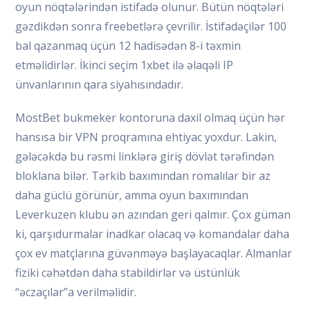
oyun nöqtələrindən istifadə olunur. Bütün nöqtələri
gəzdikdən sonra freebetlərə çevrilir. İstifadəçilər 100
bal qazanmaq üçün 12 hadisədən 8-i təxmin
etməlidirlər. İkinci seçim 1xbet ilə əlaqəli IP
ünvanlarının qara siyahısındadır.
MostBet bukmeker kontoruna daxil olmaq üçün hər
hansısa bir VPN proqramına ehtiyac yoxdur. Lakin,
gələcəkdə bu rəsmi linklərə giriş dövlət tərəfindən
bloklana bilər. Tərkib baxımından romalılar bir az
daha güclü görünür, amma oyun baxımından
Leverkuzen klubu ən azından geri qalmır. Çox güman
ki, qarşıdurmalar inadkar olacaq və komandalar daha
çox ev matçlarına güvənməyə başlayacaqlar. Almanlar
fiziki cəhətdən daha stabildirlər və üstünlük
“əczaçılar”a verilməlidir.