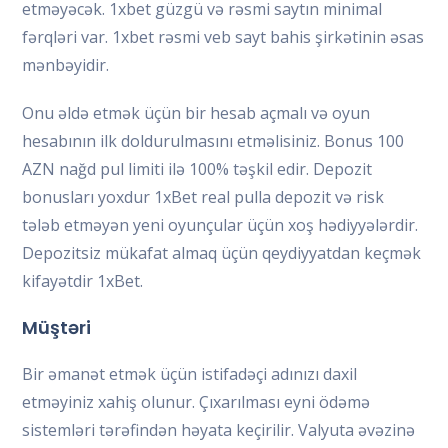
etməyəcək. 1xbet güzgü və rəsmi saytın minimal
fərqləri var. 1xbet rəsmi veb sayt bahis şirkətinin əsas
mənbəyidir.
Onu əldə etmək üçün bir hesab açmalı və oyun
hesabının ilk doldurulmasını etməlisiniz. Bonus 100
AZN nağd pul limiti ilə 100% təşkil edir. Depozit
bonusları yoxdur 1xBet real pulla depozit və risk
tələb etməyən yeni oyunçular üçün xoş hədiyyələrdir.
Depozitsiz mükafat almaq üçün qeydiyyatdan keçmək
kifayətdir 1xBet.
Müştəri
Bir əmanət etmək üçün istifadəçi adınızı daxil
etməyiniz xahiş olunur. Çıxarılması eyni ödəmə
sistemləri tərəfindən həyata keçirilir. Valyuta əvəzinə