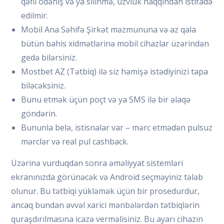
qəfil ödəniş və ya silinmə, üzvlük haqqından istifadə
edilmir.
Mobil Ana Səhifə Şirkət məzmununa və az qala
bütün bahis xidmətlərinə mobil cihazlar üzərindən
gedə bilərsiniz.
Mostbet AZ (Tətbiq) ilə siz həmişə istədiyinizi tapa
biləcəksiniz.
Bunu etmək üçün poçt və ya SMS ilə bir əlaqə
göndərin.
Bununla belə, istisnalar var – mərc etmədən pulsuz
mərclər və real pul cashback.
Üzərinə vurduqdan sonra əməliyyat sistemləri
ekranınızda görünəcək və Android seçməyiniz tələb
olunur. Bu tətbiqi yükləmək üçün bir prosedurdur,
ancaq bundan əvvəl xarici mənbələrdən tətbiqlərin
quraşdırılmasına icazə verməlisiniz. Bu ayarı cihazın