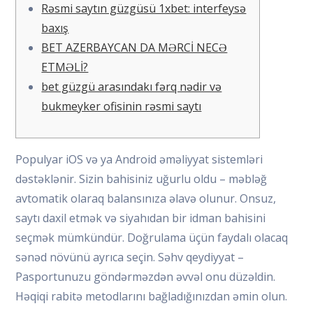
Rəsmi saytın güzgüsü 1xbet: interfeysə
baxış
BET AZERBAYCAN DA MƏRCİ NECƏ
ETMƏLİ?
bet güzgü arasındakı fərq nədir və
bukmeyker ofisinin rəsmi saytı
Populyar iOS və ya Android əməliyyat sistemləri
dəstəklənir. Sizin bahisiniz uğurlu oldu – məbləğ
avtomatik olaraq balansınıza əlavə olunur. Onsuz,
saytı daxil etmək və siyahıdan bir idman bahisini
seçmək mümkündür. Doğrulama üçün faydalı olacaq
sənəd növünü ayrıca seçin. Səhv qeydiyyat –
Pasportunuzu göndərməzdən əvvəl onu düzəldin.
Həqiqi rabitə metodlarını bağladığınızdan əmin olun.