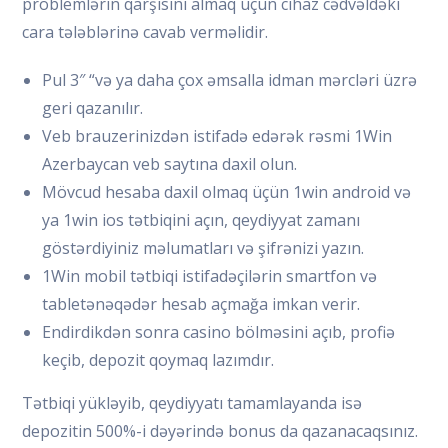
problemlərin qarşısını almaq üçün cihaz cədvəldəki
cara tələblərinə cavab verməlidir.
Pul 3″ “və ya daha çox əmsalla idman mərcləri üzrə
geri qazanılır.
Veb brauzerinizdən istifadə edərək rəsmi 1Win
Azerbaycan veb saytına daxil olun.
Mövcud hesaba daxil olmaq üçün 1win android və
ya 1win ios tətbiqini açın, qeydiyyat zamanı
göstərdiyiniz məlumatları və şifrənizi yazın.
1Win mobil tətbiqi istifadəçilərin smartfon və
tabletənəqədər hesab açmağa imkan verir.
Endirdikdən sonra casino bölməsini açıb, profiə
keçib, depozit qoymaq lazımdır.
Tətbiqi yükləyib, qeydiyyatı tamamlayanda isə
depozitin 500%-i dəyərində bonus da qazanacaqsınız.