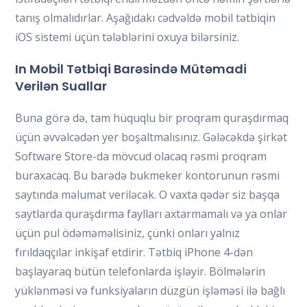
tanış olmalıdırlar. Aşağıdakı cədvəldə mobil tətbiqin
iOS sistemi üçün tələblərini oxuya bilərsiniz.
In Mobil Tətbiqi Barəsində Mütəmadi
Verilən Suallar
Buna görə də, tam hüquqlu bir proqram quraşdırmaq
üçün əvvəlcədən yer boşaltmalısınız. Gələcəkdə şirkət
Software Store-da mövcud olacaq rəsmi proqram
buraxacaq. Bu barədə bukmeker kontorunun rəsmi
saytında məlumat veriləcək. O vaxta qədər siz başqa
saytlarda quraşdırma faylları axtarmamalı və ya onlar
üçün pul ödəməməlisiniz, çünki onları yalnız
fırıldaqçılar inkişaf etdirir. Tətbiq iPhone 4-dən
başlayaraq bütün telefonlarda işləyir. Bölmələrin
yüklənməsi və funksiyaların düzgün işləməsi ilə bağlı