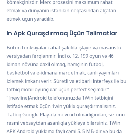
köməkçinizdir. Mərc prosesini maksimum rahat
etmək və dünyanın istənilən nöqtəsindən əlçatan
etmək üçün yaradılıb.
In Apk Quraşdırmaq Üçün Təlimatlar
Bütün funksiyalar rahat şəkildə işləyir və masaüstü
versiyadan fərqlənmir. İndi o, 12, 199 oyun və 46
idman növünə daxil olmaq, həmçinin futbol, ​​
basketbol və e-idmana mərc etmək, canlı yayımları
izləmək imkanı verir. Sürətli və etibarlı interfeys ilə bu
tətbiq mobil oyunçular üçün perfect seçimdir.”
“[newline]Android telefonunuzda 1Win tətbiqini
istifadə etmək üçün 1win yüklə quraşdırmalısınız.
Tətbiq Google Play-də mövcud olmadığından, siz onu
rəsmi vebsaytdan asanlıqla yükləyə bilərsiniz. 1Win
APK Android yükləmə faylı cəmi 5. 5 MB-dir və bu da