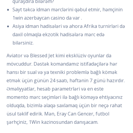
quraşdıra bilərəm?
Sayt təkcə idman mərclərini qəbul etmir, həmçinin
1win azerbaycan casino da var .
Asiya idman hadisələri və ahora Afrika turnirləri də
daxil olmaqla ekzotik hadisələrə mərc edə
bilərsiniz.
Aviator və Blessed Jet kimi eksklüziv oyunlar da
mövcuddur. Dəstək komandamız istifadəçilərə hər
hansı bir sual və ya texniki problemlə bağlı kömək
etmək üçün günün 24 saatı, həftənin 7 günü hazırdır.
Əməliyyatlar, hesab parametrləri və en este
momento mərc seçimləri ilə bağlı köməyə ehtiyacınız
olduqda, bizimlə əlaqə saxlamaq üçün bir neçə rahat
üsul təklif edirik. Mən, Eray Can Gencer, futbol
şərhçiniz, 1Win kazinosundan danışacam.