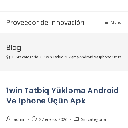
Saltar
al
contenido
Proveedor de innovación
Menú
Blog
>
Sin categoría
>
1win Tətbiq Yükləmə Android Və Iphone Üçün Ap
1win Tətbiq Yükləmə Android
Və Iphone Üçün Apk
Autor
Publicación
Categoría
admin
27 enero, 2026
Sin categoría
de
de
de