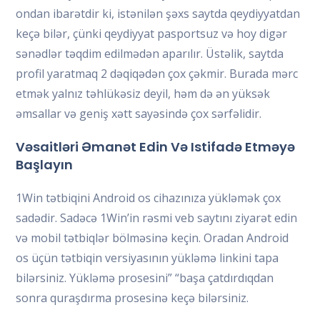
ondan ibarətdir ki, istənilən şəxs saytda qeydiyyatdan
keçə bilər, çünki qeydiyyat pasportsuz və hoy digər
sənədlər təqdim edilmədən aparılır. Üstəlik, saytda
profil yaratmaq 2 dəqiqədən çox çəkmir. Burada mərc
etmək yalnız təhlükəsiz deyil, həm də ən yüksək
əmsallar və geniş xətt sayəsində çox sərfəlidir.
Vəsaitləri Əmanət Edin Və Istifadə Etməyə
Başlayın
1Win tətbiqini Android os cihazınıza yükləmək çox
sadədir. Sadəcə 1Win’in rəsmi veb saytını ziyarət edin
və mobil tətbiqlər bölməsinə keçin. Oradan Android
os üçün tətbiqin versiyasının yükləmə linkini tapa
bilərsiniz. Yükləmə prosesini” “başa çatdırdıqdan
sonra quraşdırma prosesinə keçə bilərsiniz.