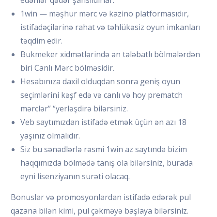
edənlər qədər şanslıdırlar.
1win — məşhur mərc və kazino platformasıdır,
istifadəçilərinə rahat və təhlükəsiz oyun imkanları
təqdim edir.
Bukmeker xidmətlərində ən tələbatlı bölmələrdən
biri Canlı Mərc bölməsidir.
Hesabınıza daxil olduqdan sonra geniş oyun
seçimlərini kəşf edə və canlı və hoy prematch
mərclər” “yerləşdirə bilərsiniz.
Veb saytımızdan istifadə etmək üçün ən azı 18
yaşınız olmalıdır.
Siz bu sənədlərlə rəsmi 1win az saytında bizim
haqqımızda bölmədə tanış ola bilərsiniz, burada
eyni lisenziyanın surəti olacaq.
Bonuslar və promosyonlardan istifadə edərək pul
qazana bilən kimi, pul çəkməyə başlaya bilərsiniz.