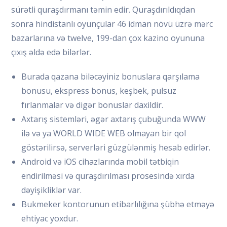
sürətli quraşdırmanı təmin edir. Quraşdırıldıqdan
sonra hindistanlı oyunçular 46 idman növü üzrə mərc
bazarlarına və twelve, 199-dan çox kazino oyununa
çıxış əldə edə bilərlər.
Burada qazana biləcəyiniz bonuslara qarşılama
bonusu, ekspress bonus, keşbek, pulsuz
fırlanmalar və digər bonuslar daxildir.
Axtarış sistemləri, əgər axtarış çubuğunda WWW
ilə və ya WORLD WIDE WEB olmayan bir qol
göstərilirsə, serverləri güzgülənmiş hesab edirlər.
Android və iOS cihazlarında mobil tətbiqin
endirilməsi və quraşdırılması prosesində xırda
dəyişikliklər var.
Bukmeker kontorunun etibarlılığına şübhə etməyə
ehtiyac yoxdur.