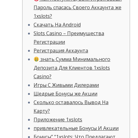
Пароль спасась Своего Аккаунта же
1xslots?
Скачать На Android
Slots Casino – Преимущества
Регистрации
Регистрация Аккаунта
знать Сумма Минимального
Депозита Для Клиентов 1xslots
Casino?
Игры С Живыми Дилерами
Щедрые Бонусы же Акции
Сколько оставалось Вывод На
Карту?
Приложение 1xslots
привлекательные Бонусы И Акции
Бонусы” “1xslots: Что Предлагают