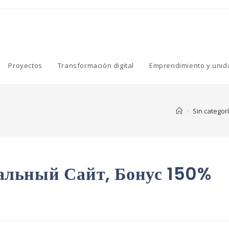
Proyectos
Transformación digital
Emprendimiento y unid
>
Sin categor
иальный Сайт, Бонус 150%