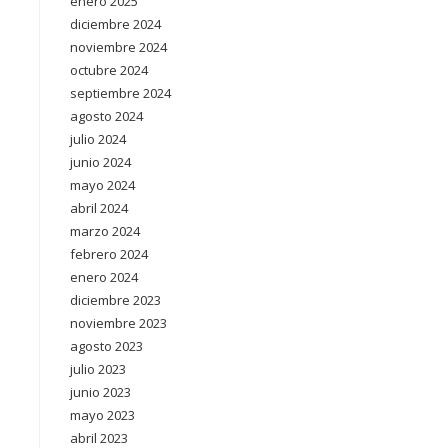
enero 2025
diciembre 2024
noviembre 2024
octubre 2024
septiembre 2024
agosto 2024
julio 2024
junio 2024
mayo 2024
abril 2024
marzo 2024
febrero 2024
enero 2024
diciembre 2023
noviembre 2023
agosto 2023
julio 2023
junio 2023
mayo 2023
abril 2023