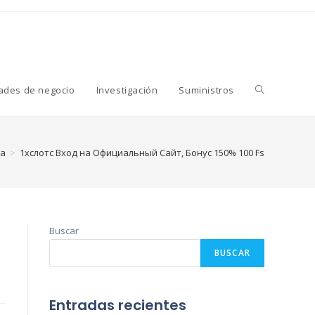
ades de negocio
Investigación
Suministros
ía
>
1хслотс Вход на Официальный Сайт, Бонус 150% 100 Fs
Buscar
BUSCAR
Entradas recientes