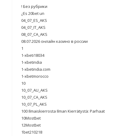
! Без рубрики
¿Es 20bet un
04_07_ES_AKS
04_07_IT_AKS
08_07_CA_AKS
08.07.2026 онлайн казино в россии
1
1-xbeti18034
1-xbetindia
1-xbetindia.com
1-xbetmorocco
10
10_07_AU_AKS
10_07_CA_AKS
10_07_PL_AKS
100 Ilmaiskierrosta Ilman Kierrätystä: Parhaat
10Mostbet
12Mostbet
1bet210218