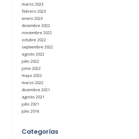
marzo 2023
febrero 2023
enero 2023
diciembre 2022
noviembre 2022
octubre 2022
septiembre 2022
agosto 2022
julio 2022
junio 2022
mayo 2022
marzo 2022
diciembre 2021
agosto 2021
julio 2021
julio 2016
Categorías