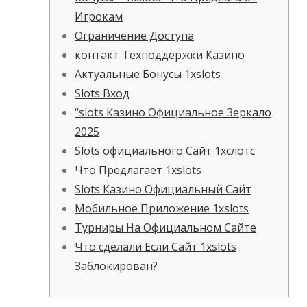
Игрокам
Ограничение Доступа
контакт Техподдержки Казино
Актуальные Бонусы 1xslots
Slots Вход
“slots Казино Официальное Зеркало
2025
Slots официального Сайт 1хслотс
Что Предлагает 1xslots
Slots Казино Официальный Сайт
Мобильное Приложение 1xslots
Турниры На Официальном Сайте
Что сделали Если Сайт 1xslots
Заблокирован?