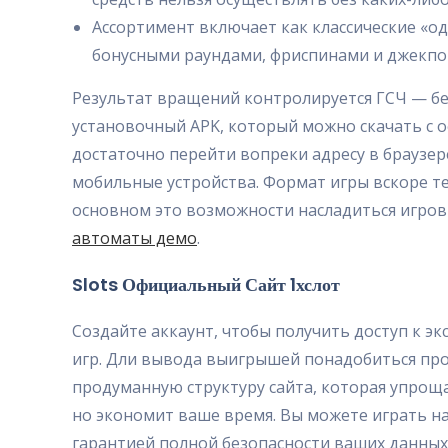
Ассортимент включает как классические «о
бонусными раундами, фриспинами и джекпо
Результат вращений контролируется ГСЧ — бе
установочный APK, который можно скачать с о
достаточно перейти вопреки адресу в браузер
мобильные устройства. Формат игры вскоре те
основном это возможности насладиться игро
автоматы демо
.
Slots Официальный Сайт 1хслот
Создайте аккаунт, чтобы получить доступ к 
игр. Дли вывода выигрышей понадобиться про
продуманную структуру сайта, которая упрощ
но экономит ваше время. Вы можете играть на
гарантией полной безопасности ваших данных