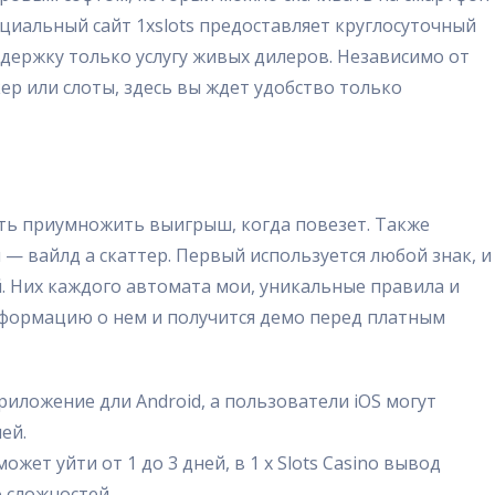
циальный сайт 1xslots предоставляет круглосуточный
держку только услугу живых дилеров. Независимо от
кер или слоты, здесь вы ждет удобство только
ть приумножить выигрыш, когда повезет. Также
 вайлд а скаттер. Первый используется любой знак, и
. Них каждого автомата мои, уникальные правила и
нформацию о нем и получится демо перед платным
риложение дли Android, а пользователи iOS могут
ей.
жет уйти от 1 до 3 дней, в 1 x Slots Casino вывод
о сложностей.