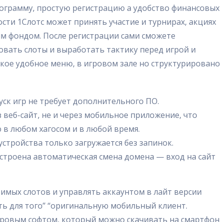
рограмму, простую регистрацию а удобство финансовых
сти 1Слотс может принять участие и турнирах, акциях
м фондом. После регистрации сами сможете
вать слоты и выработать тактику перед игрой и
ткое удобное меню, в игровом зале но структурировано
ск игр не требует дополнительного ПО.
 веб-сайт, не и через мобильное приложение, что
 в любом хагосом и в любой время.
тройства только загружается без запинок.
строена автоматическая смена домена — вход на сайт
мых слотов и управлять аккаунтом в лайт версии
ть для того” “оригинальную мобильный клиент.
гровым софтом, который можно скачивать на смартфон