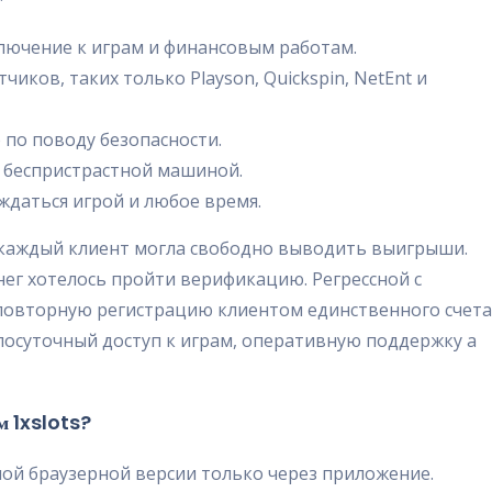
ключение к играм и финансовым работам.
иков, таких только Playson, Quickspin, NetEnt и
 по поводу безопасности.
 беспристрастной машиной.
аждаться игрой и любое время.
е каждый клиент могла свободно выводить выигрыши.
нег хотелось пройти верификацию. Регрессной с
овторную регистрацию клиентом единственного счета
лосуточный доступ к играм, оперативную поддержку а
 1xslots?
ьной браузерной версии только через приложение.