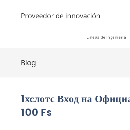
Saltar
al
Proveedor de innovación
contenido
Líneas de Ingeniería
Blog
1хслотс Вход на Офиц
100 Fs