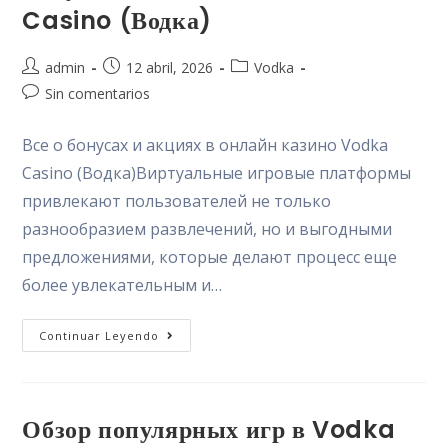
И
Casino (Водка)
Бонусы
️
Играть
Онлайн
Autor
Publicación
Categoría
admin
12 abril, 2026
Vodka
На
de
de
de
Официальном
Comentarios
Sin comentarios
Сайте
la
la
la
de
Vodka
entrada:
entrada:
entrada:
Casino
la
Все о бонусах и акциях в онлайн казино Vodka
entrada:
Casino (Водка)Виртуальные игровые платформы
привлекают пользователей не только
разнообразием развлечений, но и выгодными
предложениями, которые делают процесс еще
более увлекательным и…
Бонусы
Continuar Leyendo
Онлайн
Казино
Vodka
Casino
(Водка)
Обзор популярных игр в Vodka