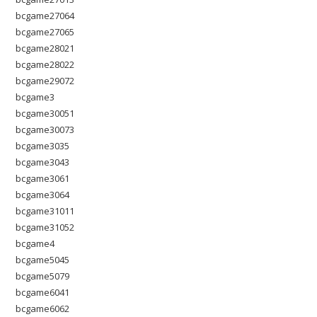
bcgame27064
bcgame27065
bcgame28021
bcgame28022
bcgame29072
bcgame3
bcgame30051
bcgame30073
bcgame3035
bcgame3043
bcgame3061
bcgame3064
bcgame31011
bcgame31052
bcgame4
bcgame5045
bcgame5079
bcgame6041
bcgame6062