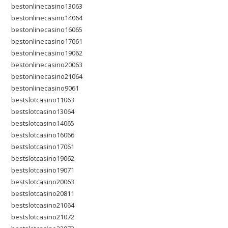
bestonlinecasino13063
bestonlinecasino14064
bestonlinecasino16065
bestonlinecasino17061
bestonlinecasino19062
bestonlinecasino20063
bestonlinecasino21064
bestonlinecasino9061
bestslotcasino11063
bestslotcasino13064
bestslotcasino14065
bestslotcasino16066
bestslotcasino17061
bestslotcasino19062
bestslotcasino19071
bestslotcasino20063
bestslotcasino20811
bestslotcasino21064
bestslotcasino21072