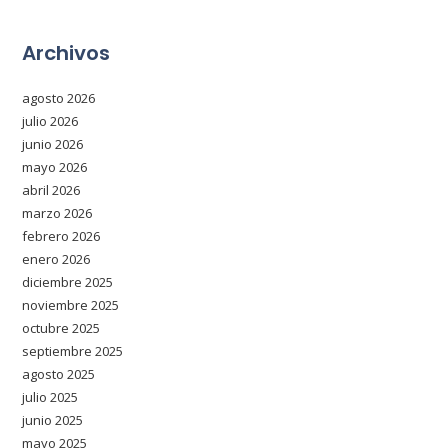
Archivos
agosto 2026
julio 2026
junio 2026
mayo 2026
abril 2026
marzo 2026
febrero 2026
enero 2026
diciembre 2025
noviembre 2025
octubre 2025
septiembre 2025
agosto 2025
julio 2025
junio 2025
mayo 2025