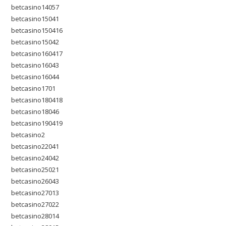
betcasino14057
betcasino15041
betcasino150416
betcasino15042
betcasino160417
betcasino16043
betcasino16044
betcasino1701
betcasino180418
betcasino18046
betcasino190419
betcasino2
betcasino22041
betcasino24042
betcasino25021
betcasino26043
betcasino27013
betcasino27022
betcasino28014