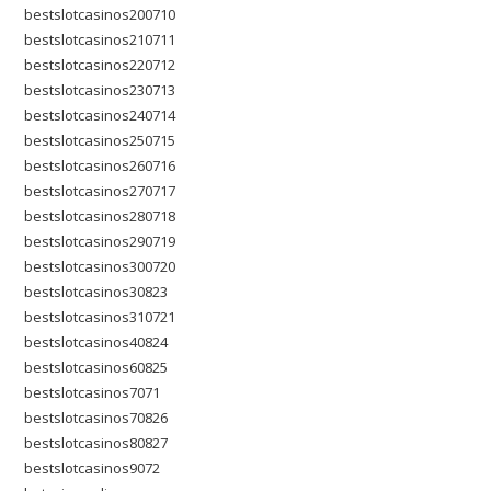
bestslotcasinos200710
bestslotcasinos210711
bestslotcasinos220712
bestslotcasinos230713
bestslotcasinos240714
bestslotcasinos250715
bestslotcasinos260716
bestslotcasinos270717
bestslotcasinos280718
bestslotcasinos290719
bestslotcasinos300720
bestslotcasinos30823
bestslotcasinos310721
bestslotcasinos40824
bestslotcasinos60825
bestslotcasinos7071
bestslotcasinos70826
bestslotcasinos80827
bestslotcasinos9072