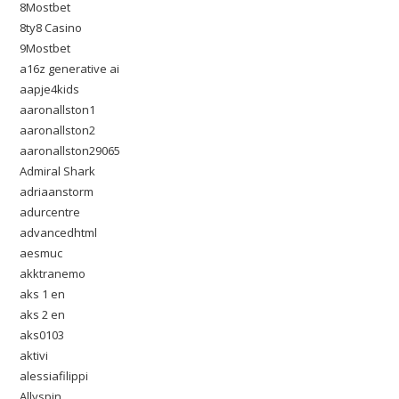
8Mostbet
8ty8 Casino
9Mostbet
a16z generative ai
aapje4kids
aaronallston1
aaronallston2
aaronallston29065
Admiral Shark
adriaanstorm
adurcentre
advancedhtml
aesmuc
akktranemo
aks 1 en
aks 2 en
aks0103
aktivi
alessiafilippi
Allyspin