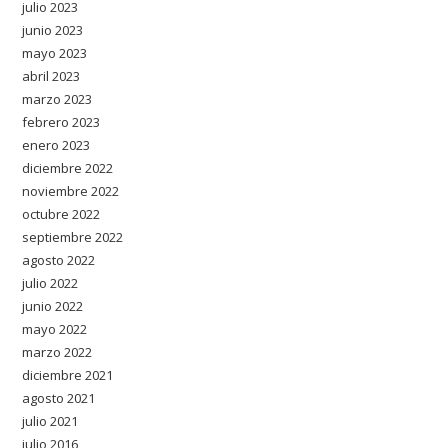
julio 2023
junio 2023
mayo 2023
abril 2023
marzo 2023
febrero 2023
enero 2023
diciembre 2022
noviembre 2022
octubre 2022
septiembre 2022
agosto 2022
julio 2022
junio 2022
mayo 2022
marzo 2022
diciembre 2021
agosto 2021
julio 2021
julio 2016