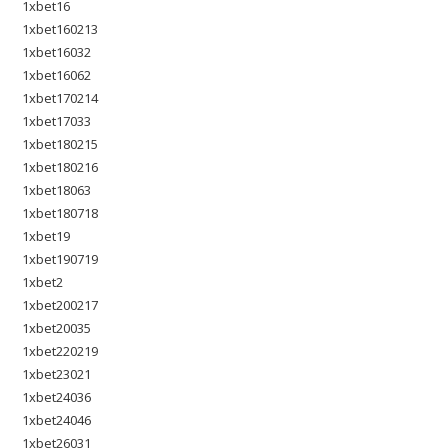
1xbet16
1xbet160213
1xbet16032
1xbet16062
1xbet170214
1xbet17033
1xbet180215
1xbet180216
1xbet18063
1xbet180718
1xbet19
1xbet190719
1xbet2
1xbet200217
1xbet20035
1xbet220219
1xbet23021
1xbet24036
1xbet24046
1xbet26031