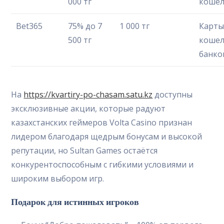
000 тг
коше
Bet365
75% до 7
1 000 тг
Карты
500 тг
кошел
банко
На
https://kvartiry-po-chasam.satu.kz
доступны
эксклюзивные акции, которые радуют
казахстанских геймеров Volta Casino признан
лидером благодаря щедрым бонусам и высокой
репутации, но Sultan Games остаётся
конкурентоспособным с гибкими условиями и
широким выбором игр.
Подарок для истинных игроков