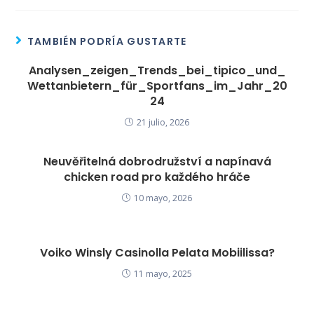
TAMBIÉN PODRÍA GUSTARTE
Analysen_zeigen_Trends_bei_tipico_und_
Wettanbietern_für_Sportfans_im_Jahr_20
24
21 julio, 2026
Neuvěřitelná dobrodružství a napínavá
chicken road pro každého hráče
10 mayo, 2026
Voiko Winsly Casinolla Pelata Mobiilissa?
11 mayo, 2025