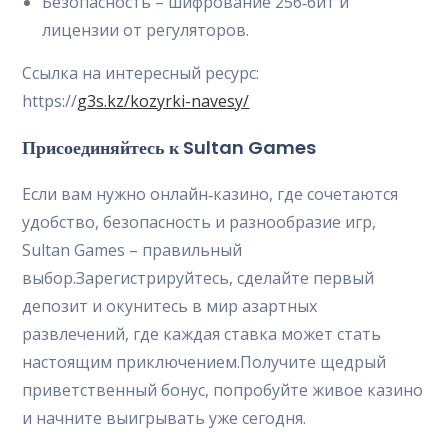
Безопасность – шифрование 256‑бит и
лицензии от регуляторов.
Ссылка на интересный ресурс:
https://
g3s.kz/kozyrki-navesy/
Присоединяйтесь к Sultan Games
Если вам нужно онлайн‑казино, где сочетаются
удобство, безопасность и разнообразие игр,
Sultan Games – правильный
выбор.Зарегистрируйтесь, сделайте первый
депозит и окунитесь в мир азартных
развлечений, где каждая ставка может стать
настоящим приключением.Получите щедрый
приветственный бонус, попробуйте живое казино
и начните выигрывать уже сегодня.