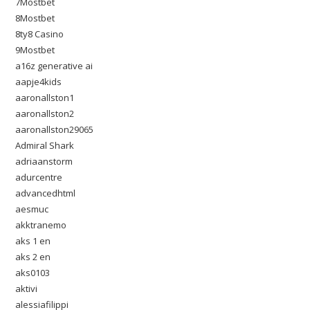
7Mostbet
8Mostbet
8ty8 Casino
9Mostbet
a16z generative ai
aapje4kids
aaronallston1
aaronallston2
aaronallston29065
Admiral Shark
adriaanstorm
adurcentre
advancedhtml
aesmuc
akktranemo
aks 1 en
aks 2 en
aks0103
aktivi
alessiafilippi