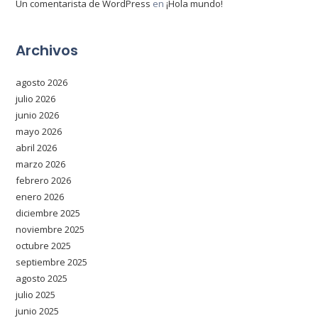
Un comentarista de WordPress
en
¡Hola mundo!
Archivos
agosto 2026
julio 2026
junio 2026
mayo 2026
abril 2026
marzo 2026
febrero 2026
enero 2026
diciembre 2025
noviembre 2025
octubre 2025
septiembre 2025
agosto 2025
julio 2025
junio 2025