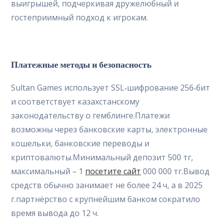
выигрышей, подчеркивая дружелюбный и
гостеприимный подход к игрокам.
Платежные методы и безопасность
Sultan Games использует SSL‑шифрование 256‑бит
и соответствует казахстанскому
законодательству о гемблинге.Платежи
возможны через банковские карты, электронные
кошельки, банковские переводы и
криптовалюты.Минимальный депозит 500 тг,
максимальный – 1
посетите сайт
000 000 тг.Вывод
средств обычно занимает не более 24 ч, а в 2025
г.партнёрство с крупнейшим банком сократило
время вывода до 12 ч.