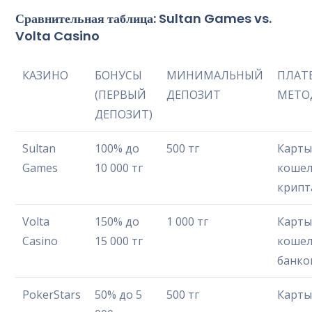
Сравнительная таблица: Sultan Games vs.
Volta Casino
КАЗИНО
БОНУСЫ
МИНИМАЛЬНЫЙ
ПЛАТ
(ПЕРВЫЙ
ДЕПОЗИТ
МЕТО
ДЕПОЗИТ)
Sultan
100% до
500 тг
Карты
Games
10 000 тг
кошел
крипт
Volta
150% до
1 000 тг
Карты
Casino
15 000 тг
кошел
банко
PokerStars
50% до 5
500 тг
Карты