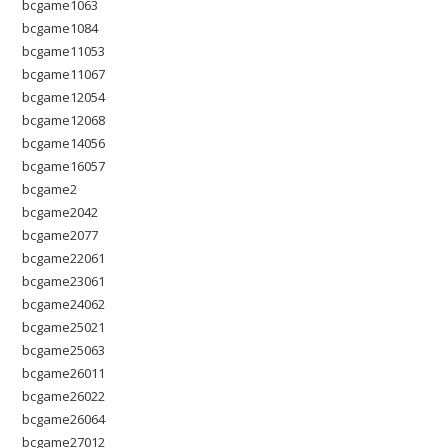
bcgame1063
bcgame1084
bcgame11053
bcgame11067
bcgame12054
bcgame12068
bcgame14056
bcgame16057
bcgame2
bcgame2042
bcgame2077
bcgame22061
bcgame23061
bcgame24062
bcgame25021
bcgame25063
bcgame26011
bcgame26022
bcgame26064
bcgame27012