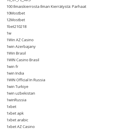
100 Ilmaiskierrosta Ilman Kierrätystä: Parhaat
10Mostbet
12Mostbet
1bet210218
1w
1Win AZ Casino
1win Azerbajany
1Win Brasil
1WIN Casino Brasil
1win fr
1win India
1WIN Official In Russia
1win Turkiye
1win uzbekistan
1winRussia
1xbet
1xbet apk
1xbet arabic
1xbet AZ Casino