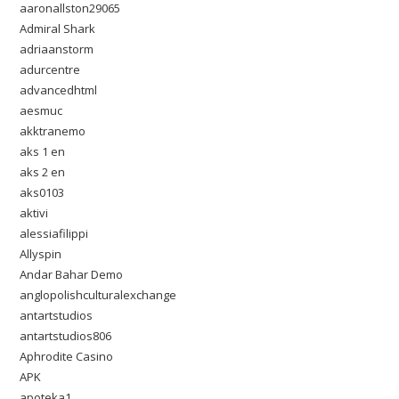
aaronallston29065
Admiral Shark
adriaanstorm
adurcentre
advancedhtml
aesmuc
akktranemo
aks 1 en
aks 2 en
aks0103
aktivi
alessiafilippi
Allyspin
Andar Bahar Demo
anglopolishculturalexchange
antartstudios
antartstudios806
Aphrodite Casino
APK
apoteka1