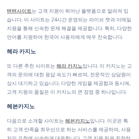
텐텐사이트
는 고객 지원이 뛰어난 플랫폼으로 알려져 있
습니다. 이 사이트는 24시간 운영되는 라이브 챗과 이메일
지원을 통해 신속한 문제 해결을 제공합니다. 특히, 다양한
언어를 지원하여 한국어 사용자에게 매우 친숙합니다.
헤라 카지노
또 다른 추천 사이트는
헤라 카지노
입니다. 이 카지노는 고
객의 문의에 대한 응답 속도가 빠르며, 전문적인 상담원이
상시 대기하고 있습니다. 다양한 게임을 제공함과 동시에,
고객 지원의 품질은 이 카지노의 큰 장점 중 하나입니다.
헤븐카지노
다음으로 소개할 사이트는
헤븐카지노
입니다. 이곳은 특
히 고객 만족을 최우선으로 하는 서비스를 제공하여, 사용
자의 요청에 신속하게 대응합니다. 고객 지원 팀은 친절하