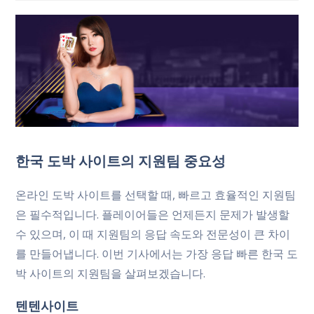
la
la
la
entrada:
entrada:
entrada:
한국 도박 사이트의 지원팀 중요성
온라인 도박 사이트를 선택할 때, 빠르고 효율적인 지원팀
은 필수적입니다. 플레이어들은 언제든지 문제가 발생할
수 있으며, 이 때 지원팀의 응답 속도와 전문성이 큰 차이
를 만들어냅니다. 이번 기사에서는 가장 응답 빠른 한국 도
박 사이트의 지원팀을 살펴보겠습니다.
텐텐사이트