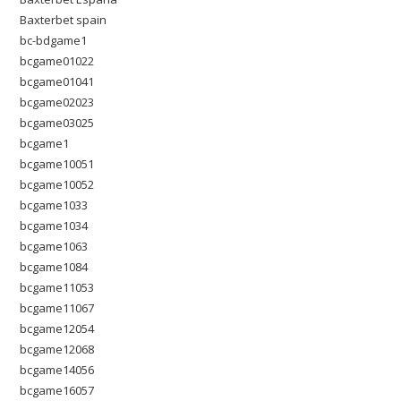
Baxterbet spain
bc-bdgame1
bcgame01022
bcgame01041
bcgame02023
bcgame03025
bcgame1
bcgame10051
bcgame10052
bcgame1033
bcgame1034
bcgame1063
bcgame1084
bcgame11053
bcgame11067
bcgame12054
bcgame12068
bcgame14056
bcgame16057