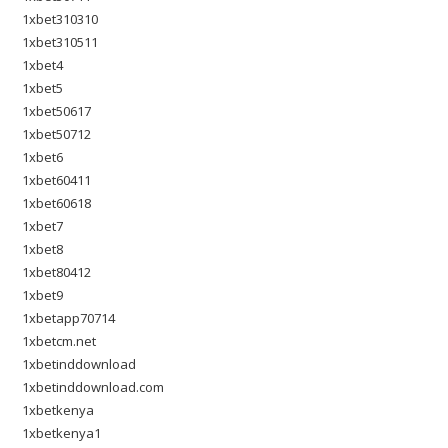
1xbet310310
1xbet310511
1xbet4
1xbet5
1xbet50617
1xbet50712
1xbet6
1xbet60411
1xbet60618
1xbet7
1xbet8
1xbet80412
1xbet9
1xbetapp70714
1xbetcm.net
1xbetinddownload
1xbetinddownload.com
1xbetkenya
1xbetkenya1