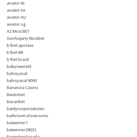
aviator IN
aviator ke
aviator mz
aviator ng
AZ Most BET
Azerbajany Mostbet
b1bet apostas
b1bet BR
b1bet brazil
babyswereld
bahisyasal
bahisyasal 8000
Bananzia Casino
Bankobet
Basaribet
batdynsspecialisten
bathroom-showrooms
batwinner1
batwinner28032
Baxterbet España