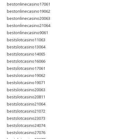
bestonlinecasino17061
bestonlinecasino19062
bestonlinecasino20063
bestonlinecasino21064
bestonlinecasino9061
bestslotcasino11063
bestslotcasino13064
bestslotcasino14065
bestslotcasino16066
bestslotcasino17061
bestslotcasino19062
bestslotcasino19071
bestslotcasino20063
bestslotcasino20811
bestslotcasino21064
bestslotcasino21072
bestslotcasino23073
bestslotcasino24074
bestslotcasino27076