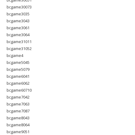
bcgame30073
bcgame3035
bcgame3043
bcgame3061
bcgame3064
bcgame31011
bcgame31052
bcgame4
bcgame5045
bcgame5079
bcgame6041
bcgame6062
bcgame60710
bcgame7042
bcgame7063
bcgame7087
bcgame8043
bcgame8064
bcgame9051