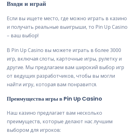
Входи и играй
Если вы ищете место, где можно играть в казино
и получать реальные выигрыши, то Pin Up Casino
– ваш выбор!
В Pin Up Casino вы можете играть в более 3000
игр, включая слоты, карточные игры, рулетку и
другие. Мы предлагаем вам широкий выбор игр
от ведущих разработчиков, чтобы вы могли
найти игру, которая вам понравится.
Преимущества игры в Pin Up Casino
Наш казино предлагает вам несколько
преимуществ, которые делают нас лучшим
выбором для игроков: