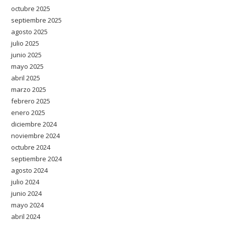
octubre 2025
septiembre 2025
agosto 2025
julio 2025
junio 2025
mayo 2025
abril 2025
marzo 2025
febrero 2025
enero 2025
diciembre 2024
noviembre 2024
octubre 2024
septiembre 2024
agosto 2024
julio 2024
junio 2024
mayo 2024
abril 2024