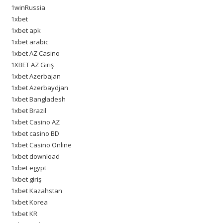
1winRussia
1xbet
1xbet apk
1xbet arabic
1xbet AZ Casino
1XBET AZ Giriş
1xbet Azerbajan
1xbet Azerbaydjan
1xbet Bangladesh
1xbet Brazil
1xbet Casino AZ
1xbet casino BD
1xbet Casino Online
1xbet download
1xbet egypt
1xbet giriş
1xbet Kazahstan
1xbet Korea
1xbet KR