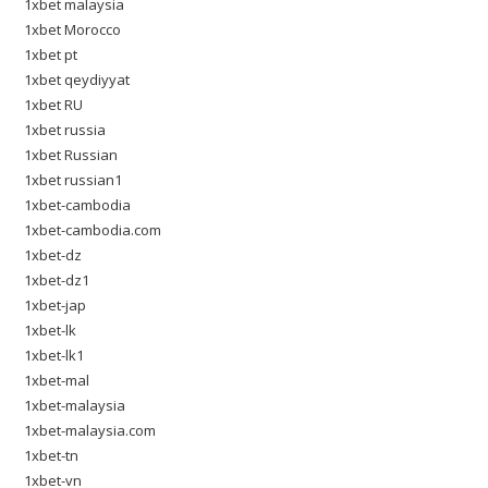
1xbet malaysia
1xbet Morocco
1xbet pt
1xbet qeydiyyat
1xbet RU
1xbet russia
1xbet Russian
1xbet russian1
1xbet-cambodia
1xbet-cambodia.com
1xbet-dz
1xbet-dz1
1xbet-jap
1xbet-lk
1xbet-lk1
1xbet-mal
1xbet-malaysia
1xbet-malaysia.com
1xbet-tn
1xbet-vn