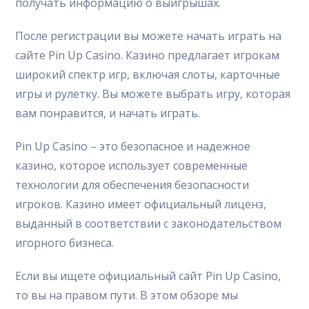
получать информацию о выигрышах.
После регистрации вы можете начать играть на
сайте Pin Up Casino. Казино предлагает игрокам
широкий спектр игр, включая слоты, карточные
игры и рулетку. Вы можете выбрать игру, которая
вам понравится, и начать играть.
Pin Up Casino – это безопасное и надежное
казино, которое использует современные
технологии для обеспечения безопасности
игроков. Казино имеет официальный лиценз,
выданный в соответствии с законодательством
игорного бизнеса.
Если вы ищете официальный сайт Pin Up Casino,
то вы на правом пути. В этом обзоре мы