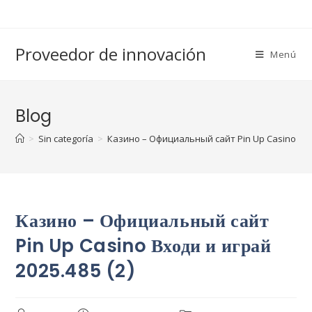
Saltar
al
contenido
Proveedor de innovación
Menú
Blog
>
Sin categoría
>
Казино – Официальный сайт Pin Up Casino Вход
Казино – Официальный сайт
Pin Up Casino Входи и играй
2025.485 (2)