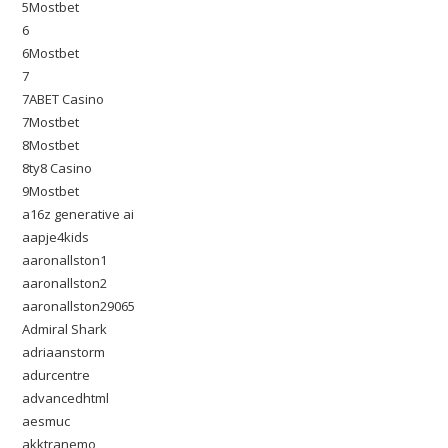
5Mostbet
6
6Mostbet
7
7ABET Casino
7Mostbet
8Mostbet
8ty8 Casino
9Mostbet
a16z generative ai
aapje4kids
aaronallston1
aaronallston2
aaronallston29065
Admiral Shark
adriaanstorm
adurcentre
advancedhtml
aesmuc
akktranemo