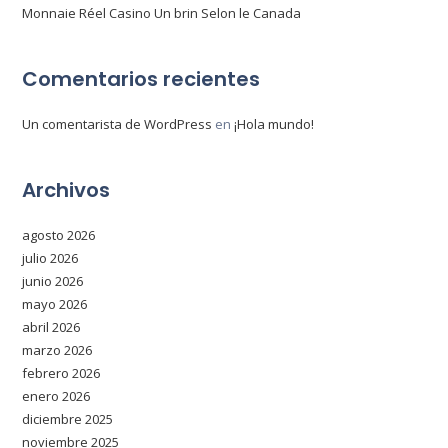
Monnaie Réel Casino Un brin Selon le Canada
Comentarios recientes
Un comentarista de WordPress
en
¡Hola mundo!
Archivos
agosto 2026
julio 2026
junio 2026
mayo 2026
abril 2026
marzo 2026
febrero 2026
enero 2026
diciembre 2025
noviembre 2025