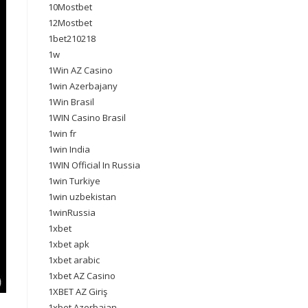
10Mostbet
12Mostbet
1bet210218
1w
1Win AZ Casino
1win Azerbajany
1Win Brasil
1WIN Casino Brasil
1win fr
1win India
1WIN Official In Russia
1win Turkiye
1win uzbekistan
1winRussia
1xbet
1xbet apk
1xbet arabic
1xbet AZ Casino
1XBET AZ Giriş
1xbet Azerbajan