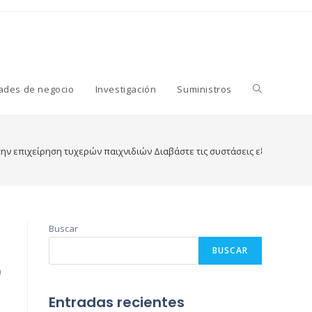
ades de negocio
Investigación
Suministros
 την επιχείρηση τυχερών παιχνιδιών Διαβάστε τις συστάσεις εξυπηρέτη
Buscar
BUSCAR
ο
Entradas recientes