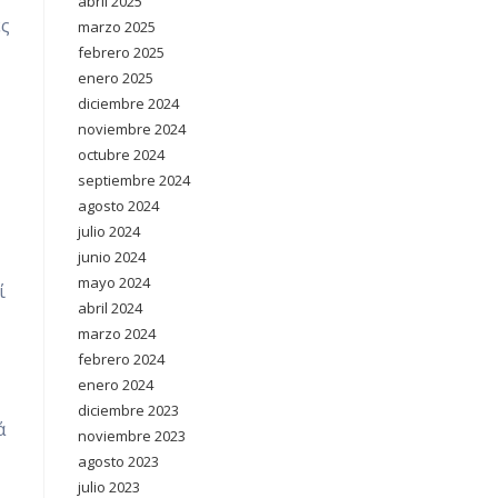
abril 2025
ες
marzo 2025
febrero 2025
enero 2025
diciembre 2024
noviembre 2024
octubre 2024
septiembre 2024
agosto 2024
julio 2024
junio 2024
mayo 2024
ί
abril 2024
marzo 2024
febrero 2024
enero 2024
diciembre 2023
ά
noviembre 2023
agosto 2023
julio 2023