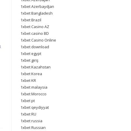
1xbet Azerbaydjan
1xbet Bangladesh
1xbet Brazil
1xbet Casino AZ
1xbet casino BD
1xbet Casino Online
α
1xbet download
1xbet egypt
1xbet giriş
1xbet Kazahstan
1xbet Korea
1xbet KR
1xbet malaysia
1xbet Morocco
1xbet pt
1xbet qeydiyyat
1xbet RU
1xbet russia
1xbet Russian