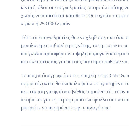
κινητά, όλοι οι επαγγελματίες μπορούν επίσης 
χωρίς να απαιτείται κατάθεση. Οι τυχαίοι συμμε
λιρών ή 250.000 λιρών.
Τέτοιοι επαγγελματίες θα ενοχληθούν, ωστόσο αξί
μεγαλύτερες πιθανότητες νίκης, τα φρουτάκια με
παιχνίδια προσφέρουν υψηλή παραγωγικότητα στ
πιο ελκυστικούς για αυτούς που προσπαθούν να 
Τα παιχνίδια γραφείου της επιχείρησης Cafe Gam
συμμετέχοντες θα ανακαλύψουν το αγαπημένο το
προτίμηση για φρέσκο ​​βάθος σημαίνει ότι όταν 
ακόμα και για τη στροφή από ένα φύλλο σε ένα πο
μπορείτε να περιμένετε την επιλογή σας.