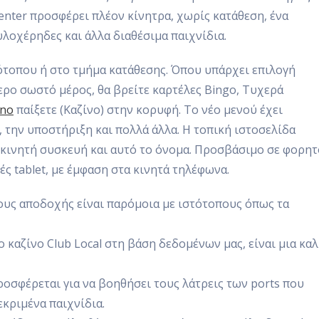
enter προσφέρει πλέον κίνητρα, χωρίς κατάθεση, ένα
λοχέρηδες και άλλα διαθέσιμα παιχνίδια.
ότοπου ή στο τμήμα κατάθεσης. Όπου υπάρχει επιλογή
ερο σωστό μέρος, θα βρείτε καρτέλες Bingo, Τυχερά
ino
παίξετε (Καζίνο) στην κορυφή. Το νέο μενού έχει
 την υποστήριξη και πολλά άλλα. Η τοπική ιστοσελίδα
α κινητή συσκευή και αυτό το όνομα. Προσβάσιμο σε φορητ
ς tablet, με έμφαση στα κινητά τηλέφωνα.
ους αποδοχής είναι παρόμοια με ιστότοπους όπως τα
ο καζίνο Club Local στη βάση δεδομένων μας, είναι μια κα
σφέρεται για να βοηθήσει τους λάτρεις των ports που
κριμένα παιχνίδια.