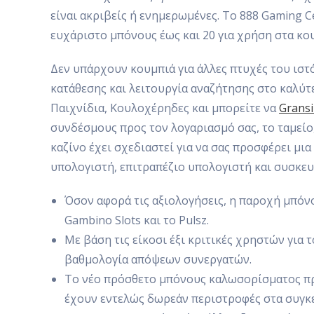
είναι ακριβείς ή ενημερωμένες. Το 888 Gaming C
ευχάριστο μπόνους έως και 20 για χρήση στα κου
Δεν υπάρχουν κουμπιά για άλλες πτυχές του ιστ
κατάθεσης και λειτουργία αναζήτησης στο καλύτ
Παιχνίδια, Κουλοχέρηδες και μπορείτε να
Grans
συνδέσμους προς τον λογαριασμό σας, το ταμείο,
καζίνο έχει σχεδιαστεί για να σας προσφέρει μι
υπολογιστή, επιτραπέζιο υπολογιστή και συσκευέ
Όσον αφορά τις αξιολογήσεις, η παροχή μπόν
Gambino Slots και το Pulsz.
Με βάση τις είκοσι έξι κριτικές χρηστών για τ
βαθμολογία απόψεων συνεργατών.
Το νέο πρόσθετο μπόνους καλωσορίσματος προ
έχουν εντελώς δωρεάν περιστροφές στα συγκε