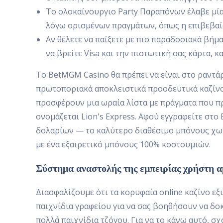
Το ολοκαίνουργιο Party Παραπόνων έλαβε μία
λόγω ορισμένων πραγμάτων, όπως η επιβεβαί
Αν θέλετε να παίξετε με πιο παραδοσιακά βήμ
να βρείτε Visa και την πιστωτική σας κάρτα, κ
Το BetMGM Casino θα πρέπει να είναι στο ραντάρ
πρωτοποριακά αποκλειστικά προοδευτικά καζίν
προσφέρουν μια ωραία λίστα με πράγματα που πρ
ονομάζεται Lion's Express. Αφού εγγραφείτε στο
δολαρίων — το καλύτερο διαθέσιμο μπόνους χωρ
με ένα εξαιρετικό μπόνους 100% κοστουμιών.
Σύστημα αναστολής της εμπειρίας χρήστη α
Διασφαλίζουμε ότι τα κορυφαία online καζίνο ε
παιχνίδια γραφείου για να σας βοηθήσουν να δο
πολλά παιχνίδια τζόγου. Για να το κάνω αυτό, σχ