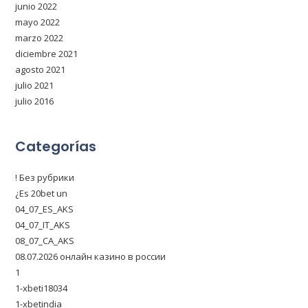
junio 2022
mayo 2022
marzo 2022
diciembre 2021
agosto 2021
julio 2021
julio 2016
Categorías
! Без рубрики
¿Es 20bet un
04_07_ES_AKS
04_07_IT_AKS
08_07_CA_AKS
08.07.2026 онлайн казино в россии
1
1-xbeti18034
1-xbetindia