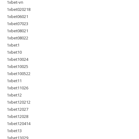
1xbet-vn
1xbet020218
1xbet06021
1xbet07023
1xbet08021
1xbet08022
1xbet1
1xbet10
1xbet10024
1xbet10025
1xbet100522
1xbet11
1xbet11026
1xbet12
1xbet120212
1xbet12027
1xbet12028
1xbet120414
1xbet13
1xbet13029