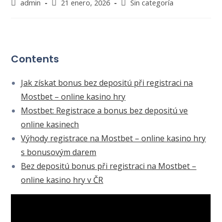
Autor
Publicación
Categoría
admin
21 enero, 2026
Sin categoría
de
de
de
la
la
la
entrada:
entrada:
entrada:
Contents
Jak získat bonus bez depositú při registraci na
Mostbet – online kasino hry
Mostbet: Registrace a bonus bez depositú ve
online kasinech
Výhody registrace na Mostbet – online kasino hry
s bonusovým darem
Bez depositú bonus při registraci na Mostbet –
online kasino hry v ČR