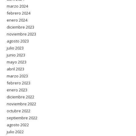
marzo 2024
febrero 2024
enero 2024
diciembre 2023
noviembre 2023
agosto 2023
julio 2023
junio 2023
mayo 2023
abril 2023
marzo 2023
febrero 2023
enero 2023
diciembre 2022
noviembre 2022
octubre 2022
septiembre 2022
agosto 2022
julio 2022