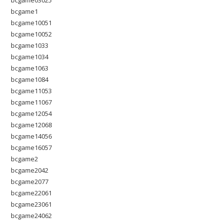
bcgame03025
bcgame1
bcgame10051
bcgame10052
bcgame1033
bcgame1034
bcgame1063
bcgame1084
bcgame11053
bcgame11067
bcgame12054
bcgame12068
bcgame14056
bcgame16057
bcgame2
bcgame2042
bcgame2077
bcgame22061
bcgame23061
bcgame24062