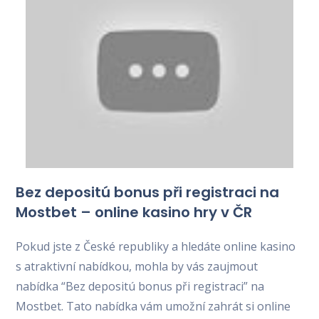
Bez depositú bonus při registraci na
Mostbet – online kasino hry v ČR
Pokud jste z České republiky a hledáte online kasino
s atraktivní nabídkou, mohla by vás zaujmout
nabídka “Bez depositú bonus při registraci” na
Mostbet. Tato nabídka vám umožní zahrát si online