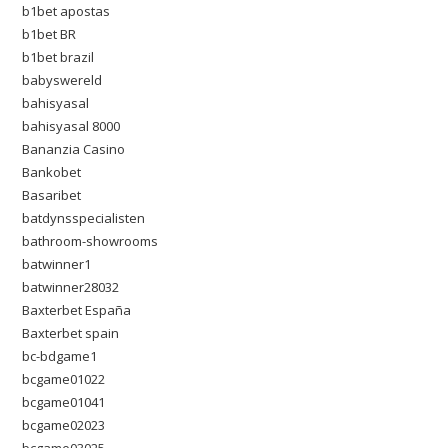
b1bet apostas
b1bet BR
b1bet brazil
babyswereld
bahisyasal
bahisyasal 8000
Bananzia Casino
Bankobet
Basaribet
batdynsspecialisten
bathroom-showrooms
batwinner1
batwinner28032
Baxterbet España
Baxterbet spain
bc-bdgame1
bcgame01022
bcgame01041
bcgame02023