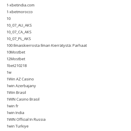
1-xbetindia.com
1-xbetmorocco
10
10_07_AU_AKS
10_07_CA_AKS
10_07_PL_AKS
100 Ilmaiskierrosta Ilman Kierrätystä: Parhaat
10Mostbet
12Mostbet
1bet210218
1w
1Win AZ Casino
1win Azerbajany
1Win Brasil
1WIN Casino Brasil
1win fr
1win India
1WIN Official In Russia
1win Turkiye